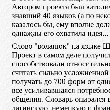
Автором проекта был католи
знавший 40 языков (а по нек
казалось бы, ему вполне дол
однажды его охватила идея...
Слово "волапюк" на языке Ш
Проект в самом деле получи
способствовали относительно
считать сильно усложненной
получать до 700 форм от одно
все усиливавшаяся потребно
общения. Словарь опирался в
латинскую, немецкую и фран