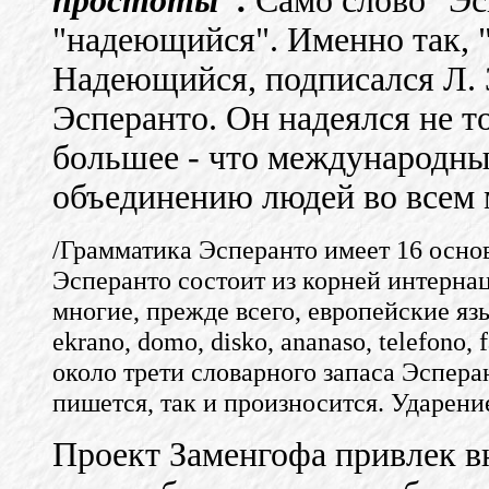
простоты".
Само слово "Эсп
"надеющийся". Именно так, "
Надеющийся, подписался Л.
Эсперанто. Он надеялся не то
большее - что международны
объединению людей во всем м
/Грамматика Эсперанто имеет 16 осно
Эсперанто состоит из корней интернац
многие, прежде всего, европейские яз
ekrano, domo, disko, ananaso, telefono, 
около трети словарного запаса Эспера
пишется, так и произносится. Ударение
Проект Заменгофа привлек вн