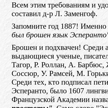
Всем этим требованиям и удо
составил д-р Л. Заменгоф.
Запомните год 1887! Именно в 
был брошен язык Эсперанто"
Брошен и подхвачен! Среди а
выдающиеся ученые, писатели
Тагор, Р. Роллан, А. Барбюс,
Соссюр, У. Рамсей, М. Горьки
Среди тех, кто подписал пе
Эсперанто, было 1607 лингв
Французской Академии назв