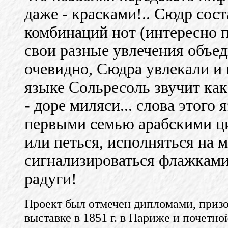
даже - красками!.. Сюдр сос
комбинаций нот (интересно 
свои разные увлечения объед
очевидно, Сюдра увлекали и 
языке Сольресоль звучит как 
- доре миляси... слова этого
первыми семью арабскими ци
или петься, исполняться на 
сигнализироваться флажками
радуги!
Проект был отмечен дипломами, приз
выставке в 1851 г. в Париже и почет