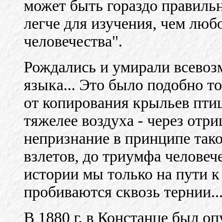
может быть гораздо правильн
легче для изучения, чем люб
человечества".
Рождались и умирали всево
языка... Это было подобно то
от копирования крыльев пти
тяжелее воздуха - через отр
непризнание в принципе так
взлетов, до триумфа человеч
истории мы только на пути к 
пробиваются сквозь тернии..
В 1880 г. в Констанце был о