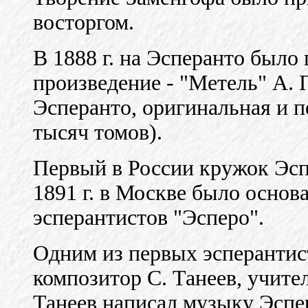
восторгом.
В 1888 г. на Эсперанто было
произведение - "Метель" А. 
Эсперанто, оригинальная и п
тысяч томов).
Первый в России кружок Эспе
1891 г. в Москве было основ
эсперантистов "Эсперо".
Одним из первых эсперанти
композитор С. Танеев, учите
Танеев написал музыку Эспер