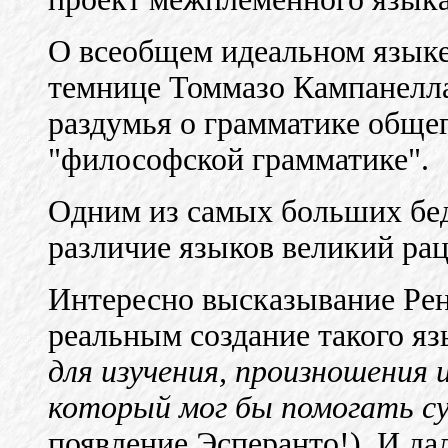
О всеобщем идеальном языке
темнице Томмазо Кампанелла
раздумья о грамматике общег
"философской грамматике".
Одним из самых больших бе
различие языков великий ра
Интересно высказывание Рен
реальным создание такого я
для изучения, произношения и
который мог бы помогать су
появление Эсперанто!). И да