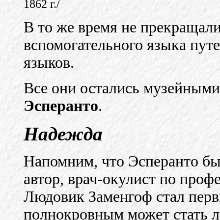
1862 г./
В то же время не прекращал
вспомогательного языка пут
языков.
Все они остались музейными 
Эсперанто
.
Надежда
Напомним, что Эсперанто был
автор, врач-окулист по проф
Людовик Заменгоф стал перв
полнокровным может стать л