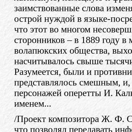
заимствованные слова измен
острой нуждой в языке-поср
что этот во многом несовер
сторонников – в 1889 году в
волапюкских общества, выхо
насчитывалось свыше тысяч
Разумеется, были и противни
представлялось смешным, и, 
персонажей оперетты И. Кал
именем...
/Проект композитора Ж. Ф. С
что позволял передавать инф