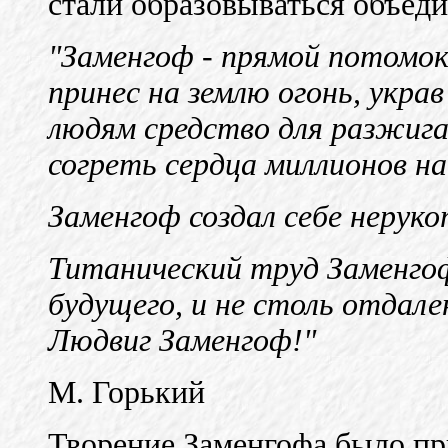
стали образовываться объеди
"Заменгоф - прямой потомо
принес на землю огонь, укра
людям средство для разжига
согреть сердца миллионов на
Заменгоф создал себе неруко
Титанический труд Заменгоф
будущего, и не столь отдале
Людвиг Заменгоф!"
М. Горький
Творение Заменгофа было пр