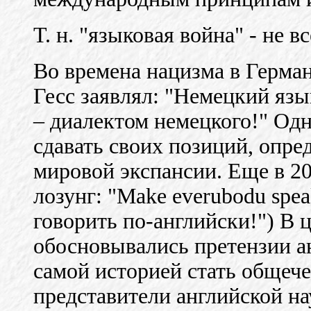
Т. н. "языковая война" - не в
Во времена нацизма в Герман
Гесс заявлял: "Немецкий язы
– диалектом немецкого!" Одн
сдавать своих позиций, опр
мировой экспансии. Еще в 20
лозунг: "Make ever
u
bod
u
spea
говорить по-английски!") В 
обосновывались претензии ан
самой историей стать общеч
представители английской на