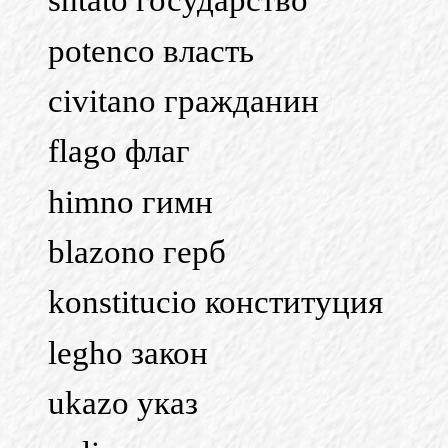
shtato государство
potenco власть
civitano гражданин
flago флаг
himno гимн
blazono герб
konstitucio конституция
legho закон
ukazo указ