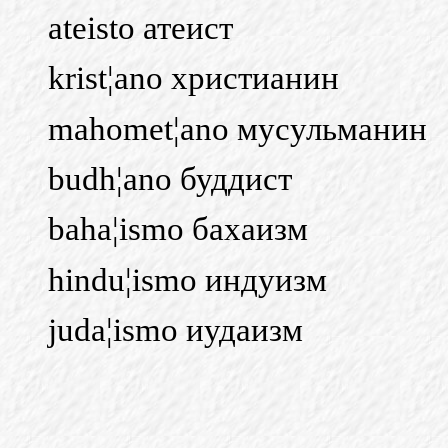
ateisto атеист
krist¦ano христианин
mahomet¦ano мусульманин
budh¦ano буддист
baha¦ismo бахаизм
hindu¦ismo индуизм
juda¦ismo
иудаизм