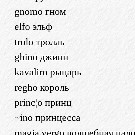
gnomo гном
elfo эльф
trolo тролль
ghino джинн
kavaliro рыцарь
regho король
princ¦o принц
~ino принцесса
magia vergo волшебная пал