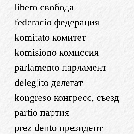
libero свобода
federacio федерация
komitato комитет
komisiono комиссия
parlamento парламент
deleg¦ito делегат
kongreso конгресс, съезд
partio партия
prezidento президент