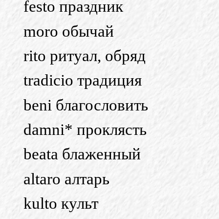
festo праздник
moro обычай
rito ритуал, обряд
tradicio традиция
beni благословить
damni* проклясть
beata блаженный
altaro алтарь
kulto культ