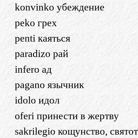
konvinko убеждение
peko грех
penti каяться
paradizo
рай
infero
ад
pagano
язычник
idolo идол
oferi принести в жертву
sakrilegio кощунство, свято