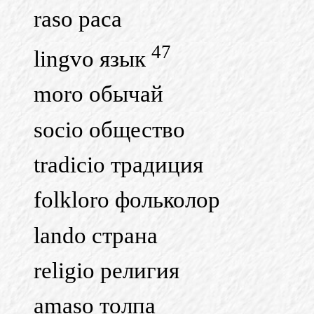
raso раса
47
lingvo язык
moro обычай
socio общество
tradicio традиция
folkloro фольколор
lando страна
religio религия
amaso толпа