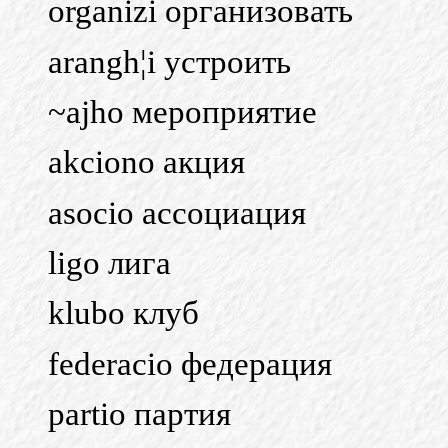
organizi организовать
arangh¦i устроить
~ajho мероприятие
akciono акция
asocio ассоциация
ligo лига
klubo клуб
federacio федерация
partio партия