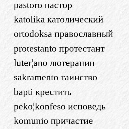
pastoro пастор
katolika католический
ortodoksa православный
protestanto протестант
luter¦ano лютеранин
sakramento таинство
bapti крестить
peko¦konfeso исповедь
komunio причастие