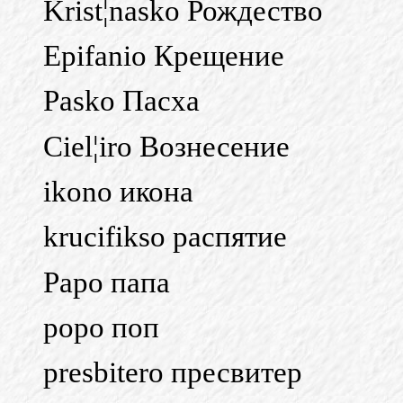
Krist¦nasko
Рождество
Epifanio
Крещение
Pasko
Пасха
Ciel¦iro
Вознесение
ikono
икона
krucifikso
распятие
Papo
папа
popo
поп
presbitero
пресвитер