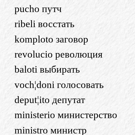
pucho путч
ribeli восстать
komploto заговор
revolucio революция
baloti выбирать
voch¦doni голосовать
deput¦ito депутат
ministerio министерство
ministro министр