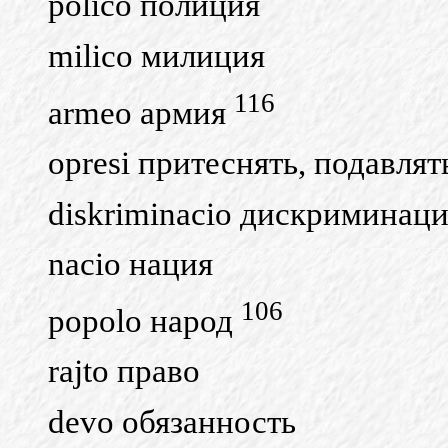
polico полиция
milico милиция
116
armeo армия
opresi притеснять, подавлят
diskriminacio дискриминац
nacio нация
106
popolo народ
rajto право
devo обязанность