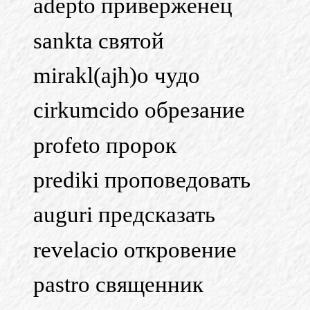
adepto приверженец
sankta святой
mirakl(ajh)o чудо
cirkumcido обрезание
profeto пророк
prediki проповедовать
auguri предсказать
revelacio откровение
pastro священник