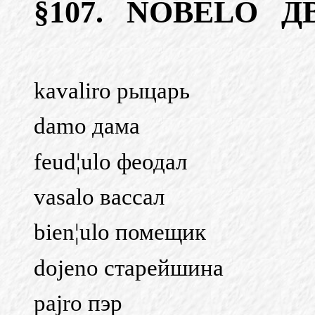
§107.
NOBELO
Д
kavaliro рыцарь
damo дама
feud¦ulo феодал
vasalo вассал
bien¦ulo помещик
dojeno старейшина
pajro пэр