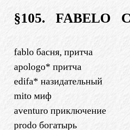
§105.
FABELO
fablo басня, притча
apologo* притча
edifa* назидательный
mito миф
aventuro приключение
prodo богатырь