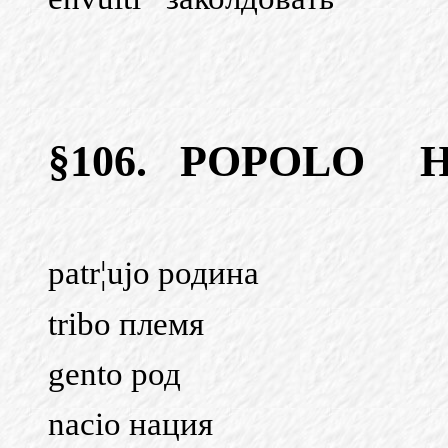
§106.
POPOLO
patr¦ujo родина
tribo племя
gento род
nacio нация