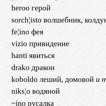
heroo герой
sorch¦isto волшебник, колду
fe¦ino фея
vizio привидение
hanti явиться
drako дракон
koboldo леший, домовой
и т
niks¦o водяной
~ino русалка