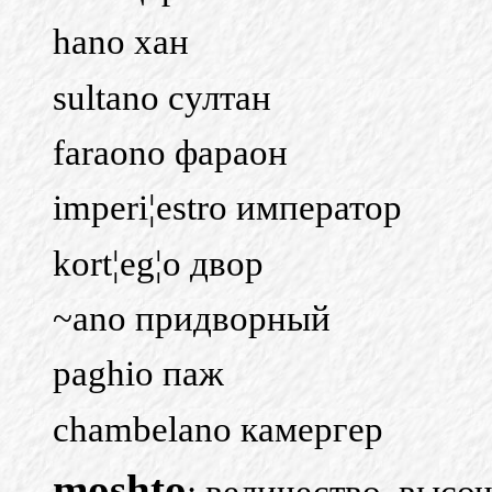
hano хан
sultano султан
faraono фараон
imperi¦estro император
kort¦eg¦o двор
~ano придворный
paghio паж
chambelano камергер
moshto