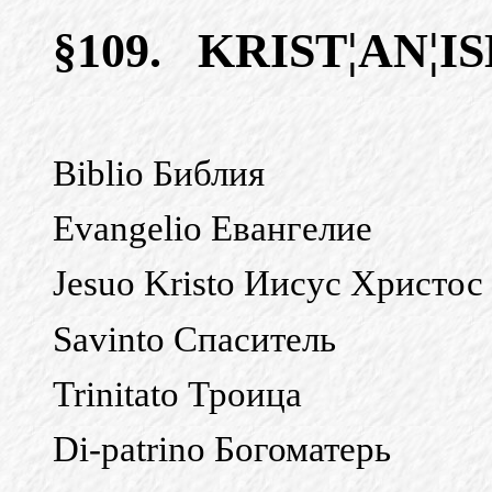
§109.
KRIST¦AN¦I
Biblio
Библия
Evangelio
Евангелие
Jesuo Kristo
Иисус
Христос
Savinto
Спаситель
Trinitato
Троица
Di-patrino
Богоматерь