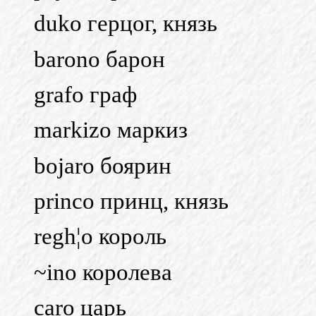
duko герцог, князь
barono барон
grafo граф
markizo маркиз
bojaro боярин
princo принц, князь
regh¦o король
~ino королева
caro царь