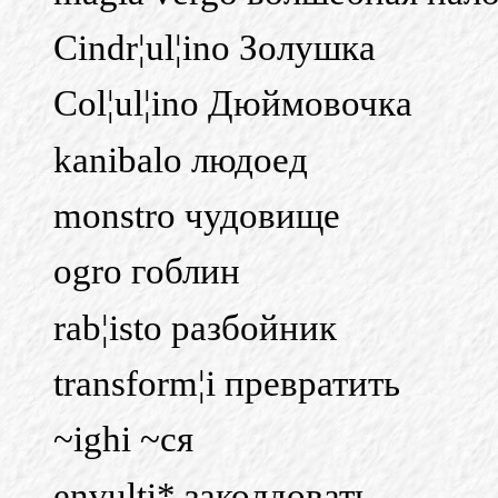
Cindr¦ul¦ino Золушка
Col¦ul¦ino Дюймовочка
kanibalo людоед
monstro чудовище
ogro гоблин
rab¦isto разбойник
transform¦i превратить
~ighi ~ся
envulti* заколдовать