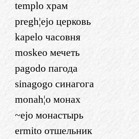
templo храм
pregh¦ejo церковь
kapelo часовня
moskeo мечеть
pagodo пагода
sinagogo синагога
monah¦o монах
~ejo монастырь
ermito отшельник