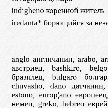
indigheno коренной житель
iredanta* борющийся за не
anglo англичанин, arabo, ar
австриец, bashkiro, belgo
бразилец, bulgaro болга
chuvasho, dano датчанин,
estono, europ¦ano европеец
немец, greko, hebreo еврей