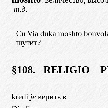
: величество, высо
т.д.
Cu Via duka moshto bonvol
шутит?
§108.
RELIGIO
Р
kredi
je
верить
в