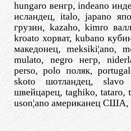
hungaro венгр, indeano индее
исландец, italo, japano яп
грузин, kazaho, kimro валл
kroato хорват, kubano кубин
македонец, meksiki¦ano, m
mulato, negro негр, nider
perso, polo поляк, portug
skoto шотландец, slavo
швейцарец, taghiko, tataro, 
uson¦ano американец США, u