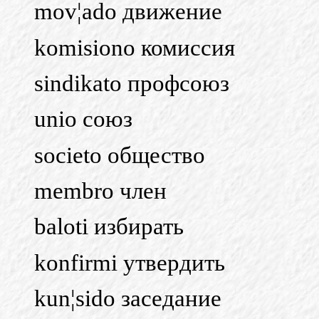
mov¦ado движение
komisiono комиссия
sindikato профсоюз
unio союз
societo общество
membro член
baloti избирать
konfirmi утвердить
kun¦sido заседание