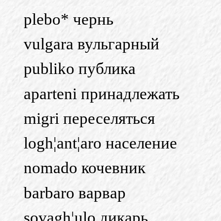
plebo* чернь
vulgara вульгарный
publiko публика
aparteni принадлежать
migri переселяться
logh¦ant¦aro население
nomado кочевник
barbaro варвар
sovagh¦ulo дикарь