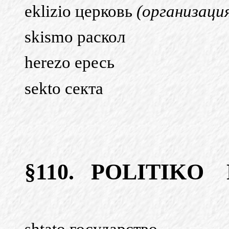
eklizio церковь
(организаци
skismo раскол
herezo ересь
sekto секта
§110.
POLITIKO