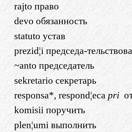
rajto право
devo обязанность
statuto устав
prezid¦i председа-тельствов
~anto председатель
sekretario секретарь
responsa*, respond¦eca
pri
от
komisii поручить
plen¦umi выполнить