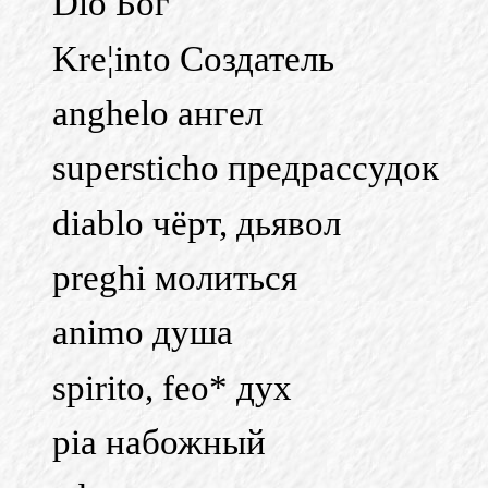
Dio Бог
Kre¦into Создатель
anghelo ангел
supersticho предрассудок
diablo чёрт, дьявол
preghi молиться
animo душа
spirito, feo* дух
pia набожный