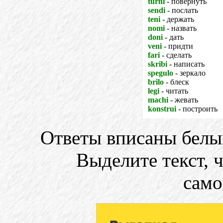
turni
- повернуть
sendi
- послать
teni
- держать
nomi
- назвать
doni
- дать
veni
- придти
fari
- сделать
skribi
- написать
spegulo
- зеркало
brilo
- блеск
legi
- читать
machi
- жевать
konstrui
- построить
Ответы вписаны белы
Выделите текст, 
само