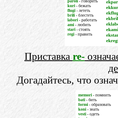
paroli
- говорить
ekpar
kuri
- бежать
ekkur
flugi
- лететь
ekflu
brili
- блестеть
ekbril
labori
- работать
eklab
ami
- любить
ekami
stari
- стоять
regi
- править
eksta
ekreg
Приставка
re-
означа
де
Догадайтесь, что означ
memori
- помнить
bati
- бить
formi
- образовать
koni
- знать
vesti
- одеть