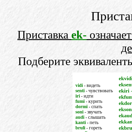
Прист
Приставка
ek-
означает
де
Подберите эквиваленты
ekvid
eksen
vidi
- видеть
ekiri 
senti
- чувствовать
iri
- идти
ekfum
fumi
- курить
ekdor
dormi
- спать
ekson
soni
- звучать
ekaud
audi
- слышать
ekkan
kanti
- петь
ekbru
bruli
- гореть