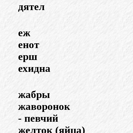
дятел
еж
енот
ерш
ехидна
жабры
жаворонок
- певчий
желток (яйца)