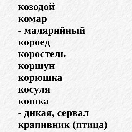
козодой
комар
- малярийный
короед
коростель
коршун
корюшка
косуля
кошка
- дикая, сервал
крапивник (птица)