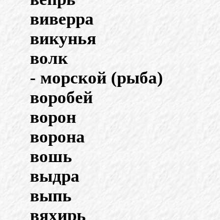
виверра
викунья
волк
- морской (рыба)
воробей
ворон
ворона
вошь
выдра
выпь
вяхирь