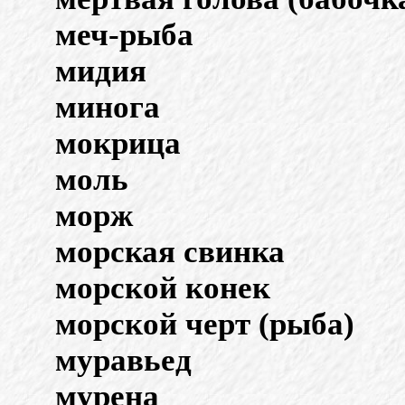
меч-рыба
мидия
минога
мокрица
моль
морж
морская свинка
морской конек
морской черт (рыба)
муравьед
мурена