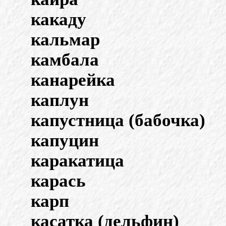
какаду
кальмар
камбала
канарейка
каплун
капустница (бабочка)
капуцин
каракатица
карась
карп
касатка (дельфин)