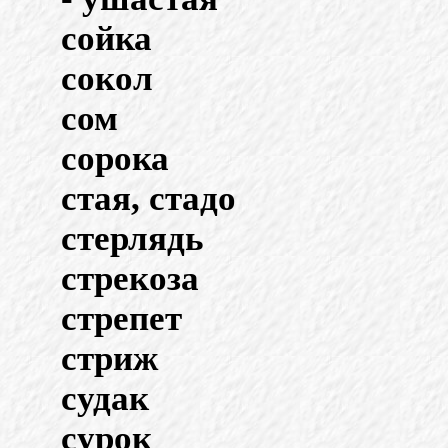
сойка
сокол
сом
сорока
стая, стадо
стерлядь
стрекоза
стрепет
стриж
судак
сурок