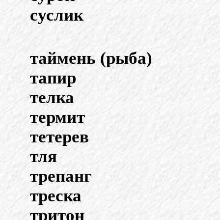
суслик
таймень (рыба)
тапир
телка
термит
тетерев
тля
трепанг
треска
тритон