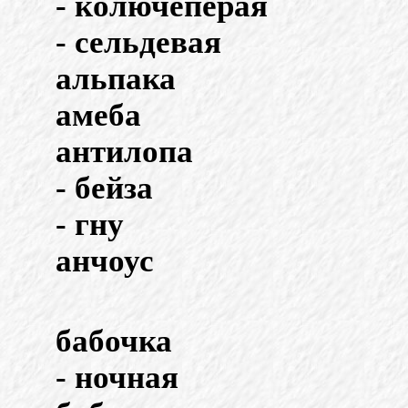
- колючеперая
- сельдевая
альпака
амеба
антилопа
- бейза
- гну
анчоус
бабочка
- ночная