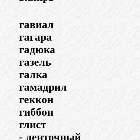
гавиал
гагара
гадюка
газель
галка
гамадрил
геккон
гиббон
глист
- ленточный