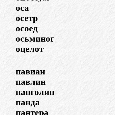
оса
осетр
осоед
осьминог
оцелот
павиан
павлин
панголин
панда
пантера