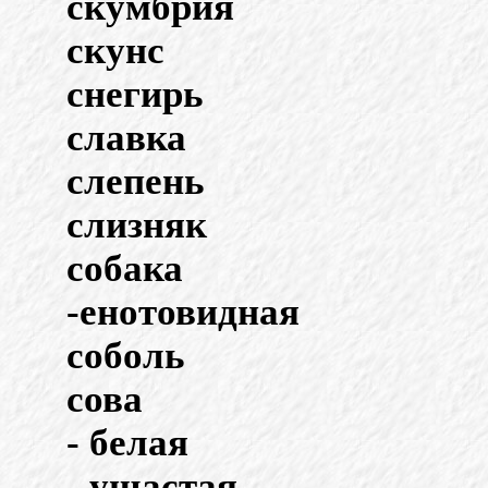
скумбрия
скунс
снегирь
славка
слепень
слизняк
собака
-енотовидная
соболь
сова
- белая
- ушастая