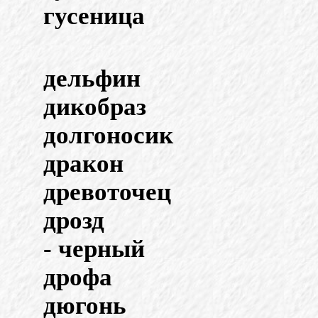
гусеница
дельфин
дикобраз
долгоносик
дракон
древоточец
дрозд
- черный
дрофа
дюгонь