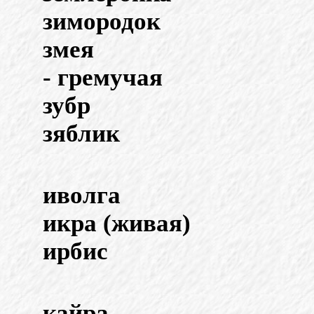
зимородок
змея
- гремучая
зубр
зяблик
иволга
икра (живая)
ирбис
кайра