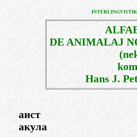
INTERLINGVISTIK
ALFAB
DE ANIMALAJ N
(ne
komp
Hans J. Pe
аист
акула