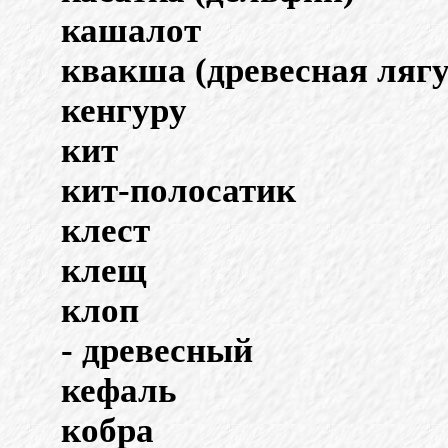
кашалот
квакша (древесная ляг
кенгуру
кит
кит-полосатик
клест
клещ
клоп
- древесный
кефаль
кобра