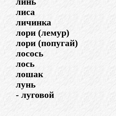
линь
лиса
личинка
лори (лемур)
лори (попугай)
лосось
лось
лошак
лунь
- луговой