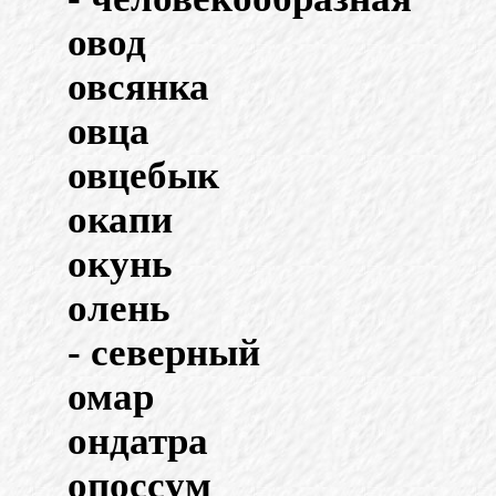
овод
овсянка
овца
овцебык
окапи
окунь
олень
- северный
омар
ондатра
опоссум