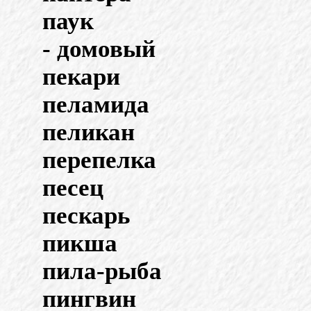
паук
- домовый
пекари
пеламида
пеликан
перепелка
песец
пескарь
пикша
пила-рыба
пингвин