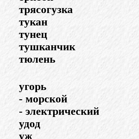
трясогузка
тукан
тунец
тушканчик
тюлень
угорь
- морской
- электрический
удод
уж