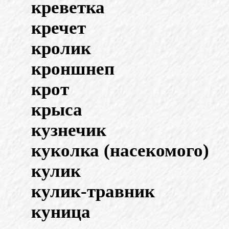
креветка
кречет
кролик
кроншнеп
крот
крыса
кузнечик
куколка (насекомого)
кулик
кулик-травник
куница