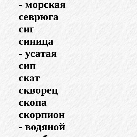
- морская
севрюга
сиг
синица
- усатая
сип
скат
скворец
скопа
скорпион
- водяной