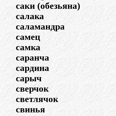
саки (обезьяна)
салака
саламандра
самец
самка
саранча
сардина
сарыч
сверчок
светлячок
свинья