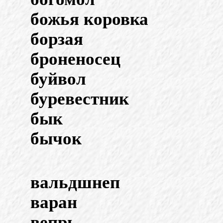
божья коровка
борзая
броненосец
буйвол
буревестник
бык
бычок
вальдшнеп
варан
вепрь