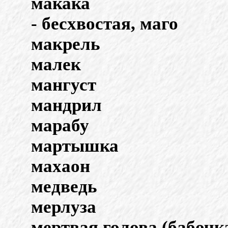
макака
- бесхвостая, маго
макрель
малек
мангуст
мандрил
марабу
мартышка
махаон
медведь
мерлуза
мертвая голова (бабочк