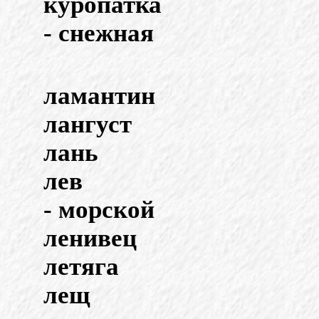
куропатка
- снежная
ламантин
лангуст
лань
лев
- морской
ленивец
летяга
лещ