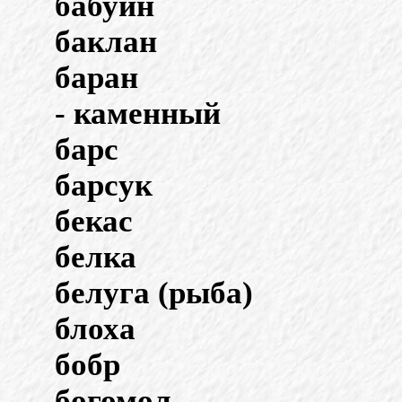
бабуин
баклан
баран
- каменный
барс
барсук
бекас
белка
белуга (рыба)
блоха
бобр
богомол