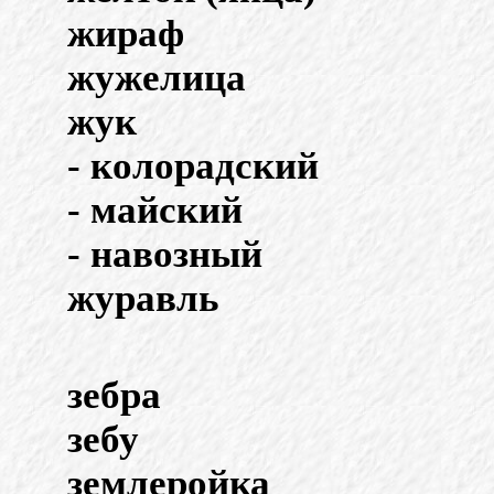
жираф
жужелица
жук
- колорадский
- майский
- навозный
журавль
зебра
зебу
землеройка