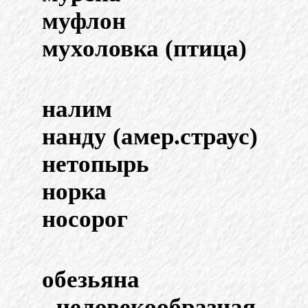
муфлон
мухоловка (птица)
налим
нанду (амер.страус)
нетопырь
норка
носорог
обезьяна
- человекообразная