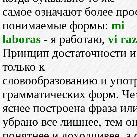
самое означают более прос
понимаемые формы:
mi
laboras
- я работаю,
vi ra
Принцип достаточности и
только к
словообразованию и упо
грамматических форм. Че
яснее построена фраза ил
убрано все лишнее, тем о
понятнее и доходчивее, а 