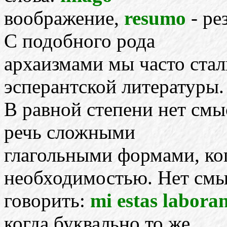
воображение,
resumo
- ре
С подобного рода
архаизмами мы часто стал
эсперантской литературы.
В равной степени нет смы
речь сложными
глагольными формами, ког
необходимостью. Нет смы
говорить:
mi estas labora
когда буквально то же