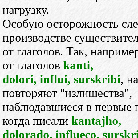
нагрузку.
Особую осторожность сле
производстве существите
от глаголов. Так, наприм
от глаголов
kanti,
dolori, influi, surskribi
, н
повторяют "излишества",
наблюдавшиеся в первые 
когда писали
kantajho,
dolorado, influeco, surskr