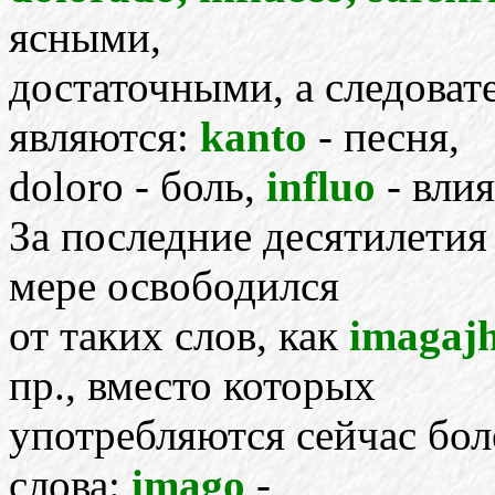
ясными,
достаточными, а следова
являются:
kanto
- песня,
doloro - боль,
influo
- вли
За последние десятилетия
мере освободился
от таких слов, как
imagajh
пр., вместо которых
употребляются сейчас бол
слова:
imago
-