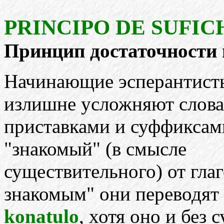
PRINCIPO DE SUFIC
Принцип достаточности 
Начинающие эсперантисты,
излишне усложняют слова
приставками и суффиксами
"знакомый" (в смысле
существительного) от гла
знакомым" они переводят
konatulo
, хотя оно и без