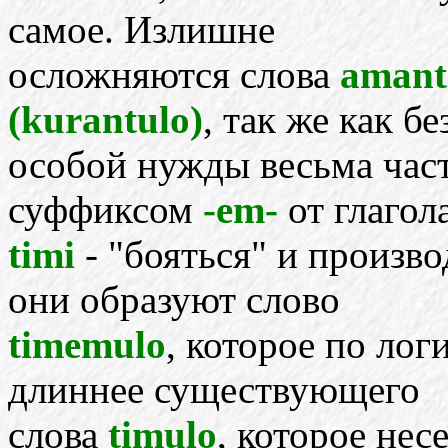
самое. Излишне
осложняются слова
amant
(kurantulo)
, так же как бе
особой нужды весьма час
суффиксом
-em-
от глагол
timi
- "бояться" и произв
они образуют слово
timemulo
, которое по лог
длиннее существующего
слова
timulo
, которое не