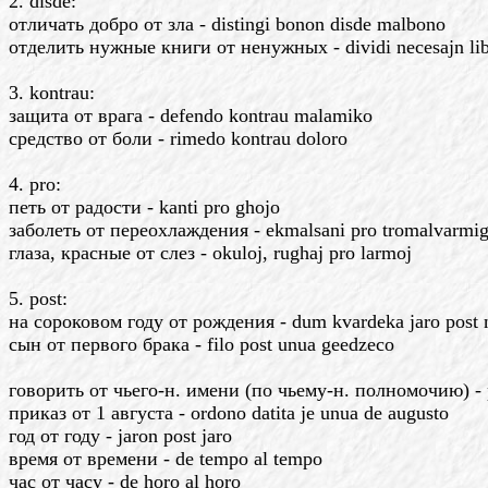
2. disde:
отличать добро от зла - distingi bonon disde malbono
отделить нужные книги от ненужных - dividi necesajn libr
3. kontrau:
защита от врага - defendo kontrau malamiko
средство от боли - rimedo kontrau doloro
4. pro:
петь от радости - kanti pro ghojo
заболеть от переохлаждения - ekmalsani pro tromalvarmi
глаза, красные от слез - okuloj, rughaj pro larmoj
5. post:
на сороковом году от рождения - dum kvardeka jaro post 
сын от первого брака - filo post unua geedzeco
говорить от чьего-н. имени (по чьему-н. полномочию) - p
приказ от 1 августа - ordono datita je unua de augusto
год от году - jaron post jaro
время от времени - de tempo al tempo
час от часу - de horo al horo