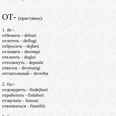
ОТ-
(приставка):
1. de-:
отбежать - dekuri
отлететь - deflugi
отбросить - dejheti
отломать - derompi
отклеить - deglui
оттолкнуть - depushi
отвезти - deveturigi
отглагольный - deverba
2. fin-:
отдежурить - findejhori
отработать - finlabori
отзвучать - finsoni
отвоеваться - finmiliti