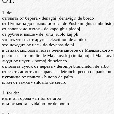
OT
.
1. de:
отплыть от берега - denaghi (denavigi) de bordo
от Пушкина до символистов - de Pushkin ghis simbolistoj
от головы до пяток - de kapo ghis piedoj
от рубля и выше - de (unu) rublo kaj pli
узнать что-н. от друга - ekscii ion de amiko
это исходит от нас - tio devenas de ni
в стихах молодого поэта очень многое от Маяковского - e
poeto estas tre multe de Majakovskij (imitajhoj al Majakovsk
люди от науки - homoj de scienco
отломить сучок от дерева - derompi brancheton de arbo
отрезать ломоть от каравая - detranchi pecon de pankapo
пуговица от пальто - butono de palto
ключ от замка - shlosilo de seruro
1. for de:
идти от города - iri for de urbo
вид от моста - vidajho for de ponto