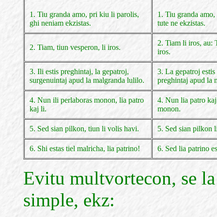
1. Tiu granda amo, pri kiu li parolis,
1. Tiu granda amo, p
ghi neniam ekzistas.
tute ne ekzistas.
2. Tiam li iros, au:
2. Tiam, tiun vesperon, li iros.
iros.
3. Ili estis preghintaj, la gepatroj,
3. La gepatroj esti
surgenuintaj apud la malgranda lulilo.
preghintaj apud la 
4. Nun ili perlaboras monon, lia patro
4. Nun lia patro kaj
kaj li.
monon.
5. Sed sian pilkon, tiun li volis havi.
5. Sed sian pilkon l
6. Shi estas tiel malricha, lia patrino!
6. Sed lia patrino es
Evitu multvortecon, se la
simple, ekz: