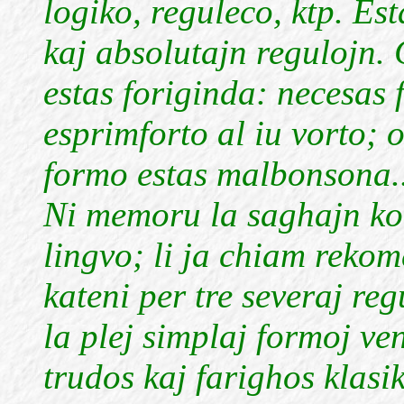
logiko, reguleco, ktp. Est
kaj absolutajn regulojn.
estas foriginda: necesas f
esprimforto al iu vorto; 
formo estas malbonsona..
Ni memoru la saghajn kon
lingvo; li ja chiam rekom
kateni per tre severaj reg
la plej simplaj formoj ven
trudos kaj farighos klasik