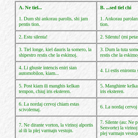
A. Ne tiel...
B. ...sed tiel chi
1. Dum shi ankorau parolis, shi jam
1. Ankorau parolant
pentis tion.
tion.
2. Estu silenta!
2. Silentu! (mi peta
3. Tiel longe, kiel dauris la somero, la
3. Dum la tuta some
shipestro restis che la eskimoj.
restis che la eskimo
4. Li ghuste intencis eniri sian
4. Li estis enironta
automobilon, kiam...
5. Post kiam ili manghis kelkan
5. Manghinte kelka
tempon, chiuj iris eksteren.
iris eksteren.
6. La nordaj cervoj chiam estas
6. La nordaj cervoj
scivolemaj.
7. Silente (au: Ne p
7. Ne dirante vorton, la virinoj alportis
Senvorte) la virinoj a
al ili la plej varmajn vestojn.
plej varmajn vestoj