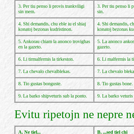
3. Per tiu penso li provis trankviligi
3. Per tiu penso li p
sin mem.
sin.
4. Shi demandis, chu eble iu el shiaj
4. Shi demandis, chu
konatoj bezonas kudristinon.
konatoj bezonas kud
5. Ankorau chiam la anonco trovighas
5. La anonco ankor
en la gazeto.
gazeto.
6. Li tirmalfermis la tirkeston.
6. Li malfermis la t
7. La chevalo chevalblekas.
7. La chevalo bleka
8. Tio gustas bonguste.
8. Tio gustas bone.
9. La barko shipveturis sub la ponto.
9. La barko veturis
Evitu ripetojn ne nepre n
A. Ne tiel...
B. ...sed tiel chi