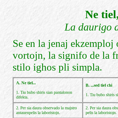
Ne tiel
La daurigo d
Se en la jenaj ekzemploj 
vortojn, la signifo de la 
stilo ighos pli simpla.
A. Ne tiel...
B. ...sed tiel chi
1. Tiu bubo shiris sian pantalonon
1. Tiu bubo shiris 
difekta.
2. Per sia daura observado la majstro
2. Per sia daura ob
antauenpelis la laboristojn.
pelis la laboristojn.