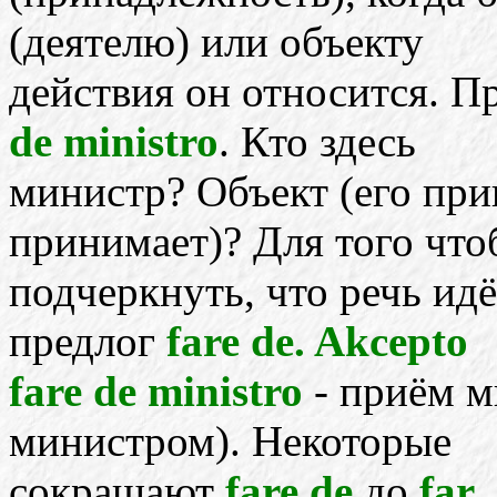
(деятелю) или объекту
действия он относится. П
de ministro
. Кто здесь
министр? Объект (его при
принимает)? Для того чт
подчеркнуть, что речь идё
предлог
fare de. Akcepto
fare de ministro
- приём м
министром). Некоторые
сокращают
fare de
до
far
,