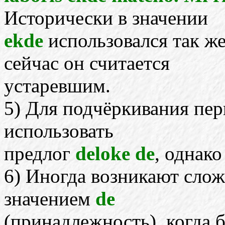
Исторически в значении
ekde
использовался так ж
сейчас он считается
устаревшим.
5) Для подчёркивания пер
использовать
предлог
deloke de
, однако
6) Иногда возникают сло
значением
de
(принадлежность), когда б