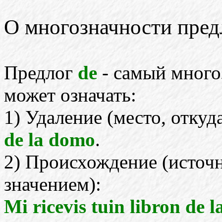
О многозначности пре
Предлог
de
- самый много
может означать:
1) Удаление (место, откуд
de la domo
.
2) Происхождение (источн
значением):
Mi ricevis tuin libron de l