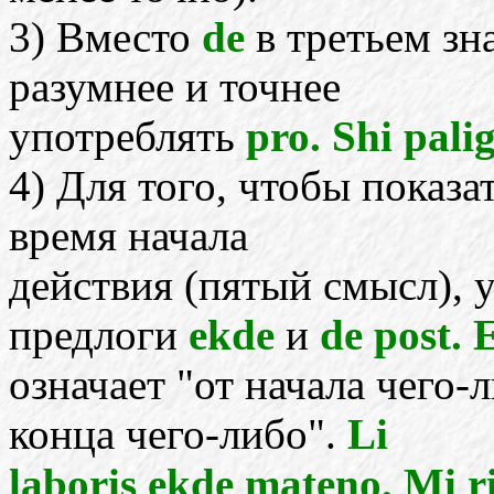
3) Вместо
de
в третьем зн
разумнее и точнее
употреблять
pro. Shi pali
4) Для того, чтобы показа
время начала
действия (пятый смысл), 
предлоги
ekde
и
de post. 
означает "от начала чего-
конца чего-либо".
Li
laboris ekde mateno. Mi ri