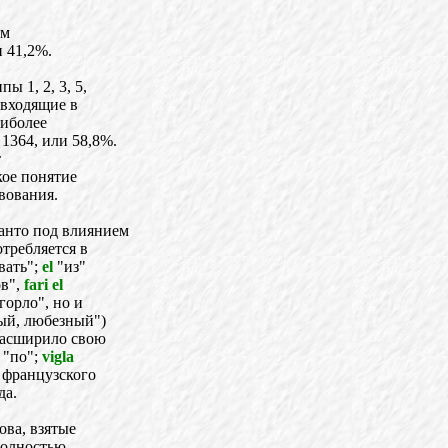
ем
и 41,2%.
ы 1, 2, 3, 5,
 входящие в
аиболее
1364, или 58,8%.
т
кое понятие
вования.
ранто под влиянием
требляется в
вать";
el
"из"
ов",
fari el
горло", но и
лый, любезный")
 расширило свою
 "по";
vigla
 французского
да.
ова, взятые
полностью