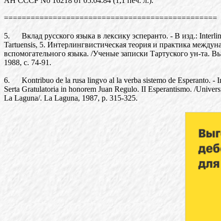
АН СССР No 16218 от 05.04.84 (1,1 печ. л.).
================================================
5. Вклад русского языка в лексику эсперанто. - В изд.: Interlin
Tartuensis, 5. Интерлингвистическая теория и практика междун
вспомогательного языка. /Ученые записки Тартуского ун-та. Вып
1988, с. 74-91.
6. Kontribuo de la rusa lingvo al la verba sistemo de Esperanto. - I
Serta Gratulatoria in honorem Juan Regulo. II Esperantismo. /Univers
La Laguna/. La Laguna, 1987, p. 315-325.