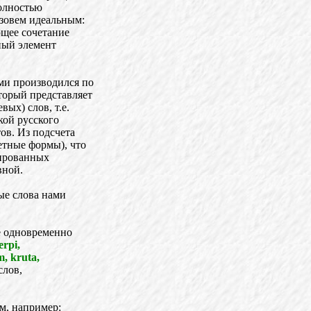
полностью
азовем идеальным:
ющее сочетание
ный элемент
ми производился по
торый представляет
ых) слов, т.е.
кой русского
ов. Из подсчета
етные формы), что
цированных
вной.
ые слова нами
ые одновременно
erpi,
m, kruta,
слов,
м, например: