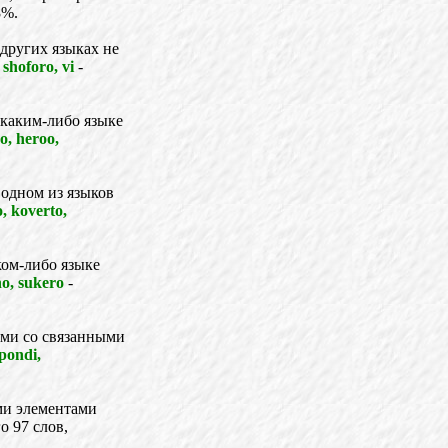
8%.
других языках не
 shoforo, vi
-
 каким-либо языке
o, heroo,
 одном из языков
, koverto,
ком-либо языке
no, sukero
-
ями со связанными
spondi,
ми элементами
о 97 слов,