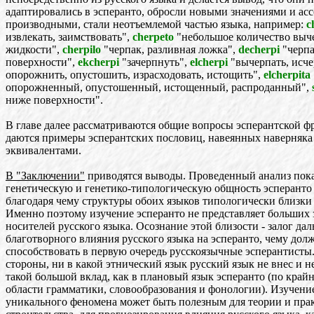
адаптировались в эсперанто, обросли новыми значениями и а
производными, стали неотъемлемой частью языка, например:
c
извлекать, заимствовать",
cherpeto
"небольшое количество выч
жидкости",
cherpilo
"черпак, разливная ложка",
decherpi
"черпа
поверхности",
ekcherpi
"зачерпнуть",
elcherpi
"вычерпать, исче
опорожнить, опустошить, израсходовать, истощить",
elcherpita
опорожненный, опустошенный, истощенный, распроданный",
ниже поверхности".
В главе далее рассматриваются общие вопросы эсперантской ф
даются примеры эсперантских пословиц, навеянных наверняка
эквивалентами.
В "Заключении"
приводятся выводы. Проведенный анализ пока
генетическую и генетико-типологическую общность эсперанто 
благодаря чему структуры обоих языков типологически близки 
Именно поэтому изучение эсперанто не представляет больших 
носителей русского языка. Осознание этой близости - залог да
благотворного влияния русского языка на эсперанто, чему дол
способствовать в первую очередь русскоязычные эсперантисты
стороны, ни в какой этнический язык русский язык не внес и н
такой большой вклад, как в плановый язык эсперанто (по крайн
области грамматики, словообразования и фонологии). Изучени
уникального феномена может быть полезным для теории и пра