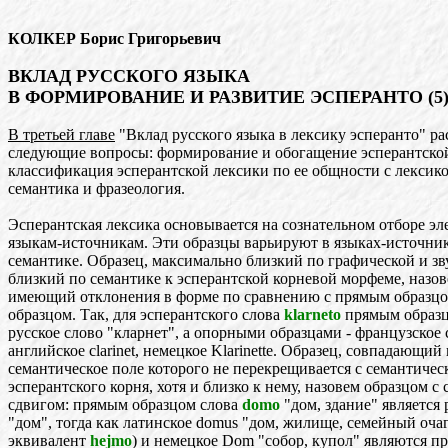
КОЛКЕР Борис Григорьевич
ВКЛАД РУССКОГО ЯЗЫКА
В ФОРМИРОВАНИЕ И РАЗВИТИЕ ЭСПЕРАНТО (5
В третьей главе
"Вклад русского языка в лексику эсперанто" р
следующие вопросы: формирование и обогащение эсперантской
классификация эсперантской лексики по ее общности с лексико
семантика и фразеология.
Эсперантская лексика основывается на сознательном отборе э
языкам-источникам. Эти образцы варьируют в языках-источни
семантике. Образец, максимально близкий по графической и з
близкий по семантике к эсперантской корневой морфеме, назо
имеющий отклонения в форме по сравнению с прямым образцо
образцом. Так, для эсперантского слова
klarneto
прямым образц
русское слово "кларнет", а опорными образцами - французское cl
английское clarinet, немецкое Klarinette. Образец, совпадающий
семантическое поле которого не перекрещивается с семантиче
эсперантского корня, хотя и близко к нему, назовем образцом с
сдвигом: прямым образцом слова
domo
"дом, здание" является 
"дом", тогда как латинское domus "дом, жилище, семейный оча
эквивалент
hejmo
) и немецкое Dom "собор, купол" являются п