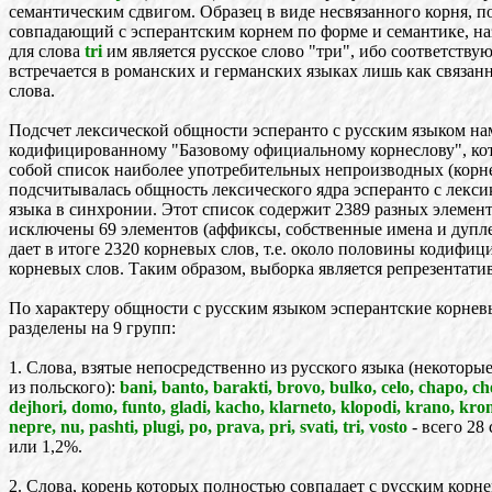
семантическим сдвигом. Образец в виде несвязанного корня, 
совпадающий с эсперантским корнем по форме и семантике, н
для слова
tri
им является русское слово "три", ибо соответству
встречается в романских и германских языках лишь как связан
слова.
Подсчет лексической общности эсперанто с русским языком на
кодифицированному "Базовому официальному корнеслову", ко
собой список наиболее употребительных непроизводных (корнев
подсчитывалась общность лексического ядра эсперанто с лекси
языка в синхронии. Этот список содержит 2389 разных элемент
исключены 69 элементов (аффиксы, собственные имена и дупл
дает в итоге 2320 корневых слов, т.е. около половины кодифи
корневых слов. Таким образом, выборка является репрезентати
По характеру общности с русским языком эсперантские корнев
разделены на 9 групп:
1. Слова, взятые непосредственно из русского языка (некотор
из польского):
bani, banto, barakti, brovo, bulko, celo, chapo, ch
dejhori, domo, funto, gladi, kacho, klarneto, klopodi, krano, kro
nepre, nu, pashti, plugi, po, prava, pri, svati, tri, vosto
- всего 28 
или 1,2%.
2. Слова, корень которых полностью совпадает с русским корне