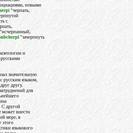
ссоциациями, новыми
herp
i "черпать,
ерпнутой
ть с
рпать,
"исчерпанный,
subcherpi
"зачерпнуть
разеологии и
 русскими
зал значительную
с русским языком,
друг другу.
затруднений для
льнейшего
жны
. С другой
е может внести
ей мере, в
е этого
ктики языкового