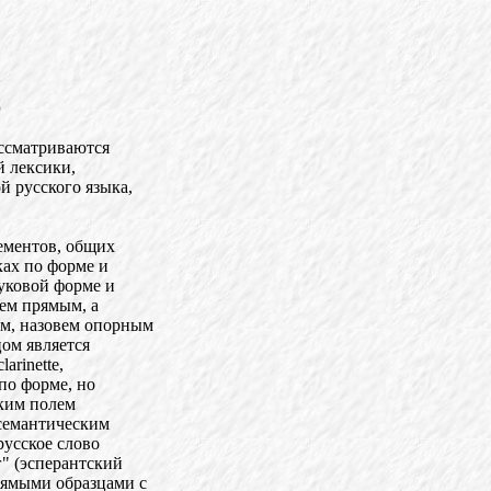
)
ассматриваются
 лексики,
й русского языка,
лементов, общих
ках по форме и
вуковой форме и
вем прямым, а
м, назовем опорным
ом является
arinette,
 по форме, но
ским полем
 семантическим
русское слово
г" (эсперантский
рямыми образцами с