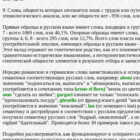
9. Слова, общность которых опознается лишь с трудом или пут
этимологического анализа, или же общности нет - 956 слов, ил
Прямые образцы в русском языке имеют слова, входящие в групп
7 - всего 1069 слов, или 46,1%. Опорные образцы имеют слова,
группы 4, 6, 8 - всего 295 слов, или 12,7%. Всего слов пласта н
употребительной лексики, имеющих образцы в русском языке - 
Этот вклад отражает не генетическое родство, как его понимае
сравнительно-историческое языкознание, а интерлингвистичес
генетической общности элементов в результате отбора и заимст
Нередко романские и германские слова заимствовались в эспе
семантики соответствующих русских слов, например:
aboni
упо
значениях "подписаться на, выписать" и "абонировать, выписы
употребляется в сочетаниях типа
krono el floroj
"венок из цвет
amo
"сделать из любви";
gargari
означает не только "полоскать 
"прополаскивать посуду";
ghentila
(от французского gentil "ми
употребляется в значении "вежливый";
lau
(от немецкого laut)
семантику и дистрибуцию в соответствии с русским предлогом
получило семантику русских слов "бодрый, оживленный", а не
vigilant "бдительный". Приводятся более 30 примеров такого ро
Подробно рассматривается, как функционируют в эсперанто сл
непосредственно из русского языка и делается вывод, что они 