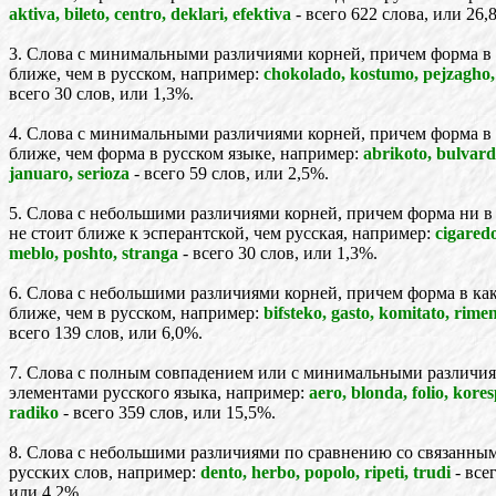
aktiva, bileto, centro, deklari, efektiva
- всего 622 слова, или 26,
3. Слова с минимальными различиями корней, причем форма в 
ближе, чем в русском, например:
chokolado, kostumo, pejzagho,
всего 30 слов, или 1,3%.
4. Слова с минимальными различиями корней, причем форма в
ближе, чем форма в русском языке, например:
abrikoto, bulvard
januaro, serioza
- всего 59 слов, или 2,5%.
5. Слова с небольшими различиями корней, причем форма ни в
не стоит ближе к эсперантской, чем русская, например:
cigaredo
meblo, poshto, stranga
- всего 30 слов, или 1,3%.
6. Слова с небольшими различиями корней, причем форма в ка
ближе, чем в русском, например:
bifsteko, gasto, komitato, rime
всего 139 слов, или 6,0%.
7. Слова с полным совпадением или с минимальными различи
элементами русского языка, например:
aero, blonda, folio, kore
radiko
- всего 359 слов, или 15,5%.
8. Слова с небольшими различиями по сравнению со связанны
русских слов, например:
dento, herbo, popolo, ripeti, trudi
- всег
или 4,2%.