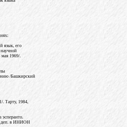
ак языка
иях:
й язык, его
 научной
мая 1969/.
алы
нанию /Башкирский
. Тарту, 1984,
 эсперанто.
сь деп. в ИНИОН