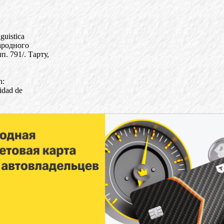
guistica
ародного
. 791/. Тарту,
n:
idad de