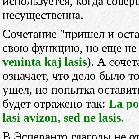
используется, когда сове
несущественна.
Сочетание "пришел и оста
свою функцию, но еще не
veninta kaj lasis
). А соче
означает, что дело было т
ушел, но попытка оставить
будет отражено так:
La po
lasi avizon, sed ne lasis.
В Эсперанто глаголы не о