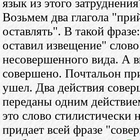
язык из этого затруднени
Возьмем два глагола "при
оставлять". В такой фраз
оставил извещение" слов
несовершенного вида. А вм
совершено. Почтальон пр
ушел. Два действия сове
переданы одним действием
это слово стилистически н
придает всей фразе "совер