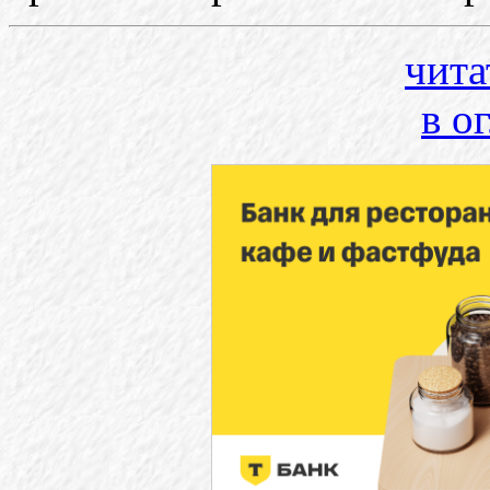
чита
в о