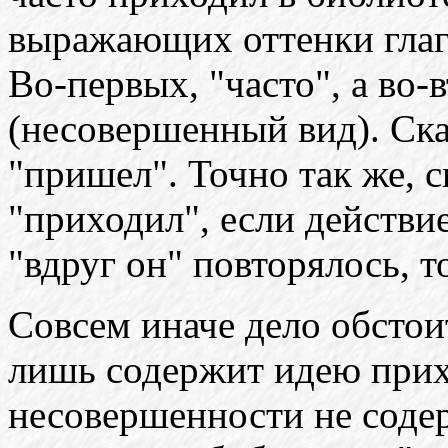
выражающих оттенки глаго
Во-первых, "часто", а во-
(несовершенный вид). Сказ
"пришел". Точно так же, ск
"приходил", если действи
"вдруг он" повторялось, т
Совсем иначе дело обстои
лишь содержит идею прих
несовершенности не соде