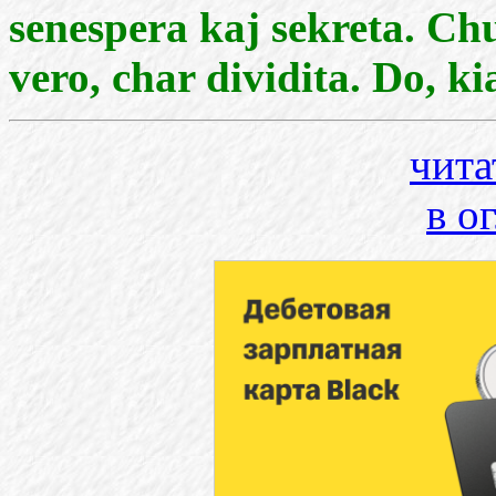
senespera kaj sekreta. Ch
vero, char dividita. Do, 
чита
в о