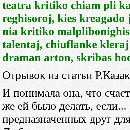
teatra kritiko chiam pli ka
reghisoroj, kies kreagado
nia kritiko malplibonighi
talentaj, chiuflanke klera
draman arton, skribas hod
Отрывок из статьи Р.Казак
И понимала она, что счаст
же ей было делать, если...
предназначенных друг для