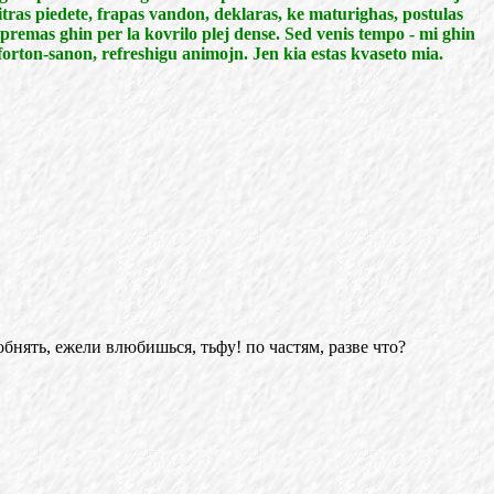
itras piedete, frapas vandon, deklaras, ke maturighas, postulas
 premas ghin per la kovrilo plej dense. Sed venis tempo - mi ghin
orton-sanon, refreshigu animojn. Jen kia estas kvaseto mia.
 обнять, ежели влюбишься, тьфу! по частям, разве что?