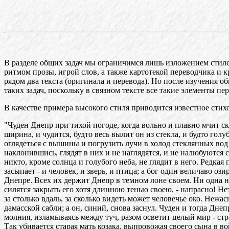
В разделе общих задач мы ограничимся лишь изложением стиле
ритмом прозы, игрой слов, а также картотекой переводчика и к
рядом два текста (оригинала и перевода). Но после изучения 
таких задач, поскольку в связном тексте все такие элементы п
В качестве примера высокого стиля приводится известное стихо
"Чуден Днепр при тихой погоде, когда вольно и плавно мчит ск
ширина, и чудится, будто весь вылит он из стекла, и будто голу
оглядеться с вышины и погрузить лучи в холод стеклянных вод
наклонившись, глядят в них и не наглядятся, и не налюбуются 
никто, кроме солнца и голубого неба, не глядит в него. Редка
засыпает - и человек, и зверь, и птица; а бог один величаво оз
Днепре. Всех их держит Днепр в темном лоне своем. Ни одна н
силятся закрыть его хотя длинною тенью своею, - напрасно! Не
за столько вдаль, за сколько видеть может человечье око. Нежа
дамасской сабли; а он, синий, снова заснул. Чуден и тогда Дне
молния, изламываясь между туч, разом осветит целый мир - стра
Так убивается старая мать козака, выпровожая своего сына в в