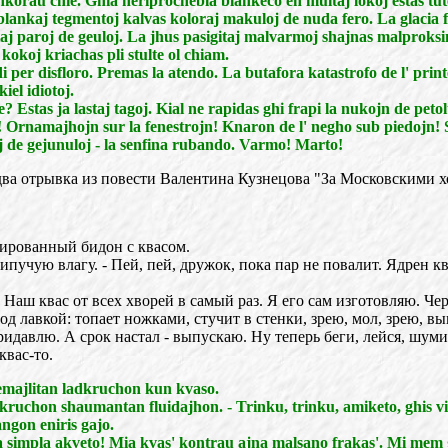
korau chie. Ghia neriprochebla blankeco en multaj lokoj estas tut
ankaj tegmentoj kalvas koloraj makuloj de nuda fero. La glacia f
 paroj de geuloj. La jhus pasigitaj malvarmoj shajnas malproksimaj,
okoj kriachas pli stulte ol chiam.
 per disfloro. Premas la atendo. La butafora katastrofo de l' prin
iel idiotoj.
e? Estas ja lastaj tagoj. Kial ne rapidas ghi frapi la nukojn de pe
 Ornamajhojn sur la fenestrojn! Knaron de l' negho sub piedojn! 
j de gejunuloj - la senfina rubando. Varmo! Marto!
 два отрывка из повести Валентина Кузнецова "За Московскими 
лированный бидон с квасом.
ипучую влагу. - Пей, пей, дружок, пока пар не повалит. Ядрен к
.
! Наш квас от всех хворей в самый раз. Я его сам изготовляю. Че
од лавкой: топает ножками, стучит в стенки, зрею, мол, зрею, вы
идавлю. А срок настал - выпускаю. Ну теперь беги, лейся, шуми
квас-то.
 emajlitan ladkruchon kun kvaso.
an kruchon shaumantan fluidajhon. - Trinku, trinku, amiketo, ghis v
ngon eniris gajo.
- ja simpla akveto! Mia kvas' kontrau ajna malsano frakas'. Mi mem