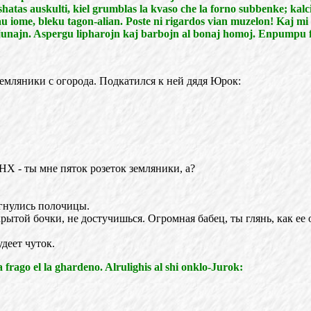
shatas auskulti, kiel grumblas la kvaso che la forno subbenke; kalc
au iome, bleku tagon-alian. Poste ni rigardos vian muzelon! Kaj mi
u junajn. Aspergu lipharojn kaj barbojn al bonaj homoj. Enpumpu f
емляники с огорода. Подкатился к ней дядя Юрок:
ДНХ - ты мне пяток розеток земляники, а?
огнулись полочицы.
закрытой бочки, не достучишься. Огромная бабец, ты глянь, как ее
удеет чуток.
rago el la ghardeno. Alrulighis al shi onklo-Jurok: