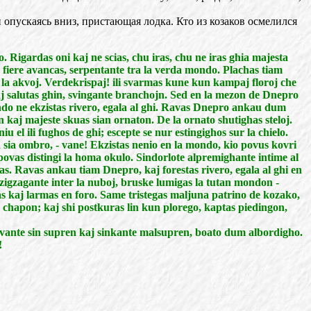
опускаясь вниз, пристающая лодка. Кто из козаков осмелился
 Rigardas oni kaj ne scias, chu iras, chu ne iras ghia majesta
o, fiere avancas, serpentante tra la verda mondo. Plachas tiam
n la akvoj. Verdekrispaj! ili svarmas kune kun kampaj floroj che
 kaj salutas ghin, svingante branchojn. Sed en la mezon de Dnepro
ondo ne ekzistas rivero, egala al ghi. Ravas Dnepro ankau dum
 kaj majeste skuas sian ornaton. De la ornato shutighas steloj.
 el ili fughos de ghi; escepte se nur estingighos sur la chielo.
 sia ombro, - vane! Ekzistas nenio en la mondo, kio povus kovri
povas distingi la homa okulo. Sindorlote alpremighante intime al
as. Ravas ankau tiam Dnepro, kaj forestas rivero, egala al ghi en
zigzagante inter la nuboj, bruske lumigas la tutan mondon -
s kaj larmas en foro. Same tristegas maljuna patrino de kozako,
a chapon; kaj shi postkuras lin kun plorego, kaptas piedingon,
levante sin supren kaj sinkante malsupren, boato dum albordigho.
!