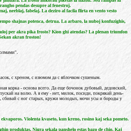
e januara. La frosto ankorau piketas la nazon. Sed rampas iu
rangho pendas desupre al fenestroj.
 neeblaj, fabelaj. La deziro al facila flirta en vento vesto
tempo shajnas potenca, detrua. La arbaro, la nuboj konfuzighis,
toluloj per akra pika frosto? Kion ghi atendas? La plenan triumfon
Sekan akran froston!
холмами".
васок, с хреном, с изюмом да с яблочком сушеным.
рная корка - основа всего. Да еще бочонок дубовый, дедовский,
пускай на волю. А я ему - нет, милок, посиди, покрякай день-
, сбивай с ног старых, кружи молодых, мочи усы и бороды у
i ekvaporos. Violenta kvaseto, kun kreno, rosino kaj seka pometo.
 ghin produktas. Nigra sekala panshelo estas bazo de chio. Kaj