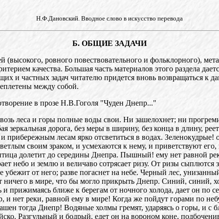
Н.Ф.Дановский. Вводное слово в искусство перевода
Б. ОБЩИЕ ЗАДАЧИ
й (высокого, ровного повествовательного и фольклорного), ме
ритерием качества. Большая часть материалов этого раздела дае
общих и частных задач читателю придется вновь возвращаться к 
ереплетены между собой.
творение в прозе Н.В.Гоголя "Чуден Днепр..."
возь леса и горы полные воды свои. Ни зашелохнет; ни прогремит
бая зеркальная дорога, без меры в ширину, без конца в длину, ре
 и прибережным лесам ярко отсветиться в водах. Зеленокудрые! 
светлым своим зраком, и усмехаются к нему, и приветствуют его,
я птица долетит до середины Днепра. Пышный! ему нет равной рек
ирает небо и землю и величаво сотрясает ризу. От ризы сыплются 
е убежит от него; разве погаснет на небе. Черный лес, унизанны
т ничего в мире, что бы могло прикрыть Днепр. Синий, синий, х
сь и прижимаясь ближе к берегам от ночного холода, дает он по 
пр, и нет реки, равной ему в мире! Когда же пойдут горами по не
шен тогда Днепр! Водяные холмы гремят, ударяясь о горы, и с бл
ойско. Разгульный и бодрый, едет он на вороном коне, подбочени