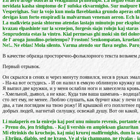
En aero aroge odoras la vekighanta printempo. La negho estas an
nevidata kasha simptomo de l' sufoka ekvarmigho. Sur malpure bl
Vesperighas. Sur la vojo kun mola flaveblanka grundo aperas oftaj
devigas kun forto enspiradi la malvarman venenan aeron. Ech la k
La malkvieta pasia shtormo atendas lastajn minutojn por eksplodi
kvazau elpashinte sur la scenejon, forgesis siajn rolojn kaj staras k
Senprudenta estas la vintro. Kial permesas ghi moki sin tiel dolor
de l' aroga junulino-printempo? Froston! Senkompatan, kruelan!
Ne!.. Ne eblas! Mola silento. Varma atendo sur flava negho. Paro
В качестве образца просторечно-фольклорного текста возьмем
Первый отрывок.
Он скрылся в сенях и через минуту появился, неся в руках эма
- На-ка вот остудись. - И он налил в емкую обливную кружку ш
Я выпил две кружки, и у меня ослабли ноги и завеселела кровь
- Хмельной, дьявол, а не квас. Куда там ваша шампань - водица
сто лет ему, не менее. Люблю слушать, как бурчит квас у печи п
два, а там поглядим на твою рожу! И крышкой его поплотнее пр
добрых людей, нагнетай силушку, освежай душу. Вот он какой, 
Li malaperis en la enirejo kaj post unu minuto revenis, portante
- Prenu do, jen fridighu. - Kaj li vershis en ampleksan glazurit
Mi eltrinkis du kruchojn, kaj miaj kruroj malfirmighis, dum la sa
- Ebriiga, diablo, sed ne kvaso. Ve al via champano, ne rivalas 