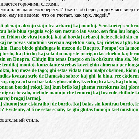
аливается горючими слезами.
 на выдавшемся берегу. И бьется об берег, подымаясь вверх и 
но, ему не ведомо, что он глотает, как мух, людей."
 plenajn akvojn siajn tra arbaroj kaj montoj. Senskuete; sen bruo.
azau hele blua spegula vojo sen mezuro lau vasto, sen fino lau long
n fridon de vitraj ondoj, kaj al bordaj arbaroj hele reflekti sin e
i, kaj ne povas satadmiri serenan aspekton sian, kaj ridetas al ghi,
as ghin. Rara birdo ghisflugas la mezon de Dnepro. Pompa! en la m
sto, kaj birdo; kaj sola dio majeste pririgardas chielon kaj teron
sin en Dnepro. Chiujn ilin tenas Dnepro en la obskura sino sia. Neniu
 fenditaj montoj, konzolante strebas kovri ghin almenau per longa
nokto, kaj meze de tago; ghi estas vidata tiom malproksimen, kiom 
ntilas kvazau strio de Damaska sabro; kaj ghi, la blua, ree ekdorm
oj, nigra arbaro baskulas ghisradike, kverkoj krakas, kaj fulmo, 
ontrau bordaj rokoj, kaj kun brilo kaj ghemo retrokuras kaj plora
r nigra chevalo, metinte manojn che femuroj kaj bravule chifinte l
maraj brogaj larmoj.
j shtonoj sur elstarajhoj de bordo. Kaj batas sin kontrau bordo, 
Evidente, al li ne estas sciate, ke ghi glutas homojn kiel mushojn
овательный стиль.