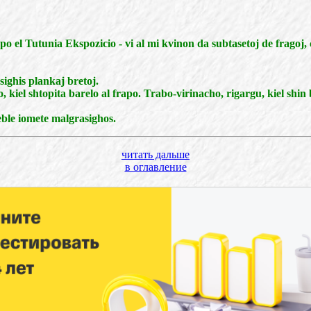
epo el Tutunia Ekspozicio - vi al mi kvinon da subtasetoj de fragoj,
sighis plankaj bretoj.
to, kiel shtopita barelo al frapo. Trabo-virinacho, rigargu, kiel shi
 eble iomete malgrasighos.
читать дальше
в оглавление