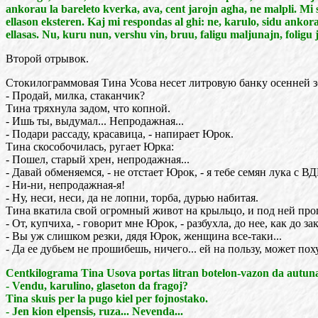
ankorau la bareleto kverka, ava, cent jarojn agha, ne malpli. Mi 
ellason eksteren. Kaj mi respondas al ghi: ne, karulo, sidu ankor
ellasas. Nu, kuru nun, vershu vin, bruu, faligu maljunajn, folig
Второй отрывок.
Стокилограммовая Тина Усова несет литровую банку осенней з
- Продай, милка, стаканчик?
Тина тряхнула задом, что копной.
- Ишь ты, выдумал... Непродажная...
- Подари рассаду, красавица, - напирает Юрок.
Тина скособочилась, ругает Юрка:
- Пошел, старый хрен, непродажная...
- Давай обменяемся, - не отстает Юрок, - я тебе семян лука с В
- Ни-ни, непродажная-я!
- Ну, неси, неси, да не лопни, торба, дурью набитая.
Тина вкатила свой огромный живот на крыльцо, и под ней пр
- От, купчиха, - говорит мне Юрок, - разбухла, до нее, как до 
- Вы уж слишком резки, дядя Юрок, женщина все-таки...
- Да ее дубьем не прошибешь, ничего... ей на пользу, может пох
Centkilograma Tina Usova portas litran botelon-vazon da autuna f
- Vendu, karulino, glaseton da fragoj?
Tina skuis per la pugo kiel per fojnostako.
- Jen kion elpensis, ruza... Nevenda...