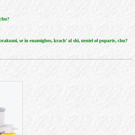
 chu?
n brakumi, se iu enamighos, krach' al shi, neniel ol poparte, chu?