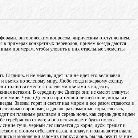
тафорами, риторическим вопросом, лирическим отступлением,
тся в примерах конкретных переводов, причем всегда даются
данным примерам, чтобы уловить в них отдельные элементы
. Глядишь, и не знаешь, идет или не идет его величавая
ет и вьется по зеленому миру. Любо тогда и жаркому солнцу
они толпятся вместе с полевыми цветами к водам и,
 кивая ветвями. В середину же Днепра они не смеют глянуть:
и в мире. Чуден Днепр и при теплой летней ночи, когда все
звезды. Звезды горят и светят над миром и все разом отдаются в
й спящими воронами, и древле разломанные горы, свесясь,
одит он плавным разливом и середь ночи, как середь дня; виден
себе серебряную струю; и она вспыхиваете будто полоса
бу синие тучи, черный лес шатается до корня, дубы трещат и
еском и стоном отбегают назад, и плачут, и заливаются вдали.
вшись и молодецки заломив шапку; а она, рыдая, бежит за ним,