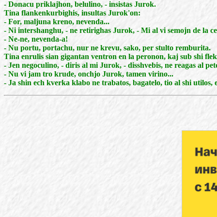
- Donacu priklajhon, belulino, - insistas Jurok.
Tina flankenkurbighis, insultas Jurok'on:
- For, maljuna kreno, nevenda...
- Ni intershanghu, - ne retirighas Jurok, - Mi al vi semojn de la c
- Ne-ne, nevenda-a!
- Nu portu, portachu, nur ne krevu, sako, per stulto remburita.
Tina enrulis sian gigantan ventron en la peronon, kaj sub shi flek
- Jen negoculino, - diris al mi Jurok, - disshvebis, ne reagas al pe
- Nu vi jam tro krude, onchjo Jurok, tamen virino...
- Ja shin ech kverka klabo ne trabatos, bagatelo, tio al shi utilos,