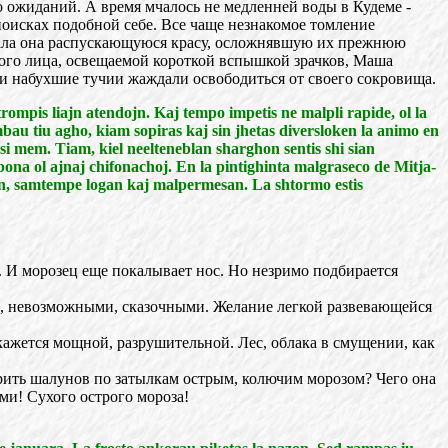
го ожиданий. А время мчалось не медленней воды в Кудеме -
 поисках подобной себе. Все чаще незнакомое томление
ущала она распускающуюся красу, осложнявшую их прежнюю
ого лица, освещаемой короткой вспышкой зрачков, Маша
, и набухшие тучии жаждали освободиться от своего сокровища.
ompis liajn atendojn. Kaj tempo impetis ne malpli rapide, ol la
bau tiu agho, kiam sopiras kaj sin jhetas diversloken la animo en
ri si mem. Tiam, kiel neelteneblan sharghon sentis shi sian
bona ol ajnaj chifonachoj. En la pintighinta malgraseco de Mitja-
fon, samtempe logan kaj malpermesan. La shtormo estis
. И морозец еще покалывает нос. Но незримо подбирается
ми, невозможными, сказочными. Желание легкой развевающейся
кажется мощной, разрушительной. Лес, облака в смущении, как
арить шалунов по затылкам острым, колючим морозом? Чего она
ми! Сухого острого мороза!