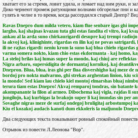
хватает его за стремя, ловит удила, и ломает над ним руки, и з
Дико чернеют промеж ратующими волнами обгорелые пни и камни
гулять в челне в то время, когда рассердился старый Днепр? Вид
Ravas Dnepro dum milda vetero, kiam flue senbare igas ghi impeti
largho, kaj shajnas kvazau tuta ghi estas fandita el vitro, kaj kv
ankau al la arda suno chirkaurigardi desupre kaj trempi radiojn e
la akvoj kaj, klinighinte, rigardas en ilin kaj ne povas satrigard
ili ne rajtas rigardi: neniu krom la suno kaj blua chielo rigard
varma somera nokto, kiam chio estas ekdormanta - kaj homo, kaj be
La steloj brilas kaj lumas super la mondo, kaj chiuj are reflektas 
Nigra arbaro, supersidigita de dormantaj kornikoj, kaj deantikve
Dnepron. Blua, blua, iras ghi per flua disvershigho kaj meze de 
bordoj pro nokta malvarmo, ghi strekas arghentan linion, kiu sci
la mondo! Sed kiam lau chielo kiel montoj elmarshas bluaj nimbus
terura tiam estas Dnepro! Akvaj remparoj tondras, sin batante k
akompanante la filon al armeo. Dibochema kaj vigla, rajdas li su
jungilojn, kaj kurbigas la brakojn super li kaj inundas sin per a
Sovaghe nigras meze de surfaj ondegoj bruligitaj arbostumpoj ka
Kiu el kozakoj audacis kanoti dum ekkoleris la maljunulo Dnepro? 
Два следующих текста показывают ровный спокойный повеств
Отрывок из повести Л.Леонова "Вор".