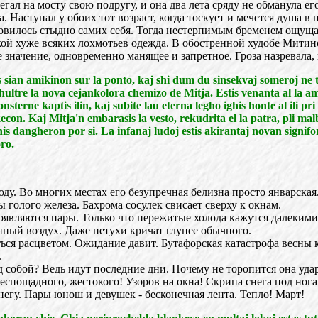
гал на мосту свою подругу, и она два лета сряду не обманула е
. Наступал у обоих тот возраст, когда тоскует и мечется душа в
тановилось стыдно самих себя. Тогда нестерпимым бременем ощ
ой хуже всяких лохмотьев одежда. В обостренной худобе Митин
е значение, одновременно манящее и запретное. Гроза назревала
sian amikinon sur la ponto, kaj shi dum du sinsekvaj someroj ne tr
ultre la nova cejankolora chemizo de Mitja. Estis venanta al la am
nsterne kaptis ilin, kaj subite lau eterna legho ighis honte al ili p
on. Kaj Mitja'n embarasis la vesto, rekudrita el la patra, pli mal
is dangheron por si. La infanaj ludoj estis akirantaj novan signi
oro.
ду. Во многих местах его безупречная белизна просто январская
голого железа. Бахрома сосулек свисает сверху к окнам.
появляются пары. Только что пережитые холода кажутся далеки
нный воздух. Даже петухи кричат глупее обычного.
ься расцветом. Ожидание давит. Бутафорская катастрофа весны 
.
ад собой? Ведь идут последние дни. Почему не торопится она уд
пощадного, жестокого! Узоров на окна! Скрипа снега под нога
негу. Пары юнош и девушек - бесконечная лента. Тепло! Март!