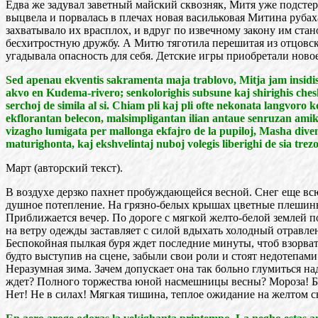
Едва же задувал заветный майский сквозняк, Митя уже подстере
выцвела и порвалась в плечах новая васильковая Митина рубаха
захватывало их врасплох, и вдруг по извечному закону им с
бесхитростную дружбу. А Митю тяготила перешитая из отцовск
угадывала опасность для себя. Детские игры приобретали ново
Sed apenau ekventis sakramenta maja trablovo, Mitja jam insidis 
akvo en Kudema-rivero; senkolorighis subsune kaj shirighis chesh
serchoj de simila al si. Chiam pli kaj pli ofte nekonata langvoro ko
ekflorantan belecon, malsimpligantan ilian antaue senruzan amikec
vizagho lumigata per mallonga ekfajro de la pupiloj, Masha diven
maturighonta, kaj ekshvelintaj nuboj volegis liberighi de sia trez
Март (авторский текст).
В воздухе дерзко пахнет пробуждающейся весной. Снег еще всю
душное потепление. На грязно-белых крышах цветные плешины 
Приближается вечер. По дороге с мягкой желто-белой землей 
на ветру одежды заставляет с силой вдыхать холодный отравле
Беспокойная пылкая буря ждет последние минуты, чтоб взорват
будто выступив на сцене, забыли свои роли и стоят недотепами
Неразумная зима. Зачем допускает она так больно глумиться н
ждет? Полного торжества юной насмешницы весны? Мороза! Бес
Нет! Не в силах! Мягкая тишина, теплое ожидание на желтом с