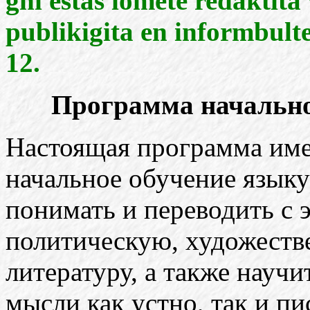
ghi estas iomete redaktita
publikigita en informbult
12.
Программа начально
Настоящая программа име
начальное обучение языку 
понимать и переводить с 
политическую, художеств
литературу, а также научи
мысли как устно, так и п