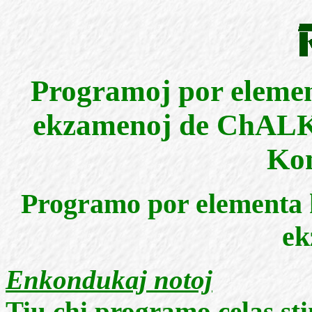
Programoj por element
ekzamenoj de ChALK 
Kom
Programo por elementa k
ek
Enkondukaj notoj
Tiu chi programo celas st