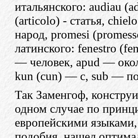
итальянского: audiau (a
(articolo) - статья, chie
народ, promesi (promess
латинского: fenestro (f
— человек, apud — окол
kun (cun) — с, sub — по
Так Заменгоф, конструи
одном случае по принци
европейскими языками,
подобия, нашел оптима