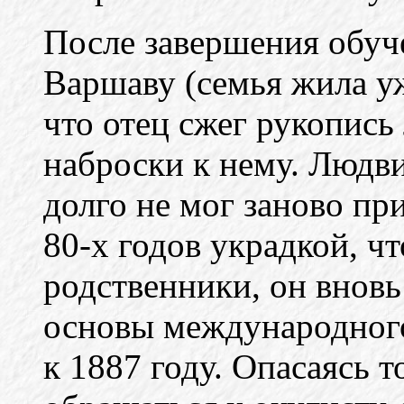
После завершения обуч
Варшаву (семья жила уж
что отец сжег рукопись
наброски к нему. Людв
долго не мог заново при
80-х годов украдкой, ч
родственники, он вновь
основы международного
к 1887 году. Опасаясь т