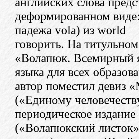
английских слова предс
деформированном виде:
падежа vola) из world 
говорить. На титульном
«Волапюк. Всемирный я
языка для всех образо
автор поместил девиз «
(«Единому человечеств
периодическое издание
(«Волапюкский листок»