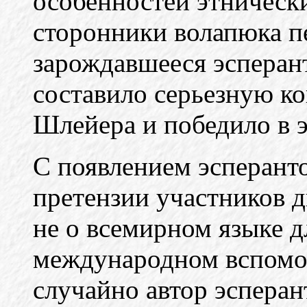
особенностей этнически
сторонники волапюка п
зарождавшееся эсперан
составило серьезную к
Шлейера и победило в э
С появлением эсперант
претензии участников 
не о всемирном языке дл
международном вспомог
случайно автор эсперан