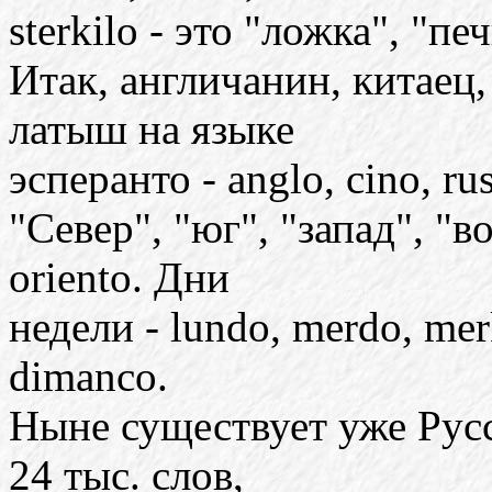
sterkilo - это "ложка", "пе
Итак, англичанин, китаец,
латыш на языке
эсперанто - anglo, cino, rus
"Север", "юг", "запад", "во
oriento. Дни
недели - lundo, merdo, mer
dimanco.
Ныне существует уже Русс
24 тыс. слов,