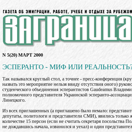
N 5(20) МАРТ 2000
ЭСПЕРАНТО - МИФ ИЛИ РЕАЛЬНОСТЬ
Так назывался круглый стол, а точнее - пресс-конференция (кр
назвать это мероприятие нельзя ввиду отсутствия оного) руков
студенческого объединения эсперантистов Gaudeamus Владими
полномочного представителя Украинской эсперанто-ассоциац
Линецкого.
Из всех приглашенных (а приглашено было немало: представит
депутаты, политологи и представители СМИ), явились только 
количестве 15 персон (если не считать секретаря посольства П
не дождавшись начала, извинился и уехал) и один представител