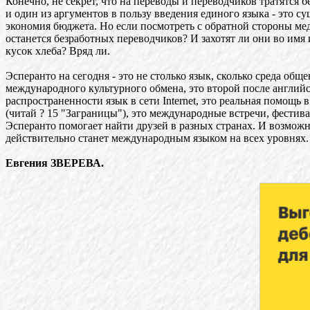
Конечно, не секрет, что на переводы и переводчиков тратятся 
и один из аргументов в пользу введения единого языка - это с
экономия бюджета. Но если посмотреть с обратной стороны мед
останется безработных переводчиков? И захотят ли они во имя 
кусок хлеба? Вряд ли.
Эсперанто на сегодня - это не столько язык, сколько среда обще
международного культурного обмена, это второй после английс
распространенности язык в сети Internet, это реальная помощь 
(читай ? 15 "Заграницы"), это международные встречи, фестивал
Эсперанто помогает найти друзей в разных странах. И возможн
действительно станет международным языком на всех уровнях.
Евгения ЗВЕРЕВА.