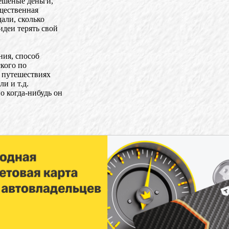
бешеные деньги,
ущественная
али, сколько
идеи терять свой
ния, способ
кого по
в путешествиях
и и т.д.
о когда-нибудь он