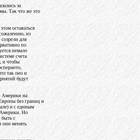
зались за
мы. Так что же это
этом оставаться
 сожалению, из
 созрели для
ервативно по
уется немало
истеме счета
т, и чтобы
эсперанто,
то так оно и
риятий будут
е Америки на
Европы без границ и
еале) и с единым
 Америки. Но
 быть с
и они менять