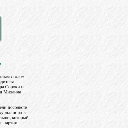
?
углым столом
одителя
ра Сороки и
ии Михаила
ели посольств,
журналисты в
ольши, который,
ь партии.