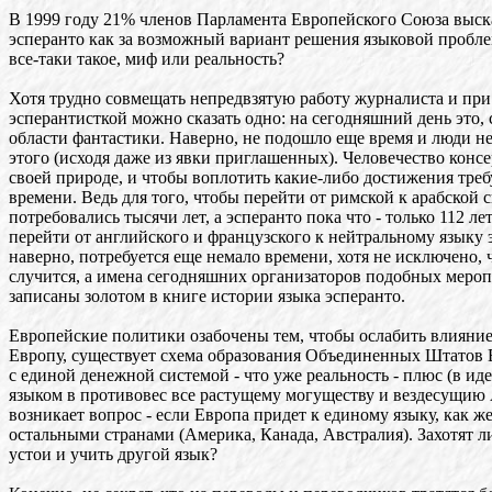
В 1999 году 21% членов Парламента Европейского Союза выска
эсперанто как за возможный вариант решения языковой пробле
все-таки такое, миф или реальность?
Хотя трудно совмещать непредвзятую работу журналиста и при 
эсперантисткой можно сказать одно: на сегодняшний день это,
области фантастики. Наверно, не подошло еще время и люди не
этого (исходя даже из явки приглашенных). Человечество конс
своей природе, и чтобы воплотить какие-либо достижения треб
времени. Ведь для того, чтобы перейти от римской к арабской с
потребовались тысячи лет, а эсперанто пока что - только 112 ле
перейти от английского и французского к нейтральному языку 
наверно, потребуется еще немало времени, хотя не исключено, ч
случится, а имена сегодняшних организаторов подобных мероп
записаны золотом в книге истории языка эсперанто.
Европейские политики озабочены тем, чтобы ослабить влияни
Европу, существует схема образования Объединенных Штатов 
с единой денежной системой - что уже реальность - плюс (в ид
языком в противовес все растущему могуществу и вездесущию
возникает вопрос - если Европа придет к единому языку, как же
остальными странами (Америка, Канада, Австралия). Захотят л
устои и учить другой язык?