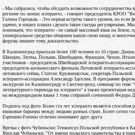
- Мы собрались, чтобы обсудить возможности сотрудничества 
регионе по линии эсперанто, - говорит председатель КРОО "В
Галина Горецкая. - Это первая встреча такого уровня, но если 
удачно, в наших планах сделать такие съезды регулярными. Мы
понимаем, что эсперанто - не самый массовый язык на Земле, о
универсальное средство общения нашло свою нишу, и многоч
форума лишнее тому доказательство.
В Калининград приехали более 100 человек из 10 стран: Дании
Швеции, Литвы, Польши, Швейцарии, Франции, Чехии, Итали
участников - председатель Швейцарской эсперанто-ассоциации
председатель вильнюсского филиала Литовской эсперанто-ассо
литовского сейма, Статсис Кружинаускас, секретарь Польской
эсперанто-ассоциации Александр Здехлик. В программе форума
экскурсии по Калининграду и Светлогорску, семинар по теме 
литературного перевода на эсперанто" а также презентация не
на международном языке 1 тома собраний сочинений Федора Д
Подпись под фото: Более ста лет эсперанто является способом 
языковые барьеры между людьми разных стран. Более сотни гос
Esperanto-Forumo отлично понимают друг друга
Врезка с фото Чубиньски: Генконсул Польской республики в К
Ярослав Чубиньски: "От имени польского правительства я при