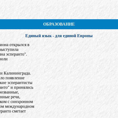
ОБРАЗОВАНИЕ
Единый язык - для единой Европы
иона открылся в
 выступила
на эсперанто".
роли
ии Калининграда.
ло появление
ские эсперантисты
анто" и принялись
ризванные,
енные речи,
ском с синхронном
мом международном
еранто сметает