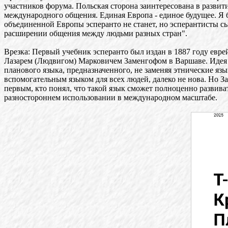
участников форума. Польская сторона заинтересована в развит
международного общения. Единая Европа - единое будущее. Я 
объединенной Европы эсперанто не станет, но эсперантисты с
расширении общения между людьми разных стран".
Врезка: Первый учебник эсперанто был издан в 1887 году евр
Лазарем (Людвигом) Марковичем Заменгофом в Варшаве. Иде
планового языка, предназначенного, не заменяя этнические яз
вспомогательным языком для всех людей, далеко не нова. Но З
первым, кто понял, что такой язык сможет полноценно развива
разностороннем использовании в международном масштабе.