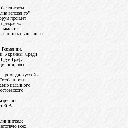
в балтийском
олна эсперанто"
форум пройдет
 прекрасно
днако это
исленность нынешнего
, Германии,
и, Украины. Среди
 Брун Граф,
циации, член
 кроме дискуссий -
"Особенности
давно изданного
остоевского.
разрушить
тей Balta
алининграде
ветствую всех