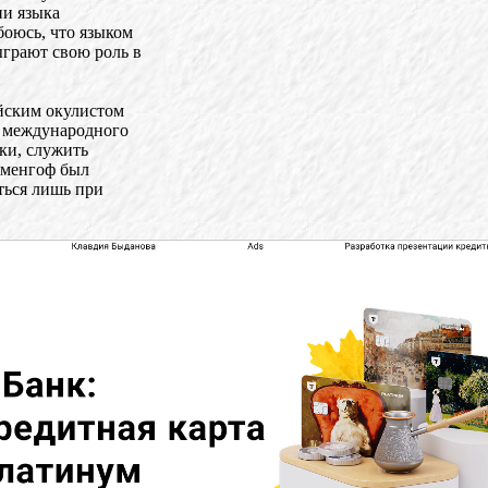
ии языка
боюсь, что языком
ыграют свою роль в
ейским окулистом
я международного
ыки, служить
аменгоф был
ться лишь при