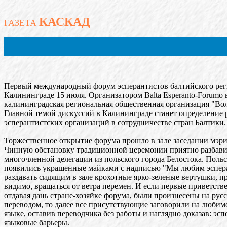
КАСКАД
ГАЗЕТА
Первый международный форум эсперантистов балтийского рег
Калининграде 15 июля. Организатором Balta Esperanto-Forumo
калининградская региональная общественная организация "Вол
Главной темой дискуссий в Калининграде станет определение 
эсперантистских организаций в сотрудничестве стран Балтики.
Торжественное открытие форума прошло в зале заседании мэр
Чинную обстановку традиционной церемонии приятно разбави
многочленной делегации из польского города Белостока. Поль
появились украшенные майками с надписью "Мы любим эспер
раздавать сидящим в зале крохотные ярко-зеленые вертушки, п
видимо, вращаться от ветра перемен. И если первые приветств
отдавая дань стране-хозяйке форума, были произнесены на рус
переводом, то далее все присутствующие заговорили на люби
языке, оставив переводчика без работы и наглядно доказав: эсп
языковые барьеры.