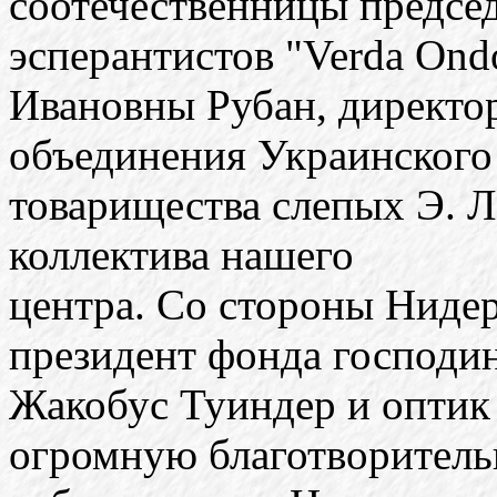
соотечественницы председ
эсперантистов "Verda On
Ивановны Рубан, директо
объединения Украинского
товарищества слепых Э. Л.
коллектива нашего
центра. Со стороны Ниде
президент фонда господи
Жакобус Туиндер и оптик
огромную благотворител