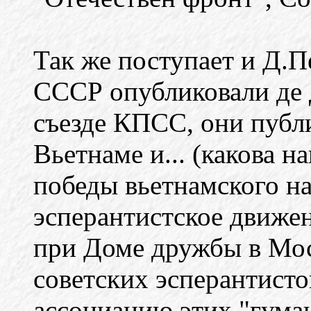
Так же поступает и Д.П
СССР опубликовали де 
съезде КПСС, они публ
Вьетнаме и... (какова н
победы вьетнамского на
эсперантистское движен
при Доме дружбы в Мос
советских эсперантист
ассоциацию этих "гума