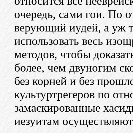
относится всё нееврейск
очередь, сами гои. По 
верующий иудей, а уж т
использовать весь изощ
методов, чтобы доказат
более, чем двуногим ско
без корней и без прошл
культуртрегеров по отн
замаскированные хаси
иезуитам осуществляю