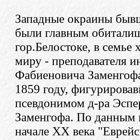
Западные окраины быв
были главным обиталищ
гор.Белостоке, в семье 
миру - преподавателя 
Фабиеновича Заменгофа
1859 году, фигурирова
псевдонимом д-ра Эспе
Заменгофа. По данным 
начале XX века "Еврейс