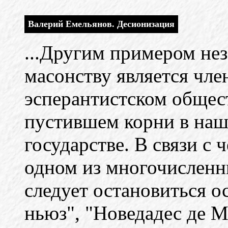
Валерий Емельянов. Десионизация
...Другим примером не
масонству является чл
эсперантистском общес
пустившем корни в наш
государстве. В связи с 
одном из многочисленн
следует остановиться о
ньюз", "Новедадес де М