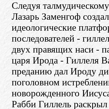
Следуя талмудическому
Лазарь Заменгоф создал
идеологические платф
последователей - гилле
двух правящих наси - п
царя Ирода - Гиллеля В
преданию дал Ироду ди
поголовном истреблени
новорожденного Иисуса
Рабби Гиллель раскрыл