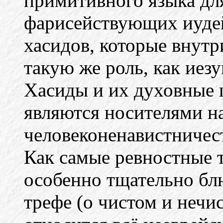
примитивного языка для
фарисействующих иудей
хасидов, которые внут
такую же роль, как иез
Хасиды и их духовные 
являются носителями н
человеконенавистничест
Как самые ревностные 
особенно тщательно бл
трефе (о чистом и нечи