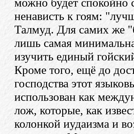
можно будет спокойно 
ненависть к гоям: "лучш
Талмуд. Для самих же 
лишь самая минимальна
изучить единый гойск
Кроме того, ещё до до
господства этот языко
использован как между
лож, которые, как извес
колонкой иудаизма и во