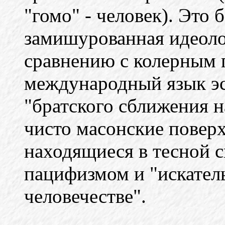
"гомо" - человек). Это 
замишурованная идеоло
сравнению с колерным 
международный язык эс
"братского сближения н
чисто масонские повер
находящиеся в тесной 
пацифизмом и "искател
человечестве".