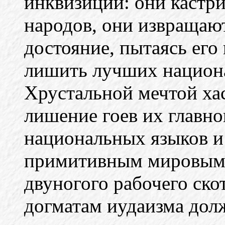
инквизиции: они кастр
народов, они извращают
достояние, пытаясь его
лишить лучших национ
Хрустальной мечтой ха
лишение гоев их главно
национальных языков и
примитивным мировым 
двуногого рабочего скот
догматам иудаизма дол