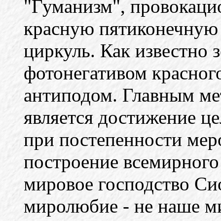
"Гуманизм", провокаци
красную пятиконечную з
циркуль. Как известно 
фотонегативом красного
антиподом. Главным ме
является достижение ц
при постепенности мер
построение всемирного 
мировое господство Си
миролюбие - не наше м