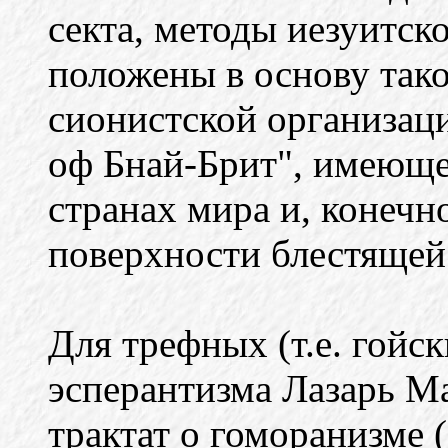
секта, методы иезуитск
положены в основу так
сионистской организац
оф Бнай-Брит", имеюще
странах мира и, конеч
поверхности блестящей
Для трефных (т.е. гойс
эсперантизма Лазарь Ма
трактат о гоморанизме 