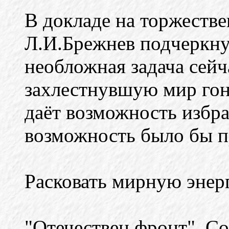
В докладе на торжестве
Л.И.Брежнев подчеркнул
необложная задача сейча
захлестнувшую мир гон
даёт возможность избра
возможность было бы п
Расковать мирную энер
"Отечествен фронт", С