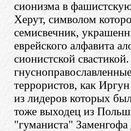
сионизма в фашистску
Херут, символом которо
семисвечник, украшенн
еврейского алфавита ал
сионистской свастикой.
гнусноправославленные
террористов, как Иргун
из лидеров которых был
тоже выходец из Польш
"гуманиста" Заменгофа