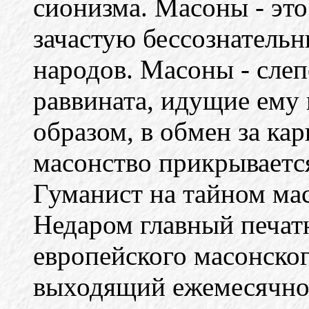
сионизма. Масоны - это
зачастую бессознательн
народов. Масоны - сле
раввината, идущие ему 
образом, в обмен за ка
масонство прикрываетс
Гуманист на тайном мас
Недаром главный печат
европейского масонско
выходящий ежемесячно 