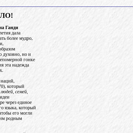
ЛО!
ма Ганди
летия дала
ать более мудро,
и,
образом
о духовно, но и
 непомерной гонке
я эта надежда
х.
 наций,
70), который
людей, семей,
 идеи
ре через единое
о языка, который
чтобы его могли
воим родным