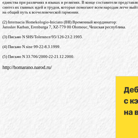
единства при различиях в языках и религиях. В конце составители представл
синтез их главных идей и трудов, которые помогают всем народам легче вый
на общий путь к всечеловеческой гармонии.
(2) Internacia Homekologio-Iniciato (IHI) Временный координатор:
Jaroslav Karhan, Erenburga 7, XZ-779 00 Olomouc, Чешская республика.
(3) Письмо N SHS/Tolerance/95/126-23.2.1995.
(4) Письмо N sine 99-22-8.3.1999.
(5) Письмо N 33.706/2000-22-21.12.2000.
http://homarano.narod.ru/