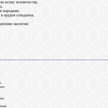
о всему человечеству,
и,
и народами,
в орудия созидания,
нципами экологии
со
рано
ких
нание