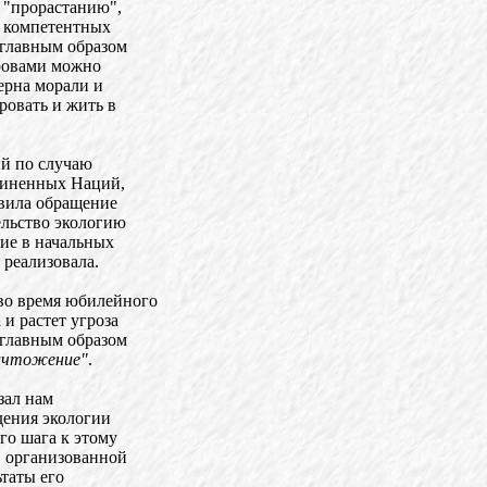
 "прорастанию",
и компетентных
 главным образом
кровами можно
зерна морали и
ровать и жить в
ий по случаю
диненных Наций,
вила обращение
ельство экологию
ние в начальных
реализовала.
во время юбилейного
и растет угроза
 главным образом
уничтожение"
.
зал нам
дения экологии
го шага к этому
, организованной
ьтаты его