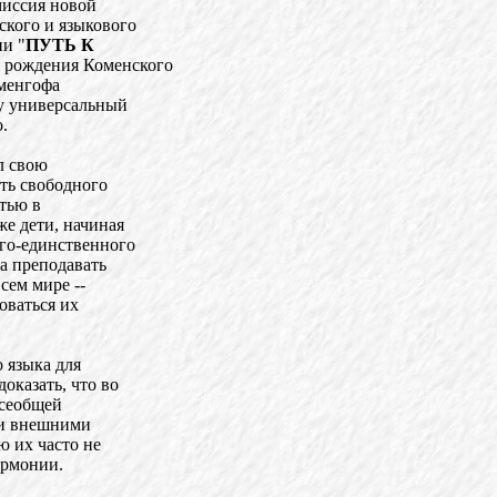
миссия новой
ского и языкового
ии "
ПУТЬ К
ня рождения Коменского
аменгофа
ву универсальный
.
л свою
ть свободного
тью в
же дети, начиная
ого-единственного
са преподавать
сем мире --
оваться их
 языка для
оказать, что во
всеобщей
ми внешними
 их часто не
армонии.