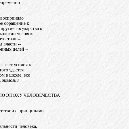
непременно
 восприняло
ое обращение к
ругие государства к
кологии человека
х стран --
 власти --
онных целей --
агает усилия к
того удастся
ом в школе, все
в
экологии
Ю ЭПОХУ ЧЕЛОВЕЧЕСТВА
ветствии с принципами
ельности человека,