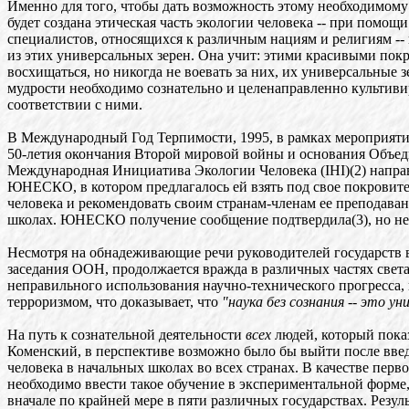
Именно для того, чтобы дать возможность этому необходимому
будет создана этическая часть экологии человека -- при помощ
специалистов, относящихся к различным нациям и религиям --
из этих универсальных зерен. Она учит: этими красивыми по
восхищаться, но никогда не воевать за них, их универсальные 
мудрости необходимо сознательно и целенаправленно культиви
соответствии с ними.
В Международный Год Терпимости, 1995, в рамках мероприят
50-летия окончания Второй мировой войны и основания Объе
Международная Инициатива Экологии Человека (IHI)(2) напра
ЮНЕСКО, в котором предлагалось ей взять под свое покровит
человека и рекомендовать своим странам-членам ее преподава
школах. ЮНЕСКО получение сообщение подтвердила(3), но не 
Несмотря на обнадеживающие речи руководителей государств 
заседания ООН, продолжается вражда в различных частях света 
неправильного использования научно-технического прогресса,
терроризмом, что доказывает, что
"наука без сознания -- это 
На путь к сознательной деятельности
всех
людей, который пока
Коменский, в перспективе возможно было бы выйти после вве
человека в начальных школах во всех странах. В качестве перво
необходимо ввести такое обучение в экспериментальной форме
вначале по крайней мере в пяти различных государствах. Резул