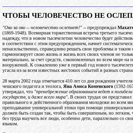
ЧТОБЫ ЧЕЛОВЕЧЕСТВО НЕ ОСЛЕП
"Око за око -- человечество ослепнет!"
-- предупреждал
Махат
(1869-1948). Всемирная торжественная встреча третьего тысяче
надежду, что в новом тысячелетии человечество будет действов
в соответствии с этим предупреждением, начнет систематическ
ненасильственно, справедливо решать свои проблемы и таким 
гармонизирует свою жизнь и жизнь всех своих членов не тольк
материально, за счет средств, сэкономленных во всем мире на
вооружений. К сожалению уже в первый год нового тысячелети
угасла из-за всем известных жестоких событий в разных страна
28 марта 2002 года отмечается 410 лет со дня рождения учителя
чешского педагога и теолога,
Яна Амоса Коменского
(1592-16
утверждал, что
"пренебрежение образованием ведет к погибели 
государств, и даже всего мира"
. В своих трудах он представил
правильного и действенного образования молодежи во всем ми
преподавание универсальной этики при помощи универсальног
должен быть создан так, чтобы быть совершенным, но легким, 
без труда выучить все люди, особенно дети, параллельно со с
языком.