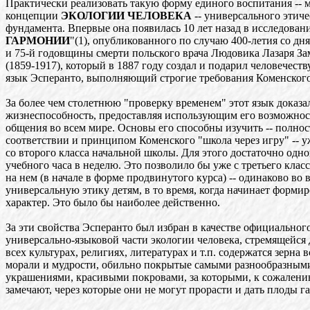
Практически реализовать такую форму единого воспитания -- 
концепции
ЭКОЛОГИИ ЧЕЛОВЕКА
-- универсального этиче
фундамента. Впервые она появилась 10 лет назад в исследован
ГАРМОНИИ
"(1), опубликованного по случаю 400-летия со д
и 75-й годовщины смерти польского врача Людовика Лазаря З
(1859-1917), который в 1887 году создал и подарил человечест
язык Эсперанто, выполняющий строгие требования Коменского
За более чем столетнюю "проверку временем" этот язык доказа
жизнеспособность, предоставляя использующим его возможнос
общения во всем мире. Основы его способны изучить -- полнос
соответствии и принципом Коменского "школа через игру" -- у
со второго класса начальной школы. Для этого достаточно одн
учебного часа в неделю. Это позволило бы уже с третьего клас
на нем (в начале в форме продвинутого курса) -- одинаково во в
универсальную этику детям, в то время, когда начинает формир
характер. Это было бы наиболее действенно.
За эти свойства Эсперанто был избран в качестве официального
универсально-языковой части экологии человека, стремящейся д
всех культурах, религиях, литературах и т.п. содержатся зерна 
морали и мудрости, обильно покрытые самыми разнообразны
украшениями, красивыми покровами, за которыми, к сожалению
замечают, через которые они не могут прорасти и дать плоды г