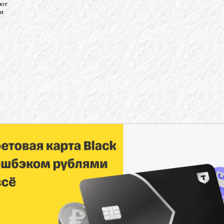
яют
ти