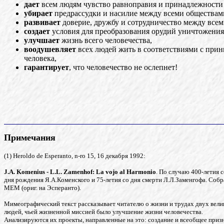
дает
всем людям чувство равноправия и принадлежности к
убирает
предрассудки и насилие между всеми обществам
развивает
доверие, дружбу и сотрудничество между всем
создает
условия для преобразования орудий уничтожения 
улучшает
жизнь всего человечества,
воодушевляет
всех людей жить в соответствиями с при
человека,
гарантирует
, что человечество не ослепнет!
Примечания
(1) Heroldo de Esperanto, n-ro 15, 16 декабря 1992:
J.A. Komenius - L.L. Zamenhof: La vojo al Harmonio
. По случаю 400-летия 
дня рождения Я.А.Коменского и 75-летия со дня смерти Л.Л.Заменгофа. Соб
MEM (ориг. на Эсперанто).
Мимеографический текст рассказывает читателю о жизни и трудах двух вели
людей, чьей жизненной миссией было улучшение жизни человечества.
Анализируются их проекты, направленные на это: создание и всеобщее приз