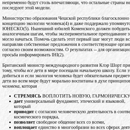
непременно будут столь впечатляющи, что остальные страны 
последуют этой модели.
Министерство образования Чешской республики благосклонно
концепцию экологии человека(4) и даже поддержало упомянут
ЮНЕСКО(5). Нынешний юбилей Коменского должен побудить д
аналогичным шагам, чтобы экспериментальное преподавание э
могло начаться. Помочь сделать этот первый шаг могут люди все
направляя собственные предложения в соответствующие органы
согласно своим возможностям. О результатах -- для организаци
просьба информировать IHI(2).
Британский министр международного развития Клэр Шорт прил
тому, чтобы
все
дети в мире посещали начальную школу. Если э
добиться и если экология человека будет обязательным предмет
дети во всем мире будут морально воспитаны в духе принципо
человека
, которая
СТРЕМЯСЬ
ВОПЛОТИТЬ НОВУЮ, ГАРМОНИЧЕСКУ
дает
универсальный фундамент, этический и языковой,
который
приводит
с согласию человеческую деятельность в соот
космического порядка,
позволяет
свободное общение всех со всеми,
воплощает
единство в многообразии во всех сферах деят