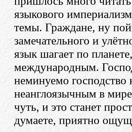
пришлось много читать
языкового империализм
темы. Граждане, ну пой
замечательного и улётн
язык шагает по планете
международным. Господ
неминуемо господство 
неанглоязычным в мире
чуть, и это станет про
думаете, приятно ощущ