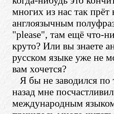
когда-нибудь это кончи
многих из нас так прёт
англоязычным полуфраза
"please", там ещё что-н
круто? Или вы знаете а
русском языке уже не м
вам хочется?
Я бы не заводился по т
назад мне посчастливил
международным языком 