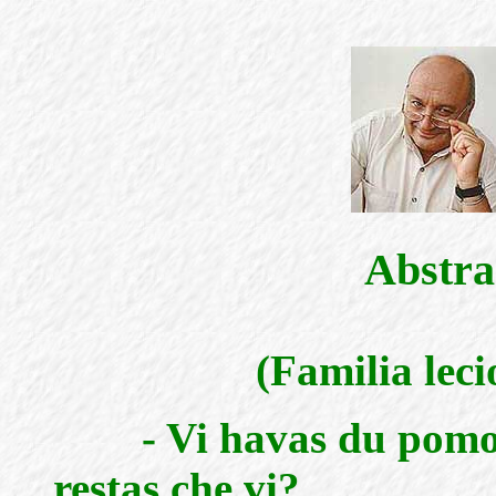
Abstra
(Familia lec
- Vi havas du pomojn
restas che vi?