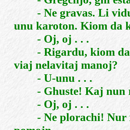
- Ne gravas. Li vidu.
unu karoton. Kiom da ka
- Oj, oj . . .
- Rigardu, kiom da ma
viaj nelavitaj manoj?
- U-unu . . .
- Ghuste! Kaj nun re
- Oj, oj . . .
- Ne plorachi! Nur re