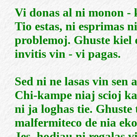
Vi donas al ni monon - 
Tio estas, ni esprimas 
problemoj. Ghuste kiel e
invitis vin - vi pagas.
Sed ni ne lasas vin sen 
Chi-kampe niaj scioj kaj
ni ja loghas tie. Ghuste
malfermiteco de nia ek
Jes, hodiau ni regalas 