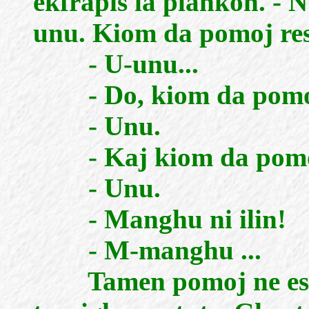
ekfrapis la plankon. - 
unu. Kiom da pomoj res
- U-unu...
- Do, kiom da pomoj
- Unu.
- Kaj kiom da pomoj
- Unu.
- Manghu ni ilin!
- M-manghu ...
Tamen pomoj ne esta