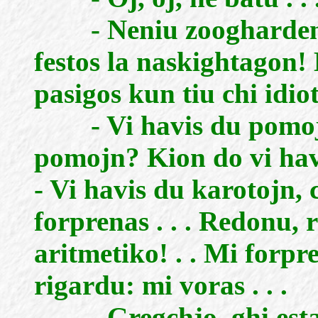
- Neniu zooghardeno!
festos la naskightagon!
pasigos kun tiu chi idiot
- Vi havis du pomojn.
pomojn? Kion do vi hav
- Vi havis du karotojn, 
forprenas . . . Redonu, r
aritmetiko! . . Mi forpr
rigardu: mi voras . . .
- Gregchjo, ghi estas