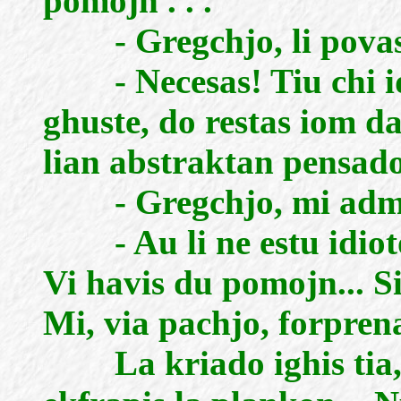
pomojn . . .
- Gregchjo, li povas m
- Necesas! Tiu chi idi
ghuste, do restas iom da
lian abstraktan pensado
- Gregchjo, mi admona
- Au li ne estu idioto,
Vi havis du pomojn... S
Mi, via pachjo, forpre
La kriado ighis tia, 