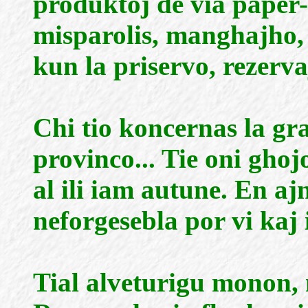
produktoj de via paper
misparolis, manghajho, 
kun la priservo, rezerva
Chi tio koncernas la gra
provinco... Tie oni ghoj
al ili iam autune. En ajn
neforgesebla por vi kaj 
Tial alveturigu monon,