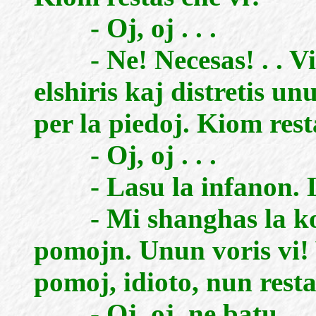
- Oj, oj . . .
- Ne! Necesas! . . Vi
elshiris kaj distretis un
per la piedoj. Kiom rest
- Oj, oj . . .
- Lasu la infanon. Li e
- Mi shanghas la kon
pomojn. Unun voris vi!
pomoj, idioto, nun resta
- Oj, oj, ne batu . . 