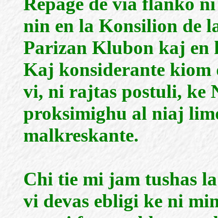
Repage de via flanko ni
nin en la Konsilion de l
Parizan Klubon kaj en 
Kaj konsiderante kiom d
vi, ni rajtas postuli, 
proksimighu al niaj limo
malkreskante.
Chi tie mi jam tushas la
vi devas ebligi ke ni mi