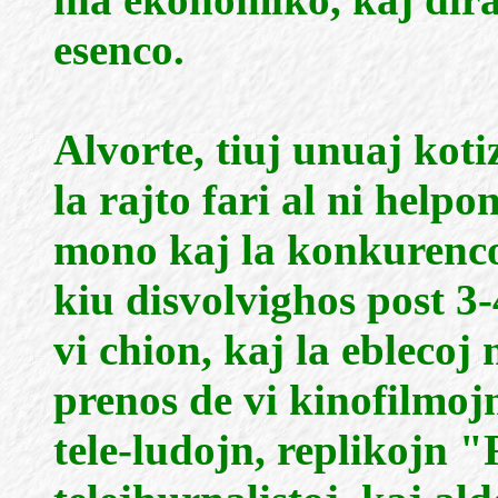
esenco.
Alvorte, tiuj unuaj kotiz
la rajto fari al ni helpo
mono kaj la konkurenco p
kiu disvolvighos post 3-
vi chion, kaj la eblecoj 
prenos de vi kinofilmoj
tele-ludojn, replikojn 