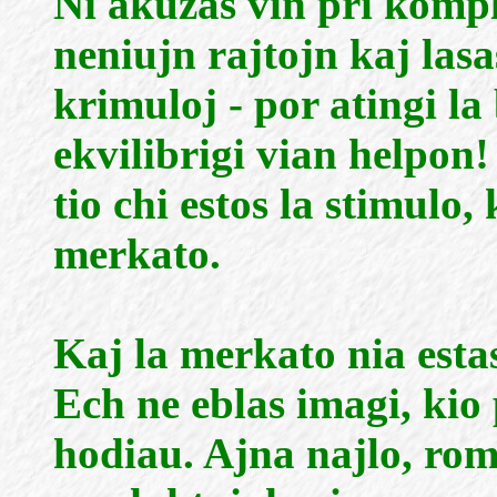
Ni akuzas vin pri kompl
neniujn rajtojn kaj lasa
krimuloj - por atingi la
ekvilibrigi vian helpon
tio chi estos la stimulo,
merkato.
Kaj la merkato nia estas
Ech ne eblas imagi, kio 
hodiau. Ajna najlo, rom