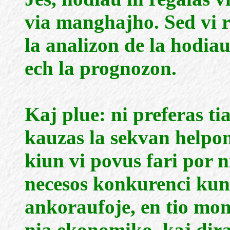
via manghajho. Sed vi ri
la analizon de la hodiaua
ech la prognozon.
Kaj plue: ni preferas ti
kauzas la sekvan helpon
kiun vi povus fari por ni
necesos konkurenci kun 
ankoraufoje, en tio mon
nia ekonomiko, kaj diran