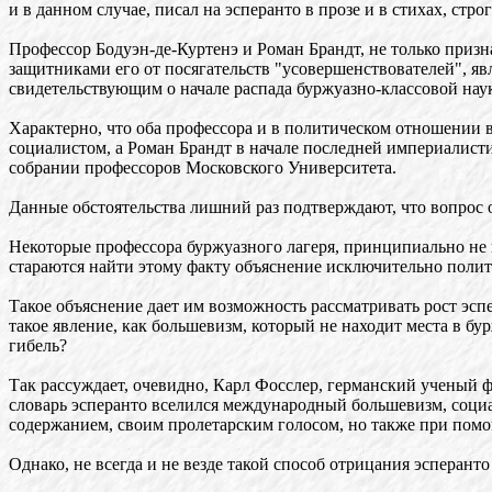
и в данном случае, писал на эсперанто в прозе и в стихах, ст
Профессор Бодуэн-де-Куртенэ и Роман Брандт, не только приз
защитниками его от посягательств "усовершенствователей", я
свидетельствующим о начале распада буржуазно-классовой нау
Характерно, что оба профессора и в политическом отношении 
социалистом, а Роман Брандт в начале последней империалис
собрании профессоров Московского Университета.
Данные обстоятельства лишний раз подтверждают, что вопрос 
Некоторые профессора буржуазного лагеря, принципиально не
стараются найти этому факту объяснение исключительно полит
Такое объяснение дает им возможность рассматривать рост эс
такое явление, как большевизм, который не находит места в бу
гибель?
Так рассуждает, очевидно, Карл Фосслер, германский ученый 
словарь эсперанто вселился международный большевизм, социа
содержанием, своим пролетарским голосом, но также при помо
Однако, не всегда и не везде такой способ отрицания эсперан