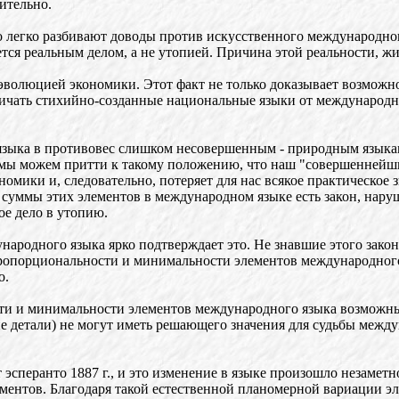
ительно.
 легко разбивают доводы против искусственного международного
ется реальным делом, а не утопией. Причина этой реальности, ж
волюцией экономики. Этот факт не только доказывает возможно
тличать стихийно-созданные национальные языки от международно
зыка в противовес слишком несовершенным - природным языкам, 
то мы можем притти к такому положению, что наш "совершенне
номики и, следовательно, потеряет для нас всякое практическо
суммы этих элементов в международном языке есть закон, наруш
е дело в утопию.
народного языка ярко подтверждает это. Не знавшие этого зак
 пропорциональности и минимальности элементов международного
о.
ости и минимальности элементов международного языка возможн
е детали) не могут иметь решающего значения для судьбы междун
 эсперанто 1887 г., и это изменение в языке произошло незаме
ентов. Благодаря такой естественной планомерной вариации эл