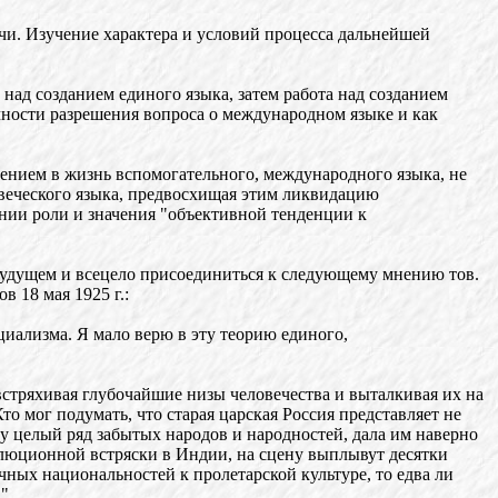
чи. Изучение характера и условий процесса дальнейшей
 над созданием единого языка, затем работа над созданием
ичности разрешения вопроса о международном языке и как
ением в жизнь вспомогательного, международного языка, не
овеческого языка, предвосхищая этим ликвидацию
нии роли и значения "объективной тенденции к
удущем и всецело присоединиться к следующему мнению тов.
 18 мая 1925 г.:
циализма. Я мало верю в эту теорию единого,
 встряхивая глубочайшие низы человечества и выталкивая их на
о мог подумать, что старая царская Россия представляет не
у целый ряд забытых народов и народностей, дала им наверно
волюционной встряски в Индии, на сцену выплывут десятки
ных национальностей к пролетарской культуре, то едва ли
."