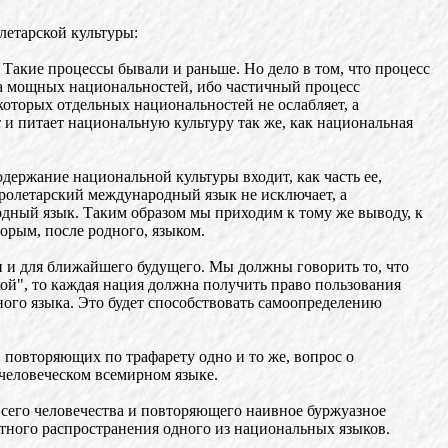
летарской культуры:
Такие процессы бывали и раньше. Но дело в том, что процесс
да мощных национальностей, ибо частичный процесс
оторых отдельных национальностей не ослабляет, а
 и питает национальную культуру так же, как национальная
одержание национальной культуры входит, как часть ее,
пролетарский международный язык не исключает, а
одный язык. Таким образом мы приходим к тому же выводу, к
орым, после родного, языком.
и и для ближайшего будущего. Мы должны говорить то, что
кой", то каждая нация должна получить право пользования
ного языка. Это будет способствовать самоопределению
 повторяющих по трафарету одно и то же, вопрос о
человеческом всемирном языке.
всего человечества и повторяющего наивное буржуазное
тного распространения одного из национальных языков.