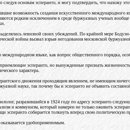
рого следуя основам эсперанто, и могу подтвердить, что нахожу э
навшие возможность создания искусственного международного я
вляются редким исключением в среде буржуазных ученых вообще 
ки.
выделялись левизной своих убеждений. По крайней мере Бодуэн
тической войны вызвал взрыв негодования московской буржуаз
о международном языке, как вопрос общественного порядка, осо
 приемлющие эсперанто, но вынужденные признать жизненность
ического характера.
перантского движения проходящим явлением, не имеющим ничего 
ржуазной науке, так почему бы и эсперанто не объявить составн
филолог, разразившийся в 1924 году по адресу эсперанто следу
лизм и коммунизм, который намерен не только оживить эсперан
щи эсперанто собирается толкнуть вперед свою политическую п
то оказывается удобоприменимым.