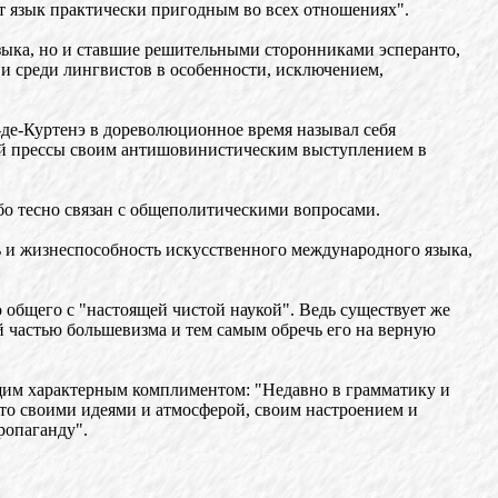
тот язык практически пригодным во всех отношениях".
зыка, но и ставшие решительными сторонниками эсперанто,
и среди лингвистов в особенности, исключением,
-де-Куртенэ в дореволюционное время называл себя
ной прессы своим антишовинистическим выступлением в
бо тесно связан с общеполитическими вопросами.
 и жизнеспособность искусственного международного языка,
общего с "настоящей чистой наукой". Ведь существует же
ой частью большевизма и тем самым обречь его на верную
ющим характерным комплиментом: "Недавно в грамматику и
то своими идеями и атмосферой, своим настроением и
ропаганду".