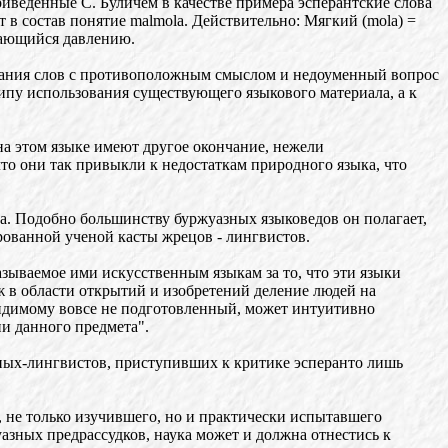
приведенные С. Буличем в качестве примера эсперантские слова
ит в состав понятие malmola. Действительно: Мягкий (mola) =
ддающийся давлению.
зования слов с противоположным смыслом и недоуменный вопрос
ципу использования существующего языкового материала, а к
на этом языке имеют другое окончание, нежели
 что они так привыкли к недостаткам природного языка, что
а. Подобно большинству буржуазных языковедов он полагает,
рованной ученой касты жрецов - лингвистов.
казываемое ими искусственным языкам за то, что эти языки
 уж в области открытий и изобретений деление людей на
видимому вовсе не подготовленный, может интуитивно
и данного предмета".
еных-лингвистов, приступивших к критике эсперанто лишь
, не только изучившего, но и практически испытавшего
азных предрассудков, наука может и должна отнестись к