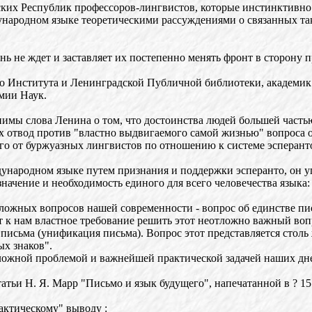
ских Республик профессоров-лингвистов, которые инстинктивно
ународном языке теоретическими рассуждениями о связанных так
нь не ждет и заставляет их постепенно менять фронт в сторону
о Института и Ленинградской Публичной библиотеки, академик
мии Наук.
мы слова Ленина о том, что достоинства людей большей частью
отвод против "властно выдвигаемого самой жизнью" вопроса о 
ого от буржуазных лингвистов по отношению к системе эсперант
ународном языке путем признания и поддержки эсперанто, он уп
начение и необходимость единого для всего человечества языка:
ложных вопросов нашей современности - вопрос об единстве пис
к нам властное требование решить этот неотложно важный вопр
 письма (унификация письма). Вопрос этот представляется стол
ых знаков".
отложной проблемой и важнейшей практической задачей наших дне
атьи Н. Я. Марр "Письмо и язык будущего", напечатанной в ? 1
актическому" выводу :