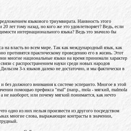
предложением языкового триумвирата. Наивность этого
0 лет тому назад, но кого же это удовлетворяет? Ведь, если
одимости интернационального языка? Ведь это значило бы
 на власть во всем мире. Так как международный язык, как
вно противятся практическому проведению его в жизнь. Этот
тории многие национальные языки на время принимали характер
 связи с распространением науки среди новых народов
Дильсом 3-х языков далеко не достаточно, и мы фактически в
 и без должного внимания к системе эсперанто. Многое в этой
чении помощью префикса "mal" (напр., mola - мягкий, malmola
 а не наоборот, или почему мягкий понимается, как нечто
что одно из них нельзя произвести из другого посредством
зыках многие слова, выражающие контрасты в значении,
 трудный.