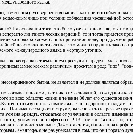
 международного языка.
ции, изменения ("усовершенствования", как принято обычно выр
тся возможным лишь при условии соблюдения чрезвычайной ост
анто? На основании того, что было уже сказано выше, мы не ви
сперанто лингвистических вариаций, то и тогда придется призн
нение которых возможно лишь при единой воле, при дружной ра
малейшей неосторожности очень легко можно нарушить закон о 
яемого международного языка в мертвую утопию.
 как раз грешат стремлением преступить пределы указанного за
приписываемые кое-кем различным проектам в роде "идо", "нов-э
есовершенного бытия, не является и не должен являться образ
ьного языка, и поэтому нет никаких оснований, в ожидании ка
ого во всех областях жизни в течение 38 лет его существования 
Куртенэ, отказу от пользования железною дорогою, исходя из пр
ия". Понимание сущности структуры эсперанто и трезвые практ
та Романа Брандта, отказаться от увлечений в области изменени
еранто), упомянутый профессор в 1913 г. писал: :"я полагаю, ч
зменять как можно меньше. Даже эта статья, написанная в рефор
рмам Замангофа, я не раз убеждался в том, что они гораздо лучш