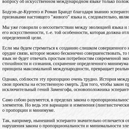
вопросу об искусственном международном языке только полож
Бодуэн-де-Куртенэ и Роман Брандт благодаря знанию эсперанто
признаками настоящего "живого" языка и, следовательно, явля
Мы уже говорили о несоответствии между эволюцией языка и э
его искусственности, т.-е. той особенности, которая должна о
определенной цели.
Если мы будем стремиться к созданию слишком совершенного я
орудие связи, которое можно бесконечно совершенствовать, 
язык не будет отвечать простым потребностям современной эко
стихийности и сознания, сохранение определенного минимума 
принципа максимальной международности, превращает реально
Однако, соблюсти эту пропорцию очень трудно. История между
свои проекты на естественную смерть. Для того, чтобы закон
исключительный гений Заменгофа, основоположника эсперант
Само собою разумеется, в пределах закона о пропорциональн
элементов. Но ведь эти вариации и изменения (лингвистически
о пропорции и минимуме.
Так, например, нынешний эсперанто значительно отличается от
нарушения закона о пропорциональности и минимальности элем