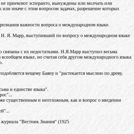
 не приемлют эсперанто, вынуждены или молчать или
 или иначе с этим вопросом задачах, разрешение которых
 признания важности вопроса о международном языке.
 Н. Я. Марр, выступивший по вопросу о международном языке
 связаны с их недостатками. Н.Я.Марр выступил весьма
всеобщем языке, но считая себя другом международного языка
о.
одобляется вещему Баяну и "растекается мыслию по древу,
ьма и единстве языка".
ос"...
ь же существенным и неотложным, как и вопрос о введении
й"...
5 журнала "Вестник Знания" (1925