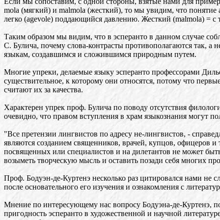
Если мы сопоставим, с одной стороны, взятые нами для примера
mola (мягкий) и malmola (жесткий), то мы увидим, что понятие 
легко (agevole) поддающийся давлению. Жесткий (malmola) = 
Таким образом мы видим, что в эсперанто в данном случае со
С. Булича, почему слова-контрасты противополагаются так, а н
языкам, создавшимся и сложившимся природным путем.
Многие упреки, делаемые языку эсперанто профессорами Дильсо
существительное, к которому они относятся, потому что первые 
считают их за качества.
Характерен упрек проф. Булича по поводу отсутствия филолог
очевидно, что правом вступления в храм языкознания могут п
"Все претензии лингвистов по адресу не-лингвистов, - справед
являются созданием священников, врачей, купцов, офицеров и т
посвященных или специалистов и на дилетантов не может быть
возыметь творческую мысль и оставить позади себя многих пр
Проф. Бодуэн-де-Куртенэ несколько раз цитировался нами не 
после основательного его изучения и ознакомления с литератур
Мнение по интересующему нас вопросу Бодуэна-де-Куртенэ, поэ
пригодность эсперанто в художественной и научной литературе