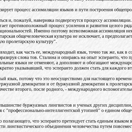
изирует процесс ассимиляции языков и пути построения общепро
ся и, пожалуй, наверняка подвергнутся процессу ассимиляции. 
агает противоположный процесс усиления и развития целого ря
национальностей. Именно поэтому всевозможная ассимиляция нек
арская общечеловеческая культура не исключает, а предполагает
кую пролетарскую культуру".
одит, как часть ее, международный язык, точно так же, как в с
разируя слова тов. Сталина и опираясь на опыт эсперанто, что 
нальные языки не отменяют, а дополняют и обогащают междунар
ократно указывавший, что эсперанто должен стать для каждого вт
ый язык, потому что это неосуществимо для настоящего времен
 буржуазной демократии и от буржуазной демократии к пролетарс
честве второго, после родного, - международного вспомогатель
большинстве буржуазных лингвистов и ученых других дисциплин,
 с "профессионально-интеллигентской утопией" о едином обще
о полагающего, что эсперанто претендует стать единым языком 
сти лингвистического объединения человечества путем повсемес