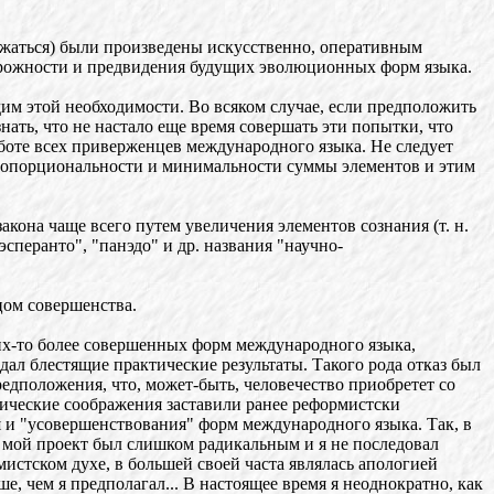
ажаться) были произведены искусственно, оперативным
орожности и предвидения будущих эволюционных форм языка.
дим этой необходимости. Во всяком случае, если предположить
ать, что не настало еще время совершать эти попытки, что
боте всех приверженцев международного языка. Не следует
пропорциональности и минимальности суммы элементов и этим
кона чаще всего путем увеличения элементов сознания (т. н.
сперанто", "панэдо" и др. названия "научно-
цом совершенства.
ких-то более совершенных форм международного языка,
дал блестящие практические результаты. Такого рода отказ был
едположения, что, может-быть, человечество приобретет со
ические соображения заставили ранее реформистски
я и "усовершенствования" форм международного языка. Так, в
то мой проект был слишком радикальным и я не последовал
мистском духе, в большей своей часта являлась апологией
е, чем я предполагал... В настоящее время я неоднократно, как