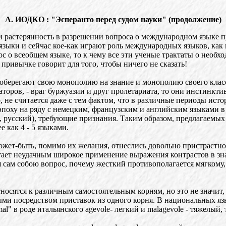
А. ИОДКО : "Эсперанто перед судом науки" (продолжение)
 и растерянность в разрешении вопроса о международном языке 
ки и сейчас кое-как играют роль международных языков, как и 2
 о всеобщем языке, то к чему все эти ученые трактаты о необх
привычке говорит для того, чтобы ничего не сказать!
оберегают свою монополию на знание и монополию своего класса
оров, - враг буржуазии и друг пролетариата, то они инстинкти
, не считается даже с тем фактом, что в различные периоды ис
 эпоху на ряду с немецким, французским и английским языками в
 русский), требующие признания. Таким образом, предлагаемых 
 как 4 - 5 языками.
может-быть, помимо их желания, отнеслись довольно пристрастно
итает неудачным широкое применение выражения контрастов в зна
ся сам собою вопрос, почему жесткий противополагается мягкому,
осятся к различным самостоятельным корням, но это не значит, 
ыми посредством приставок из одного корня. В национальных я
l" в роде итальянского agevole- легкий и malagevole - тяжелый,