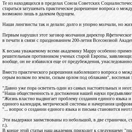
Те из находящихся в пределах Союза Советских Социалистиче
стараться затушевать практическое разрешение вопроса о межд
возможно лишь в далеком будущем.
Наши лингвисты так и делали: долго и упорно молчали, но жиз
Первым нарушил этот заговор молчания директор Яфетическог
в печати в связи с празднованием 200-летия Всесоюзной Акаде
К весьма уважаемому всеми академику Марру особенно примени
решительным противником ученых старой Европы, заявляющих 
вообще, он не избавился еще от предубеждения, унаследованн
Вместо практического разрешения наболевшего вопроса о межд
серым волком по земли, сизым орлом под облаками", воспевая з
"Давно уже пора осветить один из самых настоятельных и неот
"Наша общественность и достижения нашей науки предъявляют 
"Жизнь властно выдвигает проблему создания единого языка и
единого календаря, метрической системы и начертания цифров
"... вопрос о создании единого языка и письма становится не
Эти выдержки заимствованы из небольшой, в две странички, ст
г.).
В конце этой статьи наш академик приходит к следующему "пр