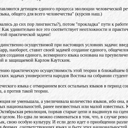
тавляются детищем единого процесса эволюции человеческой ре
ыка, общего для всего человечества" (курсив наш.)
ались до сих пор лингвисты?), потом "прокладка" пути к работе
к! Как удивительно все это соответствует неотложности и практ
этой практической задачи!
динственно осуществимой при настоящих условиях задачи: введ
рр, наоборот, ставит своей задачей создание единого, общечел
я создания единого, всемирного языка основана на преувеличе
емой и защищаемой Карлом Каутским.
ению практическую осуществимость этой теории в ближайшем б
ких задачах университета народов Востока на собрании студентов
ческого языка с отмиранием всех остальных языков в период со
, а против такой теории.
люция не уменьшала, а увеличивала количество языков, ибо она,
х национальностей, ранее неизвестных или малой известных. Кт
Октябрьская революция, порвав старые цепи и выдвинув на сцен
м целом. Но едва ли можно сомневаться в том, что, в случае ре
, свою особую культуру. И если дело идет о приобщении различ
 в формах, соответствующих языку и быту этих национальностей