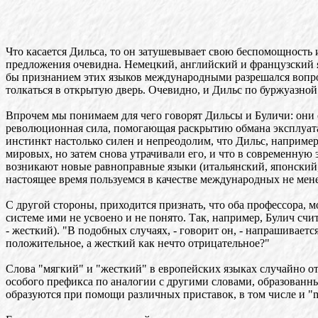
Что касается Дильса, то он затушевывает свою беспомощность
предложения очевидна. Немецкий, английский и французский язы
бы признанием этих языков международными разрешался вопрос
толкаться в открытую дверь. Очевидно, и Дильс по буржуазной 
Впрочем мы понимаем для чего говорят Дильсы и Буличи: они 
революционная сила, помогающая раскрытию обмана эксплуатат
инстинкт настолько силен и непреодолим, что Дильс, например
мировых, но затем снова утрачивали его, и что в современную
возникают новые равноправные языки (итальянский, японский,
настоящее время пользуемся в качестве международных не менее
С другой стороны, приходится признать, что оба профессора, 
системе ими не усвоено и не понято. Так, например, Булич сч
- жесткий). "В подобных случаях, - говорит он, - напрашивает
положительное, а жесткий как нечто отрицательное?"
Слова "мягкий" и "жесткий" в европейских языках случайно отн
особого префикса по аналогии с другими словами, образованн
образуются при помощи различных приставок, в том числе и "ma