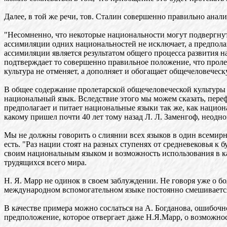
Далее, в той же речи, тов. Сталин совершенно правильно анал
"Несомненно, что некоторые национальности могут подвергнуть
ассимиляции одних национальностей не исключает, а предпол
ассимиляции является результатом общего процесса развития 
подтверждает то совершенно правильное положение, что пролет
культура не отменяет, а дополняет и обогащает общечеловечес
В общее содержание пролетарской общечеловеческой культуры вх
национальный язык. Вследствие этого мы можем сказать, переф
предполагает и питает национальные языки так же, как нацио
какому пришел почти 40 лет тому назад Л. Л. Заменгоф, неодн
Мы не должны говорить о слиянии всех языков в один всемирн
есть. "Раз нации стоят на разных ступенях от средневековья к
своим национальным языком и возможность использования в ка
трудящихся всего мира.
Н. Я. Марр не одинок в своем заблуждении. Не говоря уже о 
международном вспомогательном языке постоянно смешивается
В качестве примера можно сослаться на А. Богданова, ошибочн
предположение, которое отвергает даже Н.Я.Марр, о возможно