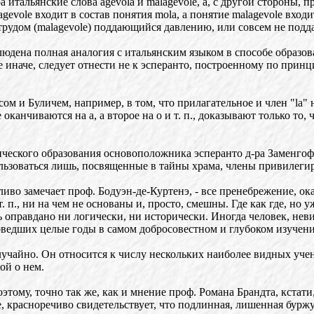
 итальянские слова agevola и malagevole, а, с другой стороны, 
agevole входит в состав понятия mola, а понятие malagevolе вход
с трудом (malagevole) поддающийся давлению, или совсем не по
блюдена полная аналогия с итальянским языком в способе обра
е иначе, следует отнести не к эсперанто, построенному по прин
м и Буличем, например, в том, что прилагательное и член "la" 
оканчиваются на а, а второе на о и т. п., доказывают только то,
ического образования основоположника эсперанто д-ра Заменгоф
ользоваться лишь, посвященные в тайны храма, члены привилеги
ливо замечает проф. Бодуэн-де-Куртенэ, - все пренебрежение, о
. п., ни на чем не основаны и, просто, смешны. Где как где, но
 оправдано ни логически, ни исторически. Иногда человек, не
оведших целые годы в самом добросовестном и глубоком изучени
случайно. Он относится к числу нескольких наиболее видных уч
ой о нем.
тому, точно так же, как и мнение проф. Романа Брандта, кстати
, красноречиво свидетельствует, что подлинная, лишенная буржу