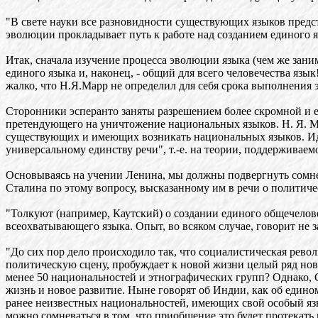
"В свете науки все разновидности существующих языков предс
эволюции прокладывает путь к работе над созданием единого яз
Итак, сначала изучение процесса эволюции языка (чем же заним
единого языка и, наконец, - общий для всего человечества язы
жалко, что Н.Я.Марр не определил для себя срока выполнения 
Сторонники эсперанто заняты разрешением более скромной и е
претендующего на уничтожение национальных языков. Н. Я. Ма
существующих и имеющих возникать национальных языков. Иде
универсальному единству речи", т.-е. на теории, поддержива
Основываясь на учении Ленина, мы должны подвергнуть сомн
Сталина по этому вопросу, высказанному им в речи о политичес
"Толкуют (например, Каутский) о создании единого общечелове
всеохватывающего языка. Опыт, во всяком случае, говорит не за
"До сих пор дело происходило так, что социалистическая рево
политическую сцену, пробуждает к новой жизни целый ряд новы
менее 50 национальностей и этнографических групп? Однако, 
жизнь и новое развитие. Ныне говорят об Индии, как об едино
ранее неизвестных национальностей, имеющих свой особый язык
можно сомневаться в том, что приобщение это будет протекать