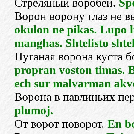
Стреляный воробей.
Spe
Ворон ворону глаз не 
okulon ne pikas. Lupo 
manghas. Shtelisto shtel
Пуганая ворона куста б
propran voston timas. 
ech sur malvarman akv
Ворона в павлиньих пе
plumoj.
От ворот поворот.
En bo