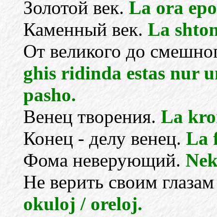
Золотой век.
La ora epo
Каменный век.
La shto
От великого до смешног
ghis ridinda estas nur 
pasho.
Венец творения.
La kro
Конец - делу венец.
La 
Фома неверующий.
Nek
Не верить своим глазам
okuloj / oreloj.