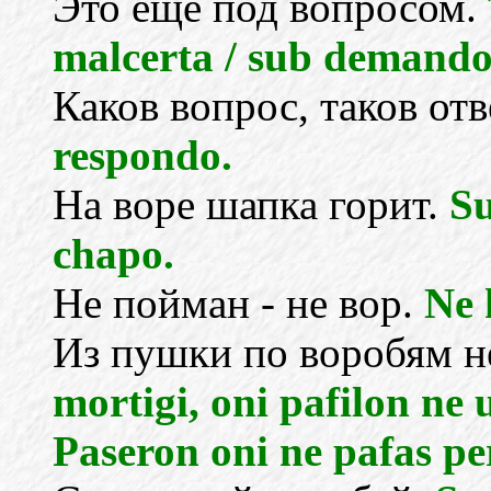
Это еще под вопросом.
malcerta / sub demando
Каков вопрос, таков отв
respondo.
На воре шапка горит.
Su
chapo.
Не пойман - не вор.
Ne 
Из пушки по воробям н
mortigi, oni pafilon ne 
Paseron oni ne pafas p