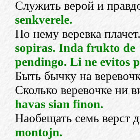
Служить верой и правд
senkverele.
По нему веревка плачет
sopiras. Inda frukto de
pendingo. Li ne evitos p
Быть бычку на веревоч
Сколько веревочке ни ви
havas sian finon.
Наобещать семь верст д
montojn.