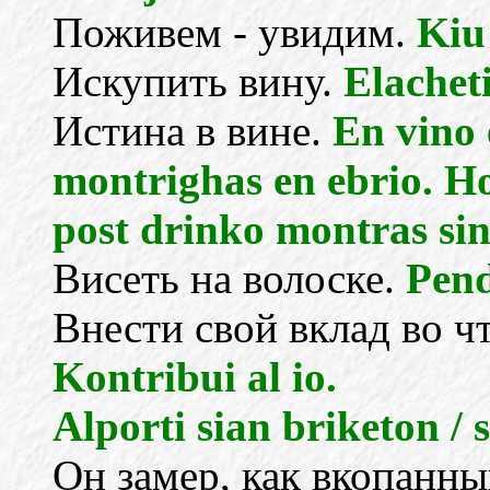
Поживем - увидим.
Kiu 
Искупить вину.
Elachet
Истина в вине.
En vino 
montrighas en ebrio. 
post drinko montras si
Висеть на волоске.
Pend
Внести свой вклад во ч
Kontribui al io.
Alporti sian briketon / 
Он замер, как вкопанн