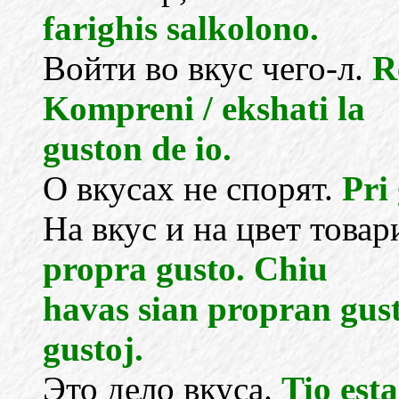
farighis salkolono.
Войти во вкус чего-л.
R
Kompreni / ekshati la
guston de io.
О вкусах не спорят.
Pri
На вкус и на цвет това
propra gusto. Chiu
havas sian propran gus
gustoj.
Это дело вкуса.
Tio est