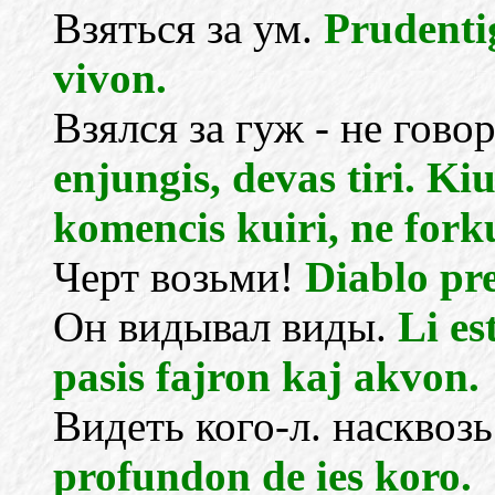
Взяться за ум.
Prudenti
vivon.
Взялся за гуж - не гово
enjungis, devas tiri. Ki
komencis kuiri, ne forku
Черт возьми!
Diablo pr
Он видывал виды.
Li es
pasis fajron kaj akvon.
Видеть кого-л. насквозь
profundon de ies koro.