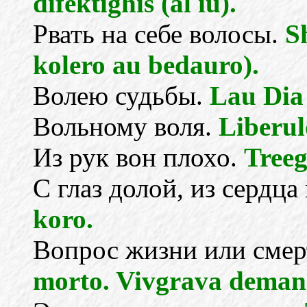
difektighis (al iu).
Рвать на себе волосы.
Sh
kolero au bedauro).
Волею судьбы.
Lau Dia
Вольному воля.
Liberulo
Из рук вон плохо.
Treeg
С глаз долой, из сердца
koro.
Вопрос жизни или смер
morto. Vivgrava deman