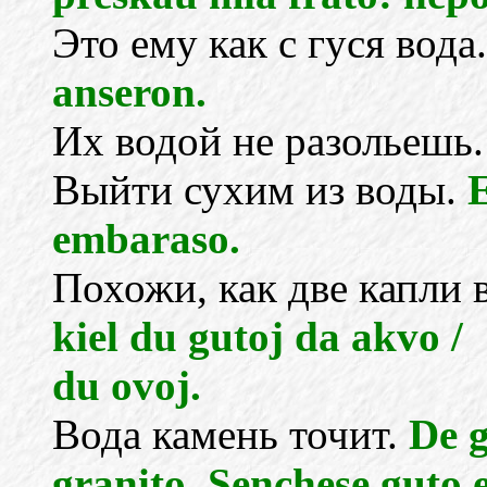
Это ему как с гуся вода
anseron.
Их водой не разольешь
Выйти сухим из воды.
E
embaraso.
Похожи, как две капли 
kiel du gutoj da akvo /
du ovoj.
Вода камень точит.
De g
granito. Senchese guto 