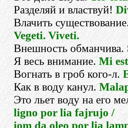
Разделяй и властвуй!
Di
Влачить существование
Vegeti. Viveti.
Внешность обманчива.
Я весь внимание.
Mi est
Вогнать в гроб кого-л.
E
Как в воду канул.
Malap
Это льет воду на его м
ligno por lia fajrujo /
iom da oleo por lia lamp