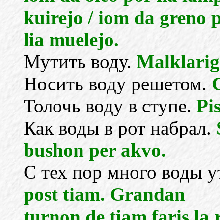
kuirejo / iom da greno 
lia muelejo.
Мутить воду.
Malklarig
Носить воду решетом.
Толочь воду в ступе.
Pis
Как воды в рот набрал.
bushon per akvo.
С тех пор много воды у
post tiam. Grandan
turnon de tiam faris la