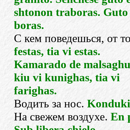
shtonon traboras. Guto
boras.
С кем поведешься, от т
festas, tia vi estas.
Kamarado de malsaghul
kiu vi kunighas, tia vi
farighas.
Водить за нос.
Konduki 
На свежем воздухе.
En p
Sub libera chielo.