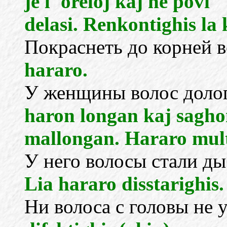
je l' oreloj kaj ne povi
delasi. Renkontighis la
Покраснеть до корней 
hararo.
У женщины волос долог
haron longan kaj sagh
mallongan. Hararo mult
У него волосы стали д
Lia hararo disstarighis.
Ни волоса с головы не 