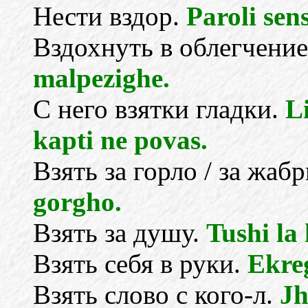
Нести вздор.
Paroli sen
Вздохнуть в облегчени
malpezighe.
С него взятки гладки.
L
kapti ne povas.
Взять за горло / за жаб
gorgho.
Взять за душу.
Tushi la
Взять себя в руки.
Ekreg
Взять слово с кого-л.
Jh