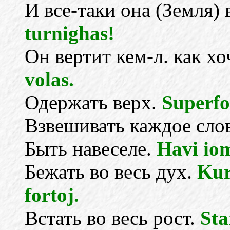
И все-таки она (Земля)
turnighas!
Он вертит кем-л. как хо
volas.
Одержать верх.
Superfor
Взвешивать каждое сло
Быть навеселе.
Havi iom
Бежать во весь дух.
Kur
fortoj.
Встать во весь рост.
Sta