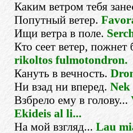
Каким ветром тебя зан
Попутный ветер.
Favora
Ищи ветра в поле.
Serch
Кто сеет ветер, пожнет
rikoltos fulmotondron.
Кануть в вечность.
Dron
Ни взад ни вперед.
Nek 
Взбрело ему в голову...
Ekideis al li...
На мой взгляд...
Lau mia