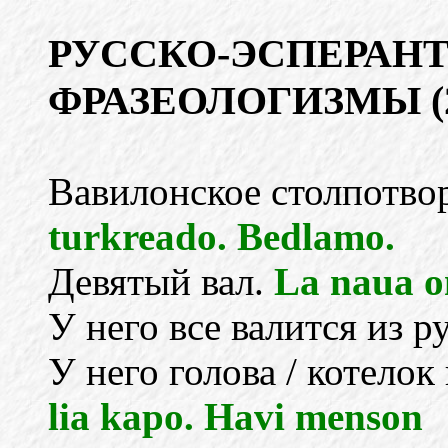
РУССКО-ЭСПЕРАН
ФРАЗЕОЛОГИЗМЫ (
Вавилонское столпотво
turkreado. Bedlamo.
Девятый вал.
La naua o
У него все валится из р
У него голова / котелок
lia kapo. Havi menson