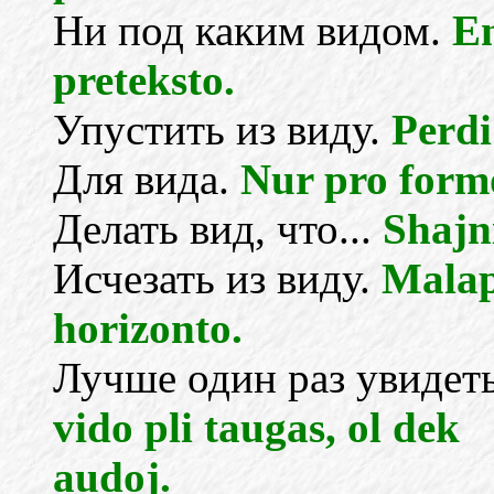
Ни под каким видом.
En
preteksto.
Упустить из виду.
Perdi 
Для вида.
Nur pro form
Делать вид, что...
Shajni
Исчезать из виду.
Malape
horizonto.
Лучше один раз увидеть
vido pli taugas, ol dek
audoj.