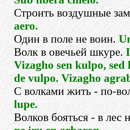
Строить воздушные за
aero.
Один в поле не воин.
Un
Волк в овечьей шкуре.
Vizagho sen kulpo, sed
de vulpo. Vizagho agrab
С волками жить - по-во
lupe.
Волков бояться - в лес 