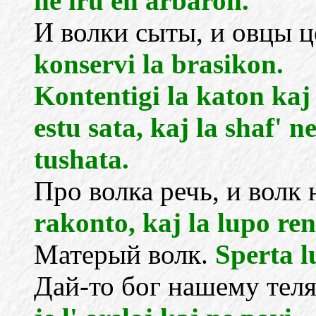
ne iru en arbaron.
И волки сыты, и овцы 
konservi la brasikon.
Kontentigi la katon kaj 
estu sata, kaj la shaf' n
tushata.
Про волка речь, и волк 
rakonto, kaj la lupo re
Матерый волк.
Sperta l
Дай-то бог нашему теля