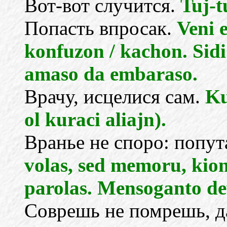
Вот-вот случится.
Tuj-t
Попасть впросак.
Veni 
konfuzon / kachon. Sidi
amaso da embaraso.
Врачу, исцелися сам.
Ku
ol kuraci aliajn).
Вранье не споро: попут
volas, sed memoru, kion
parolas. Mensoganto d
Соврешь не помрешь, да