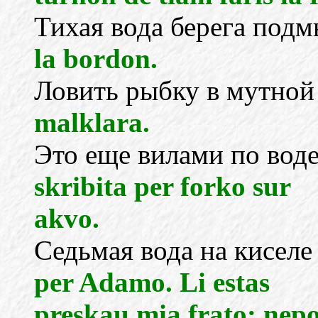
Тихая вода берега подм
la bordon.
Ловить рыбку в мутной
malklara.
Это еще вилами по вод
skribita per forko sur
akvo.
Седьмая вода на киселе
per Adamo. Li estas
preskau mia frato: nepo