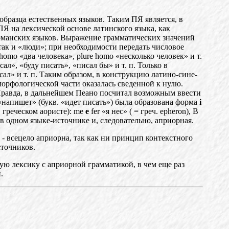
образца естественных языков. Таким ПЯ является, в
Я на лексической основе латинского языка, как
оманских языков. Выражение грамматических значений
так и «люди»; при необходимости передать числовое
omo «два человека», plure homo «несколько человек» и т.
л», «буду писать», «писал бы» и т. п. Только в
писал» и т. п. Таким образом, в конструкцию латино-сине-
морфологической части оказалась сведенной к нулю.
]. Правда, в дальнейшем Пеано посчитал возможным ввести
 «напишет» (букв
.
«идет писать») была образована форма
i
в греческом аористе): me
e
fer «я нес» ( = греч. epheron), В
в одном языке-источнике и, следовательно, априорная.
- всецело априорна, так как ни принцип контекстного
ст
оч
ников.
ую лексику с априорной грамматикой, в чем еще раз
.