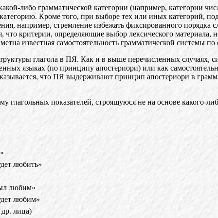
какой-либо грамматической категории (например, категори
и
числ
категорию. Кроме т
о
го, при выборе тех или иных категорий, 
жения, например, стремление избежать фиксированного порядка 
я, что критерии, определяющи
е
выбор лексического материала, н
аметна известная самостоятельность грамматической системы по
труктуры глагола в ПЯ. Как и в выше перечисленных случаях, с
венных языках (по принципу апостериори) или как самостоятель
казывается, чт
о
ПЯ выдерживают принцип апостериори в граммат
му глагольных показателей, строящуюся не на основе какого-либ
»
удет
любить»
ыл
любим»
удет
любим»
 др.
лица)