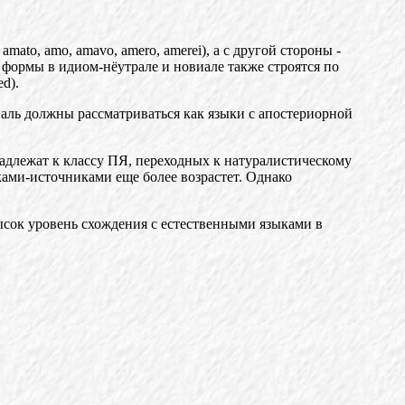
 a
m
ato, amo, a
m
avo, amero, a
m
erei), а с другой
сторо
ны -
 формы в идиом-нёутрале и новиале так
же
строятся по
ed).
аль должны рассматриваться как языки с апостерио
р
ной
адлежат к классу ПЯ, переходных к натуралистическому
ками-источниками еще более возрастет. Однако
сок уровень схождения с естественными языками в