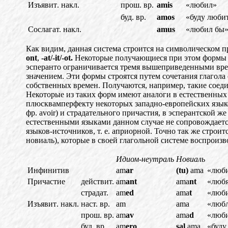
Изъявит
.
накл.
прош. вр.
amis
«любил»
буд. вр.
amos
«буду люби
Сослагат. накл.
amus
«любил бы
Как видим, данная система строится на символическом 
ont
,
-at/-it/-ot.
Некоторые получающиеся при этом формы
эсперанто ограничивается тремя вышеприведенными вре
значением. Эти формы строятся путем сочетания глагола 
собственных времен. Получаются, например, такие соед
Некоторые из таких форм имеют аналоги в естественных я
плюсквамперфекту некоторых западно-европейских языков, 
фр. avoir) и страдател
ь
ного причастия, в эсперантской же
естественными языками данном случае не сопровождаетс
языков-источников, т. е. априорной
.
Точно так же строитс
новиаль), которые в своей глагольн
ой
системе воспроизво
Идиом-неутраль
Новиаль
Инфинитив
am
ar
(tu)
ama
«люб
Причастие
действит.
am
ant
ama
nt
«люб
страдат.
am
ed
ama
t
«люб
Изъявит
.
накл.
наст. вр.
am
ama
«люб
прош. вр.
am
av
ama
d
«люб
буд. вр.
am
ero
sal
ama
«буду