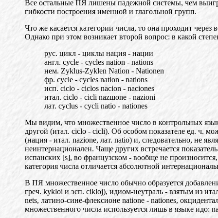
Все остальные ПЯ лишены падежной системы, чем выигры
гибкости построения именной и глагольной групп.
Что же касается категории числа, то она проходит чере
Однако при этом возникает второй вопрос: в какой сте
рус. цикл - циклы нация - нации
англ. cycle - cycles nation - nations
нем. Zyklus-Zyklen Nation - Nationen
фр. cycle - cycles nation - nations
исп. ciclo - ciclos nacion - naciones
и
тал. ciclo
- cicli naz
ш
one - nazioni
лат. cyclus - cycli natio - nationes
Мы видим, что множественное число в контрольных яз
ы
другой (итал. ciclo - ci
с
li). Об особом показателе ед.
ч.
мож
(нация -
итал.
nazione
, лат. natio) и, следовательно, н
е
явля
неинтернаци
о
нален. Чаще других встречается показател
испанских [s]
,
во французском - вообще не произносится, р
категория числ
а
отличается абсолютной интернациональн
В ПЯ множественное число обычно образуется добавлени
греч. kykloi и эсп. cikloj), идиом-неутраль - взятым из ита
nets, латин
о-
сине-флексионе natione
- nationes, окцидента
мн
о
жественного числа используется лишь в языке идо: na