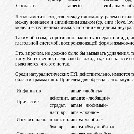
Сослагат
.
am
erio
vud
ama
«люб
Легко заметить сходство между идиом-неутралем и итал
ь
между новиалем и английским языком (ср. англ.: love, loving
модели естественных языков-источников (идио
м-
неутрал
Таким образом, в противоположность эсперанто и ид
о,
и
глагольной системой, воспроизводящей формы языков-и
Это, впрочем, не должно было бы вызывать удивления,
т
т
и
пу. Естественно, следовало бы ожидать, что в классе со
выясняет
ся,
что это не так.
Среди натуралистических ПЯ, действительно, имеются т
обла
сти
грамматики. Приведем для образца глагольную с
Инфинитив
am
ar
«любить»
действит.
ama
nte
«любящий»
Причастие
страдат.
ama
te
«любимый»
наст. вр.
ama
«люблю»
Изъявит. накл.
прош. вр.
ama
va
«любил»
буд. вр.
ama
ra
«буду
любить»
Сослагат. накл.
ama
rea
«любил бы»