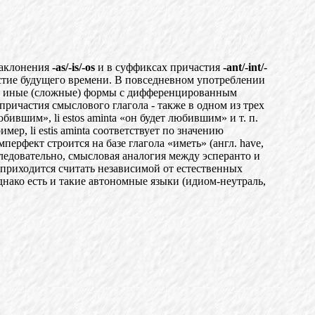
наклонения
-as/-is/-os
и в суффиксах причастия
-ant/-int/-
стие будущего времени. В повседневном употреблении
 и иные (сложные) формы с дифференцированным
причастия смыслового глагола - также в одном из трех
 любившим»,
li
estos aminta «он будет любившим» и т. п.
р, li estis aminta соответствует по значению
амперфект строится
на базе глагола «иметь» (англ. have,
ледовательно, смысловая аналогия между эсперанто и
приходится считать нез
а
висимой от естественных
нако есть и такие автономные яз
ы
ки (идиом-неутраль,