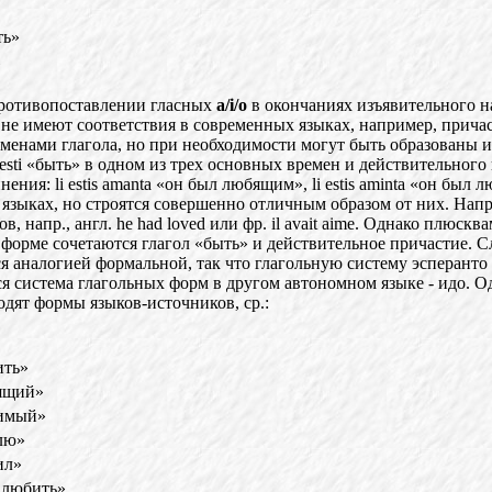
ть»
»
противопоставлении гласных
a/i/o
в окончаниях изъявительного 
 не имеют
соответствия в современных языках, например, прича
менами глагола, но при необходимости могут быть образованы
esti «быть» в одном из трех основных времен и действительного 
инения
:
li estis amanta «он был любящим»,
li
estis aminta «он был
зыках, но строятся совершенно отличным образом от них. Наприме
напр., англ. he had loved или фр. il avait aime. Однако плюскв
 форме сочетаются глаго
л
«быть» и действительное причастие. С
я аналогией формальной, та
к
что глагольную систему эсперанто 
я система глагольных форм в друго
м
автономном языке - идо. Од
дят формы языков-источников, ср.:
ить»
ящий»
имый»
лю»
ил»
любить»