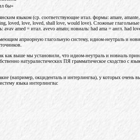
ил бы»
янским языком (ср. соответствующие итал. формы: amar
e,
amante,
, loved, love, loved, shall love, would love). Сло
ж
ные глагольные
ь: avav amed = итал. avevo amato; новиаль: had ama
=
англ. had lov
меющим априорную глагольную систему, идиом-неутраль
и
нови
сточников.
ак
как выше мы установили, что идиом-неутраль и новиаль пр
и
н
бс
т
венно натуралистических ПЯ грамматическое сходство с яз
ы
а
кие (например, окциденталь и интерлингва), у которых оче
нь
вы
истему яз
ы
ка интерлингва: