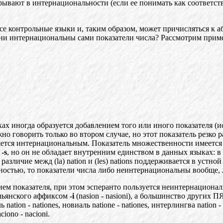
вают в интернациональности (если ее понимать как соответст
з все контрольные языки и, таким образом, может причисляться 
пени интернациональны сами показатели числа? Рассмотрим прим
ках иногда образуется добавлением того или иного показат
е
ля (и
но говорить только во втором случае, но этот показател
ь
резко р
ется интернациональным. Показатель множественност
и
имеется 
ь
-s
, но он не обладает внутренним единством в данных языках: в
азличие межд (la) nation и (les) nations поддерживается в устной
остью, то показатели числа либо неинт
е
рнациональны вообще, 
ем показателя, при этом эсперанто пользуется неинтернаци
о
на
л
ь
янского аффиксом
-i
(nasion - nasioni), а большинство др
у
гих ПЯ
л
ь
nation - nationes, новиаль natione
-
nationes, интерлингв
а
nation 
ciono -
nacioni.