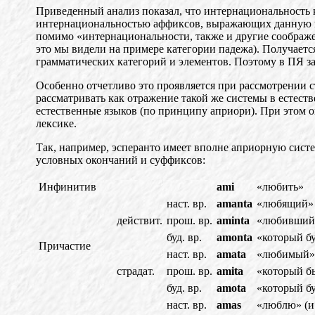
Приведенный анализ показал, что интернациональност
ь
интернациональностью аффиксов, выражающих данную 
помимо «интернациональ
н
ости, также и другие сообра
это мы видели на примере категории падежа). Получаетс
грамматических категорий и элементов. Поэтому в ПЯ з
Особенно отчетливо это проявляется при рассмотрени
и
с
рассматривать как отражение такой же системы в естест
естественные я
з
ыков (по принципу априори). При этом о
лексике.
Так, например, эсперанто имеет вполне априорную систе
условных окончаний и суффиксов:
Инфинитив
ami
«любить»
наст. вр.
amanta
«любящий»
действит.
прош. вр.
aminta
«любивший
буд. вр.
amonta
«который б
Причастие
наст. вр.
amata
«любимый»
страдат.
прош. вр.
amita
«который б
буд. вр.
amota
«который б
наст. вр.
amas
«люблю» (и