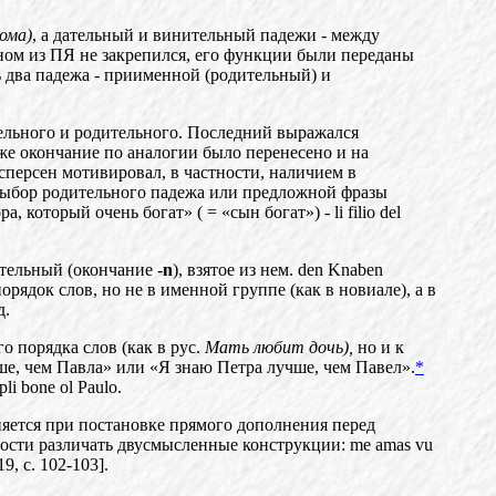
ома)
, а дательный и винительный падежи - между
ном и
з
ПЯ не закрепился, его функции были переданы
ь два падежа
-
приименной (родительный) и
ельного и родительного. Последний выражался
ж
е
окончание по аналогии было перенесено и на
Есперсен мотивировал, в частности, наличием в
. Выбор родительного падежа или предложной фразы
ора, который очень богат» ( = «с
ын
богат») -
li filio del
ительный (окончание -
n
), взятое из нем. den Knaben
орядок слов, но не в именной группе (как в новиале), а в
д.
 порядка слов (как в рус.
Мать любит дочь),
но и к
чше, чем Павла» или «Я знаю Петра лучше, чем Павел».
*
pli bone ol Paulo.
яется при постановке прямого дополнения перед
мости различать двусмысленные конструкции: me amas vu
19, с. 102-103].