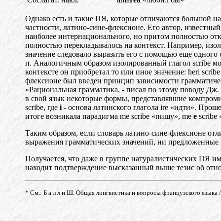
Однако есть и такие ПЯ, которые отличаются большой нат
частности, латино-сине-флексионе. Его автор, известны
наиболее интернационального, но притом полностью от
полностью перекладывалось на контекст. Например, изол
значение следовало выразить его
с помощью еще одного с
п. Аналогичным образом изолированный глагол scribe мог
контексте он приобретал то или иное значение: heri scribe
флексионе был введен принцип зависимости грамматическ
«Рациональная грамматика,
- писал по этому поводу Дж.
в свой язык некоторые формы, представлявшие компромис
scribe, где
i
- основа латинского глагола ire «идти». Про
итоге возникала парадигма me scribe «пишу»,
me
е
scribe
Таким образом, если словарь латино-сине-флексионе отл
выражения грамматических значений, ни предложенные
Получается, что даже в группе натуралистических
ПЯ
им
на
ходит подтв
е
ржден
и
е высказанный выше тезис об отн
* См.:
Б а л л и
Ш. Общая лингвистика и вопросы французского языка / Пе