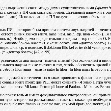
я
для выражения связи между двумя существительными
(крыш
а
д
тих падежей
в
ПЯ оказалась различной. Дательный падеж ни в од
гва: al patre). Использование в ПЯ получили в разном объеме лиш
ых ПЯ, в котором была принята система двух падежей - именит
естественных языков (англ. mine, нем. mein, фр.
mon
«мой»). То 
(род. п.). Необходимость родительного падежа автор новиаля О. 
а, который очень богат
(т. е «сын богат» или «доктор богат»)
к слов, ср. в новиале: li doktoron filio kel es tre richi «сын докт
= «доктор богат») [47, с. 99].
 различаются два падежа - именительный (без окончания) и вин
ительного падежа также состоит в том, чтобы обеспечить прямой п
patro la filon amas - amas la patro la filon - la filon amas la patro и т. 
го падежей в естественных языках приводит к фиксации твердого
 connais Pierre mieux que Paul может означать «Я знаю Петра лу
ешиваются: Mi konas Petron pli bone ol Paulon. - Mi konas Petron
 но показатель
-n
имеет факультативное употребление: он примен
ероятную историю ты рассказываешь нам»), а также при необходи
s vu quale mea fratulo «я люблю вас, как мой брат (вас любит)»
[1