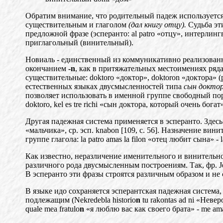
Обратим внимание, что родительный падеж использует
с
существительным и глаголом
(дал книгу отцу).
Судьба э
предложно
й
фразе (эсперанто: al patro «отцу», интерлин
приглагольный (винительный).
Новиаль - единственный из коммуникативно реализованн
окончанием
-n
, как в притяжательных местоимениях ряда 
существительные: doktoro «доктор», doktoron «доктора» 
естественных языка
х
двусмысленностей типа
сын доктор
позволяет использовать в именно
й
группе свободный порядо
doktoro, kel es tre rich
i
«сын доктора, который очень богат» (
Другая падежная система применяется в эсперанто. Здесь
«мальчика», ср. эсп. knabon [109, с. 56]. Назначение вин
группе глагола: la patro a
m
as la filon «отец любит сына» - la 
Как известно, неразличение именительного и винительно
различного рода двусмысленным построениям. Так, фр. Je
В эсперанто эти фразы строятся различным образом и не см
В яз
ыке идо сохраняется эсперантская падежная система,
подлежащим (Nekredebla historio
n
tu rakontas ad ni «Нев
quale
m
еа fratulo
n
«я люблю вас как своего брата» - me ama