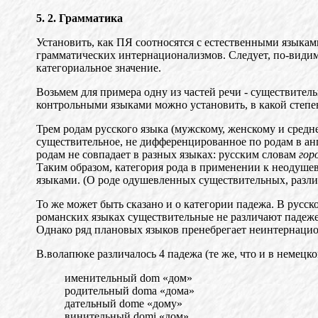
5.
2. Грамматика
Установить, как ПЯ соотносятся с естественными языка
грамматических интернационализмов. Следует, по-видимо
категориальное значение.
Возьмем для примера одну из частей речи - существител
контрольными языками можно установить, в какой степе
Трем родам русского языка (мужскому, женскому и средне
существительное, не дифференцированное по родам в ан
рода
м
не совпадает в разных языках: русским словам
гор
Таким образом, категория рода в применении к неодуш
языками. (О роде одушевленных существительных, раз
То же может быть сказано и о категории падежа. В русск
романских
языках существительные не различают падеже
Однако ряд плановых языков пренебрегает неинтернацио
В.волапюке различалось 4 падежа (те же, что и в немецко
именительный do
m
«дом»
родительный doma «дома»
дательный
dome «дому»
винительный domi «дом»