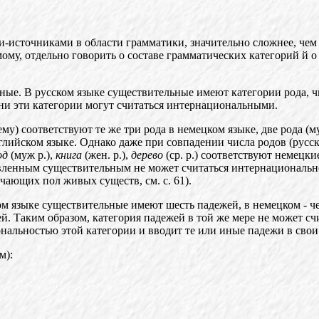
ми-источниками в
области грамматики, значительно сложнее, чем
му, отдельно говорить о составе грамматических категорий й о
ьные. В русском языке существительные имеют категории рода, ч
ни эти категории могут считаться интернациональными.
му) соответствуют те же три рода в немецком языке, две рода (
глийском языке. Однако даже при совпадении числа родов (русс
од
(муж р.),
книга
(жен. р.),
дерево
(ср. р.) соответствуют немецки
евленным существительным не может считаться интернациональн
личающи
х
пол живых существ, см. с. 61).
ом языке существительные имеют шесть падежей, в немецком - че
й. Таким образом, категория падежей в той же мере
не
может сч
нальностью этой категории и вводит те или иные падежи в свои
м):