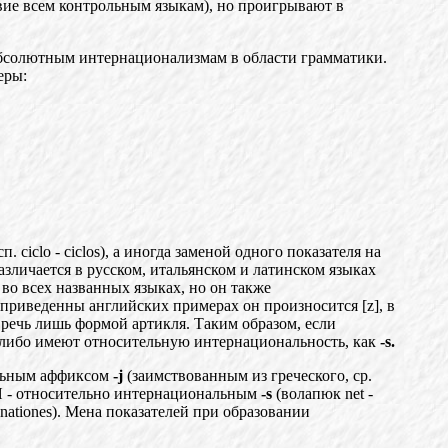
вие всем контрольным языкам), но проигрывают в
к абсолютным интернационализмам в области грамматики.
еры:
сп. ciclo - ciclos), а иногда заменой одного показател
я
на
азличается в русском, итальянском и латинском яз
ы
ках
во всех названных языках, но он также
 приведенны английских примерах он произносится [z], в
 реч
ь
лишь формой артикля. Таким образом, если
либо имеют отн
о
сительную интернациональность, как
-s.
льным аффиксом
-j
(заимствованным из греческого,
ср.
 - относительно интернациональным
-s
(волапюк net -
- nationes). Мена показателей при образовании