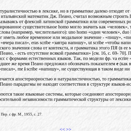
уралистичностью в лексике, но в грамматике далеко отходят от 
й итальянский математик Дж. Пеано, считал возможным строить П
казываясь от флексий латинской грамматики или современных р
ированное существительное homo могло значить как «человек», 
лова (например, числительного): uno homo «один человек», duo h
 иметь любое временное или модальное значение - «пишу», «писа
 «вчера писал», eras scribe «завтра напишу», ut scribe «чтобы на
ого значения слова от контекста, и грамматика этого ПЯ (в ее 
 Пеано,
- есть отсутствие всякой грамматики» [см. 16, с. 69- 70
с с формами естественных языков. Так, по модели фр. va ecrire
шедшее же время Пеано предложил обозначать показателем
е
(как 
 «писал»,
me
i
scribe «напишу», не существующая в таком виде ни 
ичается апостериорностью и натуралистичностью, то грамматика 
 Пеано
парадигмы не находят соответствия в структуре языков-и
еются такие языковые системы, которые соединяют апос
те
риорн
осите
ль
ной независимости грамматической структуры от лексики
р. с фр. М., 1955, с. 27.
<<
>>