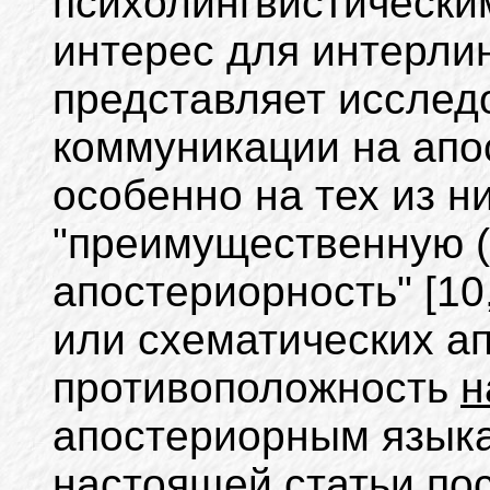
психолингвистически
интерес для интерлин
представляет исслед
коммуникации на ап
особенно на тех из н
"преимущественную 
апостериорность" [10,
или схематических а
противоположность
н
апостериорным язык
настоящей статьи по