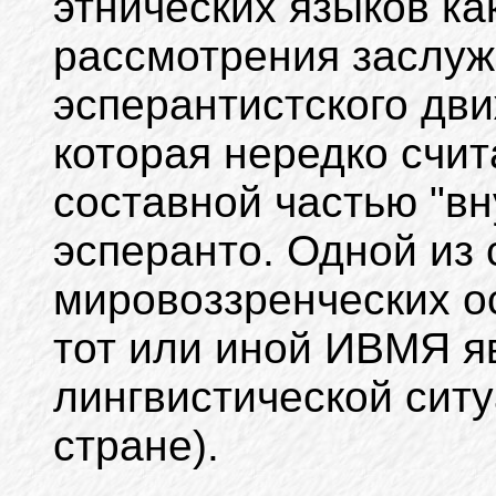
этнических языков ка
рассмотрения заслуж
эсперантистского дви
которая нередко счи
составной частью "в
эсперанто. Одной из
мировоззренческих о
тот или иной ИВМЯ яв
лингвистической ситу
стране).