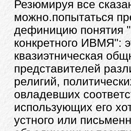
Резюмируя все сказанн
можно.попытаться п
дефиницию понятия "
конкретного ИВМЯ": 
квазиэтническая общ
представителей разл
религий, политических
овладевших соответ
использующих его хо
устного или письмен