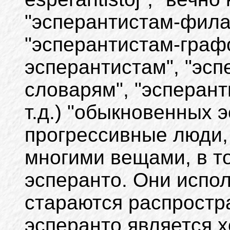
"эсперантистам-фила
"эсперантистам-граф
эсперантистам", "эс
словарям", "эсперан
т.д.) "обыкновенных э
прогрессивные люди,
многими вещами, в т
эсперанто. Они испол
стараются распростра
эсперанто является 