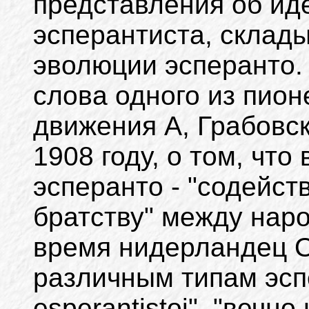
представления об ид
эсперантиста, склад
эволюции эсперанто.
слова одного из пион
движения А, Грабовск
1908 году, о том, чт
эсперанто - "содейст
братству" между наро
время нидерландец О
различным типам эсп
esperantistoj", "вечн