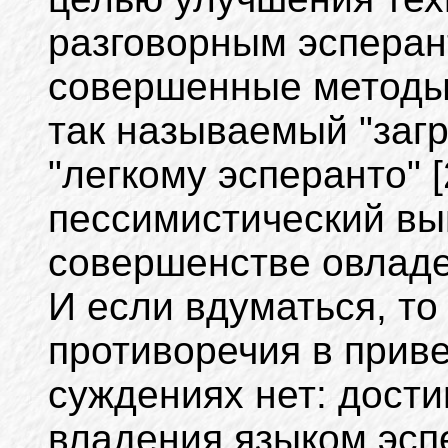
разговорным эсперан
совершенные методы 
так называемый "заг
"легкому эсперанто" [
пессимистический вы
совершенстве овладет
И если вдуматься, то
противоречия в прив
суждениях нет: дости
владения языком эсп