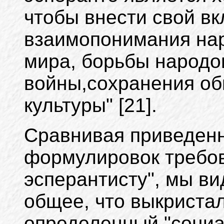
чтобы внести свой вк
взаимопонимания нар
мира, борьбы народо
войны,сохранения о
культуры" [21].
Сравнивая приведен
формулировок требов
эсперантисту", мы вид
общее, что выкриста
определенный "социа