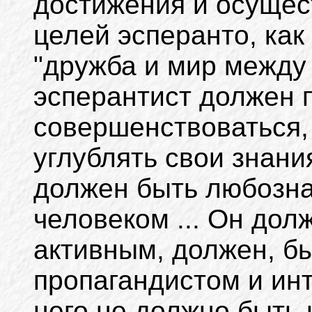
достижения и осущес
целей эсперанто, как
"дружба и мир между
эсперантист должен 
совершенствоваться,
углублять свои знания
должен быть любозн
человеком ... Он до
активным, должен, б
пропагандистом и инт
него не должно быть