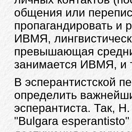
общения или переписк
пропагандировать и 
ИВМЯ, лингвистическ
превышающая средний
занимается ИВМЯ, и т
В эсперантистской п
определить важнейши
эсперантиста. Так, Н
"Bulgara esperantisto"