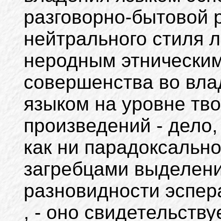
разговорно-бытовой р
нейтрального стиля 
неродным этническим
совершенства во вл
языком на уровне тв
произведений - дело,
как ни парадоксальн
загребцами выделени
разновидности эспера
, - оно свидетельств