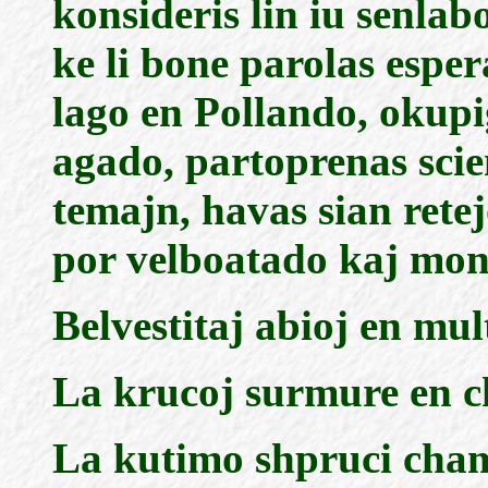
konsideris lin iu senlab
ke li bone parolas esper
lago en Pollando, okupi
agado, partoprenas scie
temajn, havas sian rete
por velboatado kaj mo
Belvestitaj abioj en mul
La krucoj surmure en c
La kutimo shpruci cham