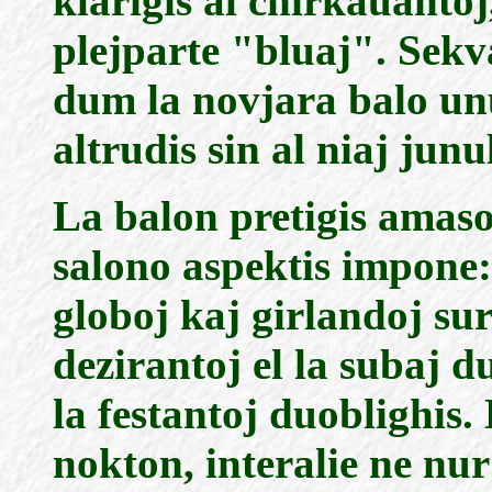
klarigis al chirkauantoj
plejparte "bluaj". Sekv
dum la novjara balo unu
altrudis sin al niaj junul
La balon pretigis amaso 
salono aspektis impone:
globoj kaj girlandoj sur
dezirantoj el la subaj d
la festantoj duoblighis.
nokton, interalie ne nur