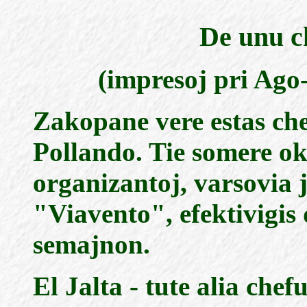
De unu ch
(impresoj pri Ag
Zakopane vere estas che
Pollando. Tie somere ok
organizantoj, varsovia
"Viavento", efektivigis
semajnon.
El Jalta - tute alia che