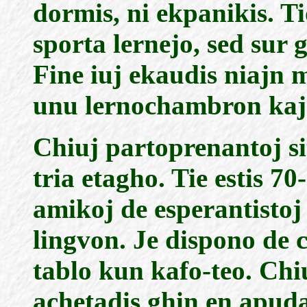
dormis, ni ekpanikis. Ti
sporta lernejo, sed sur g
Fine iuj ekaudis niajn 
unu lernochambron kaj 
Chiuj partoprenantoj si
tria etagho. Tie estis 7
amikoj de esperantistoj 
lingvon. Je dispono de 
tablo kun kafo-teo. Ch
achetadis ghin en apuda