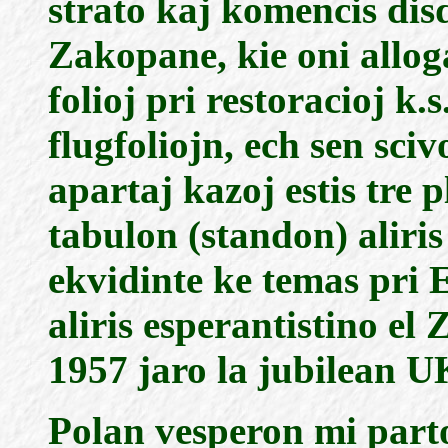
strato kaj komencis disd
Zakopane, kie oni allog
folioj pri restoracioj k.
flugfoliojn, ech sen sciv
apartaj kazoj estis tre 
tabulon (standon) aliris
ekvidinte ke temas pri E
aliris esperantistino el
1957 jaro la jubilean U
Polan vesperon mi parto