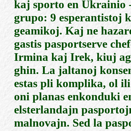
kaj sporto en Ukrainio 
grupo: 9 esperantistoj 
geamikoj. Kaj ne hazard
gastis pasportserve che
Irmina kaj Irek, kiuj ag
ghin. La jaltanoj konsent
estas pli komplika, ol il
oni planas enkonduki e
elsterlandajn pasportojn 
malnovajn. Sed la paspo