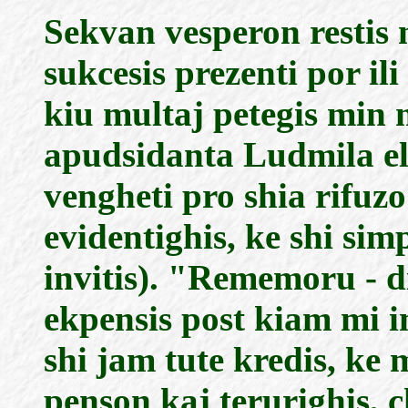
Sekvan vesperon restis 
sukcesis prezenti por ili
kiu multaj petegis min 
apudsidanta Ludmila el 
vengheti pro shia rifuz
evidentighis, ke shi sim
invitis). "Rememoru - di
ekpensis post kiam mi i
shi jam tute kredis, ke 
penson kaj terurighis, 