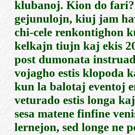
klubanoj. Kion do fari? 
gejunulojn, kiuj jam ha
chi-cele renkontighon k
kelkajn tiujn kaj ekis 
post dumonata instruado
vojagho estis klopoda k
kun la balotaj eventoj 
veturado estis longa kaj
sesa matene finfine veni
lernejon, sed longe ne po