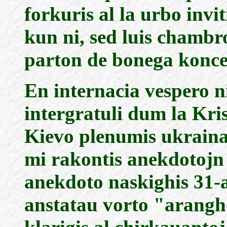
forkuris al la urbo invit
kun ni, sed luis chambr
parton de bonega konce
En internacia vespero n
intergratuli dum la Kri
Kievo plenumis ukraina
mi rakontis anekdotojn
anekdoto naskighis 31-
anstatau vorto "arang