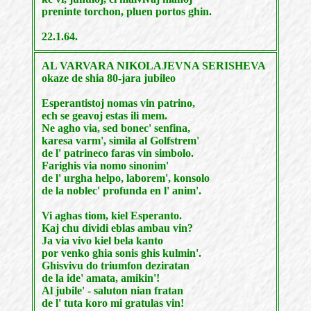
preninte torchon, pluen portos ghin.
22.1.64.
AL VARVARA NIKOLAJEVNA SERISHEVA
okaze de shia 80-jara jubileo
Esperantistoj nomas vin patrino,
ech se geavoj estas ili mem.
Ne agho via, sed bonec' senfina,
karesa varm', simila al Golfstrem'
de l' patrineco faras vin simbolo.
Farighis via nomo sinonim'
de l' urgha helpo, laborem', konsolo
de la noblec' profunda en l' anim'.
Vi aghas tiom, kiel Esperanto.
Kaj chu dividi eblas ambau vin?
Ja via vivo kiel bela kanto
por venko ghia sonis ghis kulmin'.
Ghisvivu do triumfon deziratan
de la ide' amata, amikin'!
Al jubile' - saluton nian fratan
de l' tuta koro mi gratulas vin!