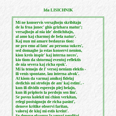
Ida LISICHNIK
Mi ne konservis versajhojn skribitajn
de la frua junec' ghis grizhara matur';
versajhojn al nia ide' dedichitajn,
al amo kaj charmoj de bela natur'.
Kaj nun mi amare bedauras tion:
ne pro emo al fam' au persona sukces',
sed domaghe ja estas konservi nenion,
kion kreis inspir' kaj interna neces',
kio tiom da shtormaj eventoj reflektis
de nia severa kaj richa epok'.
Mi la temojn de l' versoj neniam elektis -
ili venis spontane, lau interna alvok'.
Al kiom da varmaj amikoj fidelaj
dedichis mi strofojn de am' kaj estim', -
kun ili dividis esperojn plej helajn,
kun ili priploris la perdojn sen lim'.
Se povus kolekti mi chion verkitan,
relegi postsignojn de richa pasint',
denove kritike observi faritan,
valoroj de kiuj mi estis kreint'.
Se denove eksonus la versoj perditaj