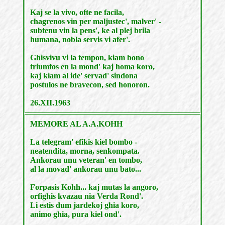
Kaj se la vivo, ofte ne facila,
chagrenos vin per maljustec', malver' -
subtenu vin la pens', ke al plej brila
humana, nobla servis vi afer'.
Ghisvivu vi la tempon, kiam bono
triumfos en la mond' kaj homa koro,
kaj kiam al ide' servad' sindona
postulos ne bravecon, sed honoron.
26.XII.1963
MEMORE AL A.A.KOHH
La telegram' efikis kiel bombo -
neatendita, morna, senkompata.
Ankorau unu veteran' en tombo,
al la movad' ankorau unu bato...
Forpasis Kohh... kaj mutas la angoro,
orfighis kvazau nia Verda Rond'.
Li estis dum jardekoj ghia koro,
animo ghia, pura kiel ond'.