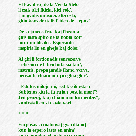
El kavaliroj de la Verda Stelo
li estis plej fidela, kiel rok'.
Lin gvidis unusola, alta celo,
ghin konsideris li: l' ideo de l' epok'.
De la juneco frua kaj floranta
ghis lasta spiro de la nobla kor'
nur unu idealo - Esperanto
inspiris lin en ghojo kaj dolor'.
Al ghi li fordonadis senrezerve
richecon de l' brulanta sia kor',
instruis, propagandis flame, verve,
pensante chiam nur pri ghia glor'.
"Edukis milojn mi, sed kie ili estas?
Subtenos kiu la fajrujon post la mort'?
Jen pensoj, kiuj chiam min turmentas",
konfesis li en sia lasta vort'.
* * *
Forpasas la malnovaj gvardianoj
kun la espero lasta en anim',
ke vi, junuloj, el malvivaj manoj