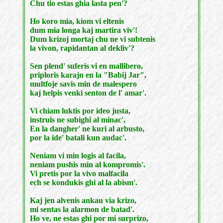
Chu tio estas ghia lasta pen'?
Ho koro mia, kiom vi eltenis
dum mia longa kaj martira viv'!
Dum krizoj mortaj chu ne vi subtenis
la vivon, rapidantan al dekliv'?
Sen plend' suferis vi en mallibero,
priploris karajn en la "Babij Jar",
multfoje savis min de malespero
kaj helpis venki senton de l' amar'.
Vi chiam luktis por ideo justa,
instruis ne subighi al minac',
En la dangher' ne kuri al arbusto,
por la ide' batali kun audac'.
Neniam vi min logis al facila,
neniam pushis min al kompromis'.
Vi pretis por la vivo malfacila
ech se kondukis ghi al la abism'.
Kaj jen alvenis ankau via krizo,
mi sentas la alarmon de batad'.
Ho ve, ne estas ghi por mi surprizo,