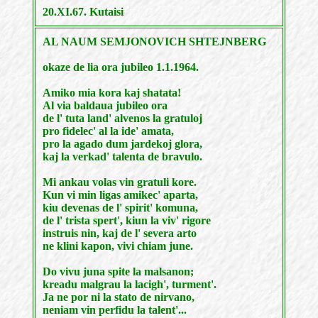
20.XI.67. Kutaisi
AL NAUM SEMJONOVICH SHTEJNBERG
okaze de lia ora jubileo 1.1.1964.
Amiko mia kora kaj shatata!
Al via baldaua jubileo ora
de l' tuta land' alvenos la gratuloj
pro fidelec' al la ide' amata,
pro la agado dum jardekoj glora,
kaj la verkad' talenta de bravulo.
Mi ankau volas vin gratuli kore.
Kun vi min ligas amikec' aparta,
kiu devenas de l' spirit' komuna,
de l' trista spert', kiun la viv' rigore
instruis nin, kaj de l' severa arto
ne klini kapon, vivi chiam june.
Do vivu juna spite la malsanon;
kreadu malgrau la lacigh', turment'.
Ja ne por ni la stato de nirvano,
neniam vin perfidu la talent'...