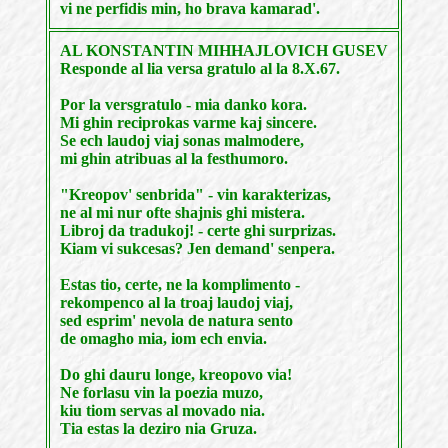
vi ne perfidis min, ho brava kamarad'.
AL KONSTANTIN MIHHAJLOVICH GUSEV
Responde al lia versa gratulo al la 8.X.67.
Por la versgratulo - mia danko kora.
Mi ghin reciprokas varme kaj sincere.
Se ech laudoj viaj sonas malmodere,
mi ghin atribuas al la festhumoro.
"Kreopov' senbrida" - vin karakterizas,
ne al mi nur ofte shajnis ghi mistera.
Libroj da tradukoj! - certe ghi surprizas.
Kiam vi sukcesas? Jen demand' senpera.
Estas tio, certe, ne la komplimento -
rekompenco al la troaj laudoj viaj,
sed esprim' nevola de natura sento
de omagho mia, iom ech envia.
Do ghi dauru longe, kreopovo via!
Ne forlasu vin la poezia muzo,
kiu tiom servas al movado nia.
Tia estas la deziro nia Gruza.