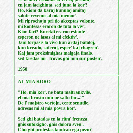
en jam lacighinta, sed juna la kor'!
Ho, kiom da karaj kunuloj amitaj
salute revenus al mia memor'.
Mi riprochojn pri tio akceptas volonte,
mi konfesas eraron de tuta la viv'.
Kion fari? Korekti eraron estonte
esperon ne lasas al mi efektiv'.
Jam forpasis la vivo kun ardaj bataloj,
kun kreado, suferoj, esper' kaj chagren'.
Kaj jam proksimighas malgaja finalo,
sed kredas mi - trovos ghi min sur posten'.
1958
AL MIA KORO
"Ho, mia kor', ne batu maltrankvile,
el mia brusto nun ne saltu for...!"
De l' majstro vortojn, certe senutile,
adresas mi al mia povra kor'.
Sed ghi batadas en la ritm' freneza,
ghis sufokigho, ghis dolora sven'.
Chu ghi protestas kontrau ega pezo?