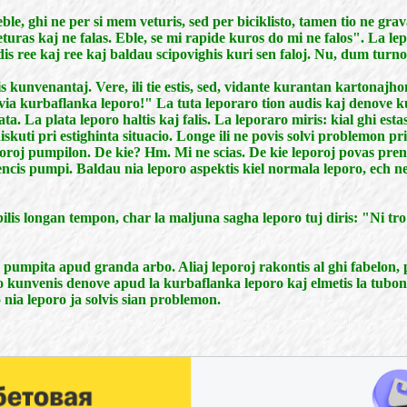
e, ghi ne per si mem veturis, sed per biciklisto, tamen tio ne gravas
uras kaj ne falas. Eble, se mi rapide kuros do mi ne falos". La lepo
s ree kaj ree kaj baldau scipovighis kuri sen faloj. Nu, dum turnoj 
stis kunvenantaj. Vere, ili tie estis, sed, vidante kurantan kartonajh
via kurbaflanka leporo!" La tuta leporaro tion audis kaj denove kunve
. La plata leporo haltis kaj falis. La leporaro miris: kial ghi esta
iskuti pri estighinta situacio. Longe ili ne povis solvi problemon p
oroj pumpilon. De kie? Hm. Mi ne scias. De kie leporoj povas preni
cis pumpi. Baldau nia leporo aspektis kiel normala leporo, ech ne 
lis longan tempon, char la maljuna sagha leporo tuj diris: "Ni tro r
s pumpita apud granda arbo. Aliaj leporoj rakontis al ghi fabelon,
o kunvenis denove apud la kurbaflanka leporo kaj elmetis la tubon el
 nia leporo ja solvis sian problemon.