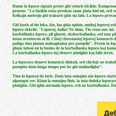
Dume la leporo ripozis preter ghi veturis biciklo. Komprenebl
penson: "La biciklo estas preskau same plata kiel mi, sed vet
Kelkajn metrojn ghi trakuris ghis sia falo. La leporo provadi
Ghi kuris al tiu loko, kie, lau ghia opinio, multaj leporoj e
leporo ekkriis: "Leporoj, haltu! Ne timu. Tiu estas nur mi, 
kurboflanka leporo, pli ghuste, ekskurbaflanka, sed nun plata
tutan aventuron al ili. Chiuj cheestantaj leporoj komencis d
pufigu tiun platan malsaghulon per pumpilo". Prenis la lep
ghian tubon en la busho de la kurbaflanka leporo kaj komen
La kurbaflanka leporo tuj denove platighis kaj falis teren.
La leporaro denove komencis diskuti, sed chi-foje ne trababi
pumpita dum longa tempo por ke ghi malmolighu".
Tion la leporoj do faris. Dum tuta semajno nia leporo stari
alpumpis ree. Kiam la semajno finis, la tuta tiuloka leporar
platighis. Ghi ighis normala leporo, ech ne kurboflanka. Do