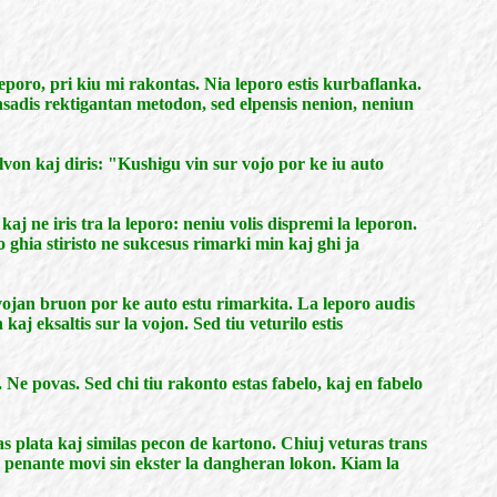
leporo, pri kiu mi rakontas. Nia leporo estis kurbaflanka.
lpensadis rektigantan metodon, sed elpensis nenion, neniun
olvon kaj diris: "Kushigu vin sur vojo por ke iu auto
kaj ne iris tra la leporo: neniu volis dispremi la leporon.
 ghia stiristo ne sukcesus rimarki min kaj ghi ja
survojan bruon por ke auto estu rimarkita. La leporo audis
 kaj eksaltis sur la vojon. Sed tiu veturilo estis
e. Ne povas. Sed chi tiu rakonto estas fabelo, kaj en fabelo
as plata kaj similas pecon de kartono. Chiuj veturas trans
li, penante movi sin ekster la dangheran lokon. Kiam la