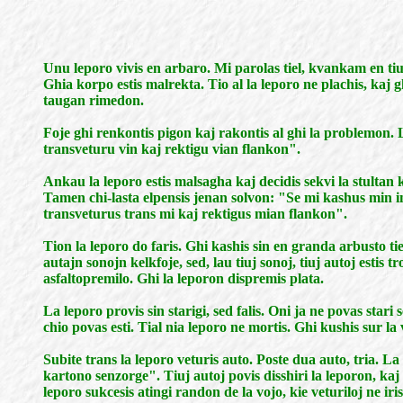
Unu leporo vivis en arbaro. Mi parolas tiel, kvankam en tiu 
Ghia korpo estis malrekta. Tio al la leporo ne plachis, kaj g
taugan rimedon.
Foje ghi renkontis pigon kaj rakontis al ghi la problemon. L
transveturu vin kaj rektigu vian flankon".
Ankau la leporo estis malsagha kaj decidis sekvi la stultan ko
Tamen chi-lasta elpensis jenan solvon: "Se mi kashus min in
transveturus trans mi kaj rektigus mian flankon".
Tion la leporo do faris. Ghi kashis sin en granda arbusto tie
autajn sonojn kelkfoje, sed, lau tiuj sonoj, tiuj autoj estis t
asfaltopremilo. Ghi la leporon dispremis plata.
La leporo provis sin starigi, sed falis. Oni ja ne povas stari
chio povas esti. Tial nia leporo ne mortis. Ghi kushis sur la
Subite trans la leporo veturis auto. Poste dua auto, tria. 
kartono senzorge". Tiuj autoj povis disshiri la leporon, kaj
leporo sukcesis atingi randon de la vojo, kie veturiloj ne ir