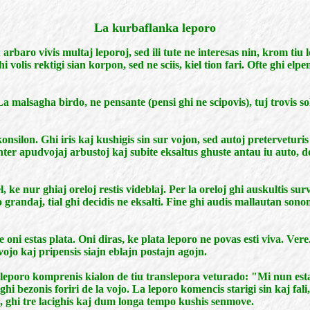
La kurbaflanka leporo
arbaro vivis multaj leporoj, sed ili tute ne interesas nin, krom tiu 
hi volis rektigi sian korpon, sed ne sciis, kiel tion fari. Ofte ghi e
a malsagha birdo, ne pensante (pensi ghi ne scipovis), tuj trovis s
nsilon. Ghi iris kaj kushigis sin sur vojon, sed autoj preterveturis 
ter apudvojaj arbustoj kaj subite eksaltus ghuste antau iu auto, do
l, ke nur ghiaj oreloj restis videblaj. Per la oreloj ghi auskultis 
ro grandaj, tial ghi decidis ne eksalti. Fine ghi audis mallautan sonon
 se oni estas plata. Oni diras, ke plata leporo ne povas esti viva. Ver
 vojo kaj pripensis siajn eblajn postajn agojn.
La leporo komprenis kialon de tiu translepora veturado: "Mi nun est
 ghi bezonis foriri de la vojo. La leporo komencis starigi sin kaj fa
is, ghi tre lacighis kaj dum longa tempo kushis senmove.