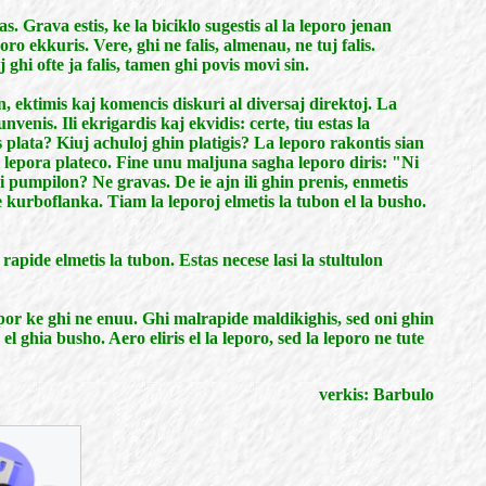
. Grava estis, ke la biciklo sugestis al la leporo jenan
ro ekkuris. Vere, ghi ne falis, almenau, ne tuj falis.
ghi ofte ja falis, tamen ghi povis movi sin.
on, ektimis kaj komencis diskuri al diversaj direktoj. La
nis. Ili ekrigardis kaj ekvidis: certe, tiu estas la
s plata? Kiuj achuloj ghin platigis? La leporo rakontis sian
ri lepora plateco. Fine unu maljuna sagha leporo diris: "Ni
 pumpilon? Ne gravas. De ie ajn ili ghin prenis, enmetis
kurboflanka. Tiam la leporoj elmetis la tubon el la busho.
apide elmetis la tubon. Estas necese lasi la stultulon
 por ke ghi ne enuu. Ghi malrapide maldikighis, sed oni ghin
 ghia busho. Aero eliris el la leporo, sed la leporo ne tute
verkis: Barbulo