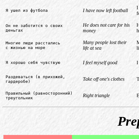
I
I have now left football
Я ушел из футбола
f
He does not care for his
H
Он не заботится о своих
деньгах
money
h
Many people lost their
M
Многие люди расстались
с жизнью на море
life at sea
l
I feel myself good
I
Я хорошо себя чувствую
Раздеваться (в прихожей,
Take off one's clothes
T
гардеробе)
Правильный (равносторонний)
Right triangle
E
треугольник
Pre