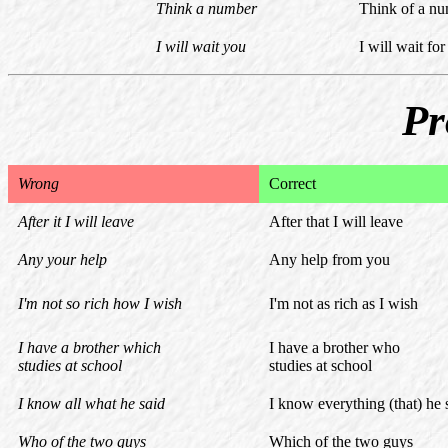
Think a number
Think of a n
I will wait you
I will wait fo
Pr
Wrong
Correct
After it I will leave
After that I will leave
Аny your help
Any help from you
I'm not so rich how I wish
I'm not as rich as I wish
I have a brother which
I have a brother who
studies at school
studies at school
I know all what he said
I know everything (that) he 
Who of the two guys
Which of the two guys