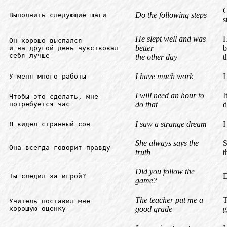
G
Do the following steps
Выполнить следующие шаги
s
He slept well and was
H
Он хорошо выспался
better
b
и на другой день чувствовал
себя лучше
the other day
t
I have much work
I
У меня много работы
I will need an hour to
I
Чтобы это сделать, мне
потребуется час
do that
d
I saw a strange dream
I
Я видел странный сон
She always says the
S
Она всегда говорит правду
truth
t
Did you follow the
D
Ты следил за игрой?
game?
The teacher put me a
T
Учитель поставил мне
хорошую оценку
good grade
g