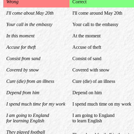
Wrong
Correct
I'll come about May 20th
I'll come around May 20th
Your call in the embassy
Your call to the embassy
In this moment
At the moment
Accuse for theft
Accuse of theft
Consist from sand
Consist of sand
Covered by snow
Covered with snow
Cure (die) from an illness
Cure (die) of an illness
Depend from him
Depend on him
I spend much time for my work
I spend much time on my work
I am going to England
I am going to England
for learning English
to learn English
They played football