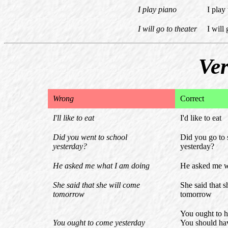
I play piano
I play
I will go to theater
I will 
Ver
Wrong
Correct
I'll like to eat
I'd like to eat
Did you went to school
Did you go to 
yesterday?
yesterday?
He asked me what I am doing
He asked me w
She said that she will come
She said that
tomorrow
tomorrow
You ought to 
You ought to come yesterday
You should ha