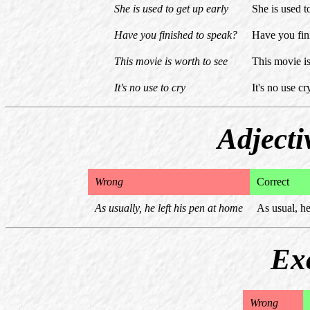
She is used to get up early
She is used t
Have you finished to speak?
Have you fin
This movie is worth to see
This movie i
It's no use to cry
It's no use cr
Adjecti
Wrong
Correct
As usually, he left his pen at home
As usual, he
Ex
Wrong