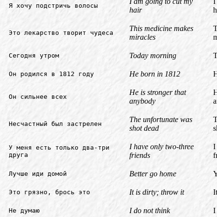
I am going to cut my
I
Я хочу подстричь волосы
hair
h
This medicine makes
T
Это лекарство творит чудеса
miracles
m
Today morning
T
Сегодня утром
He born in 1812
H
Он родился в 1812 году
He is stronger that
H
Он сильнее всех
anybody
a
The unfortunate was
T
Несчастный был застрелен
shot dead
s
I have only two-three
I
У меня есть только два-три
друга
friends
f
Better go home
Y
Лучше иди домой
It is dirty; throw it
I
Это грязно, брось это
I do not think
I
Не думаю