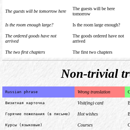
The guests will be here
The guests will be tomorrow here
tomorrow
Is the room enough large?
Is the room large enough?
The ordered goods have not
The goods ordered have not
arrived
arrived
The two first chapters
The first two chapters
Non-trivial t
Wrong translation
C
Russian phrase
Visit(ing) card
B
Визитная карточка
Hot wishes
B
Горячие пожелания (в письме)
Courses
C
Курсы (языковые)