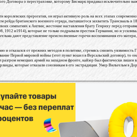
ого Договора о перестраховке, которому Бисмарк придавал исключительно важ
 королевских прерогатив, он играл активную роль на всех этапах современн
м рейда британского военного отряда, пытавшегося захватить Трансвааль в 189
 своих симпатиях к Англии; жестокие наставления брату Генриху перед отправк
, 1912 и1914), которые не только подрывали престиж Германии, но и усиливал
льгельма дают представление преисполненные горечи воспоминания его матери
цию и отказался от прежних методов в политике, стремясь снизить уязвимость
ывание Первой мировой войны (этот пункт вошел в Версальский договор), то 
л разгром немецких армий на западном фронте, кайзер был фактически лишен вл
рланды, которые отказали союзникам в его экстрадиции. Умер Вильгельм в Дор