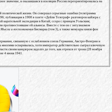
ное значение, и оказавшаяся в изоляции Россия переориентировалась на
ой политической жизни. Он совершал серьезные ошибки (телеграмма
6; публикация в 1908 в газете «Дейли Телеграф» разговоров кайзера с
ой карательной экспедиции в Китай; ссора с принцем Уэльским;
и противостоявшие ей альянсы. Вместе с тем он с энтузиазмом
,
Мысли и воспоминания
Бисмарка (том 3), а также мемуары князя фон
 Германии, связанную с ослаблением союза Германии, Австро-Венгрии и
она многими оспаривалась, хотя император действительно сыграл ключевую
асти своим канцлером задолго до того, как отрекся от трона (28 ноября
не 4 июня 1941.