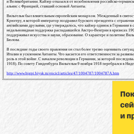
и Великобритании. Кайзер отказался от возобновления российско-германск
альянс с Францией, ставший основой Антанты.
Вильгельм был влиятельным европейским монархом. Убежденный в святости
Крюгеру, в которой император поздравил бурского президента с отражение
английскими друзьями, где утверждалось, что кайзер одинок в Германии в
недальновидная поддержка распадавшейся Австро-Венгрии в кризисах 1908
поддерживал искусства и науки, образование. О характере и политике Ви
Бюлова.
В последние годы своего правления он стал более трезво оценивать ситуа
Италии и усилением Антанты. Что касается его ответственности за развяз
роль в этой войне. С началом революции в Германии, за которой последова
1918). По совету Гинденбурга Вильгельм 9 ноября 1918 перебрался в Ниде
http://www.bigpi.biysk.ru/encicl/articles/47/1004787/1004787A.htm