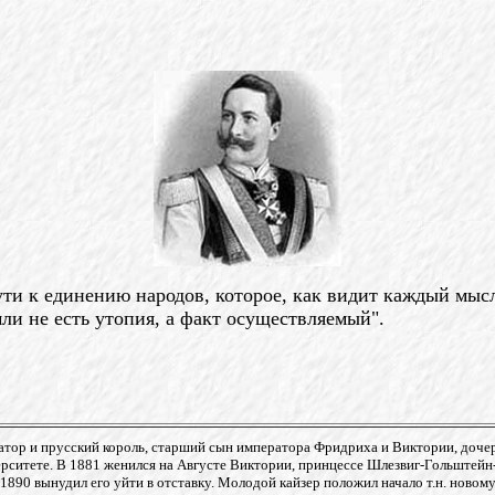
ти к единению народов, которое, как видит каждый мысл
ли не есть утопия, а факт осуществляемый".
атор и прусский король, старший сын императора Фридриха и Виктории, доч
ерситете. В 1881 женился на Августе Виктории, принцессе
Шлезвиг-Гольштейн-
 1890 вынудил его уйти в отставку. Молодой кайзер положил начало т.н. новому