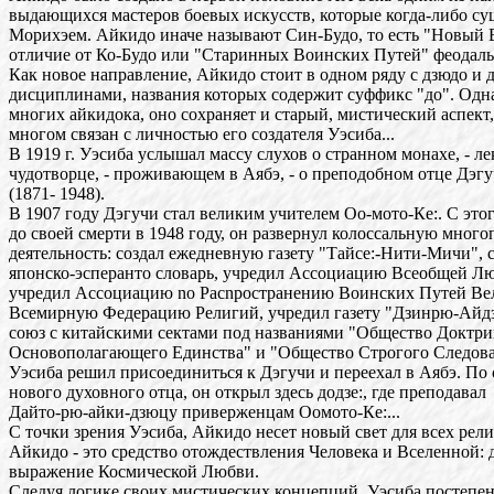
выдающихся мастеров боевых искусств, которые когда-либо су
Морихэем. Айкидо иначе называют Син-Будо, то есть "Новый 
отличие от Ко-Будо или "Старинных Воинских Путей" феодал
Как новое направление, Айкидо стоит в одном ряду с дзюдо и 
дисциплинами, названия которых содержит суффикс "до". Одн
многих айкидока, оно сохраняет и старый, мистический аспект
многом связан с личностью его создателя Уэсиба...
В 1919 г. Уэсиба услышал массу слухов о странном монахе, - ле
чудотворце, - проживающем в Аябэ, - о преподобном отце Дэг
(1871- 1948).
В 1907 году Дэгучи стал великим учителем Оо-мото-Кe:. С это
до своей смерти в 1948 году, он развернул колоссальную мног
деятельность: создал ежедневную газету "Тайсe:-Нити-Мичи", 
японско-эсперанто словарь, учредил Ассоциацию Всеобщей Лю
учредил Ассоциацию no Pacnpocтранению Воинских Путей Вел
Всемирную Федерацию Религий, учредил газету "Дзинрю-Айд
союз с китайскими сектами под названиями "Общество Доктр
Основополагающего Единства" и "Общество Строгого Следова
Уэсиба решил присоединиться к Дэгучи и переехал в Аябэ. По 
нового духовного отца, он открыл здесь додзe:, где преподавал
Дайто-рю-айки-дзюцу приверженцам Оомото-Кe:...
С точки зрения Уэсиба, Айкидо несет новый свет для всех рели
Айкидо - это средство отождествления Человека и Вселенной:
выражение Космической Любви.
Следуя логике своих мистических концепций, Уэсиба постепе