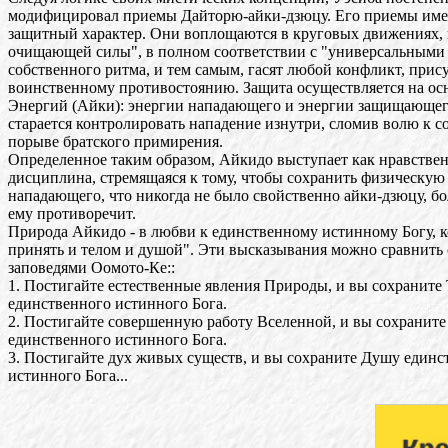
модифицировал приемы Дайторю-айки-дзюцу. Его приемы име
защитный характер. Они воплощаются в круговых движениях,
очищающей силы", в полном соответствии с "универсальными 
собственного ритма, и тем самым, гасят любой конфликт, при
воинственному противостоянию. Защита осуществляется на ос
Энергий (Айки): энергии нападающего и энергии защищающег
старается контролировать нападение изнутри, сломив волю к с
порыве братского примирения.
Определенное таким образом, Айкидо выступает как нравстве
дисциплина, стремящаяся к тому, чтобы сохранить физическую
нападающего, что никогда не было свойственно айки-дзюцу, бо
ему противоречит.
Природа Айкидо - в любви к единственному истинному Богу, к
принять и телом и душой". Эти высказывания можно сравнить
заповедями Оомото-Кe::
1. Постигайте естественные явления Природы, и вы сохраните
единственного истинного Бога.
2. Постигайте совершенную работу Вселенной, и вы сохранит
единственного истинного Бога.
3. Постигайте дух живых существ, и вы сохраните Душу единс
истинного Бога...