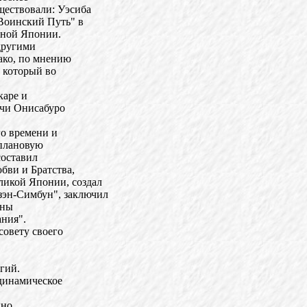
ществовали: Уэсиба
Воинский Путь" в
ьной Японии.
другими
ако, по мнению
, который во
каре и
учи Онисабуро
го времени и
оплановую
составил
бви и Братства,
икой Японии, создал
зэн-Симбун", заключил
ины
ния".
совету своего
гий.
 динамическое
нно