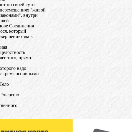
ют по своей сути
 перемещениях "живой
законами", внутри
сущей
нове Соединения
ося, который
овершению зла в
нная
 целостность
лее того, прямо
оторого надо
 с тремя основными
 Тело
е Энергию
твенного