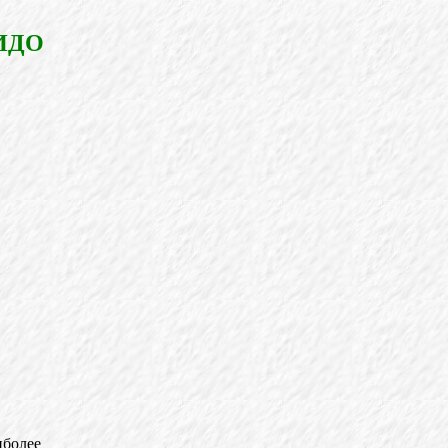
ИДО
иболее