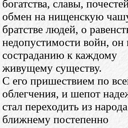
богатства, славы, почестей
обмен на нищенскую чашу
братстве людей, о равенст
недопустимости войн, он
состраданию к каждому
живущему существу.
С его пришествием по все
облегчения, и шепот над
стал переходить из народ
ближнему постепенно