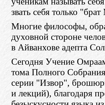
ученикам называть себя
звать себя только "брат
Многие философы, обра
духовной стороне чело
в Айванхове адепта Со
Сегодня Учение Омраам
тома Полного Собрания
серии "Извор", брошюр
и лекций), благодаря пр
безыскусности языка и