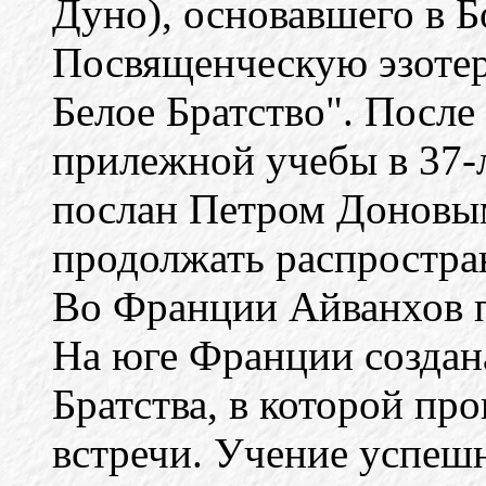
Дуно), основавшего в Б
Посвященческую эзоте
Белое Братство". После
прилежной учебы в 37-
послан Петром Доновы
продолжать распростра
Во Франции Айванхов п
На юге Франции создан
Братства, в которой пр
встречи. Учение успеш