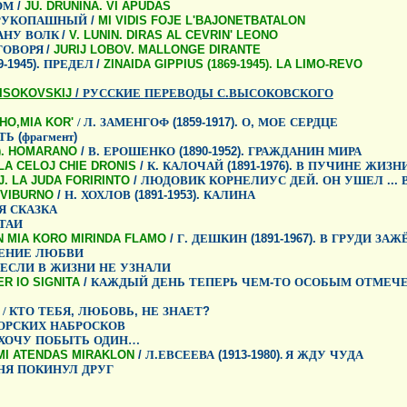
ОМ
/
JU. DRUNINA. VI APUDAS
РУКОПАШНЫЙ
/
MI VIDIS FOJE L'BAJONETBATALON
АНУ
ВОЛК
/
V. LUNIN. DIRAS AL CEVRIN' LEONO
ГОВОРЯ
/
JURIJ LOBOV. MALLONGE DIRANTE
9-1945).
ПРЕДЕЛ
/
ZINAIDA GIPPIUS (1869-1945). LA LIMO-REVO
ISOKOVSKIJ
/
РУССКИЕ
ПЕРЕВОДЫ
С
.
ВЫСОКОВСКОГО
 HO,MIA KOR'
/ Л
.
ЗАМЕНГОФ
(1859-1917).
О
,
МОЕ
СЕРДЦЕ
ТЬ
(
фрагмент
)
2). HOMARANO
/
В
.
ЕРОШЕНКО
(1890-1952).
ГРАЖДАНИН
МИРА
 LA CELOJ CHIE DRONIS
/
К
.
КАЛОЧАЙ
(1891-1976).
В
ПУЧИНЕ
ЖИЗН
. LA JUDA FORIRINTO
/
ЛЮДОВИК
КОРНЕЛИУС
ДЕЙ
.
ОН
УШЕЛ
...
. VIBURNO
/
Н
.
ХОХЛОВ
(1891-1953).
КАЛИНА
Я
СКАЗКА
ТАИ
 EN MIA KORO MIRINDA FLAMO
/
Г
.
ДЕШКИН
(1891-1967).
В
ГРУДИ
ЗАЖ
ЕНИЕ
ЛЮБВИ
ЕСЛИ
В
ЖИЗНИ
НЕ
УЗНАЛИ
R IO SIGNITA
/
КАЖДЫЙ
ДЕНЬ
ТЕПЕРЬ
ЧЕМ
-
ТО
ОСОБЫМ
ОТМЕЧ
/
КТО
ТЕБЯ
,
ЛЮБОВЬ
,
НЕ
ЗНАЕТ
?
ОРСКИХ
НАБРОСКОВ
ХОЧУ
ПОБЫТЬ
ОДИН…
. MI ATENDAS MIRAKLON
/
Л
.
ЕВСЕЕВА
(1913-1980)
. Я
ЖДУ
ЧУДА
НЯ
ПОКИНУЛ
ДРУГ