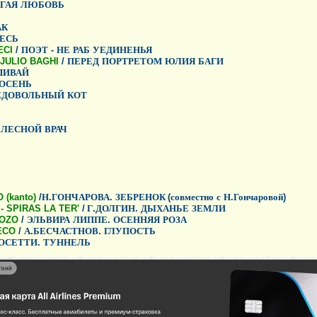
ГАЯ
ЛЮБОВЬ
АК
ЕСЬ
ECI
/
ПОЭТ
-
НЕ
РАБ
УЕДИНЕНЬЯ
JULIO BAGHI
/
ПЕРЕД
ПОРТРЕТОМ
ЮЛИЯ
БАГИ
ШИВАЙ
ОСЕНЬ
ЕДОВОЛЬНЫЙ
КОТ
/
ЛЕСНОЙ
ВРАЧ
(kanto)
/
Н
.
ГОНЧАРОВА
.
ЗЕБРЕНОК
(
совместно
с
Н
.
Гончаровой
)
 - SPIRAS LA TER'
/
Г
.
ДОЛГИН
.
ДЫХАНЬЕ
ЗЕМЛИ
ROZO
/
ЭЛЬВИРА
ЛИППЕ
.
ОСЕННЯЯ
РОЗА
ECO
/
А
.
БЕСЧАСТНОВ
.
ГЛУПОСТЬ
ОСЕТТИ
.
ТУННЕЛЬ