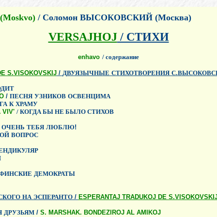
 (Moskvo)
/ Соломон ВЫСОКОВСКИЙ (Москва)
VERSAJHOJ
/ СТИХИ
enhavo
/
содержание
E S.VISOKOVSKIJ
/
ДВУЯЗЫЧНЫЕ
СТИХОТВОРЕНИЯ
С
.
ВЫСОКОВС
ОДИТ
O
/
ПЕСНЯ
УЗНИКОВ
ОСВЕНЦИМА
ГА
К
ХРАМУ
 VIV'
/
КОГДА БЫ НЕ БЫЛО СТИХОВ
ОЧЕНЬ
ТЕБЯ
ЛЮБЛЮ
!
ОЙ
ВОПРОС
ЕНДИКУЛЯР
Й
ФИНСКИЕ
ДЕМОКРАТЫ
СКОГО
НА
ЭСПЕРАНТО
/
ESPERANTAJ TRADUKOJ DE S.VISOKOVSKI
Я
ДРУЗЬЯМ
/
S. MARSHAK. BONDEZIROJ AL AMIKOJ