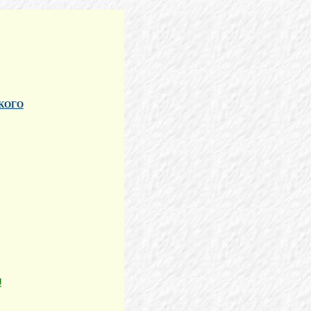
КОГО
J