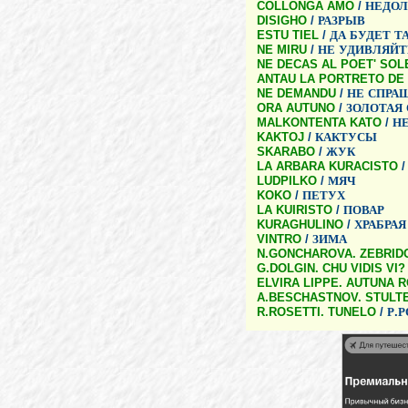
COLLONGA AMO
/
НЕДОЛ
DISIGHO
/
РАЗРЫВ
ESTU TIEL
/
ДА
БУДЕТ
Т
NE MIRU
/
НЕ
УДИВЛЯЙТ
NE DECAS AL POET' SOL
ANTAU LA PORTRETO DE 
NE DEMANDU
/
НЕ
СПРА
ORA AUTUNO
/
ЗОЛОТАЯ
MALKONTENTA KATO
/
Н
KAKTOJ
/
КАКТУСЫ
SKARABO
/
ЖУК
LA ARBARA KURACISTO
LUDPILKO
/
МЯЧ
KOKO
/
ПЕТУХ
LA KUIRISTO
/
ПОВАР
KURAGHULINO
/
ХРАБРАЯ
VINTRO
/
ЗИМА
N.GONCHAROVA. ZEBRIDO 
G.DOLGIN. CHU VIDIS VI?
ELVIRA LIPPE. AUTUNA 
A.BESCHASTNOV. STULT
R.ROSETTI. TUNELO
/
Р
.
Р