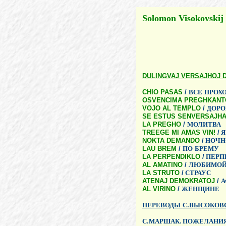
Solomon Visokovskij
DULINGVAJ VERSAJHOJ D
CHIO PASAS
/
ВСЕ
ПРОХ
OSVENCIMA PREGHKANT
VOJO AL TEMPLO
/
ДОРО
SE ESTUS SENVERSAJHA
LA PREGHO
/
МОЛИТВА
TREEGE MI AMAS VIN!
/
Я
NOKTA DEMANDO
/
НОЧН
LAU BREM
/
ПО
БРЕМУ
LA PERPENDIKLO
/
ПЕРП
AL AMATINO
/
ЛЮБИМО
LA STRUTO
/
СТРАУС
ATENAJ DEMOKRATOJ
/
А
AL VIRINO
/
ЖЕНЩИНЕ
ПЕРЕВОДЫ
С
.
ВЫСОКОВ
С
.
МАРШАК. ПОЖЕЛАНИ