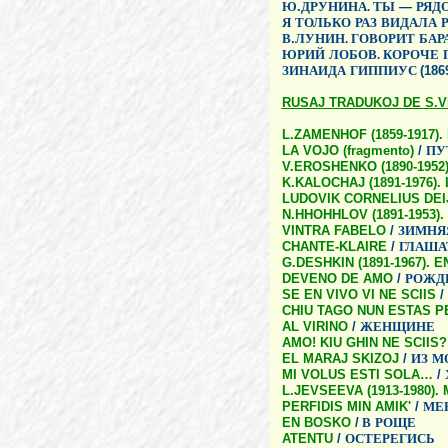
Ю
.
ДРУНИНА. ТЫ
—
РЯД
Я
ТОЛЬКО
РАЗ
ВИДАЛА
В
.
ЛУНИН. ГОВОРИТ
БАР
ЮРИЙ
ЛОБОВ. КОРОЧЕ
ЗИНАИДА
ГИППИУС
(186
RUSAJ TRADUKOJ DE S.V
L.ZAMENHOF (1859-1917).
LA VOJO (fragmento)
/
ПУ
V.EROSHENKO (1890-195
K.KALOCHAJ (1891-1976).
LUDOVIK CORNELIUS DEIJ
N.HHOHHLOV (1891-1953)
VINTRA FABELO
/
ЗИМНЯ
CHANTE-KLAIRE
/
ГЛАША
G.DESHKIN (1891-1967).
DEVENO DE AMO
/
РОЖД
SE EN VIVO VI NE SCIIS
/
CHIU TAGO NUN ESTAS PE
AL VIRINO
/
ЖЕНЩИНЕ
AMO! KIU GHIN NE SCIIS?
EL MARAJ SKIZOJ
/
ИЗ
М
MI VOLUS ESTI SOLA…
/
L.JEVSEEVA (1913-1980)
PERFIDIS MIN AMIK'
/
МЕ
EN BOSKO
/
В
РОЩЕ
ATENTU
/
ОСТЕРЕГИСЬ