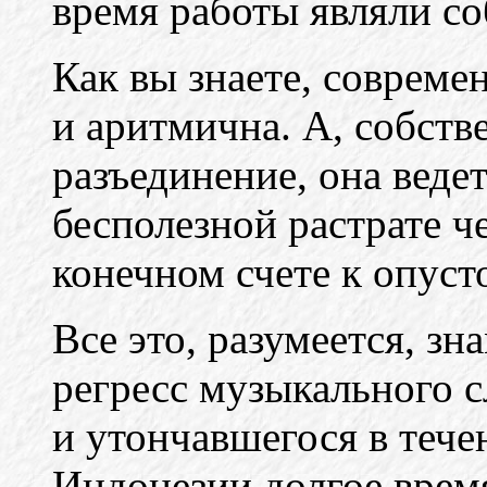
время работы являли со
Как вы знаете, соврем
и аритмична. А, собств
разъединение, она веде
бесполезной растрате ч
конечном счете к опус
Все это, разумеется, зн
регресс музыкального с
и утончавшегося в течен
Индонезии долгое время