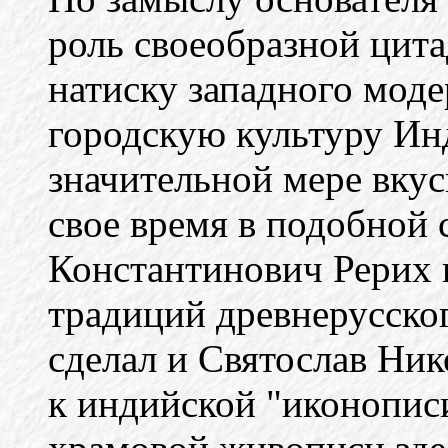
роль своеобразной цит
натиску западного моде
городскую культуру И
значительной мере вку
свое время в подобной
Константинович Рерих 
традиций древнерусског
сделал и Святослав Ник
к индийской "иконопис