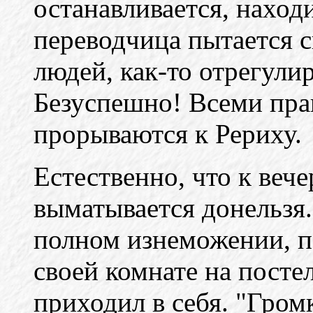
останавливается, находи
переводчица пытается 
людей, как-то отрегулир
Безуспешно! Всеми пра
прорываются к Рериху.
Естественно, что к веч
выматывается донельзя.
полном изнеможении, по
своей комнате на постел
приходил в себя. "Громк