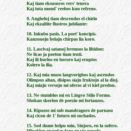
Kaj tiam eksusuros vers' tenera
Kaj tuta mond' reehos kun refreno.
9. Angheloj tiam descendos el chielo
Kaj ekzaltite flustros jubilante:
10. Inkubo pasis. La poet' koncipis.
Kanzonojn belajn chirpas lia koro.
11. Lascivaj satanoj bremsos la libidon:
Ne licas ja poeton tiam tenti.
Kaj ili hurlos en hororo kaj eruptos
Kolero la ilia.
12. Kaj mia muzo langvorighos kaj ascendos
Olimpon altan, disipos siajn fruktojn al la dioj.
Kaj miajn versojn mi oferos al vi kiel predon.
13. Ne stumblos mi en Lingvo Stilo Formo.
Shokan skorion de poezio mi fortauzos.
14. Ripozos mi sub mandragoro de parnaso
Kaj cicon de 1' futuro mi suchados.
15. Sod dume helpu min, Sinjoro, en la sufero.
Miraklon grandan faru en via popolo.