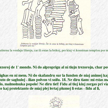
ubtenu la verdajn librojn, car ili estas la brikoj, per kiuj vi konstruas templon por m
rezoroj de 1' mondo. Ni do alproprigu al ni tiujn trezorojn, char pot
rovighas en ni mem. Ni do skafandru sur la fundon de niaj animoj kaj 
uto de saghuloj - ilian polvon vi soifu. 18. Ne diru tiam: mi estas ma
Ho, malmolnuka popolo! Ne diru tiel! Fidu al tiuj kiuj zorgas pri v
aj protektanto de miaj plej lertaj plumoj li estas - fidu al li,