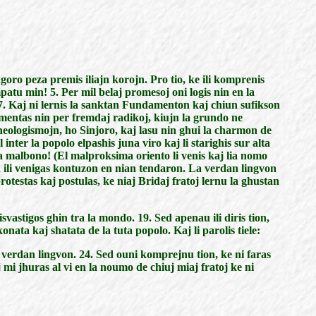
ngoro peza premis iliajn korojn. Pro tio, ke ili komprenis
patu min! 5. Per mil belaj promesoj oni logis nin en la
. 7. Kaj ni lernis la sanktan Fundamenton kaj chiun sufikson
rmentas nin per fremdaj radikoj, kiujn la grundo ne
neologismojn, ho Sinjoro, kaj lasu nin ghui la charmon de
 inter la popolo elpashis juna viro kaj li starighis sur alta
la malbono! (El malproksima oriento li venis kaj lia nomo
en ili venigas kontuzon en nian tendaron. La verdan lingvon
protestas kaj postulas, ke niaj Bridaj fratoj lernu la ghustan
svastigos ghin tra la mondo. 19. Sed apenau ili diris tion,
onata kaj shatata de la tuta popolo. Kaj li parolis tiele:
a verdan lingvon. 24. Sed ouni komprejnu tion, ke ni faras
j mi jhuras al vi en la noumo de chiuj miaj fratoj ke ni