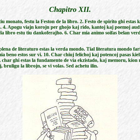
Chapitro XII.
u monato, festu la Feston de la libro. 2. Festo de spirito ghi estas 
. 4. Apogu viajn korojn per ghojo kaj rido, kantoj kaj poemoj audig
a libro estu tiu dankoferajho. 6. Char mia animo soifas belan ver
plena de literaturo estas la verda mondo. Tial literatura mondo fari
a beno estos sur vi. 10. Char chiuj felichoj kaj potencoj pasas kiel 
, char ghi estas la fundamento de via ekzistado, kaj memoru, kion 
, bruligu la librojn, se vi volas. Sed achetu ilin.