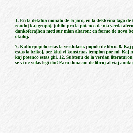
1. En la dekdua monato de la jaro, en la dekkvina tago de ti
rondoj kaj grupoj, jubilu pro la potenco de nia verda afero
dankoferajhon meti sur mian altaron: en formo de nova bel
okuloj.
7. Kulturpopolo estas la verdularo, popolo de libro. 8. Kaj 
estas la brikoj, per kiuj vi konstruas templon por mi. Kaj mi
kaj potenco estas ghi. 12. Subtenu do la verdan literaturon
se vi ne volas legi ilin! Faru donacon de libroj al viaj amikoj