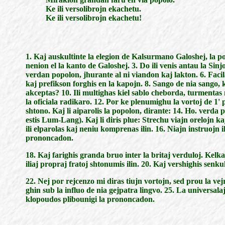
Ke ili versolibrojn ekachetu.
Ke ili versolibrojn ekachetu!
1. Kaj auskultinte la elegion de Kalsurmano Galoshej, la pop
nenion el la kanto de Galoshej. 3. Do ili venis antau la Si
verdan popolon, jhurante al ni viandon kaj lakton. 6. Facil
kaj prefikson forghis en la kapojn. 8. Sango de nia sango,
akceptas? 10. Ili multighas kiel sablo cheborda, turmentas
la oficiala radikaro. 12. Por ke plenumighu la vortoj de 1' pr
shtono. Kaj li aiparolis la popolon, dirante: 14. Ho. verda
estis Lum-Lang). Kaj li diris plue: Strechu viajn orelojn k
ili elparolas kaj neniu komprenas ilin. 16. Niajn instruojn il
prononcadon.
18. Kaj farighis granda bruo inter la britaj verduloj. Kelka
iliaj propraj fratoj shtonumis ilin. 20. Kaj vershighis senku
22. Nej por rejcenzo mi diras tiujn vortojn, sed prou la ve
ghin sub la influo de nia gejpatra lingvo. 25. La universala
klopoudos plibounigi la prononcadon.