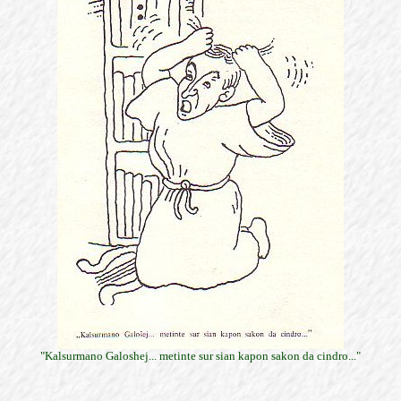
"Kalsurmano Galoshej... metinte sur sian kapon sakon da cindro..."