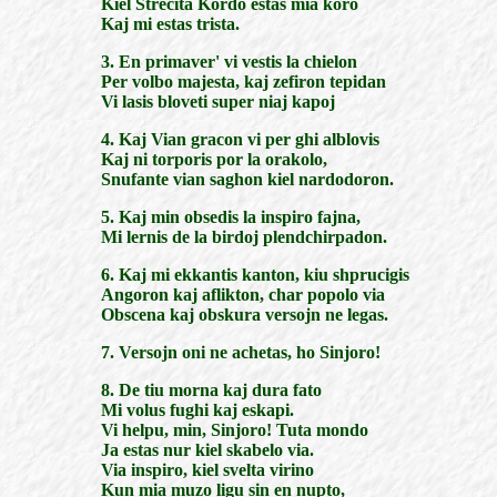
Kiel Strecita Kordo estas mia koro
Kaj mi estas trista.
3. En primaver' vi vestis la chielon
Per volbo majesta, kaj zefiron tepidan
Vi lasis bloveti super niaj kapoj
4. Kaj Vian gracon vi per ghi alblovis
Kaj ni torporis por la orakolo,
Snufante vian saghon kiel nardodoron.
5. Kaj min obsedis la inspiro fajna,
Mi lernis de la birdoj plendchirpadon.
6. Kaj mi ekkantis kanton, kiu shprucigis
Angoron kaj aflikton, char popolo via
Obscena kaj obskura versojn ne legas.
7. Versojn oni ne achetas, ho Sinjoro!
8. De tiu morna kaj dura fato
Mi volus fughi kaj eskapi.
Vi helpu, min, Sinjoro! Tuta mondo
Ja estas nur kiel skabelo via.
Via inspiro, kiel svelta virino
Kun mia muzo ligu sin en nupto,