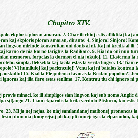
Chapitro XIV.
olo ekploris ploron amaran. 2. Char ili chiuj estis afliktitaj kaj a
njoron kaj ekploris ploron amaran, dirante: 4. Sinjoro! Sinjoro! Kom
an lingvon mirinde konstruitan oni donis al ni. Kaj ni kredis al ili
 kaj karno de nia karno farighis la Radikaro. 9. Kial do oni nun tu
 nian memoron, forpelas la dormon el niaj okuloj. 11. Ekstermu la 
ofeto: simpla, fleksebla kaj facila estas la verda lingvo. 13. Tiam el
 popolo! Vi humiluloj kaj pacienculoj! Venu kaj ni batalos kontrau 
aj auskultu! 15. Kial la Plejpotenca favoras la Bridan popolon?! J
i ignoras kaj ilia fiero estas senlima. 17. Kontrau tiu chi ignoro ni 
j provis minaci, ke ili simpligos sian lingvon kaj sub nomo Anglic di
lpa s(l)ango 21. Tiam ekparolis la brita verdulo Plisturm, kiu estis k
jro. 23. Mi ja nej nejas, ke niaj samlandanoj maibonej prononcas l
j festoj dum niaj kongrejsoj pli kaj pli unuejcigas la elparoulon, ka