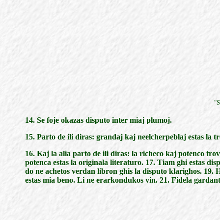
"S
14. Se foje okazas disputo inter miaj plumoj.
15. Parto de ili diras: grandaj kaj neelcherpeblaj estas la t
16. Kaj la alia parto de ili diras: la richeco kaj potenco t
potenca estas la originala literaturo. 17. Tiam ghi estas disp
do ne achetos verdan libron ghis la disputo klarighos. 19. 
estas mia beno. Li ne erarkondukos vin. 21. Fidela gardanto k