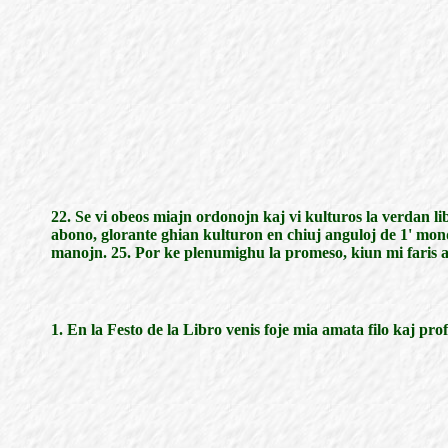
22. Se vi obeos miajn ordonojn kaj vi kulturos la verdan libr
abono, glorante ghian kulturon en chiuj anguloj de 1' mondo
manojn. 25. Por ke plenumighu la promeso, kiun mi faris al 
1. En la Festo de la Libro venis foje mia amata filo kaj pro