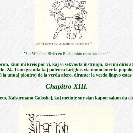
"Sur Vilhelmo Bleicr en Budapeshto cstas mia beno".
on, kiun mi kreis por vi, kaj vi sekvos la instruojn, kiel mi diris a
. 24. Tiam granda kaj potenca farighos via nomo inter la popoloj de
la unuaj pioniroj de la verda afero, dirante: la verda lingvo estas 
Chapitro XIII.
feto, Kalsurmano Galoshej, kaj metinte sur sian kapon sakon da cindr