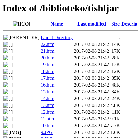
Index of /biblioteko/tishljar
Name
Last modified
Size
Descrip
Parent Directory
-
22.htm
2017-02-08 21:42
14K
21.htm
2017-02-08 21:42
17K
20.htm
2017-02-08 21:42
28K
19.htm
2017-02-08 21:42
12K
18.htm
2017-02-08 21:42
12K
17.htm
2017-02-08 21:42
85K
16.htm
2017-02-08 21:42
48K
15.htm
2017-02-08 21:42
34K
14.htm
2017-02-08 21:42
24K
13.htm
2017-02-08 21:42
4.8K
12.htm
2017-02-08 21:42
11K
11.htm
2017-02-08 21:42
9.1K
10.htm
2017-02-08 21:42
7.7K
9.JPG
2017-02-08 21:42
1.6K