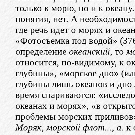
только к морю, но и к океану
понятия, нет. А необходимост
где речь идет о морях и океа
«Фотосъемка под водой» (376
определение
океанский,
то
м
относится, по-видимому, к о
глубины», «морское дно» (ил
глубины лишь океанов и дно 
время спариваются: «исследо
океанах и морях», «в открыт
проблемы морских приливов»,
Моряк, морской флот..., а.
к