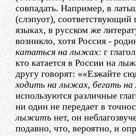
совпадать. Например, в латыш
(слэпуот), соответствующий 
языках, в русском же литерат
возникло, хотя Россия - роди
кататься на лыжах:
г глаго
кто катается в России на лыж
другу говорят: ««Езжайте сю
ходить на лыжах, бегать н
используются различные глаг
ни один не передает в точно
лыжитъ
нет, он неблагозвуч
подавно, что, вероятно, и оп