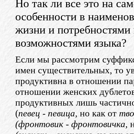
Но так ли все это на са
особенности в наимено
жизни и потребностями
возможностями языка?
Если мы рассмотрим суффикс
имен существительных, то ув
продуктивна в отношении па
отношении женских дублетов
продуктивных лишь частичн
(
пе
вец
-
певица,
но как от
тво
(фронтовик
-
фронтовичка,