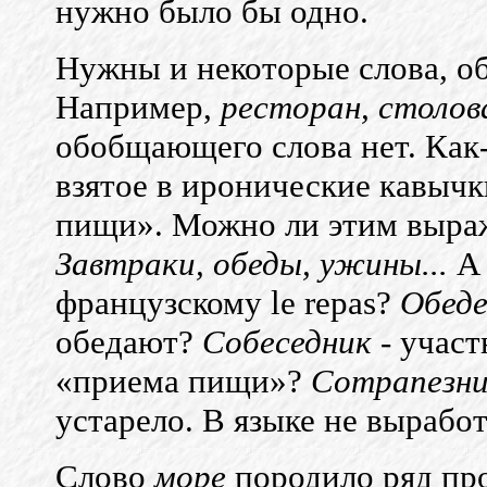
нужно было бы одно.
Нужны и некоторые слова, о
Например,
ресторан, столова
обобщающего слова нет. Как-
взятое в иронические кавыч
пищи». Можно ли этим выраж
Завтраки, обеды, ужины...
А
французскому le repas?
Обеде
обедают?
Собеседник
- учас
«приема пищи»?
Сотрапезн
устарело. В языке не выраб
Слово
море
породило ряд пр