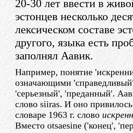
20-30 лет ввести в жив
эстонцев несколько дес
лексическом составе эст
другого, языка есть про
заполнял Аавик.
Например, понятие 'искренни
означающими 'справедливый',
'серьезный', 'преданный'. Аа
слово siiras. И оно привилос
словаре 1963 г. слово
искрен
Вместо otsaesine ('конец', 'п