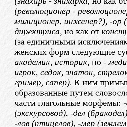
(знахарь
-
знахарка,
но как о
(революционер
-
революционе
милиционер, инженер?), -ор 
директриса,
но как от
конст
(за единичными исключения
женских форм следующие с
академик, историк,
но -
меди
игрок, седок, знаток, стрело
гример, сапер).
К ним примы
образованные путем словосл
части глагольные морфемы:
(экскурсовод), -дел (бракодел)
-лов (птицелов), -мер (землем