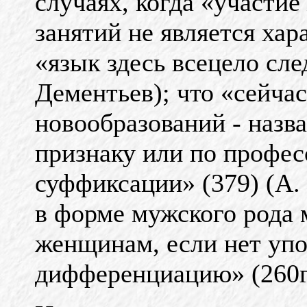
случаях, когда «участи
занятий не является хар
«язык здесь всецело сле
Дементьев); что «сейча
новообразований - наз
признаку или по профес
суффиксации» (379) (А.
в форме мужского рода 
женщинам, если нет упо
дифференциацию» (260г) 