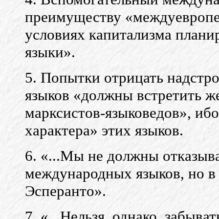
преимуществу «междуевропе
условиях капитализма планир
языки».
5. Попытки отрицать надстр
языков «должны встретить ж
марксистов-языковедов», ибо
характера» этих языков.
6. «...Мы не должны отказыв
международных языков, но в 
Эсперанто».
7. «...Нельзя, однако, забыват