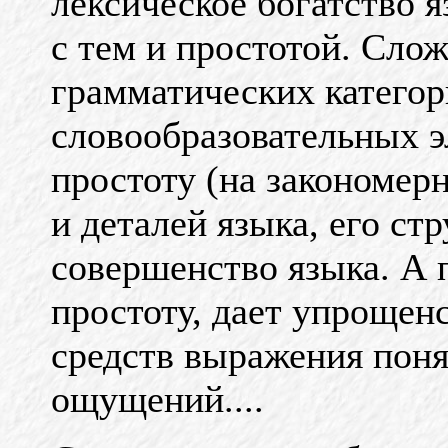
лексическое богат
ство я
с тем и простотой. Сло
грамматических категор
словообразовательных э
простоту (на закономер
и деталей языка, его ст
совершенство языка. А 
простоту, дает упрощенс
средств выражения поня
ощущений....