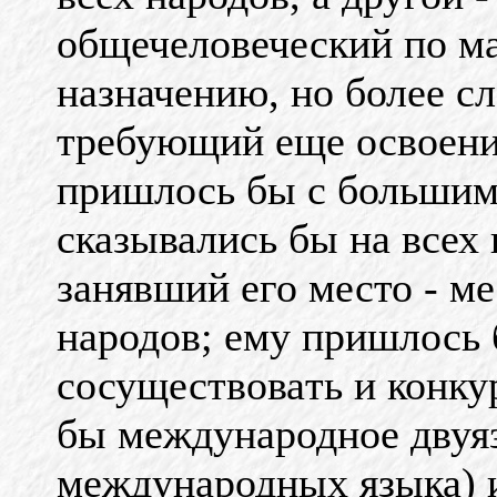
общечеловеческий по м
назначению, но более с
требующий еще освоени
пришлось бы с большим
сказывались бы на всех 
занявший его место - ме
народов; ему пришлось
сосуществова
ть и ко
нку
бы международное двуязы
международных языка) 