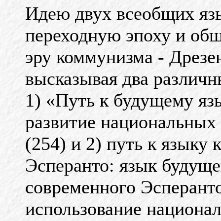
Идею двух всеобщих яз
переходную эпоху и об
эру коммунизма - Дрезен
высказывая два различн
1) «Путь к будущему яз
развитие национальных
(
2
5
4
)
и 2) путь к языку
Эсперанто: язык будуще
современного Эсперант
использование национал