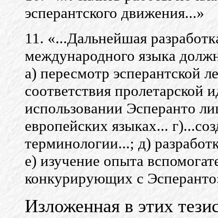
эсперантского движения...»
11. «...Дальнейшая разработ
международного языка должн
а) пересмотр эсперантской ле
соответствия пролетарской и
использовании Эсперанто ли
европейских языках... г)...со
терминологии...; д) разрабо
е) изучение опыта вспомога
конкурирующих с Эсперант
Изложенная в этих тези