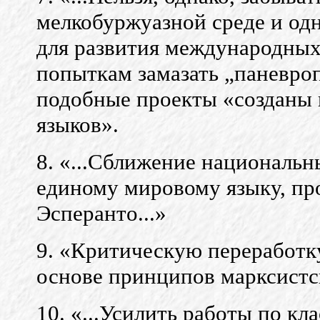
мелкобуржуазной среде и од
для развития международных 
попыткам замазать „паневроп
подобные проекты «созданы 
языков».
8. «...Сближение национальн
единому мировому языку, пр
Эсперанто...»
9. «Критическую переработк
основе принципов марксистск
10. «...Усилить работы по к