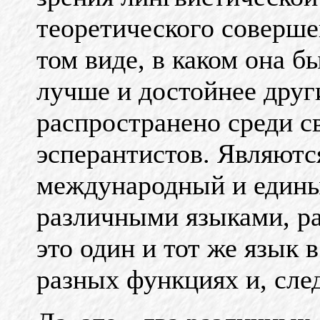
теоретического соверше
том виде, в каком она 
лучше и достойнее дру
распространено среди с
эсперантистов. Являютс
международ
ный и еди
ны
различными языками, р
это один и тот же язык 
разных функциях и, сле