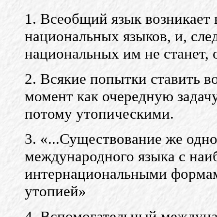
1. Всеобщий язык возникает в
национальных языков, и, сле
национальных им не станет, 
2. Всякие попытки ставить в
момент как очередную задач
потому утопическими.
3. «...Существование же одн
международного языка с н
аи
интернациональными формами 
утопией»
4. Вспомогательный междуна