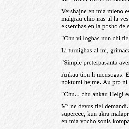
Vershajne en mia mieno es
malgrau chio iras al la ve
ekserchas en la posho de s
"Chu vi loghas nun chi tie
Li turnighas al mi, grimaca
"Simple preterpasanta ave
Ankau tion li mensogas. E
noktumi hejme. Au pro ni a
"Chu... chu ankau Helgi es
Mi ne devus tiel demandi.
superece, kun akra malapro
en mia vocho sonis kompate