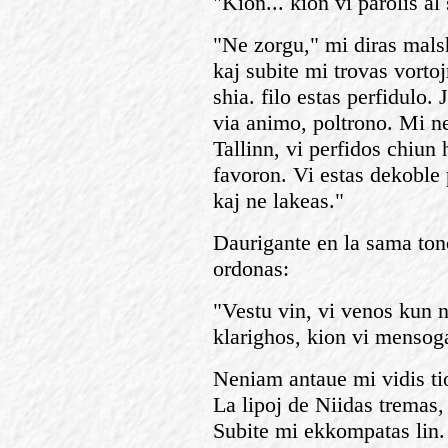
"Kion... kion vi parolis al
"Ne zorgu," mi diras mals
kaj subite mi trovas vortoj
shia. filo estas perfidulo. 
via animo, poltrono. Mi n
Tallinn, vi perfidos chiun 
favoron. Vi estas dekoble 
kaj ne lakeas."
Daurigante en la sama tono
ordonas:
"Vestu vin, vi venos kun n
klarighos, kion vi mensoga
Neniam antaue mi vidis ti
La lipoj de Niidas tremas,
Subite mi ekkompatas lin.