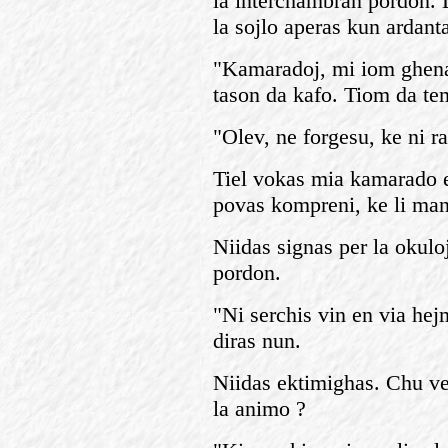
la interchambran pordon. 
la sojlo aperas kun ardant
"Kamaradoj, mi iom ghenas
tason da kafo. Tiom da te
"Olev, ne forgesu, ke ni r
Tiel vokas mia kamarado e
povas kompreni, ke li man
Niidas signas per la okuloj
pordon.
"Ni serchis vin en via hej
diras nun.
Niidas ektimighas. Chu ve
la animo ?