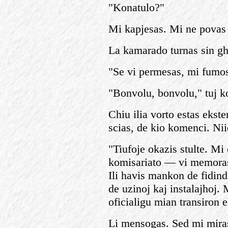
"Konatulo?"
Mi kapjesas. Mi ne povas 
La kamarado turnas sin ghe
"Se vi permesas, mi fumos,
"Bonvolu, bonvolu," tuj k
Chiu ilia vorto estas ekst
scias, de kio komenci. Ni
"Tiufoje okazis stulte. Mi 
komisariato — vi memoras, 
Ili havis mankon de fidin
de uzinoj kaj instalajhoj. 
oficialigu mian transiron e
Li mensogas. Sed mi miras,