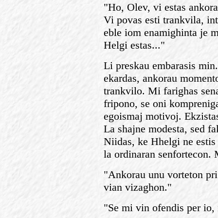
"Ho, Olev, vi estas ankorau
Vi povas esti trankvila, in
eble iom enamighinta je mi
Helgi estas..."
Li preskau embarasis min.
ekardas, ankorau momento 
trankvilo. Mi farighas sen
fripono, se oni kompreniga
egoismaj motivoj. Ekzista
La shajne modesta, sed fa
Niidas, ke Hhelgi ne estis 
la ordinaran senfortecon. M
"Ankorau unu vorteton pri 
vian vizaghon."
"Se mi vin ofendis per io,