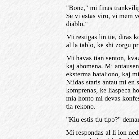
"Bone," mi finas trankvili
Se vi estas viro, vi mem v
diablo."
Mi restigas lin tie, diras k
al la tablo, ke shi zorgu pr
Mi havas tian senton, kvaz
kaj abomena. Mi antausent
eksterma bataliono, kaj m
Niidas staris antau mi en 
komprenas, ke liaspeca ho
mia honto mi devas konfes
tia rekono.
"Kiu estis tiu tipo?" dema
Mi respondas al li ion ned