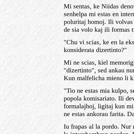
Mi sentas, ke Niidas denov
senhelpa mi estas en interr
poluritaj homoj. Ili volva
de sia volo kaj ili formas 
"Chu vi scias, ke en la ek
konsiderata dizertinto?"
Mi ne scias, kiel memorig
"dizertinto", sed ankau nu
Kun malfelicha mieno li kl
"Tio ne estas mia kulpo, s
popola komisariato. Ili de
formalajhoj, ligitaj kun mi
ne estas ankorau farita. D
Iu frapas al la pordo. Nur