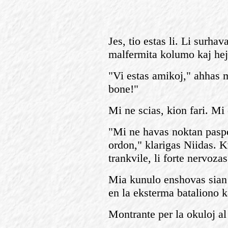
Jes, tio estas li. Li surh
malfermita kolumo kaj hej
"Vi estas amikoj," ahhas 
bone!"
Mi ne scias, kion fari. Mi 
"Mi ne havas noktan paspe
ordon," klarigas Niidas. 
trankvile, li forte nervozas
Mia kunulo enshovas sian 
en la eksterma bataliono k
Montrante per la okuloj al