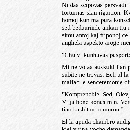
Niidas scipovas persvadi 
forturnas sian rigardon. 
homoj kun malpura konscie
sed bedaurinde ankau tiu 
simulantoj kaj friponoj ce
anghela aspekto aroge men
"Chu vi kunhavas pasport
Mi ne volas auskulti lian p
subite ne trovas. Ech al la
malfacile senceremonie diri
"Kompreneble. Sed, Olev, k
Vi ja bone konas min. Ver
tian kashitan humuron."
El la apuda chambro audig
kiel virina vocho demanda