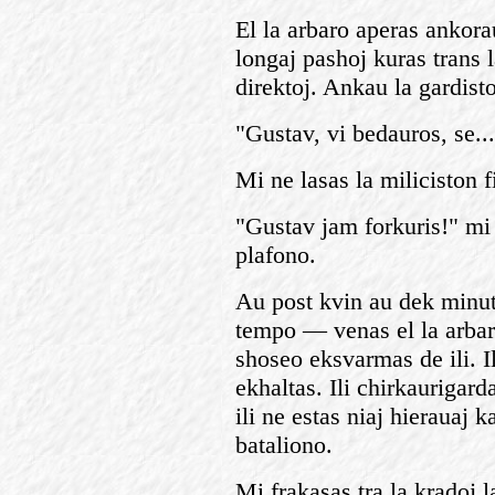
El la arbaro aperas ankorau
longaj pashoj kuras trans 
direktoj. Ankau la gardisto
"Gustav, vi bedauros, se..
Mi ne lasas la miliciston f
"Gustav jam forkuris!" mi 
plafono.
Au post kvin au dek minut
tempo — venas el la arbaro
shoseo eksvarmas de ili. I
ekhaltas. Ili chirkaurigard
ili ne estas niaj hierauaj 
bataliono.
Mi frakasas tra la kradoj l