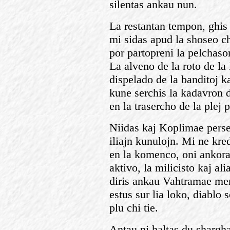
silentas ankau nun.
La restantan tempon, ghis
mi sidas apud la shoseo c
por partopreni la pelchas
La alveno de la roto de la
dispelado de la banditoj ka
kune serchis la kadavron d
en la trasercho de la plej
Niidas kaj Koplimae perse
iliajn kunulojn. Mi ne kred
en la komenco, oni ankorau
aktivo, la milicisto kaj al
diris ankau Vahtramae mem
estus sur lia loko, diablo 
plu chi tie.
Antau ni haltas du shargha