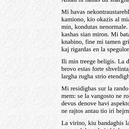
Mi havas nekontraustarebl
kamiono, kio okazis al mia
min, kondutas nenormale. I
kashas sian miron. Mi bat
knabino, fine mi tamen gr
kaj rigardas en la spegulo
Ili min treege beligis. La
brovo estas forte shvelinta
largha rugha strio etendig
Mi residighas sur la rando
mem: se la vangosto ne r
devus denove havi aspekto
ne rajtos antau tio iri hejr
La virino, kiu bandaghis l