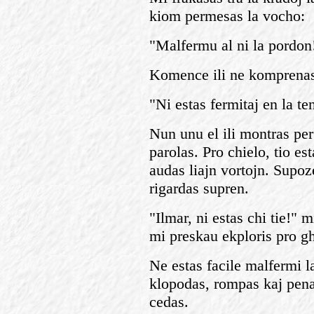
kiom permesas la vocho:
"Malfermu al ni la pordon
Komence ili ne komprenas,
"Ni estas fermitaj en la te
Nun unu el ili montras per
parolas. Pro chielo, tio e
audas liajn vortojn. Supoze
rigardas supren.
"Ilmar, ni estas chi tie!" 
mi preskau ekploris pro g
Ne estas facile malfermi 
klopodas, rompas kaj penad
cedas.