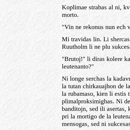
Koplimae strabas al ni, kv
morto.
"Vin ne rekonus nun ech vi
Mi travidas lin. Li sherca
Ruutholm li ne plu sukces
"Brutoj!" li diras kolere 
leutenanto?"
Ni longe serchas la kadavr
la tutan chirkauajhon de
la rubamaso, kien li estis 
plimalproksimighas. Ni de
banditojn, sed ili asertas,
pri la mortigo de la leuten
mensogas, sed ni sukcesas 