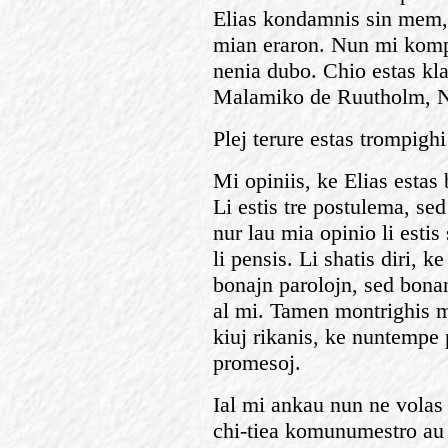
Elias kondamnis sin mem, 
mian eraron. Nun mi komp
nenia dubo. Chio estas kla
Malamiko de Ruutholm, Ni
Plej terure estas trompigh
Mi opiniis, ke Elias estas 
Li estis tre postulema, se
nur lau mia opinio li estis
li pensis. Li shatis diri, 
bonajn parolojn, sed bonan
al mi. Tamen montrighis m
kiuj rikanis, ke nuntempe 
promesoj.
Ial mi ankau nun ne volas 
chi-tiea komunumestro au k