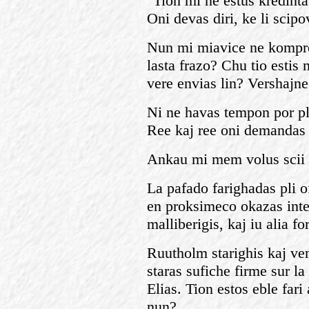
"Tion mi ne estus kredinta
Oni devas diri, ke li scipo
Nun mi miavice ne kompren
lasta frazo? Chu tio estis 
vere envias lin? Vershajne
Ni ne havas tempon por pli
Ree kaj ree oni demandas 
Ankau mi mem volus scii 
La pafado farighadas pli oft
en proksimeco okazas inter
malliberigis, kaj iu alia for
Ruutholm starighis kaj ven
staras sufiche firme sur la
Elias. Tion estos eble fari 
nun?