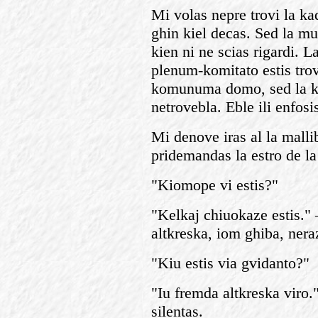
Mi volas nepre trovi la ka
ghin kiel decas. Sed la mur
kien ni ne scias rigardi. L
plenum-komitato estis trov
komunuma domo, sed la ka
netrovebla. Eble ili enfos
Mi denove iras al la mallib
pridemandas la estro de la
"Kiomope vi estis?"
"Kelkaj chiuokaze estis." 
altkreska, iom ghiba, neraz
"Kiu estis via gvidanto?"
"Iu fremda altkreska viro
silentas.