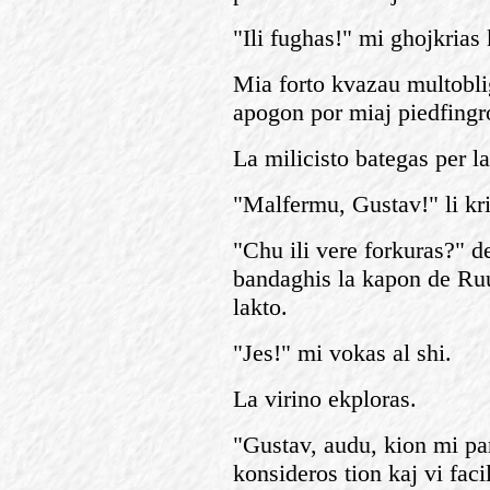
"Ili fughas!" mi ghojkrias 
Mia forto kvazau multobli
apogon por miaj piedfingro
La milicisto bategas per la
"Malfermu, Gustav!" li kria
"Chu ili vere forkuras?" d
bandaghis la kapon de Ruu
lakto.
"Jes!" mi vokas al shi.
La virino ekploras.
"Gustav, audu, kion mi pa
konsideros tion kaj vi faci