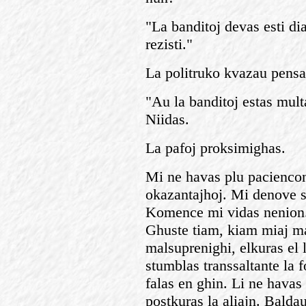
"La banditoj devas esti dia
rezisti."
La politruko kvazau pensa
"Au la banditoj estas multa
Niidas.
La pafoj proksimighas.
Mi ne havas plu paciencon 
okazantajhoj. Mi denove sa
Komence mi vidas nenion. 
Ghuste tiam, kiam miaj ma
malsuprenighi, elkuras el l
stumblas transsaltante la f
falas en ghin. Li ne havas
postkuras la aliajn. Baldau