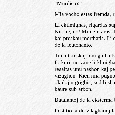
"Murdisto!"
Mia vocho estas fremda, r
Li ektimighas, rigardas su
Ne, ne, ne! Mi ne eraras. L
kaj preskau mortbatis. Li d
de la leutenanto.
Tiu altkreska, iom ghiba 
forkuri, ne vane li klinig
resaltas unu pashon kaj per 
vizaghon. Kien mia pugno t
okuloj nigrighis, sed li sh
kaure sub arbon.
Batalantoj de la eksterma b
Post tio la du vilaghanoj 