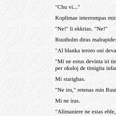
"Chu vi..."
Koplimae interrompas min
"Ne!" li ekkrias. "Ne!"
Ruutholm diras malrapide
"Al blanka teroro oni deva
"Mi ne estus devinta iri t
per okuloj de timigita infa
Mi starighas.
"Ne iru," retenas min Ruu
Mi ne iras.
"Alimaniere ne estas eble,