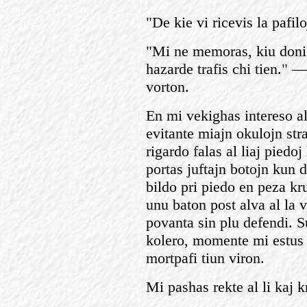
"De kie vi ricevis la pafil
"Mi ne memoras, kiu doni
hazarde trafis chi tien." 
vorton.
En mi vekighas intereso al
evitante miajn okulojn str
rigardo falas al liaj piedo
portas juftajn botojn kun 
bildo pri piedo en peza kr
unu baton post alva al la
povanta sin plu defendi. 
kolero, momente mi estus 
mortpafi tiun viron.
Mi pashas rekte al li kaj k