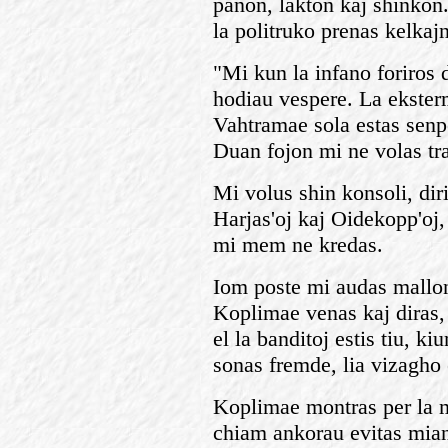
panon, lakton kaj shinkon
la politruko prenas kelkaj
"Mi kun la infano foriros d
hodiau vespere. La ekster
Vahtramae sola estas senp
Duan fojon mi ne volas tra
Mi volus shin konsoli, diri
Harjas'oj kaj Oidekopp'oj,
mi mem ne kredas.
Iom poste mi audas mallo
Koplimae venas kaj diras, 
el la banditoj estis tiu, k
sonas fremde, lia vizagho e
Koplimae montras per la
chiam ankorau evitas mian