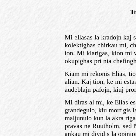
Tr
Mi ellasas la kradojn kaj
kolektighas chirkau mi, ch
ion. Mi klarigas, kion mi v
okupighas pri nia chefingh
Kiam mi rekonis Elias, tio
alian. Kaj tion, ke mi esta
audeblajn pafojn, kiuj pro
Mi diras al mi, ke Elias es
grandegulo, kiu mortigis l
maljunulo kun la akra rigar
pravas ne Ruutholm, sed 
ankau mi dividis la opinio