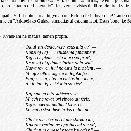
: la centra chefurba biblioteko "V. I. Lenin" konfirmis, ke en la person
n, protektanto de Esperanto". Jes, vere ekzistas tiu libro, do, trankvilig
simpatiis V. I. Lenin al nia lingvo au ne. Ech preferindus, se ne! Tamen n
cin ie en "Arkipelago Gulag" simpatias al esperantistoj. Estas bone, ke St
ilo. Kvankam ne matura, tamen propra.
Oldul' prudenta, vere, estis mia av', —
Konsiloj liaj — netushebla fundament',
Kaj estis plene certa li pri sia prav',
Ke revoj niaj donas forton al la sent'.
Naiva rev' en jun' ne estis la problem', —
Mi agis ofte malgrau la logika fer'.
Forgesis mi, chu mi elektis tion mem,
Au iu iam igis vivi min sub ter'.
Kaj nun en mia subtera vivo
Mi ech ne revas pri ripozo au ferio.
Kaj en eterna mallum' kaverna
La verda stelo hele brilas antau mi.
Chi tie nur eterna shtono chirkau mi,
Koloron verdan ne aprobas loka mor',
Chi tie nun amasoj vagas kaj ech pli
—