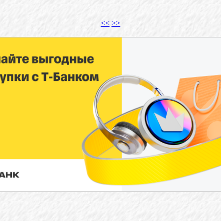
<<
>>