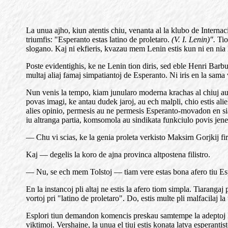
La unua ajho, kiun atentis chiu, venanta al la klubo de Interna
triumfis: "Esperanto estas latino de proletaro.
(V. I. Lenin)".
Tio
slogano. Kaj ni ekfieris, kvazau mem Lenin estis kun ni en nia 
Poste evidentighis, ke ne Lenin tion diris, sed eble Henri Barbu
multaj aliaj famaj simpatiantoj de Esperanto. Ni iris en la sama 
Nun venis la tempo, kiam junularo moderna krachas al chiuj aut
povas imagi, ke antau dudek jaroj, au ech malpli, chio estis alie
alies opinio, permesis au ne permesis Esperanto-movadon en sia
iu altranga partia, komsomola au sindikata funkciulo povis jen
— Chu vi scias, ke la genia proleta verkisto Maksirn Gorjkij fi
Kaj — degelis la koro de ajna provinca altpostena filistro.
— Nu, se ech mem Tolstoj — tiam vere estas bona afero tiu Es
En la instancoj pli altaj ne estis la afero tiom simpla. Tiaranga
vortoj pri "latino de proletaro". Do, estis multe pli malfacilaj 
Esplori tiun demandon komencis preskau samtempe la adeptoj kaj
viktimoj. Vershajne, la unua el tiuj estis konata latva esperant