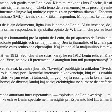
hmentanoj ech gardis mem Lenin-on. Kiam mi renkontis Ints Chache, li es
firmis siajn rememorojn. Chefa temo de la rememoroj estis personaj ren
nternacia lingvo kaj multfoje esprimis sian pozitivan rilaton al Esperant
inismo (IML), ricevis akran kritikan respondon. Mi opinias, ke tiu resp
econ de ia ajn dokumento, ligita kun la nomo de Lenin. Al tiu instanco, d
is la saman respondon: ia ajn skriba opinio de V. I. Lenin chu por au ko
 kaj ties kontrauuloj pro la opinio de Lenin, do pri aparteno de Lenin al ti
lonte publikigis ech centraj jhurnaloj. Jen iu jhurnalisto el la chefa part
speranlo estas senbezona elpensajho. Kaj ke tion al la maljunulino iam ra
AH, en 1912! Sed, chu vi ne scias, karaj, ke en 1912 Lenin estis en K
n. Vere, ne povis li preteratenti la aranghon kun mil partoprenantoj! Ja 
Salavat: la centra jhurnalo "Izvestija" publikigis la artikolon "Sveda a
o iaj planoj por... kontrakti internaciajn konvenciojn, kiuj celus estab
iris, ke jam estas tri tutmondaj lingvoj, kaj la rusa ighos la kvara. La ar
moj de diversaj landoj kaj nacioj efektivighas ne surbaze de artefarita 
nda autoritato inter esperantistoj — esploristoj de Lenin-verkoj: "...mi 
 ke ech se Lenin speciale ne interesighis pri Esperanto kiel IL, tamen li 