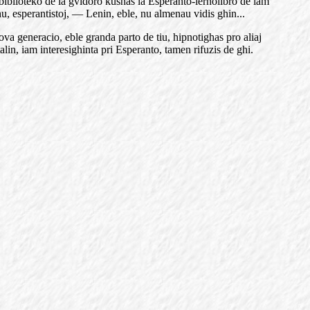
a biblioteko de la gvidoro kushas la Esperanto-lernolibro de iam
hu, esperantistoj, — Lenin, eble, nu almenau vidis ghin...
ova generacio, eble granda parto de tiu, hipnotighas pro aliaj
alin, iam interesighinta pri Esperanto, tamen rifuzis de ghi.