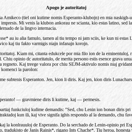
Apogo je autoritatoj
cia Amikeco (tiel oni kutime nomis Esperanto-klubojn) en mia naskigh-ur
 impresis. Mi venis la klubon ankorau ne scianta, kio estas latino, sed la 
lernado de la lingvo internacia.
sse* au iu alia famulo, tamen al tiu tempo ni jam sciis, ke kun ni estas
vico kaj tiu fakto varmigis niajn infanajn korojn.
oritatoj. Kiam mi, citanta edukcele por mia filo ion de la eminentuloj, 
l. Chiu opinio dc autoritatulo, de merita persono estis esence grava unuav
 regneto. Kaj treege valora por chiu SEJM-aktivulo nomis niaj gvidanto
e komenci la parolon:
rme subtenis Esperanton. Jen, kion li diris. Kaj jen, kion diris Lunacha
peranto! — gravmiene diris li kutime, kaj — permesis.
j partiaj funkciuloj kulime demandis: "Sed, chu Lenin ion bonan diris pri 
la traktadoj kun ili, kaj vive signifa ighis respondo al la demando, chu f
 la konlrauuloj de Esperanto. Do la serchado de Lenin-opinio pri Esper
isto, tradukisto de Janis Rainis*, rigano Ints Chache*. Tiu heroa, honest