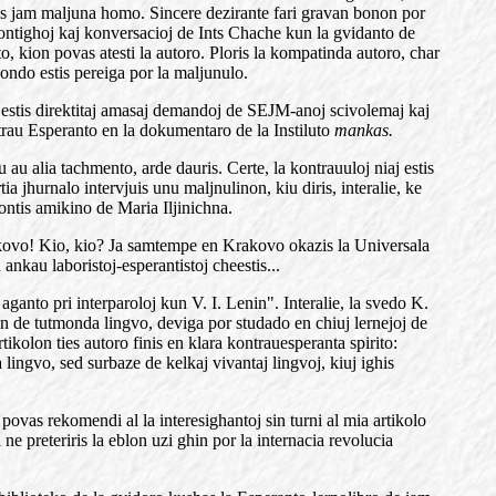
tis jam maljuna homo. Sincere dezirante fari gravan bonon por
kontighoj kaj konversacioj de Ints Chache kun la gvidanto de
o, kion povas atesti la autoro. Ploris la kompatinda autoro, char
ondo estis pereiga por la maljunulo.
o, estis direktitaj amasaj demandoj de SEJM-anoj scivolemaj kaj
ntrau Esperanto en la dokumentaro de la Instiluto
mankas.
u au alia tachmento, arde dauris. Certe, la kontrauuloj niaj estis
ia jhurnalo intervjuis unu maljnulinon, kiu diris, interalie, ke
kontis amikino de Maria Iljinichna.
rakovo! Kio, kio? Ja samtempe en Krakovo okazis la Universala
ankau laboristoj-esperantistoj cheestis...
ganto pri interparoloj kun V. I. Lenin". Interalie, la svedo K.
lon de tutmonda lingvo, deviga por studado en chiuj lernejoj de
tikolon ties autoro finis en klara kontrauesperanta spirito:
lingvo, sed surbaze de kelkaj vivantaj lingvoj, kiuj ighis
povas rekomendi al la interesighantoj sin turni al mia artikolo
ne preteriris la eblon uzi ghin por la internacia revolucia