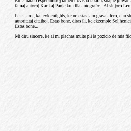
En la batalo esperantistoj tamen trovis la fakton, shajne gravan
famaj autoroj Kar kaj Panje kun ilia autografo: "Al sinjoro Leni
Pasis jaroj, kaj evidentighis, ke ne estas jam grava afero, chu 
autoritataj citajhoj. Estas bone, diras ili, ke ekzemple Soljheni
Estas bone...
Mi diru sincere, ke al mi plachas multe pli la pozicio de mia f