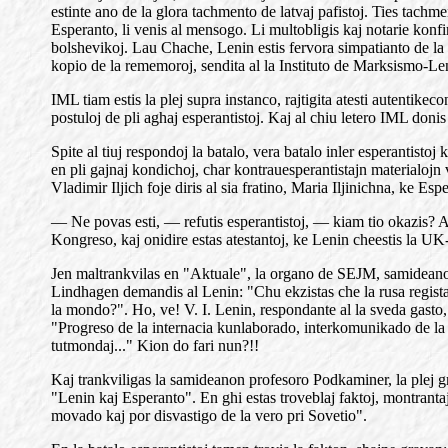
estinte ano de la glora tachmento de latvaj pafistoj. Ties tac
Esperanto, li venis al mensogo. Li multobligis kaj notarie kon
bolshevikoj. Lau Chache, Lenin estis fervora simpatianto de la i
kopio de la rememoroj, sendita al la Instituto de Marksismo-Len
IML tiam estis la plej supra instanco, rajtigita atesti autentik
postuloj de pli aghaj esperantistoj. Kaj al chiu letero IML don
Spite al tiuj respondoj la batalo, vera batalo inler esperantistoj
en pli gajnaj kondichoj, char kontrauesperantistajn materialojn vo
Vladimir Iljich foje diris al sia fratino, Maria Iljinichna, ke E
— Ne povas esti, — refutis esperantistoj, — kiam tio okazis? 
Kongreso, kaj onidire estas atestantoj, ke Lenin cheestis la UK-o
Jen maltrankvilas en "Aktuale", la organo de SEJM, samideano el 
Lindhagen demandis al Lenin: "Chu ekzistas che la rusa registar
la mondo?". Ho, ve! V. I. Lenin, respondante al la sveda gasto, d
"Progreso de la internacia kunlaborado, interkomunikado de la ho
tutmondaj..." Kion do fari nun?!!
Kaj trankviligas la samideanon profesoro Podkaminer, la plej gra
"Lenin kaj Esperanto". En ghi estas troveblaj faktoj, montrantaj,
movado kaj por disvastigo de la vero pri Sovetio".