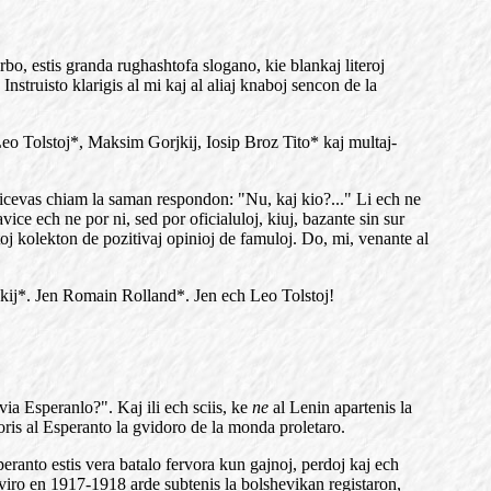
bo, estis granda rughashtofa slogano, kie blankaj literoj
Instruisto klarigis al mi kaj al aliaj knaboj sencon de la
 Leo Tolstoj*, Maksim Gorjkij, Iosip Broz Tito* kaj multaj-
ricevas chiam la saman respondon: "Nu, kaj kio?..." Li ech ne
ice ech ne por ni, sed por oficialuloj, kiuj, bazante sin sur
j kolekton de pozitivaj opinioj de famuloj. Do, mi, venante al
rskij*. Jen Romain Rolland*. Jen ech Leo Tolstoj!
via Esperanlo?". Kaj ili ech sciis, ke
ne
al Lenin apartenis la
avoris al Esperanto la gvidoro de la monda proletaro.
anto estis vera batalo fervora kun gajnoj, perdoj kaj ech
a viro en 1917-1918 arde subtenis la bolshevikan registaron,