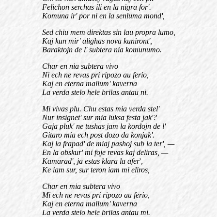
Felichon serchas ili en la nigra for'.
Komuna ir' por ni en la senluma mond',
Sed chiu mem direktas sin lau propra lumo,
Kaj kun mir' alighas nova kuniront',
Baraktojn de l' subtera nia komunumo.
Char en nia subtera vivo
Ni ech ne revas pri ripozo au ferio,
Kaj en eterna mallum' kaverna
La verda stelo hele brilas antau ni.
Mi vivas plu. Chu estas mia verda stel'
Nur insignet' sur mia luksa festa jak'?
Gaja pluk' ne tushas jam la kordojn de l'
Gitaro mia ech post dozo da konjak'.
Kaj la frapad' de miaj pashoj sub la ter', —
En la obskur' mi foje revas kaj deliras, —
Kamarad', ja estas klara la afer
',
Ke iam sur, sur teron iam mi eliros,
Char en mia subtera vivo
Mi ech ne revas pri ripozo au ferio,
Kaj en eterna mallum' kaverna
La verda stelo hele brilas antau mi.