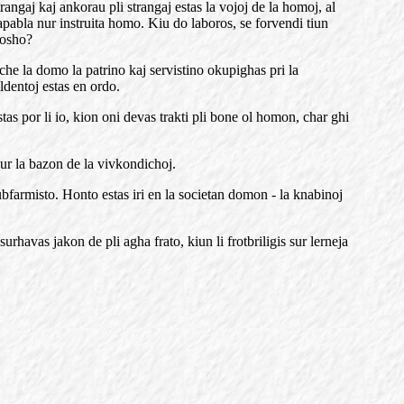
rangaj kaj ankorau pli strangaj estas la vojoj de la homoj, al
kapabla nur instruita homo. Kiu do laboros, se forvendi tiun
posho?
 che la domo la patrino kaj servistino okupighas pri la
ildentoj estas en ordo.
as por li io, kion oni devas trakti pli bone ol homon, char ghi
sur la bazon de la vivkondichoj.
ubfarmisto. Honto estas iri en la societan domon - la knabinoj
rhavas jakon de pli agha frato, kiun li frotbriligis sur lerneja