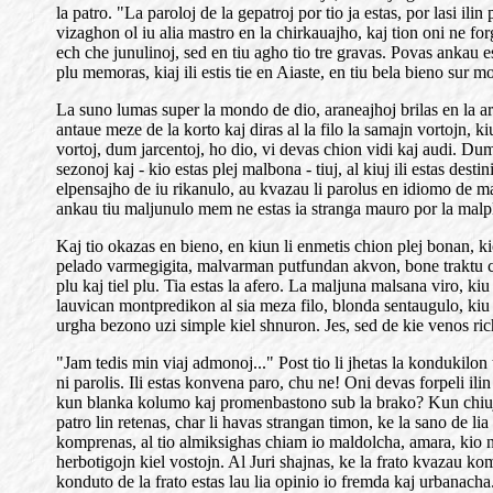
la patro. "La paroloj de la gepatroj por tio ja estas, por lasi ili
vizaghon ol iu alia mastro en la chirkauajho, kaj tion oni ne for
ech che junulinoj, sed en tiu agho tio tre gravas. Povas ankau es
plu memoras, kiaj ili estis tie en Aiaste, en tiu bela bieno sur
La suno lumas super la mondo de dio, araneajhoj brilas en la a
antaue meze de la korto kaj diras al la filo la samajn vortojn, 
vortoj, dum jarcentoj, ho dio, vi devas chion vidi kaj audi. Dum
sezonoj kaj - kio estas plej malbona - tiuj, al kiuj ili estas des
elpensajho de iu rikanulo, au kvazau li parolus en idiomo de m
ankau tiu maljunulo mem ne estas ia stranga mauro por la malpl
Kaj tio okazas en bieno, en kiun li enmetis chion plej bonan, ki
pelado varmegigita, malvarman putfundan akvon, bone traktu c
plu kaj tiel plu. Tia estas la afero. La maljuna malsana viro, ki
lauvican montpredikon al sia meza filo, blonda sentaugulo, ki
urgha bezono uzi simple kiel shnuron. Jes, sed de kie venos rich
"Jam tedis min viaj admonoj..." Post tio li jhetas la kondukilon
ni parolis. Ili estas konvena paro, chu ne! Oni devas forpeli 
kun blanka kolumo kaj promenbastono sub la brako? Kun chiuj s
patro lin retenas, char li havas strangan timon, ke la sano de lia
komprenas, al tio almiksighas chiam io maldolcha, amara, kio ne pe
herbotigojn kiel vostojn. Al Juri shajnas, ke la frato kvazau kom
konduto de la frato estas lau lia opinio io fremda kaj urbanacha