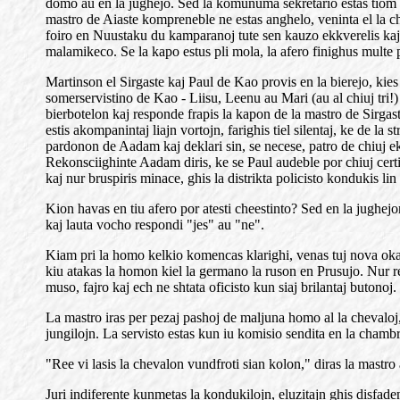
domo au en la jughejo. Sed la komunuma sekretario estas tiom o
mastro de Aiaste kompreneble ne estas anghelo, veninta el la chi
foiro en Nuustaku du kamparanoj tute sen kauzo ekkverelis kaj u
malamikeco. Se la kapo estus pli mola, la afero finighus multe pl
Martinson el Sirgaste kaj Paul de Kao provis en la bierejo, kies 
somerservistino de Kao - Liisu, Leenu au Mari (au al chiuj tri!) 
bierbotelon kaj responde frapis la kapon de la mastro de Sirgast
estis akompanintaj liajn vortojn, farighis tiel silentaj, ke de la 
pardonon de Aadam kaj deklari sin, se necese, patro de chiuj eks
Rekonsciighinte Aadam diris, ke se Paul audeble por chiuj certig
kaj nur bruspiris minace, ghis la distrikta policisto kondukis lin 
Kion havas en tiu afero por atesti cheestinto? Sed en la jughejon
kaj lauta vocho respondi "jes" au "ne".
Kiam pri la homo kelkio komencas klarighi, venas tuj nova okaz
kiu atakas la homon kiel la germano la ruson en Prusujo. Nur re
muso, fajro kaj ech ne shtata oficisto kun siaj brilantaj butonoj.
La mastro iras per pezaj pashoj de maljuna homo al la chevaloj, 
jungilojn. La servisto estas kun iu komisio sendita en la cham
"Ree vi lasis la chevalon vundfroti sian kolon," diras la mastro 
Juri indiferente kunmetas la kondukilojn, eluzitajn ghis disfaden