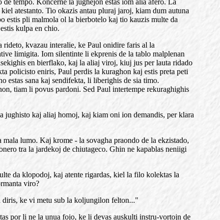
o de tempo. Koncerne la jughejon estas iom alia afero. La
 kiel atestanto. Tio okazis antau pluraj jaroj, kiam dum autuna
 estis pli malmola ol la bierbotelo kaj tio kauzis multe da
estis kulpa en chio.
rideto, kvazau interalie, ke Paul onidire faris al la
tive limigita. Iom silentinte li ekprenis de la tablo malplenan
ighis en bierflako, kaj la aliaj viroj, kiuj jus per lauta ridado
ta policisto eniris, Paul perdis la kuraghon kaj estis preta peti
estas sana kaj sendifekta, li liberighis de sia timo.
fanon, tiam li povus pardoni. Sed Paul intertempe rekuraghighis
 la jughisto kaj aliaj homoj, kaj kiam oni ion demandis, per klara
ua mala lumo. Kaj krome - la sovagha praondo de la ekzistado,
onero tra la jardekoj de chiutageco. Ghin ne kapablas neniigi
e da klopodoj, kaj atente rigardas, kiel la filo kolektas la
ormanta viro?
diris, ke vi metu sub la koljungilon felton..."
s por li ne la unua fojo, ke li devas auskulti instru-vortojn de