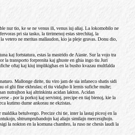
e nur tio, ke se ne venus ili, venus iuj aliaj. La lokomobilo ne
rvoras pri sia tasko, la tirrimenoj estas strechitaj, la
 la vetero ne meritas mallaudon, kio ja pleje gravas. Donu dio,
juna kaj fortstatura, estas la mastrido de Aiaste. Sur la vojo tra
r la transporto forprenita kaj ghuste en ghia ingo tiu Juri
fiche oftaj kaj kiuj implikighas en la busho kvazau multfalda
turo. Mallonge dirite, tiu viro jam de sia infaneco shatis sidi
ol ghi fine ekbrulas; el tiu vidajho li lernis sufiche multe;
an nutrajhon kaj altrinkinta acidan lakton. Acidan
e - por la porkoj kaj servistoj, precipe en tiaj bienoj, kie la
oreca kutimo dume ankorau ne ekzistas.
aldika betulvergo. Precize chi tie, inter la lastaj piceoj en la
tuntukojn, shtrumprubandojn kaj aliajn similajn mercerajhojn.
asigi la nokton en la komuna chambro, la ruso ne chesis laudi la