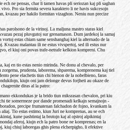
upule ech ne pensas, char li tamen havas pli seriozan kaj pli saghan
a vivo. Pro sia fermita severa karaktero li ne havis sukcesojn
tultan, kvazau per hakilo formitan vizaghon. Neniu nun precize
as parolsono de la virinoj. La maljuna mastro staras kiel
enue kvazau pezaj pluvgutoj sur grenamason. Dum jardekoj la samaj
la vortoj estas chiam same senshanghaj kiel la alternado de la
oj. Kvazau malantau ili ne estus vivspertoj, sed ili estus nur
vo, el kiuj oni povas trafe-netrafe kelkion kompreni. Chu
a, kaj en tio estas nenio mirinda. Ne donu al chevalo, per
tu zorgema, prudenta, laborema, shparema, komprenema kaj tiel
udento pene elachetis tiun chi bienon de la nobelbieno, faras
ndukilojn, kiujn oni jam delonge devus forjheti au okaze de
chagrenite diras al la patro:
lia mano ekkondukas je la brido tiun miksrasan chevalon, pri kiu
as chi tie somermeze por dande promenadi kelkajn semajnojn -
laboradon, precipe frumatenan falchadon de fojno, kvankam la
la aliaj. Tio estas estimo, kiun Juri ne komprenas, au se ech
intaj, kune pashtintaj la brutojn kaj al ojstroj alpikintaj
la mondaj aferoj, kiujn ech la patro bone ne komprenas; en la
, kiuj chiuj laboregas ghis plena elcherpigho, li efektive