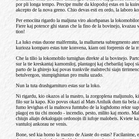
por pli longa tempo. Precipe multe da klopodoj estas en la kuirejo
akcepto de la nova greno. Chio devas esti en ordo, la laboro 
Per emociita rigardo la maljuna viro akorhpanas la lokomobilon, 
Fiere kaj potence ghi staras che la fino de la bovinejo, kvazau 
tion!
La luko estas duone malfermita, la mallumeta subtegmento atend
kurioza komparo estas tute konvena, kiam oni forprenis de la ma
Che la tilio la lokomobilo turnighas direkte al la bovinejo. Part
sur la tie kreskantaj kamomiloj, plantagoj kaj chebarilaj lapoj
parto de la ghirejo kaj povas trankvile malstrechi siajn tirrimen
betulvergon, stumpighintan pro multa uzado.
Nun la tuta drashgarnituro estas sur la loko.
Ni rigardu, kio okazos al la mastro, la zorgoplena maljunulo, ki
filo sur la kapo. Kio povus okazi al Mats Aniluik dum tia bela 
fumo levighas el la malnova fumtubo de la loghdomo rekte supren
plagoj en tiu chi mondo - incendio, pesto, milito kaj morto. Ma
chiujn aliajn dekalogajn ordonojn ili iufoje malobeis. Kviete ka
vantuloj ankorau ne venis.
Bone, sed kia homo la mastro de Aiaste do estas? Facilanime, e