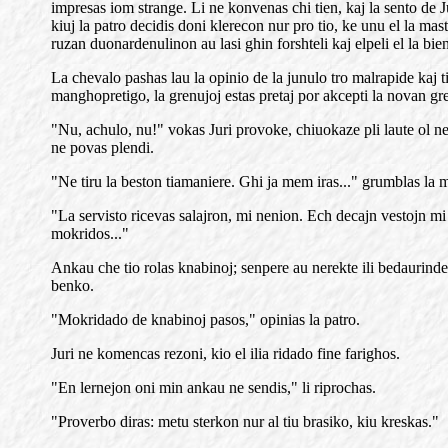
impresas iom strange. Li ne konvenas chi tien, kaj la sento de Ju
kiuj la patro decidis doni klerecon nur pro tio, ke unu el la ma
ruzan duonardenulinon au lasi ghin forshteli kaj elpeli el la b
La chevalo pashas lau la opinio de la junulo tro malrapide kaj ti
manghopretigo, la grenujoj estas pretaj por akcepti la novan greno
"Nu, achulo, nu!" vokas Juri provoke, chiuokaze pli laute ol nec
ne povas plendi.
"Ne tiru la beston tiamaniere. Ghi ja mem iras..." grumblas la m
"La servisto ricevas salajron, mi nenion. Ech decajn vestojn mi 
mokridos..."
Ankau che tio rolas knabinoj; senpere au nerekte ili bedaurinde c
benko.
"Mokridado de knabinoj pasos," opinias la patro.
Juri ne komencas rezoni, kio el ilia ridado fine farighos.
"En lernejon oni min ankau ne sendis," li riprochas.
"Proverbo diras: metu sterkon nur al tiu brasiko, kiu kreskas."