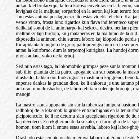
ankau kiel brutarvojo, la fera koloso enveturas en la bienon, sur
levighas de la maljunaj sorparboj en la aeron kaj kun teruro fo
Jam estas autuna posttagmezo, tio estas videbla el chio. Kaj jam
venos vintro, frosta luno rigardos kun flava indiferenteco supe
delikataj sonoj de la animharpo kaj sekreta deziro, neniam plen
maltrankvilajn birdojn, kiuj malaperas en la mallumo de la sud-
ekposedis la animon, chiu surtera laboro kaj klopodado perdis p
forrapidanta triangulo de gruoj partoprenigis onin en iu senpr
antau la kuirforno, dum la terpomoj kuirighas. La hundoj dormas
ghoja adiaua voko de la gruoj.
Sed nun estas tago, la lokomobilo grimpas peze sur la monton k
sub tilio, plantita de lia patro, apogante sin sur bastono la ma
drashado, baldau oni funkciigos la mashinon kaj greno, beno kaj
enpense dankas la grandan dion, ke li ankorau je unu autuno plil
ankorau unu drashadon, de laboro ebriajn solenajn homojn, dr
manojn.
La mastro staras apogante sin sur la tuberoza junipera bastono ka
radhokoj de la lokomobilo grince entranchighas en la ter-surfaco
plejpotenculo, ke li ne deturnu sian gracplenan rigardon de tiu c
kaj devoteco. En ekghermo de la sekalo, en formigho de la spiko
homon, tiom kiom li entute estas savebla, laboro kaj labor-ghojo, k
Drashado estas en bieno chiam grava laboro kaj granda festo. S