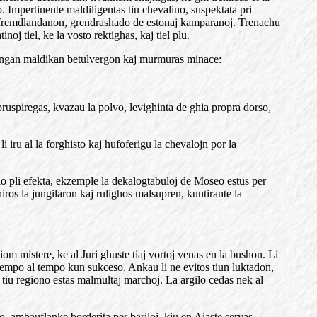
. Impertinente maldiligentas tiu chevalino, suspektata pri
 fremdlandanon, grendrashado de estonaj kamparanoj. Trenachu
j tiel, ke la vosto rektighas, kaj tiel plu.
la longan maldikan betulvergon kaj murmuras minace:
 bruspiregas, kvazau la polvo, levighinta de ghia propra dorso,
 iru al la forghisto kaj hufoferigu la chevalojn por la
io pli efekta, ekzemple la dekalogtabuloj de Moseo estus per
iros la jungilaron kaj rulighos malsupren, kuntirante la
iom mistere, ke al Juri ghuste tiaj vortoj venas en la bushon. Li
 de tempo al tempo kun sukceso. Ankau li ne evitos tiun luktadon,
i tiu regiono estas malmultaj marchoj. La argilo cedas nek al
o, ambauflanke borderita per bariloj, kiu en Aiaste servas