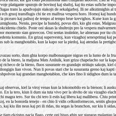
voje platigante spurojn de bovinoj kaj shafoj, kaj tio estas sufiche impon
rflugas trans la apudvojajn stakojn de sekalgarboj. Ili ne alkutimighis 
 ech gruoj transflugis chi tie en malfrua vespera horo. Homoj kaj hundoj
r la picearo kaj palisoj de tempo al tempo brue krevighos. Kune kun la g
umighonta. Neniu, precipe la hundoj, povus diri, kio ghi estas. Malgrau t
okcidenta chielo. Poste oni skuas la shultrojn pro la vespera malvarmeto
or momento sian gravecon. Oni sentas instinkte, ke almenau por tiu chi 
ecedenta komunio. En grizaj supervestoj, kun vizaghoj senesprimaj kaj p
 sub la manghotablo, kun la kapo sur la piedoj, kaj atendas la pretigho
vazau sorto, dum ghia korpo malbonaugure nigras en la lumo de la fruau
stro de la bieno, la maljuna Mats Aniluik, kun griza chapelacho sur la k
 richeco de la bieno, fluos susurante en grandajn striitajn sakojn, kiel
ongigis lian vivon. Nun li povas stari che la susuranta greno kaj kapti 
ashpolvon kaj grandan manghotablon, che kies fino li sidighos dum la
j observas, kiel la viroj venas kun la lokomobilo en la bienon; li auskult
. En la tero, kiun li dum sia tuta vivo per la shvito de sia vizagho elac
hi magra tero. Sur tiu chi tero li estis kaj libera kaj mallibera. Chiu p
j, en la bonorda tenejo - en chio li vidis celkonformecon, sentis ghojo
aj kiu ilin neas kaj pri ili ridas, tiu segas la branchon, sur kiu li sidas
e tiam ekzistus nacia flago, certe oni hisus ghin sur stangon malantau l