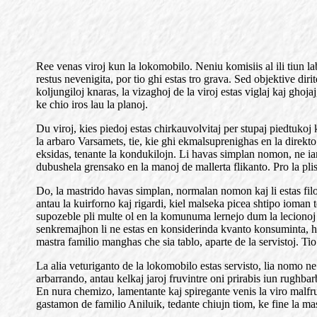
Ree venas viroj kun la lokomobilo. Neniu komisiis al ili tiun la
restus nevenigita, por tio ghi estas tro grava. Sed objektive dirit
koljungiloj knaras, la vizaghoj de la viroj estas viglaj kaj gh
ke chio iros lau la planoj.
Du viroj, kies piedoj estas chirkauvolvitaj per stupaj piedtukoj ka
la arbaro Varsamets, tie, kie ghi ekmalsuprenighas en la direkto 
eksidas, tenante la kondukilojn. Li havas simplan nomon, ne ian
dubushela grensako en la manoj de mallerta flikanto. Pro la plisi
Do, la mastrido havas simplan, normalan nomon kaj li estas filo 
antau la kuirforno kaj rigardi, kiel malseka picea shtipo ioman t
supozeble pli multe ol en la komunuma lernejo dum la lecionoj d
senkremajhon li ne estas en konsiderinda kvanto konsuminta, ho n
mastra familio manghas che sia tablo, aparte de la servistoj. 
La alia veturiganto de la lokomobilo estas servisto, lia nomo ne 
arbarrando, antau kelkaj jaroj fruvintre oni prirabis iun rughba
En nura chemizo, lamentante kaj spiregante venis la viro malfru
gastamon de familio Aniluik, tedante chiujn tiom, ke fine la mastr