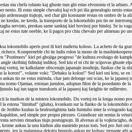
estas nia chefa rolanto kaj ghuste nun ghi estas elvenonta el la arbaro. An
per nenio. Ili estas simple chevaloj kaj ech pri ilia genealogio nenio estas
jn ardenrasajn trajtojn, sed char ghi konstante restas en ombro de la ali
 ne kredas, ne kredu, la transporto de la lokomobilo pro tio ne interrom
kvizagha servisto, preskau same sanktaj kiel bovinoj por hindoj. Se iu va
aj ne estos tute neeble, ke li pagos pro chiu chevalo per almenau po un
ksa lokomobilo aperis post ili kiel mallerta koloso. La acheto de tia gra
sia richeco. Kompreneble chi tie ludis rolon la mono de la mashinkooperat
h en "Postimees" kiel pri ghojiga progreso "de kultura evoluigo de kampk
 angle skribitaj fidindaj indikoj. Sed kiu el ni chi tie scipovas ghuste 
naj vortoj, ne kalkulante obscenajn japanajn insultojn, fiaskas che la sh
la koron!", volante voki: "Dehaku la kolon!" Sed kiel oni kriu, se en la
nkau tio ne estus mirinda, char jam delonge oni scias, ke la japanoj mi
tona nomo Ojamaa, estonan junulon, adoptan filon de la posedanto de la
ulo kaj iun tagon transkuris al la japanoj kaj farighis tie militestro.
ekscii la markon de la mistera lokomobilo. Du vortoj en la longa nomo 
l la estona "liimitud" (gluita), kvankam sur la flanko de la lokomobilo e
de Jerihho kushas la brulrustighinta lada fumtubo inter la svingrado kaj
s kapablon, sed simple por propra plezuro. Grandioze sin sentas la veturi
nta servisto rimarkas tiujn postsignojn. Ili alvenas al la vojkrucigho, d
o, krome ankau la unu klafton alta mastrido pezas iom. Sed pro Juri oni 
atentu, jen la malantaua dekstra brunulo ankau tre kulpas: trenante ghi 