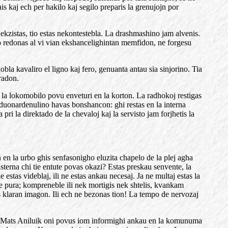
ais kaj ech per hakilo kaj segilo preparis la grenujojn por
 ekzistas, tio estas nekontestebla. La drashmashino jam alvenis.
tuno redonas al vi vian ekshancelighintan memfidon, ne forgesu
a kavaliro el ligno kaj fero, genuanta antau sia sinjorino. Tia
radon.
 ke la lokomobilo povu enveturi en la korton. La radhokoj restigas
a duonardenulino havas bonshancon: ghi restas en la interna
ri la direktado de la chevaloj kaj la servisto jam forjhetis la
n en la urbo ghis senfasonigho eluzita chapelo de la plej agha
terna chi tie entute povas okazi? Estas preskau senvente, la
tas videblaj, ili ne estas ankau necesaj. Ja ne multaj estas la
he pura; kompreneble ili nek mortigis nek shtelis, kvankam
vas klaran imagon. Ili ech ne bezonas tion! La tempo de nervozaj
 Pri Mats Aniluik oni povus iom informighi ankau en la komunuma