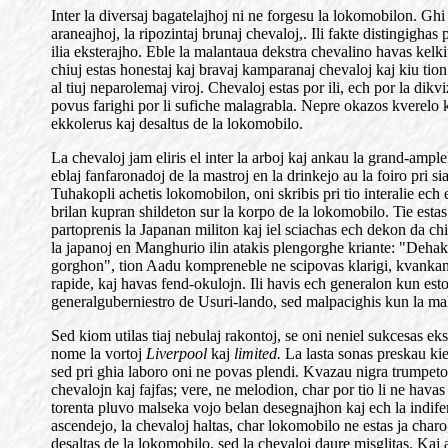
Inter la diversaj bagatelajhoj ni ne forgesu la lokomobilon. Ghi 
araneajhoj, la ripozintaj brunaj chevaloj,. Ili fakte distingighas 
ilia eksterajho. Eble la malantaua dekstra chevalino havas kelkiu
chiuj estas honestaj kaj bravaj kamparanaj chevaloj kaj kiu tion
al tiuj neparolemaj viroj. Chevaloj estas por ili, ech por la di
povus farighi por li sufiche malagrabla. Nepre okazos kverelo k
ekkolerus kaj desaltus de la lokomobilo.
La chevaloj jam eliris el inter la arboj kaj ankau la grand-ample
eblaj fanfaronadoj de la mastroj en la drinkejo au la foiro pri 
Tuhakopli achetis lokomobilon, oni skribis pri tio interalie ec
brilan kupran shildeton sur la korpo de la lokomobilo. Tie estas
partoprenis la Japanan militon kaj iel sciachas ech dekon da chi
la japanoj en Manghurio ilin atakis plengorghe kriante: "Dehaku 
gorghon", tion Aadu kompreneble ne scipovas klarigi, kvankam a
rapide, kaj havas fend-okulojn. Ili havis ech generalon kun es
generalguberniestro de Usuri-lando, sed malpacighis kun la maljun
Sed kiom utilas tiaj nebulaj rakontoj, se oni neniel sukcesas 
nome la vortoj
Liverpool
kaj
limited.
La lasta sonas preskau kie
sed pri ghia laboro oni ne povas plendi. Kvazau nigra trumpeto 
chevalojn kaj fajfas; vere, ne melodion, char por tio li ne hava
torenta pluvo malseka vojo belan desegnajhon kaj ech la indifere
ascendejo, la chevaloj haltas, char lokomobilo ne estas ja char
desaltas de la lokomobilo, sed la chevaloj daure misglitas. Kaj 