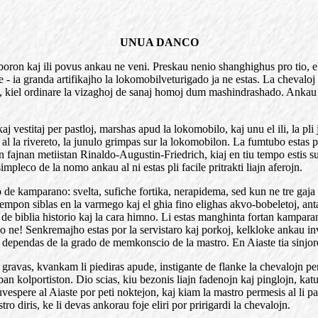
UNUA DANCO
boron kaj ili povus ankau ne veni. Preskau nenio shanghighus pro tio, ebl
e - ia granda artifikajho la lokomobilveturigado ja ne estas. La chevaloj fe
ojaj, kiel ordinare la vizaghoj de sanaj homoj dum mashindrashado. Ankau
j vestitaj per pastloj, marshas apud la lokomobilo, kaj unu el ili, la pli 
al la rivereto, la junulo grimpas sur la lokomobilon. La fumtubo estas po
 fajnan metiistan Rinaldo-Augustin-Friedrich, kiaj en tiu tempo estis su
mpleco de la nomo ankau al ni estas pli facile pritrakti liajn aferojn.
de kamparano: svelta, sufiche fortika, nerapidema, sed kun ne tre gaja na
empon siblas en la varmego kaj el ghia fino elighas akvo-bobeletoj, antau 
e biblia historio kaj la cara himno. Li estas manghinta fortan kamparan
e! Senkremajho estas por la servistaro kaj porkoj, kelkloke ankau invers
Tio dependas de la grado de memkonscio de la mastro. En Aiaste tia sinj
gravas, kvankam li piediras apude, instigante de flanke la chevalojn per m
rban kolportiston. Dio scias, kiu bezonis liajn fadenojn kaj pinglojn, ka
vespere al Aiaste por peti noktejon, kaj kiam la mastro permesis al li p
o diris, ke li devas ankorau foje eliri por pririgardi la chevalojn.