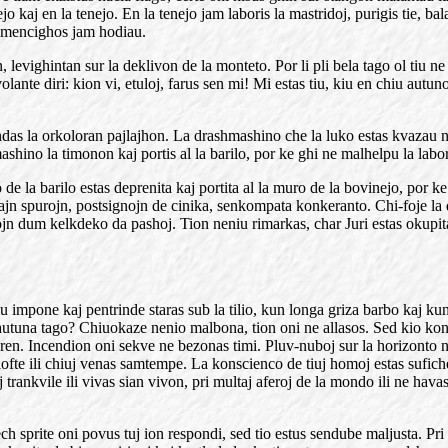
 kaj en la tenejo. En la tenejo jam laboris la mastridoj, purigis tie, bal
komencighos jam hodiau.
levighintan sur la deklivon de la monteto. Por li pli bela tago ol tiu ne
volante diri: kion vi, etuloj, farus sen mi! Mi estas tiu, kiu en chiu au
as la orkoloran pajlajhon. La drashmashino che la luko estas kvazau nobl
shino la timonon kaj portis al la barilo, por ke ghi ne malhelpu la labo
o de la barilo estas deprenita kaj portita al la muro de la bovinejo, por
 siajn spurojn, postsignojn de cinika, senkompata konkeranto. Chi-foje l
ojn dum kelkdeko da pashoj. Tion neniu rimarkas, char Juri estas okupita p
u impone kaj pentrinde staras sub la tilio, kun longa griza barbo kaj ku
autuna tago? Chiuokaze nenio malbona, tion oni ne allasos. Sed kio kons
. Incendion oni sekve ne bezonas timi. Pluv-nuboj sur la horizonto ne es
lofte ili chiuj venas samtempe. La konscienco de tiuj homoj estas sufic
j trankvile ili vivas sian vivon, pri multaj aferoj de la mondo ili ne ha
ch sprite oni povus tuj ion respondi, sed tio estus sendube maljusta.