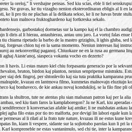
n preter la oreloj," li vershajne pensas. Sed kiu scias, eble li tiel senskr
gesu. Ne gravas, ke tiu vizagho nenion eksterordinaran ebligis al li en l
ti, ke li pro tio ne plachas al la delikata sekso, ke li ne havas brute s
 monteto kun malnova fruktoghardeno kaj fortkreska sekalo.
rbardensejo, garbostakoj dormetas sur la kampo kaj el la chambro audigh
kiujn li diris al li hierau, antauhierau, antau unu jaro. La vortoj falas 
 tiu chiama ripetado la barbo de la mastro grizighis, li ighis ghiba, sed 
tinitaj, forgesas chion tuj en la sama momento. Neniun interesas liaj instru
auroj au nekonvertitaj paganoj. Chiuokaze ne en la rusa au germana ling
i aghaj Aiaste'anoj, siaspeca vokanta vocho en dezerto?
on li havis. Li estas mauro kiel chiu forpasanta generacio por la sekvant
hevalon, bruton, birdon kaj planton, neniun senpripense mistraktu. Es
u per siaj dek fingroj, per shtonlevilo kaj sia tuta praktika kamparana pr
u malrapide, kvazau en lantmova filmo, kunmetas malnovajn eluzitajn ko
eco kaj bonhaveco, de kie ankau novaj kondukiloj, se la filo fine pli ol 
 trans la shultron, tute ne atentas plu sian malsanan patron kaj per la a
ilin ambau, sed kiu tiam faros la kamplaboregon? Ja ne Karl, kiu aperad
endiference li konversacias afable kaj amike; li ne malshatas ankau 
 plej agha filo estas por tio tro malforta, por devigi lin labori egale kun 
rmesas al li rilati al la frato tute nature, kvazau ili ne estus kune kresk
patas lin, kiam li vespere, sidante sur la sojlotrabo parolas kun li pri 
. Karl kompreneble ne estas vantanimulo, sed chi tie, inter la kamparanoj