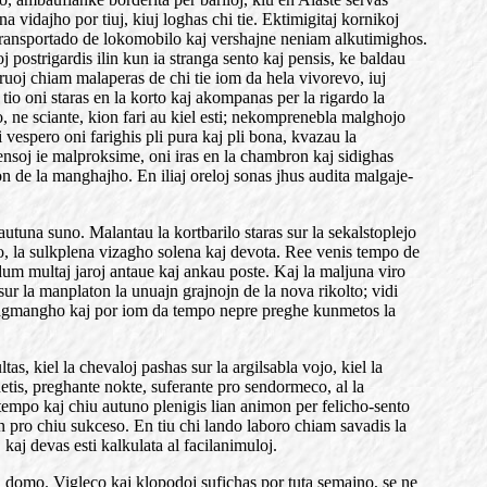
a vidajho por tiuj, kiuj loghas chi tie. Ektimigitaj kornikoj
al transportado de lokomobilo kaj vershajne neniam alkutimighos.
 postrigardis ilin kun ia stranga sento kaj pensis, ke baldau
ruoj chiam malaperas de chi tie iom da hela vivorevo, iuj
io oni staras en la korto kaj akompanas per la rigardo la
, ne sciante, kion fari au kiel esti; nekomprenebla malghojo
vespero oni farighis pli pura kaj pli bona, kvazau la
ensoj ie malproksime, oni iras en la chambron kaj sidighas
n de la manghajho. En iliaj oreloj sonas jhus audita malgaje-
tuna suno. Malantau la kortbarilo staras sur la sekalstoplejo
apo, la sulkplena vizagho solena kaj devota. Ree venis tempo de
 dum multaj jaroj antaue kaj ankau poste. Kaj la maljuna viro
sur la manplaton la unuajn grajnojn de la nova rikolto; vidi
 tagmangho kaj por iom da tempo nepre preghe kunmetos la
as, kiel la chevaloj pashas sur la argilsabla vojo, kiel la
hetis, preghante nokte, suferante pro sendormeco, al la
rintempo kaj chiu autuno plenigis lian animon per felicho-sento
n pro chiu sukceso. En tiu chi lando laboro chiam savadis la
, kaj devas esti kalkulata al facilanimuloj.
a domo. Vigleco kaj klopodoj sufichas por tuta semajno, se ne