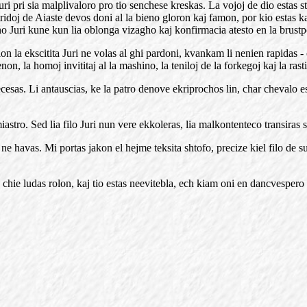
ri pri sia malplivaloro pro tio senchese kreskas. La vojoj de dio estas st
stridoj de Aiaste devos doni al la bieno gloron kaj famon, por kio estas 
ieno Juri kune kun lia oblonga vizagho kaj konfirmacia atesto en la brust
on la ekscitita Juri ne volas al ghi pardoni, kvankam li nenien rapidas -
n, la homoj invititaj al la mashino, la teniloj de la forkegoj kaj la rast
esas. Li antauscias, ke la patro denove ekriprochos lin, char chevalo est
iastro. Sed lia filo Juri nun vere ekkoleras, lia malkontenteco transiras 
ne havas. Mi portas jakon el hejme teksita shtofo, precize kiel filo de s
hie ludas rolon, kaj tio estas neevitebla, ech kiam oni en dancvespero su