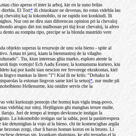
tau chio aperas el inter la arboj, kie en la suno brilas
 direbla. El Tori
*
ili chiuokaze ne devenas, tio estas videbla lau
aj chevaloj kaj la lokomobilo, ni ne rapidu ion konkludi. Ili
pighos. Nur oni ne diru sian diferencan opinion pri la chevaloj
gabondo arogus diri ion malbonan pri tiuj kvar chevaloj, la afero
u dento au rompita ripo, precipe se la blonda mastrido vere
nda objekto superas la resursojn de unu sola bieno - spite al
ivo. Antau tri jaroj, kiam la bienmastroj de la vilagho
ulturado". Tiu, kiun interesas ghia marko, esploru atente la
elparoli tiujn vortojn! Ech Aadu Eesner, la komunuma kuriero, kiu
ildeto kaj por kashi sian nescion ree fervorege ekrakontas, kiel
 lingvo mankas la litero "l"! Kial ili ne kriis: "Dehaku la
sparolas la estonan lingvon same kiel la setuoj
*
, nur multe pli
 nobelbieno Hellenurme, kiu onidire servis che la
povas veki kuriozajn pensojn che homoj kun vigla imag-povo,
stas videblaj nur nitoj. Hejtlignon ghi manghas terure multe,
 ilarujo. Juri de tempo al tempo devkonscie instigas la
gisto. La lokomobilo restigas sur la sabla, post la pasintvespera
e kie deturnighas la vojo al la bieno. chi tie komencighas argila
ne bezonas zorgi, char li havas homan koron en la brusto. Li
senchese detenas sin, kvankam shajnigas, ke ghi trenadas el la