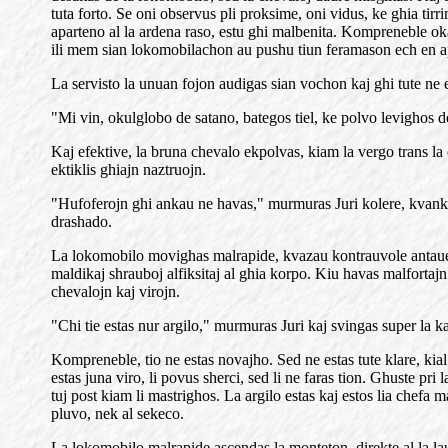
tuta forto. Se oni observus pli proksime, oni vidus, ke ghia ti
aparteno al la ardena raso, estu ghi malbenita. Kompreneble 
ili mem sian lokomobilachon au pushu tiun feramason ech en apudv
La servisto la unuan fojon audigas sian vochon kaj ghi tute ne e
"Mi vin, okulglobo de satano, bategos tiel, ke polvo levighos d
Kaj efektive, la bruna chevalo ekpolvas, kiam la vergo trans la 
ektiklis ghiajn naztruojn.
"Hufoferojn ghi ankau ne havas," murmuras Juri kolere, kvankam c
drashado.
La lokomobilo movighas malrapide, kvazau kontrauvole antauen. 
maldikaj shrauboj alfiksitaj al ghia korpo. Kiu havas malfortajn
chevalojn kaj virojn.
"Chi tie estas nur argilo," murmuras Juri kaj svingas super la k
Kompreneble, tio ne estas novajho. Sed ne estas tute klare, kial 
estas juna viro, li povus sherci, sed li ne faras tion. Ghuste pr
tuj post kiam li mastrighos. La argilo estas kaj estos lia chefa
pluvo, nek al sekeco.
La lokomobilo malrapide ascendas la monteton, direkte al la lau