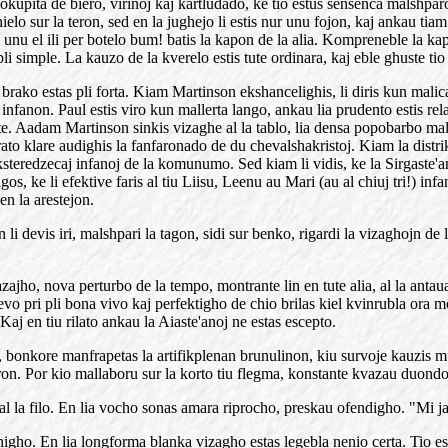
kupita de biero, virinoj kaj kartludado, ke tio estus sensenca malshpar
elo sur la teron, sed en la jughejo li estis nur unu fojon, kaj ankau tiam
nu el ili per botelo bum! batis la kapon de la alia. Kompreneble la kapo
i simple. La kauzo de la kverelo estis tute ordinara, kaj eble ghuste tio 
brako estas pli forta. Kiam Martinson ekshancelighis, li diris kun malica 
infanon. Paul estis viro kun mallerta lango, ankau lia prudento estis rela
e. Aadam Martinson sinkis vizaghe al la tablo, lia densa popobarbo malsek
strato klare audighis la fanfaronado de du chevalshakristoj. Kiam la distrik
teredzecaj infanoj de la komunumo. Sed kiam li vidis, ke la Sirgaste'ano 
os, ke li efektive faris al tiu Liisu, Leenu au Mari (au al chiuj tri!) in
en la arestejon.
 li devis iri, malshpari la tagon, sidi sur benko, rigardi la vizaghojn de
ajho, nova perturbo de la tempo, montrante lin en tute alia, al la anta
vo pri pli bona vivo kaj perfektigho de chio brilas kiel kvinrubla ora m
 Kaj en tiu rilato ankau la Aiaste'anoj ne estas escepto.
bonkore manfrapetas la artifikplenan brunulinon, kiu survoje kauzis mult
bron. Por kio mallaboru sur la korto tiu flegma, konstante kvazau duond
al la filo. En lia vocho sonas amara riprocho, preskau ofendigho. "Mi ja 
igho. En lia longforma blanka vizagho estas legebla nenio certa. Tio esta