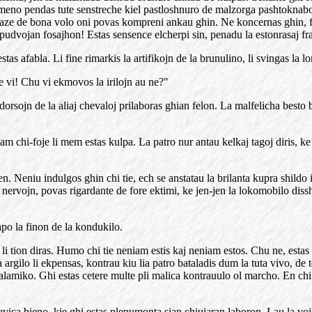
rrimeno pendas tute senstreche kiel pastloshnuro de malzorga pashtoknabo
okaze de bona volo oni povas kompreni ankau ghin. Ne koncernas ghin,
ojan fosajhon! Estas sensence elcherpi sin, penadu la estonrasaj fratino
stas afabla. Li fine rimarkis la artifikojn de la brunulino, li svingas 
e vi! Chu vi ekmovos la irilojn au ne?"
dorsojn de la aliaj chevaloj prilaboras ghian felon. La malfelicha besto
hi-foje li mem estas kulpa. La patro nur antau kelkaj tagoj diris, ke li
Neniu indulgos ghin chi tie, ech se anstatau la brilanta kupra shildo 
 nervojn, povas rigardante de fore ektimi, ke jen-jen la lokomobilo dissh
apo la finon de la kondukilo.
li tion diras. Humo chi tie neniam estis kaj neniam estos. Chu ne, estas 
i la argilo li ekpensas, kontrau kiu lia patro bataladis dum la tuta vivo,
 malamiko. Ghi estas cetere multe pli malica kontrauulo ol marcho. En ch
vica bieno, kie ghi estas plenumonta sian chiujaran laboron. Lau la voj