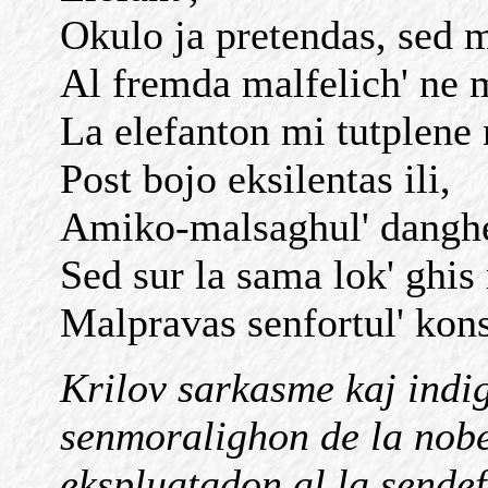
Okulo ja pretendas, sed 
Al fremda malfelich' ne m
La elefanton mi tutplene 
Post bojo eksilentas ili,
Amiko-malsaghul' dangher
Sed sur la sama lok' ghis
Malpravas senfortul' kon
Krilov sarkasme kaj indig
senmoralighon de la nobe
ekspluatadon al la sende