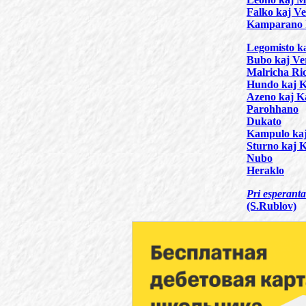
Falko kaj V
Kamparano 
Legomisto ka
Bubo kaj V
Malricha Ri
Hundo kaj 
Azeno kaj 
Parohhano
Dukato
Kampulo kaj
Sturno kaj K
Nubo
Heraklo
Pri esperanta
(S.Rublov)