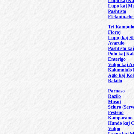
Lupo kaj Ka
Lupo kaj Mu
Pashtisto
Elefanto-che
Tri Kampulo
Floroj
Lupoj kaj Sh
Avarulo
Pashtisto ka
Poto kaj Ka
Enterigo
Vulpo kaj A
Kalumniulo 
Aglo kaj Ko
Balailo
Parnaso
Razilo
Musoj
Sciuro (Serva
Festeno
Kamparano k
Hundo kaj C
Vulpo
Leono kaj 