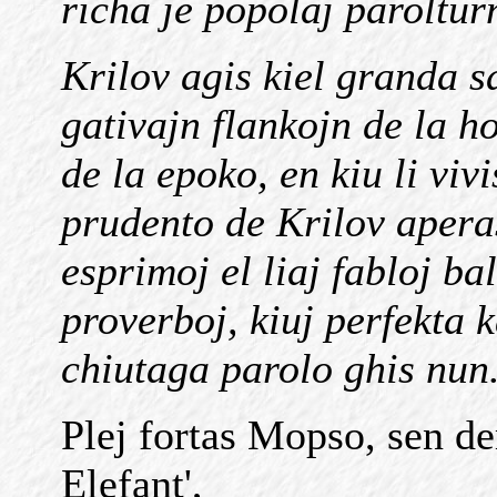
richa je popolaj paroltur
Krilov agis kiel granda sa
gativajn flankojn de la h
de la epoko, en kiu li viv
prudento de Krilov aperas
esprimoj el liaj fabloj ba
proverboj, kiuj perfekta k
chiutaga parolo ghis nun.
Plej fortas Mopso, sen de
Elefant',