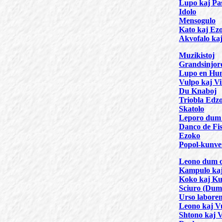
Lupo kaj Pas
Idolo
Mensogulo
Kato kaj Ez
Akvofalo kaj
Muzikistoj
Grandsinjor
Lupo en Hu
Vulpo kaj V
Du Knaboj
Triobla Edz
Skatolo
Leporo dum
Danco de Fi
Ezoko
Popol-kunv
Leono dum 
Kampulo kaj
Koko kaj Ku
Sciuro (Dum f
Urso labore
Leono kaj V
Shtono kaj 