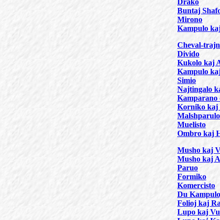
Drako
Buntaj Shaf
Mirono
Kampulo kaj
Cheval-traj
Divido
Kukolo kaj 
Kampulo kaj
Simio
Najtingalo k
Kamparano e
Korniko kaj
Malshparulo
Muelisto
Ombro kaj 
Musho kaj V
Musho kaj A
Paruo
Formiko
Komercisto
Du Kampulo
Folioj kaj R
Lupo kaj Vu