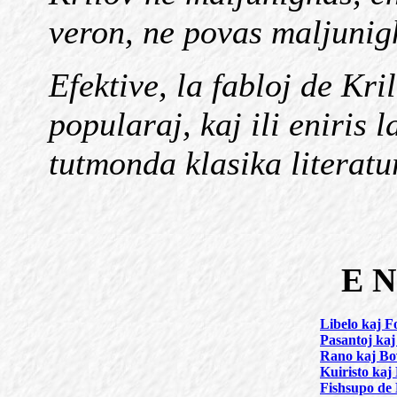
veron, ne povas maljunig
Efektive, la fabloj de Kri
popularaj, kaj ili eniris 
tutmonda klasika literatu
E N
Libelo kaj 
Pasantoj ka
Rano kaj Bo
Kuiristo kaj
Fishsupo de