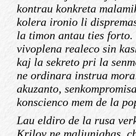
kontrau konkreta malamiko
kolera ironio li disprema
la timon antau ties forto.
vivoplena realeco sin kas
kaj la sekreto pri la senmo
ne ordinara instrua morali
akuzanto, senkompromisa,
konscienco mem de la po
Lau eldiro de la rusa verk
Krilov ne maljunighas, ch