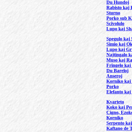
Du Hundoj
Rabisto kaj
Sturno
Porko sub K
Scivolulo
Lupo kaj Sh
Spegulo kaj 
Simio kaj Ok
Lupo kaj G
Najtingalo k
Muso kaj Ra
Fringelo ka
Du Bareloj
Anseroj
Korniko kaj
Porko
Elefanto ka
Kvarteto
Koko kaj Pe
Cigno, Ezok
Korniko
Serpento kaj
Kaftano de 