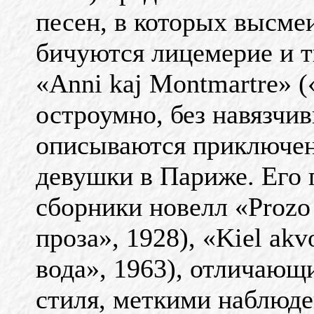
песен, в которых высме
бичуются лицемерие и т
«Anni kaj Montmartre» 
остроумно, без навязчи
описываются приключен
девушки в Париже. Его 
сборники новелл «Prozo
проза», 1928), «Kiel akvo
вода», 1963), отличающ
стиля, меткими наблюд