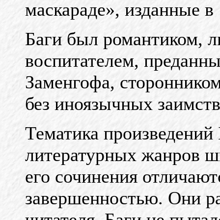
маскараде», изданные в 
Баги был романтиком, л
воспитателем, преданны
Заменгофа, сторонником
без иноязычных заимств
Тематика произведений 
литературных жанров ши
его сочинения отличают
завершенностью. Они ра
читателя. Баги не пыта