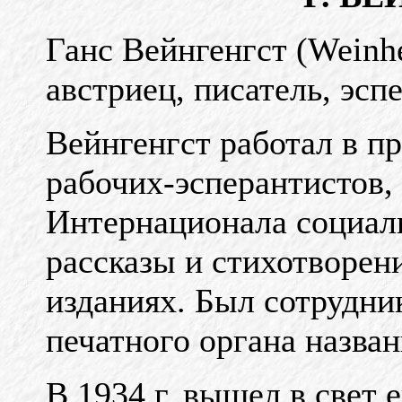
Ганс Вейнгенгст (Weinhe
австриец, писатель, эспе
Вейнгенгст работал в п
рабочих-эсперантистов,
Интернационала социали
рассказы и стихотворен
изданиях. Был сотрудник
печатного органа назва
В 1934 г. вышел в свет е