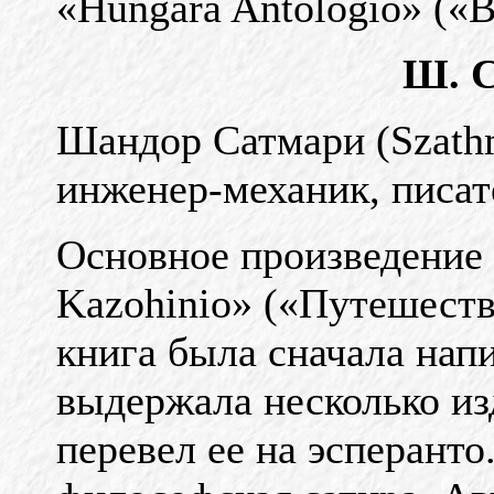
«Hungara Antologio» («В
Ш. 
Шандор Сатмари (Szathma
инженер-механик, писат
Основное произведение 
Kazohinio» («Путешеств
книга была сначала напи
выдержала несколько изд
перевел ее на эсперанто