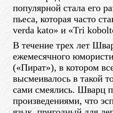
популярной стала его ра
пьеса, которая часто ст
verda kato» и «Tri kobol
В течение трех лет Шва
ежемесячного юмористич
(«Пират»), в котором вс
высмеивалось в такой т
сами смеялись. Шварц п
произведениями, что эс
язык, пригодный для ле