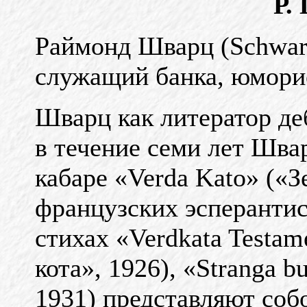
Р.
Раймонд Шварц (Schwart
служащий банка, юморис
Шварц как литератор деб
в течение семи лет Шв
кабаре «Verda Kato» («З
французских эсперантис
стихах «Verdkata Testa
кота», 1926), «Stranga b
1931) представляют со