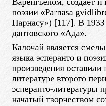
Варенгьеном, создает и
поэзии «Parnasa gvidlib
Парнасу») [117]. В 1933 
дантовского «Ада».
Калочай является смелы
языка эсперанто и поэзи
произведения оставили г
литературе второго пер
эсперанто-литературы п
начатый творчеством соз