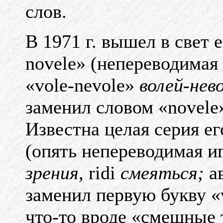
слов.
В 1971 г. вышел в свет е
novele» (непереводимая
«vole-nevole»
волей-нев
заменил словом «novele»
Известна целая серия ег
(опять непереводимая и
зрения,
ridi
смеяться;
а
заменил первую букву «
что-то вроде «смешные 