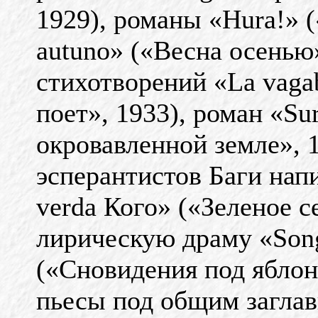
1929), романы «Hura!» (
autuno» («Весна осенью»
стихотворений «La vaga
поет», 1933), роман «Sur
окровавленной земле», 
эсперантистов Баги нап
verda Кого» («Зеленое се
лирическую драму «Son
(«Сновидения под яблон
пьесы под общим заглав