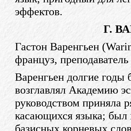
эффектов.
Г. В
Гастон Варенгьен (Warin
француз, преподаватель 
Варенгьен долгие годы
возглавлял Академию эс
руководством приняла р
касающихся языка; был
базисных корневых слов 