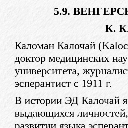
5.9. ВЕНГЕР
К. 
Каломан Калочай (Kalocs
доктор медицинских нау
университета, журналист
эсперантист с 1911 г.
В истории ЭД Калочай я
выдающихся личностей,
развитии языка эсперан