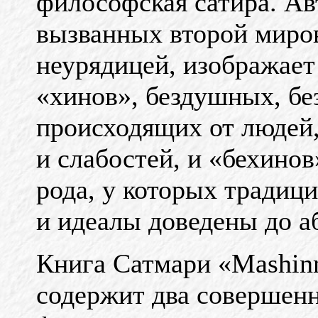
философская сатира. Ав
вызванных второй миро
неурядицей, изображает
«хинов», бездушных, бе
происходящих от людей
и слабостей, и «бехинов
рода, у которых традици
и идеалы доведены до а
Книга Сатмари «Mashin
содержит два совершенн