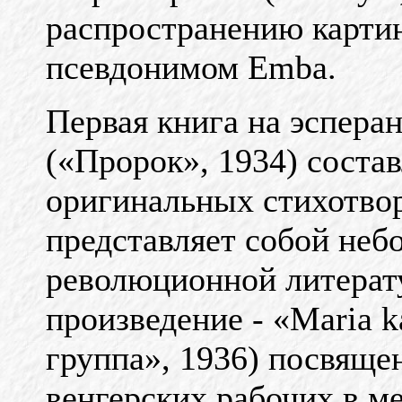
распространению картин
псевдонимом Emba.
Первая книга на эсперан
(«Пророк», 1934) соста
оригинальных стихотвор
представляет собой не
революционной литера
произведение - «Maria k
группа», 1936) посвяще
венгерских рабочих в м