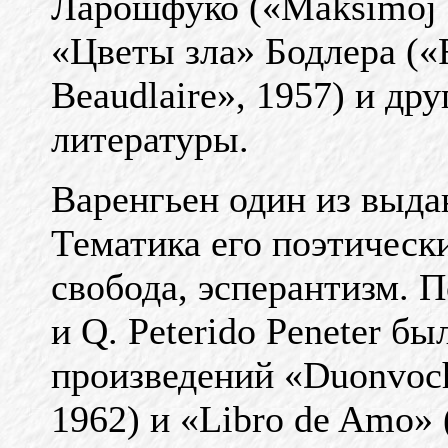
Ларошфуко («Maksimoj d
«Цветы зла» Бодлера («F
Beaudlaire», 1957) и др
литературы.
Варенгьен один из выд
Тематика его поэтическ
свобода, эсперантизм. 
и Q. Peterido Peneter б
произведений «Duonvoch
1962) и «Libro de Amo» 