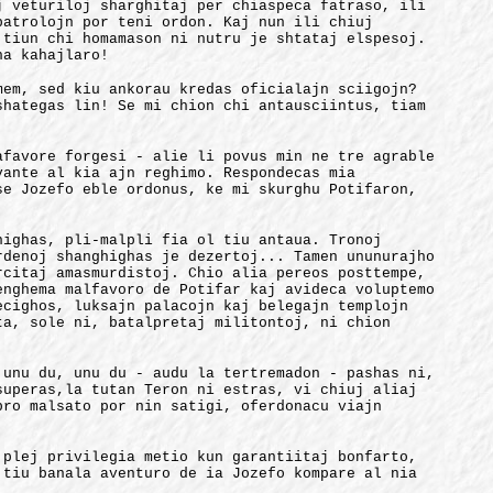
j veturiloj sharghitaj per chiaspeca fatraso, ili
patrolojn por teni ordon. Kaj nun ili chiuj
 tiun chi homamason ni nutru je shtataj elspesoj.
na kahajlaro!
mem, sed kiu ankorau kredas oficialajn sciigojn?
shategas lin! Se mi chion chi antausciintus, tiam
afavore forgesi - alie li povus min ne tre agrable
vante al kia ajn reghimo. Respondecas mia
se Jozefo eble ordonus, ke mi skurghu Potifaron,
nighas, pli-malpli fia ol tiu antaua. Tronoj
rdenoj shanghighas je dezertoj... Tamen ununurajho
rcitaj amasmurdistoj. Chio alia pereos posttempe,
enghema malfavoro de Potifar kaj avideca voluptemo
ecighos, luksajn palacojn kaj belegajn templojn
ta, sole ni, batalpretaj militontoj, ni chion
 unu du, unu du - audu la tertremadon - pashas ni,
superas,la tutan Teron ni estras, vi chiuj aliaj
pro malsato por nin satigi, oferdonacu viajn
 plej privilegia metio kun garantiitaj bonfarto,
 tiu banala aventuro de ia Jozefo kompare al nia