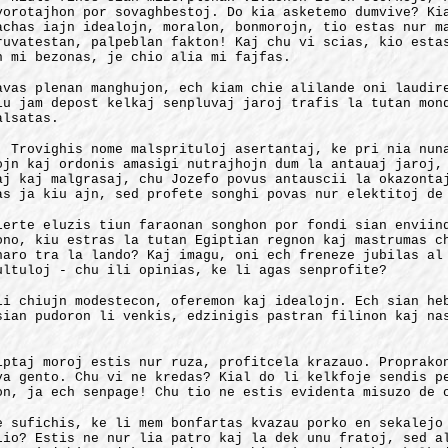
vorotajhon por sovaghbestoj. Do kia asketemo dumvive? Ki
achas iajn idealojn, moralon, bonmorojn, tio estas nur m
ruvatestan, palpeblan fakton! Kaj chu vi scias, kio esta
n mi bezonas, je chio alia mi fajfas.
avas plenan manghujon, ech kiam chie alilande oni laudir
iu jam depost kelkaj senpluvaj jaroj trafis la tutan mon
alsatas.
! Trovighis nome malsprituloj asertantaj, ke pri nia nun
ojn kaj ordonis amasigi nutrajhojn dum la antauaj jaroj,
aj kaj malgrasaj, chu Jozefo povus antauscii la okazonta
as ja kiu ajn, sed profete songhi povas nur elektitoj de
lerte eluzis tiun faraonan songhon por fondi sian enviin
ono, kiu estras la tutan Egiptian regnon kaj mastrumas c
haro tra la lando? Kaj imagu, oni ech freneze jubilas al
ultuloj - chu ili opinias, ke li agas senprofite?
li chiujn modestecon, oferemon kaj idealojn. Ech sian he
sian pudoron li venkis, edzinigis pastran filinon kaj na
lptaj moroj estis nur ruza, profitcela krazauo. Proprako
va gento. Chu vi ne kredas? Kial do li kelkfoje sendis p
on, ja ech senpage! Chu tio ne estis evidenta misuzo de 
e sufichis, ke li mem bonfartas kvazau porko en sekalejo
lio? Estis ne nur lia patro kaj la dek unu fratoj, sed a