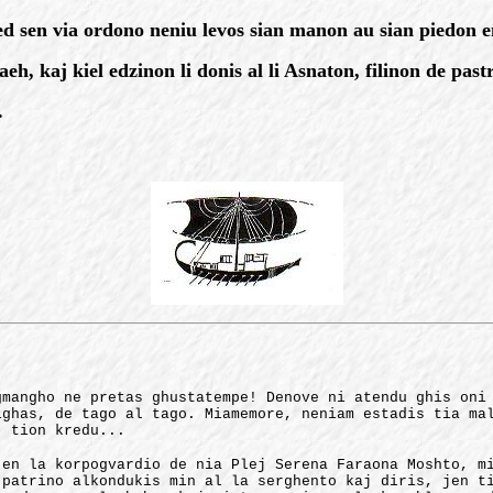
 sed sen via ordono neniu levos sian manon au sian piedon e
h, kaj kiel edzinon li donis al li Asnaton, filinon de past
.
gmangho ne pretas ghustatempe! Denove ni atendu ghis oni
ighas, de tago al tago. Miamemore, neniam estadis tia ma
, tion kredu...
 en la korpogvardio de nia Plej Serena Faraona Moshto, m
 patrino alkondukis min al la serghento kaj diris, jen t