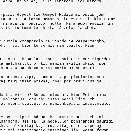
d ankau ne volas, ke li laboregu kiel mizera
orpasis depost tiu tempo! Hodiau mi estas jam
 tachmento ankorau memoras, ke estis mi, kiu tiame
r mi aparta honorigo, multaj kamaradoj enviis min
estis tiu tumulto chirkau Jozefo, la chefa
r duobla kromporcio da viando je vespermangho;
efo - sed kiom koncernis min Jozefo, kiom
Min neniu kapablas trompi, sufichis nur rlgardeti
ta malchastullno, kiu neniam evitis okazon por
is mia unua ekpenso kaj certe mi ne eraris.
ro ordonas vipi, tiam oni vipu plenforte, sen
kaj tiuj chiam pravas, char por pravi oni ja
de tia virino? Se estintus mi, kiun Potifarino
i malzorgus, chu shi estas nobelulino, chu
 au nepra stultulo au neniomkapabla impotentulo.
recon, malpretendemon kaj martiremon - chu mi
inajhojn. Jes ja, la nobeluloj bonshancas daurigi
shas balzamitaj kaj provizitaj de chiaspecaj
kie oni senceremonie enterigos lin kvazau favan