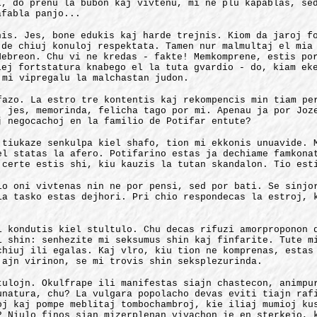
i, do prenu la bubon kaj vivtenu, mi ne plu kapablas, se
afabla panjo...
nis. Jes, bone edukis kaj harde trejnis. Kiom da jaroj f
 de chiuj konuloj respektata. Tamen nur malmultaj el mia
Hebreon. Chu vi ne kredas - fakte! Memkomprene, estis po
lej fortstatura knabego el la tuta gvardio - do, kiam ek
 mi vipregalu la malchastan judon.
fazo. La estro tre kontentis kaj rekompencis min tiam pe
, jes, memorinda, felicha tago por mi. Apenau ja por Joz
j negocachoj en la familio de Potifar entute?
 tiukaze senkulpa kiel shafo, tion mi ekkonis unuavide. 
el statas la afero. Potifarino estas ja dechiame famkona
 certe estis shi, kiu kauzis la tutan skandalon. Tio est
io oni vivtenas nin ne por pensi, sed por bati. Se sinjo
ia tasko estas dejhori. Pri chio respondecas la estroj, 
i kondutis kiel stultulo. Chu decas rifuzi amorproponon 
i shin: senhezite mi seksumus shin kaj finfarite. Tute m
chiuj ili egalas. Kaj vlro, kiu tion ne komprenas, estas
 ajn virinon, se mi trovis shin seksplezurinda.
tulojn. Okulfrape ili manifestas siajn chastecon, animpu
unatura, chu? La vulgara popolacho devas eviti tiajn raf
oj kaj pompe meblitaj tombochambroj, kie iliaj mumioj ku
? Niulo finos sian mizerplenan vivachon ie en sterkejo, 