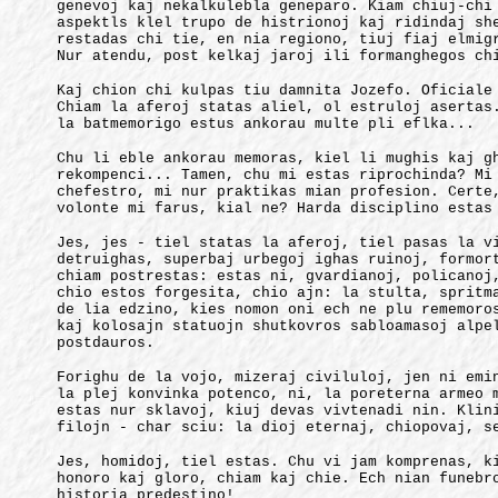
genevoj kaj nekalkulebla geneparo. Kiam chiuj-chi
aspektls klel trupo de histrionoj kaj ridindaj sh
restadas chi tie, en nia regiono, tiuj fiaj elmig
Nur atendu, post kelkaj jaroj ili formanghegos ch
Kaj chion chi kulpas tiu damnita Jozefo. Oficiale
Chiam la aferoj statas aliel, ol estruloj asertas
la batmemorigo estus ankorau multe pli eflka...
Chu li eble ankorau memoras, kiel li mughis kaj g
rekompenci... Tamen, chu mi estas riprochinda? Mi
chefestro, mi nur praktikas mian profesion. Certe
volonte mi farus, kial ne? Harda disciplino estas
Jes, jes - tiel statas la aferoj, tiel pasas la v
detruighas, superbaj urbegoj ighas ruinoj, formor
chiam postrestas: estas ni, gvardianoj, policanoj
chio estos forgesita, chio ajn: la stulta, spritm
de lia edzino, kies nomon oni ech ne plu rememoro
kaj kolosajn statuojn shutkovros sabloamasoj alpe
postdauros.
Forighu de la vojo, mizeraj civiluloj, jen ni emi
la plej konvinka potenco, ni, la poreterna armeo 
estas nur sklavoj, kiuj devas vivtenadi nin. Klin
filojn - char sciu: la dioj eternaj, chiopovaj, s
Jes, homidoj, tiel estas. Chu vi jam komprenas, k
honoro kaj gloro, chiam kaj chie. Ech nian funebr
historia predestino!