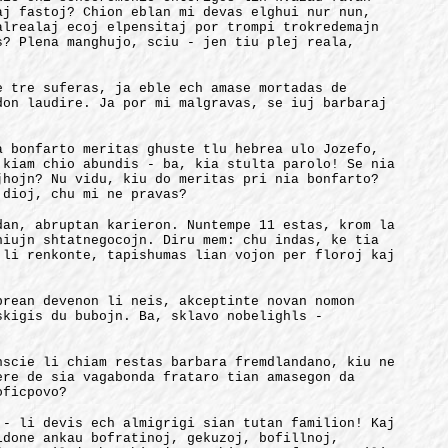
aj fastoj? Chion eblan mi devas elghui nur nun,
alrealaj ecoj elpensitaj por trompi trokredemajn
s? Plena manghujo, sciu - jen tiu plej reala,
e tre suferas, ja eble ech amase mortadas de
don laudire. Ja por mi malgravas, se iuj barbaraj
a bonfarto meritas ghuste tlu hebrea ulo Jozefo,
 kiam chio abundis - ba, kia stulta parolo! Se nia
jhojn? Nu vidu, kiu do meritas pri nia bonfarto?
 dioj, chu mi ne pravas?
dan, abruptan karieron. Nuntempe 11 estas, krom la
hiujn shtatnegocojn. Diru mem: chu indas, ke tia
 li renkonte, tapishumas lian vojon per floroj kaj
brean devenon li neis, akceptinte novan nomon
skigis du bubojn. Ba, sklavo nobelighls -
nscie li chiam restas barbara fremdlandano, kiu ne
ere de sia vagabonda frataro tian amasegon da
oficpovo?
 - li devis ech almigrigi sian tutan familion! Kaj
ldone ankau bofratinoj, gekuzoj, bofillnoj,