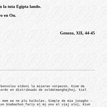
n la tuta Egipta lando.
ro en On.
Genezo, XII, 44-45
 bonvolos eldoni la mizeran vorpecon. Kiom da
lordo en distribuado de soldatmanghajhoj, kiel
i mem ee ne plu kalkulas. Simple de mia junagho -
iun knabachon faris al mi unu el viaj uloj, kiun