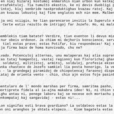
 en siaj bizaraj kostumoj enmarshis nian urbon kun kelka
ercafektuloj. Tia tumulto ekestis, ke ni devis duobligi 
rintoj, kiuj senbride naskproduktighas kvazau ratoj. Kaj
ion kvazau lokustoj kaj fine englutos ech nin mem. Malbe
 ja oni sciigis, ke lian parencaron invitis la Superulo 
. Certe estis rezulto de intrigoj far Jozefo. Ho, mi mal
hemblekis tiam batate? Verdire, tiun eventon li devus mi
 nur obeis ordonon. Ja chiam mi dejhoris konscience, ser
, tiel estas prave; estas Potifar, kiu respondecas! Kaj 
 ja firma bazo de homa kunvivado, chu ne?
ivado. Potenculoj alternas, unu malaperas kaj alia supre
tas tutaj homgentoj, vastaj regionoj kun flororichaj gha
, soldatoj, militistoj, armitoj, solduloj, profesie ekze
anka chasteco de Jozefo samkiel lia posta honorigo, la v
s - la grandegaj piramidoj de chiopotencaj faraonoj disp
lataj de orienta vento - chio, chio ajn estos foje pasin
nentularo de l' mondo marshas per firma, samritma pasho,
mortiprete fidela al ia-ajna makabra ideo! Ni, ni chion 
ighu antau ni, penege laboru kaj se necese ech mortachu 
enkompataj kaj sangavidaj - estas ni!...
ion signifas esti brava gvardiano? La soldateco estas la
on oni aranghos je shtata elspezo... Kiom bagatela estas