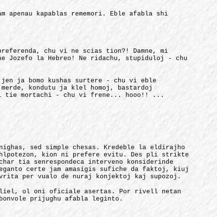
am apenau kapablas rememori. Eble afabla shi
preferenda, chu vi ne scias tion?! Damne, mi
he Jozefo la Hebreo! Ne ridachu, stupiduloj - chu
 jen ja bomo kushas surtere - chu vi eble
 merde, kondutu ja klel homoj, bastardoj
i tie mortachi - chu vi frene... hooo!! ...
nighas, sed simple chesas. Kredeble la eldirajho
hlpotezon, kion ni prefere evitu. Des pli strikte
char tia senrespondeca interveno konsiderinde
eganto certe jam amasigis sufiche da faktoj, kiuj
vrita per vualo de nuraj konjektoj kaj supozoj.
liel, ol oni oficiale asertas. Por rivell netan
bonvole prijughu afabla leginto.