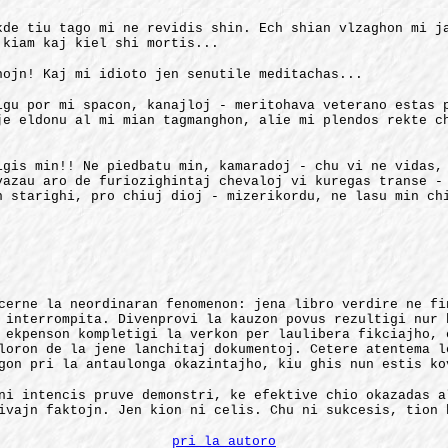
kde tiu tago mi ne revidis shin. Ech shian vlzaghon mi j
 kiam kaj kiel shi mortis...
hojn! Kaj mi idioto jen senutile meditachas...
igu por mi spacon, kanajloj - meritohava veterano estas 
je eldonu al mi mian tagmanghon, alie mi plendos rekte c
igis min!! Ne piedbatu min, kamaradoj - chu vi ne vidas,
vazau aro de furiozighintaj chevaloj vi kuregas transe -
n starighi, pro chiuj dioj - mizerikordu, ne lasu min ch
cerne la neordinaran fenomenon: jena libro verdire ne fi
 interrompita. Divenprovi la kauzon povus rezultigi nur 
 ekpenson kompletigi la verkon per laulibera fikciajho, 
loron de la jene lanchitaj dokumentoj. Cetere atentema l
gon pri la antaulonga okazintajho, kiu ghis nun estis ko
ni intencis pruve demonstri, ke efektive chio okazadas a
ivajn faktojn. Jen kion ni celis. Chu ni sukcesis, tion 
pri la autoro