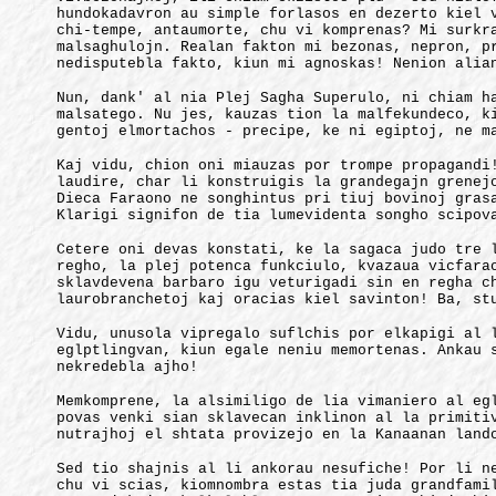
hundokadavron au simple forlasos en dezerto kiel 
chi-tempe, antaumorte, chu vi komprenas? Mi surkr
malsaghulojn. Realan fakton mi bezonas, nepron, p
nedisputebla fakto, kiun mi agnoskas! Nenion alia
Nun, dank' al nia Plej Sagha Superulo, ni chiam h
malsatego. Nu jes, kauzas tion la malfekundeco, k
gentoj elmortachos - precipe, ke ni egiptoj, ne m
Kaj vidu, chion oni miauzas por trompe propagandi
laudire, char li konstruigis la grandegajn grenej
Dieca Faraono ne songhintus pri tiuj bovinoj gras
Klarigi signifon de tia lumevidenta songho scipov
Cetere oni devas konstati, ke la sagaca judo tre 
regho, la plej potenca funkciulo, kvazaua vicfara
sklavdevena barbaro igu veturigadi sin en regha c
laurobranchetoj kaj oracias kiel savinton! Ba, st
Vidu, unusola vipregalo suflchis por elkapigi al 
eglptlingvan, kiun egale neniu memortenas. Ankau 
nekredebla ajho!
Memkomprene, la alsimiligo de lia vimaniero al eg
povas venki sian sklavecan inklinon al la primiti
nutrajhoj el shtata provizejo en la Kanaanan land
Sed tio shajnis al li ankorau nesufiche! Por li n
chu vi scias, kiomnombra estas tia juda grandfami