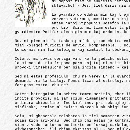
mi depost tiam ne sukcesis retrov
sklavacho! - Jes, tiel diris mia 
La gvardio do edukis min kaj trej
ververa veterano, meritoricha kaj
antau jaroj vipopunis Jozefon la 
pro tio. Sciu, mi tiam estis la p
gvardiestro Potifar alvenigis min kaj ordonis, ke
Nu, mi plenumis la taskon perfekte, kun ekstra em
miaj kolegoj furiozis de envio, kompreneble... Ho
koncernis min lia kulpigho kaj samtiel la obskura
Cetere, mi povas certigi vin, ke la judacho estis
la mienon de tiu fripona paro kaj tuj mi sciis ki
provoki virseksulojn per sia incita sinteno - kaj
Sed mi estas profesiulo, chu ne vere? En la gvard
demandi pri la kialoj. Pensi licas al estruloj, n
farighas estro, chu ne?
Cetere batregalon la hebreo tamen meritis, char l
incite provokis, mi jam scius kiamaniere pritrakt
ordinara chiesulino. Ino kiel ino, pri seksajhoj 
Miaflanke, neniam ml evitis okazon kunkushigi iun
Sciu, mi ghenerale malshatas la tiel nomatajn vir
scias kion arikorau! Sed chio chi estas ja kontra
sian vivadon ankorau postmorte en luksaj sarkofag
vivbezonajhoj, ili chiam ekzistos plu - sed niulo