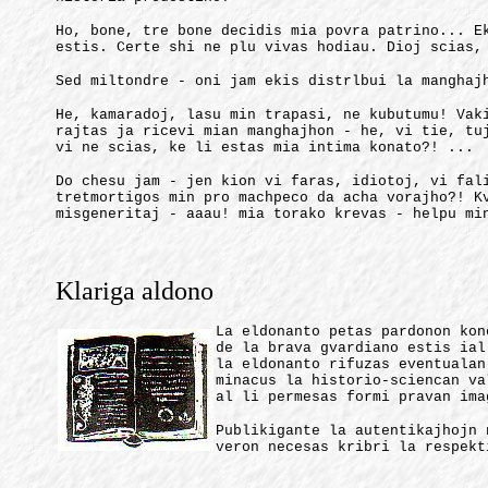
Ho, bone, tre bone decidis mia povra patrino... E
estis. Certe shi ne plu vivas hodiau. Dioj scias,
Sed miltondre - oni jam ekis distrlbui la manghaj
He, kamaradoj, lasu min trapasi, ne kubutumu! Vak
rajtas ja ricevi mian manghajhon - he, vi tie, tu
vi ne scias, ke li estas mia intima konato?! ...
Do chesu jam - jen kion vi faras, idiotoj, vi fal
tretmortigos min pro machpeco da acha vorajho?! K
misgeneritaj - aaau! mia torako krevas - helpu mi
Klariga aldono
La eldonanto petas pardonon kon
de la brava gvardiano estis ial
la eldonanto rifuzas eventualan
minacus la historio-sciencan va
al li permesas formi pravan ima
Publikigante la autentikajhojn 
veron necesas kribri la respekt