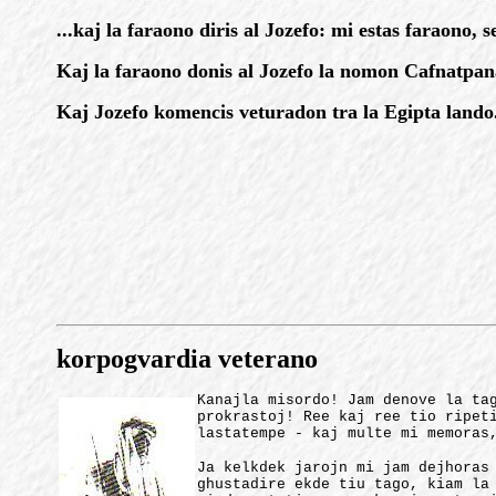
...kaj la faraono diris al Jozefo: mi estas faraono,
Kaj la faraono donis al Jozefo la nomon Cafnatpanae
Kaj Jozefo komencis veturadon tra la Egipta lando
korpogvardia veterano
Kanajla misordo! Jam denove la ta
prokrastoj! Ree kaj ree tio ripet
lastatempe - kaj multe mi memoras
Ja kelkdek jarojn mi jam dejhoras
ghustadire ekde tiu tago, kiam la