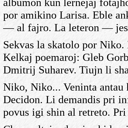
albumon kun lernejaj fotajh
por amikino Larisa. Eble an
— al fajro. La leteron — jes
Sekvas la skatolo por Niko.
Kelkaj poemaroj: Gleb Gorb
Dmitrij Suharev. Tiujn li sha
Niko, Niko... Veninta antau 
Decidon. Li demandis pri inf
povus igi shin al retreto. Pri