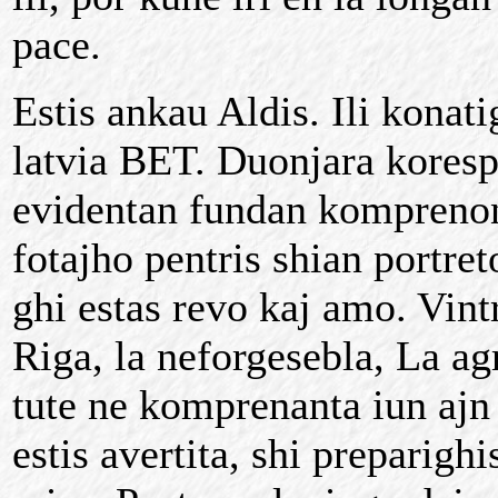
pace.
Estis ankau Aldis. Ili konati
latvia BET. Duonjara kores
evidentan fundan komprenon 
fotajho pentris shian portre
ghi estas revo kaj amo. Vint
Riga, la neforgesebla, La a
tute ne komprenanta iun ajn 
estis avertita, shi preparighi