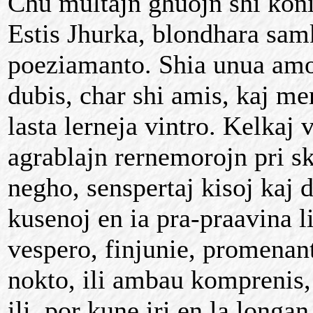
Chu multajn ghuojn shi koni
Estis Jhurka, blondhara sam
poeziamanto. Shia unua amo 
dubis, char shi amis, kaj me
lasta lerneja vintro. Kelkaj
agrablajn rernemorojn pri s
negho, senspertaj kisoj kaj
kusenoj en ia pra-praavina l
vespero, finjunie, promenant
nokto, ili ambau komprenis, 
ili, por kune iri en la longan