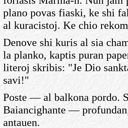
forlasis Marina-n. Nun jam pl
plano povas fiaski, ke shi fa
al kuracistoj. Ke chio reko
Denove shi kuris al sia cham
la planko, kaptis puran paper
literoj skribis: "Je Dio san
savi!"
Poste — al balkona pordo. 
Baiancighante — profundan,
antauen.