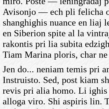
miro. Poste — leningradaj p
Avisonjo — ech pli felicha 
shanghighis nuance en liaj le
en Siberion spite al la vintr
rakontis pri lia subita edzig
Tiam Marina ploris, char ne
Jen do... neniam temis pri am
Instruisto. Sed, post kiam s
revis pri alia homo. Li ighis
alloga viro. Shi aspiris lin. 