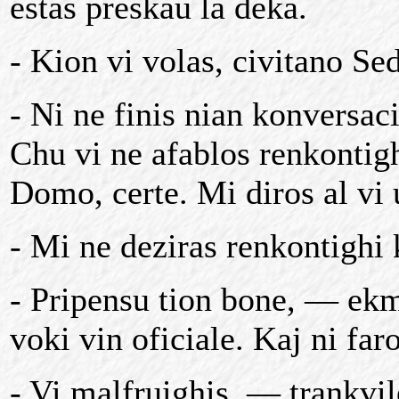
estas preskau la deka.
- Kion vi volas, civitano S
- Ni ne finis nian konversaci
Chu vi ne afablos renkontigh
Domo, certe. Mi diros al vi 
- Mi ne deziras renkontighi 
- Pripensu tion bone, — ekm
voki vin oficiale. Kaj ni faro
- Vi malfruighis, — trankvil