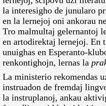
lernejoj, scipovu uzi litera
la interesigho de junularo p
en la lernejoj oni ankorau ne
Tro malmultaj gelernantoj le
en artodirektaj lernejoj. En t
unuighas en Esperanto-klubo
renkontighojn, lernas la
pra
La ministerio rekomendas uz
instruadon de fremdaj lingvo
la instruplanoj, ankau aktiv