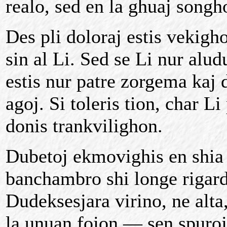
realo, sed en la ghuaj songho
Des pli doloraj estis vekig
sin al Li. Sed se Li nur alud
estis nur patre zorgema kaj 
agoj. Si toleris tion, char 
donis trankvilighon.
Dubetoj ekmovighis en shia 
banchambro shi longe rigard
Dudeksesjara virino, ne alt
la unuan fojon — sen spuroj