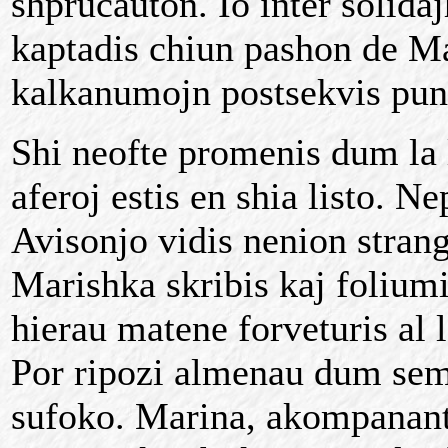
shprucauton. Io inter solidaj
kaptadis chiun pashon de Mar
kalkanumojn postsekvis punk
Shi neofte promenis dum la 
aferoj estis en shia listo. Ne
Avisonjo vidis nenion stran
Marishka skribis kaj foliumi
hierau matene forveturis al 
Por ripozi almenau dum sema
sufoko. Marina, akompanante