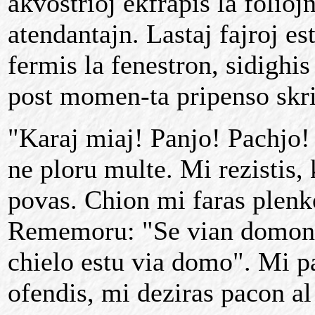
akvostrioj ekfrapis la folioj
atendantajn. Lastaj fajroj es
fermis la fenestron, sidighis
post momen-ta pripenso skri
"Karaj miaj! Panjo! Pachjo!
ne ploru multe. Mi rezistis,
povas. Chion mi faras plenk
Rememoru: "Se vian domon s
chielo estu via domo". Mi pa
ofendis, mi deziras pacon al