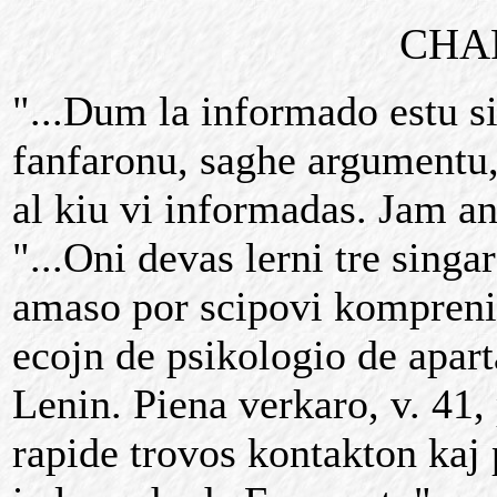
CHA
"...Dum la informado estu s
fanfaronu, saghe argumentu,
al kiu vi informadas. Jam an
"...Oni devas lerni tre sing
amaso por scipovi kompreni 
ecojn de psikologio de aparta
Lenin. Piena verkaro, v. 41, p
rapide trovos kontakton kaj 