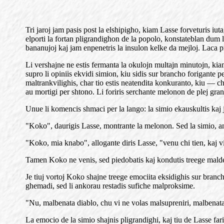
Tri jaroj jam pasis post la elshipigho, kiam Lasse forveturis iu
elporti la fortan pligrandighon de la popolo, konstateblan dum l
bananujoj kaj jam enpenetris la insulon kelke da mejloj. Laca p
Li vershajne ne estis fermanta la okulojn multajn minutojn, kiam 
supro li opiniis ekvidi simion, kiu sidis sur brancho forigante 
maltrankvilighis, char tio estis neatendita konkuranto, kiu — c
au mortigi per shtono. Li foriris serchante melonon de plej grand
Unue li komencis shmaci per la lango: la simio ekauskultis kaj 
"Koko", daurigis Lasse, montrante la melonon. Sed la simio, ans
"Koko, mia knabo", allogante diris Lasse, "venu chi tien, kaj v
Tamen Koko ne venis, sed piedobatis kaj kondutis treege maldece
Je tiuj vortoj Koko shajne treege emociita eksidighis sur branch
ghemadi, sed li ankorau restadis sufiche malproksime.
"Nu, malbenata diablo, chu vi ne volas malsupreniri, malbena
La emocio de la simio shajnis pligrandighi, kaj tiu de Lasse f