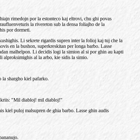
hiajn rimedojn por la estonteco kaj eltrovi, chu ghi povas
aufluenveturis la rivereton sub la densa foliajho de la
his por dormeti.
highis. Li sekrete rigardis supren inter la folioj kaj tuj che la
nshovis en la bushon, superkreskitan per longa barbo. Lasse
dan malhelpon. Li decidis logi la simion al si por ghin au kapti
 alproksimighis al la arbo, kie sidis la simio.
 la shargho kiel pafarko.
riis: "Mil diabloj! mil diabloj!"
ghis kiel puloj malsupren de ghia barbo. Lasse ghin audis
 bananujo.