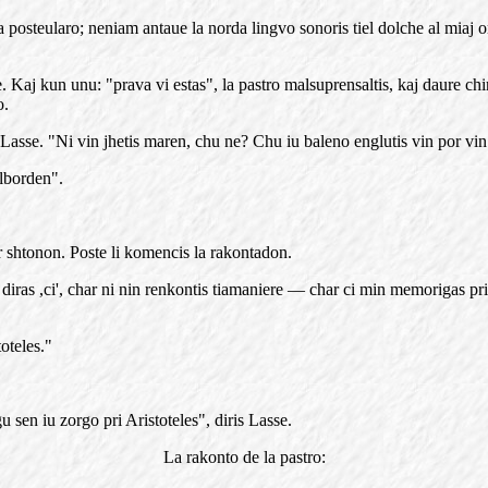
a posteularo; neniam antaue la norda lingvo sonoris tiel dolche al miaj or
e. Kaj kun unu: "prava vi estas", la pastro malsuprensaltis, kaj daure c
o.
Lasse. "Ni vin jhetis maren, chu ne? Chu iu baleno englutis vin por vin
alborden".
ur shtonon. Poste li komencis la rakontadon.
ras ,ci', char ni nin renkontis tiamaniere — char ci min memorigas pri 
toteles."
 sen iu zorgo pri Aristoteles", diris Lasse.
La rakonto de la pastro: