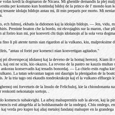
 ne volas kredi la dogmaron de Nicaea. Mi ghentile demandis la plej ma
kaj vestita per kostumo kun hontindaj bildoj de la princo de l' mondo kun
 tenante idolajn bildojn antau mi, ili min preparis por morto. Mi neniam
a.
lmo, ech fulmoj, ekbatis la didomon kaj la idolajn bildojn. — Jen, vidu,
iris. Preninte boaton che la bordo, mi ekvojaghis sur la maron, char pli 
vin al foriro kun mi, por konverti chi tiujn idolanojn al la sola vera dog
 la fino li pli atente turnis sian rigardon al la vulkano, kiu, malproksi
diris, "antau ol foriri por komenci nian konvertigan agitadon."
j pri diversspecaj idolanoj kaj la deveno de la homaj herezoj. Kiam ili 
 kaj oni ne sciis, kio okazos. La reveno de la pastro ne kauzis multan se
ankorau konservadis kaj tenadis bonordaj. — La chielo estis rugha kiel f
vulkano. La tutan sekvantan tagon oni daurigis la plenigadon de la boatoj
s. Je la tria tago oni ekaudis tondrokrakojn kaj el la vulkano elfluegis
moj oni forveturis de la Insulo de Felichuloj, kie la chiondonanta naturo 
r renkonti nekonatajn sortojn. .
lo komencis subakvighi. La arboj malsupreniris sub la akvon, kaj la pin
mencis esti atingebla al la bolshaumado de la ondegoj. Chiu ondego, enf
o kaj verda pro kupro kaj aliaj metaloj fandataj malsupre en la grandega 