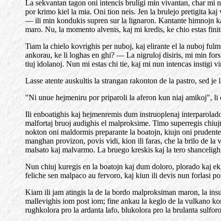
La sekvantan tagon oni intencis bruligi min vivantan, char mi
por krimo kiel la mia. Oni tion neis. Jen la brulejo pretigita 
— ili min kondukis supren sur la lignaron. Kantante himnojn kaj
maro. Nu, la momento alvenis, kaj mi kredis, ke chio estas finit
Tiam la chielo kovrighis per nuboj, kaj elirante el la nuboj fu
ankorau, ke li loghas en ghi? — La nigruloj disiris, mi min forsh
tiuj idolanoj. Nun mi estas chi tie, kaj mi nun intencas instigi 
Lasse atente auskultis la strangan rakonton de la pastro, sed je
"Ni unue hejmeniru por priparoli la aferon kun niaj amikoj", li 
Ili enboatighis kaj hejmenremis dum instruoplenaj interparolado
malfortaj bruoj audighis el malproksime. Timo superregis chiujn,
nokton oni maldormis preparante la boatojn, kiujn oni prudente 
manghan provizon, povis vidi, kion ili faras, che la brilo de la 
malsato kaj malvarmo. La bruego kreskis kaj la tero shancelighi
Nun chiuj kuregis en la boatojn kaj dum doloro, plorado kaj ekghe
feliche sen malpaco au fervoro, kaj kiun ili devis nun forlasi po
Kiam ili jam atingis la de la bordo malproksiman maron, la insu
mallevighis iom post iom; fine ankau la keglo de la vulkano ko
rughkolora pro la ardanta lafo, blukolora pro la brulanta sulfor