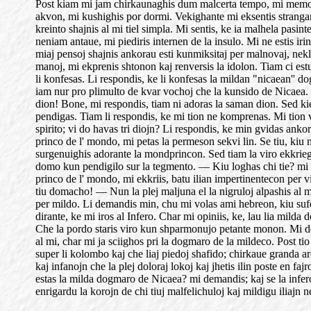
Post kiam mi jam chirkaunaghis dum malcerta tempo, mi memoras,
akvon, mi kushighis por dormi. Vekighante mi eksentis strangan kv
kreinto shajnis al mi tiel simpla. Mi sentis, ke ia malhela pasi
neniam antaue, mi piediris internen de la insulo. Mi ne estis ir
miaj pensoj shajnis ankorau esti kunmiksitaj per malnovaj, nek
manoj, mi ekprenis shtonon kaj renversis la idolon. Tiam ci estu
li konfesas. Li respondis, ke li konfesas la mildan "nicaean'' d
iam nur pro plimulto de kvar vochoj che la kunsido de Nicaea. Mi
dion! Bone, mi respondis, tiam ni adoras la saman dion. Sed kiel 
pendigas. Tiam li respondis, ke mi tion ne komprenas. Mi tion v
spirito; vi do havas tri diojn? Li respondis, ke min gvidas ankor
princo de l' mondo, mi petas la permeson sekvi lin. Se tiu, kiu m
surgenuighis adorante la mondprincon. Sed tiam la viro ekkriegi
domo kun pendigilo sur la tegmento. — Kiu loghas chi tie? mi de
princo de l' mondo, mi ekkriis, batu ilian impertinentecon per v
tiu domacho! — Nun la plej maljuna el la nigruloj alpashis al m
per mildo. Li demandis min, chu mi volas ami hebreon, kiu sufe
dirante, ke mi iros al Infero. Char mi opiniis, ke, lau lia mil
Che la pordo staris viro kun shparmonujo petante monon. Mi dem
al mi, char mi ja sciighos pri la dogmaro de la mildeco. Post ti
super li kolombo kaj che liaj piedoj shafido; chirkaue granda aro 
kaj infanojn che la plej doloraj lokoj kaj jhetis ilin poste en f
estas la milda dogmaro de Nicaea? mi demandis; kaj se la infero
enrigardu la korojn de chi tiuj malfelichuloj kaj mildigu iliajn