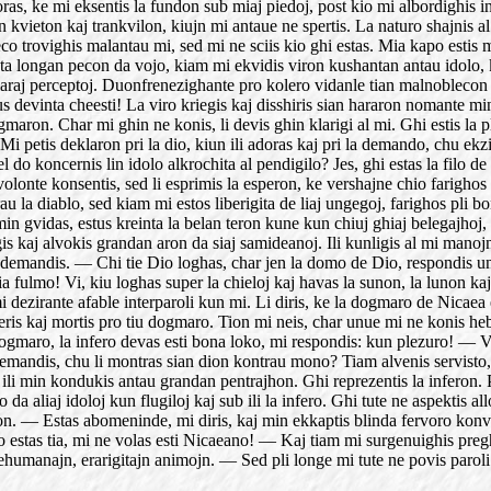
 ke mi eksentis la fundon sub miaj piedoj, post kio mi albordighis ins
ieton kaj trankvilon, kiujn mi antaue ne spertis. La naturo shajnis al mi 
nteco trovighis malantau mi, sed mi ne sciis kio ghi estas. Mia kapo est
inta longan pecon da vojo, kiam mi ekvidis viron kushantan antau idolo, ki
laraj perceptoj. Duonfrenezighante pro kolero vidanle tian malnoblecon d
s devinta cheesti! La viro kriegis kaj disshiris sian hararon nomante min
ogmaron. Char mi ghin ne konis, li devis ghin klarigi al mi. Ghi estis l
 petis deklaron pri la dio, kiun ili adoras kaj pri la demando, chu ekzist
do koncernis lin idolo alkrochita al pendigilo? Jes, ghi estas la filo de D
olonte konsentis, sed li esprimis la esperon, ke vershajne chio farighos
au la diablo, sed kiam mi estos liberigita de liaj ungegoj, farighos pli 
in gvidas, estus kreinta la belan teron kune kun chiuj ghiaj belegajhoj, 
s kaj alvokis grandan aron da siaj samideanoj. Ili kunligis al mi manojn
mandis. — Chi tie Dio loghas, char jen la domo de Dio, respondis unu el
ia fulmo! Vi, kiu loghas super la chieloj kaj havas la sunon, la lunon ka
i dezirante afable interparoli kun mi. Li diris, ke la dogmaro de Nicaea 
ris kaj mortis pro tiu dogmaro. Tion mi neis, char unue mi ne konis heb
da dogmaro, la infero devas esti bona loko, mi respondis: kun plezuro! —
andis, chu li montras sian dion kontrau mono? Tiam alvenis servisto, ki
o ili min kondukis antau grandan pentrajhon. Ghi reprezentis la inferon.
da aliaj idoloj kun flugiloj kaj sub ili la infero. Ghi tute ne aspektis al
ajron. — Estas abomeninde, mi diris, kaj min ekkaptis blinda fervoro konv
 estas tia, mi ne volas esti Nicaeano! — Kaj tiam mi surgenuighis pregh
 nehumanajn, erarigitajn animojn. — Sed pli longe mi tute ne povis paroli 