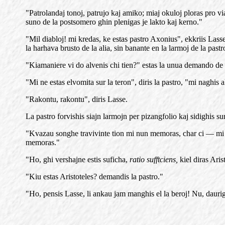
"Patrolandaj tonoj, patrujo kaj amiko; miaj okuloj ploras pro vi
suno de la postsomero ghin plenigas je lakto kaj kerno."
"Mil diabloj! mi kredas, ke estas pastro Axonius", ekkriis Lass
la harhava brusto de la alia, sin banante en la larmoj de la pastr
"Kiamaniere vi do alvenis chi tien?" estas la unua demando de 
"Mi ne estas elvomita sur la teron", diris la pastro, "mi naghis 
"Rakontu, rakontu", diris Lasse.
La pastro forvishis siajn larmojn per pizangfolio kaj sidighis s
"Kvazau songhe travivinte tion mi nun memoras, char ci — mi di
memoras."
"Ho, ghi vershajne estis suficha,
ratio sufftciens,
kiel diras Aris
"Kiu estas Aristoteles? demandis la pastro."
"Ho, pensis Lasse, li ankau jam manghis el la beroj! Nu, daurigu