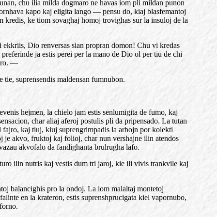
ljunan, chu ilia milda dogmaro ne havas iom pli mildan punon
 kornhava kapo kaj eligita lango — pensu do, kiaj blasfemantoj
 kredis, ke tiom sovaghaj homoj trovighas sur la insuloj de la
 mi ekkriis, Dio renversas sian propran domon! Chu vi kredas
preferinde ja estis perei per la mano de Dio ol per tiu de chi
maro. —
me de tie, suprensendis maldensan fumnubon.
revenis hejmen, la chielo jam estis senlumigita de fumo, kaj
nsacion, char aliaj aferoj postulis pli da pripensado. La tutan
ajro, kaj tiuj, kiuj suprengrimpadis la arbojn por kolekti
 je akvo, fruktoj kaj folioj, char nun vershajne ilin atendos
 kvazau akvofalo da fandighanta brulrugha lafo.
ilin nutris kaj vestis dum tri jaroj, kie ili vivis trankvile kaj
toj balancighis pro la ondoj. La iom malaltaj montetoj
alinte en la krateron, estis suprenshprucigata kiel vapornubo,
forno.