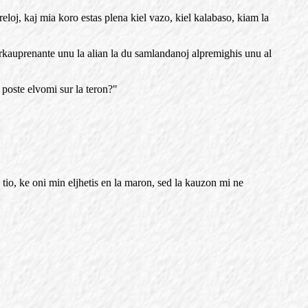
eloj, kaj mia koro estas plena kiel vazo, kiel kalabaso, kiam la
hirkauprenante unu la alian la du samlandanoj alpremighis unu al
 poste elvomi sur la teron?"
tio, ke oni min eljhetis en la maron, sed la kauzon mi ne