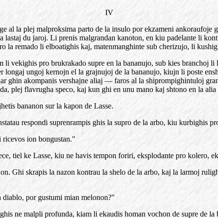
IV
tage al la plej malproksima parto de la insulo por ekzameni ankoraufoje g
a lastaj du jaroj. Li prenis malgrandan kanoton, en kiu padelante li kontr
ro la remado li elboatighis kaj, matenmanghinte sub cherizujo, li kushig
li vekighis pro brukrakado supre en la bananujo, sub kies branchoj li kus
per longaj ungoj kernojn el la grajnujoj de la bananujo, kiujn li poste e
har ghin akompanis vershajne aliaj — faros al la shiprompighintuloj gran
a, plej flavrugha speco, kaj kun ghi en unu mano kaj shtono en la alia li
jhetis bananon sur la kapon de Lasse.
tatau respondi suprenrampis ghis la supro de la arbo, kiu kurbighis pro
i ricevos ion bongustan."
, tiel ke Lasse, kiu ne havis tempon foriri, eksplodante pro kolero, ekk
on. Ghi skrapis la nazon kontrau la shelo de la arbo, kaj la larmoj ruli
ta diablo, por gustumi mian melonon?"
arighis ne malpli profunda, kiam li ekaudis homan vochon de supre de la