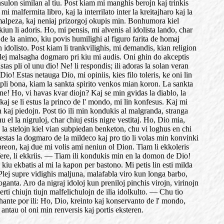
ulon similan al tiu. Post kiam mi manghis berojn kaj trinkis
malfermita libro, kaj la interrilato inter la kreitajharo kaj la
is malpeza, kaj neniaj prizorgoj okupis min. Bonhumora kiel
un li adoris. Ho, mi pensis, mi alvenis al idolista lando, char
e la animo, kiu povis humilighi al figuro farita de homaj
 idolisto. Post kiam li trankvilighis, mi demandis, kian religion
a plej malsagha dogmaro pri kiu mi audis. Oni ghin do akceptis
as pli ol unu dio! Ne! li respondis; ili adoras la solan veran
io! Estas netauga Dio, mi opiniis, kies filo toleris, ke oni lin
 pli bona, kiam la sankta spirito venkos mian koron. La sankta
bone! Ho, vi havas kvar diojn? Kaj se min gvidas la diablo, la
kaj se li estus la princo de l' mondo, mi lin konfesus. Kaj mi
 kaj piedojn. Post tio ili min kondukis al malgranda, stranga
 la nigruloj, char chiuj estis nigre vestitaj. Ho, Dio mia,
j la stelojn kiel vian subpiedan benketon, chu vi loghus en chi
estas la dogmaro de la mildeco kaj pro tio li volas min konvinki
reon, kaj due mi volis ami neniun ol Dion. Tiam li ekkoleris
 Vere, li ekkriis. — Tiam ili kondukis min en la domon de Dio!
u ekbatis al mi la kapon per bastono. Mi petis lin esti milda
 Plej supre vidighis maljuna, malafabla viro kun longa barbo,
loganta. Aro da nigraj idoloj kun preniloj pinchis virojn, virinojn
erti chiujn tiujn malfelichulojn de ilia idolkulto. — Chu tio
ante por ili: Ho, Dio, kreinto kaj konservanto de l' mondo,
antau ol oni min renversis kaj portis eksteren.