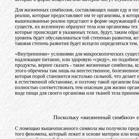
Для жизненных симбиозов, составляющих наши еду и пить
реалии, которые предоставляют им те организмы, в котор
вышеназванные реалии предстают в форме окружающей их 
существ, их вселенную образуют тела или организмы тех
которые происходят в указанных телах, будут, таким об
уровень будет обуславливаться той степенью развития, к
таковая степень развития будет всецело определяться те
«Внутренними» условиями для микроскопических существ 
надлежащее питание, или здоровую «среду», но подобное 
продукты, вернее сказать - такие жизненные симбиозы, 
этого обречены там лишь на неестественное, болезненно
которая порой становится настолько сильной, что делает
в естественной обстановке, и поэтому такой организм б
полностью соответствовать тем опасным для жизни орга
виде пищи для своего организма или тканей тела прини
Поскольку «жизненный симбиоз» ес
С помощью вышеописанного символа мы получили предст
того феномена, который лежит в основе материи или вещ