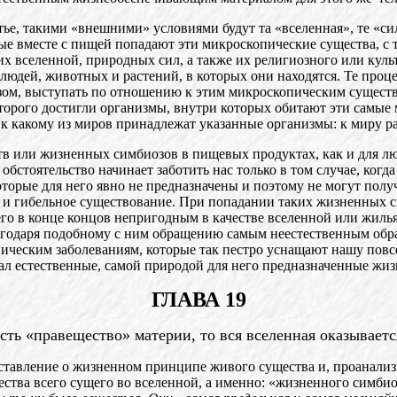
е, такими «внешними» условиями будут та «вселенная», те «си
ые вместе с пищей попадают эти микроскопические существа, с т
вселенной, природных сил, а также их религиозного или культу
 людей, животных и растений, в которых они находятся. Те про
разом, выступать по отношению к этим микроскопическим существ
оторого достигли организмы, внутри которых обитают эти самые 
м, к какому из миров принадлежат указанные организмы: к миру 
или жизненных симбиозов в пищевых продуктах, как и для люде
обстоятельство начинает заботить нас только в том случае, когд
которые для него явно не предназначены и поэтому не могут пол
е и гибельное существование. При попадании таких жизненных с
 его в конце концов непригодным в качестве вселенной или жил
лагодаря подобному с ним обращению самым неестественным обр
ническим заболеваниям, которые так пестро уснащают нашу повс
мал естественные, самой природой для него предназначенные жи
ГЛАВА 19
ть «правещество» материи, то вся вселенная оказывает
авление о жизненном принципе живого существа и, проанализ
ества всего сущего во вселенной, а именно: «жизненного симби