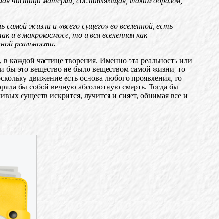
йшая частица материи, составляющая, таким образом,
 самой жизни и «всего сущего» во вселенной, есть
к и в макрокосмосе, то и вся вселенная как
нной реальности.
 в каждой частице творения. Именно эта реальность или
ли бы это вещество не было веществом самой жизни, то
скольку движение есть основа любого проявления, то
воряла бы собой вечную абсолютную смерть. Тогда бы
ивых существ искрится, лучится и сияет, обнимая все и