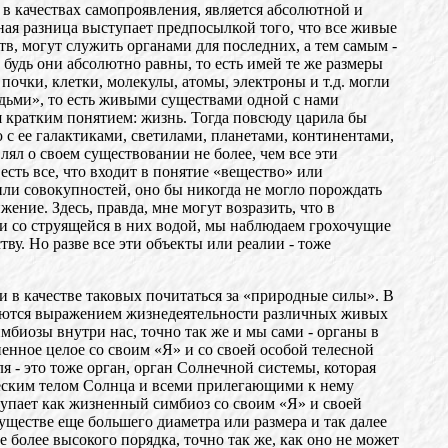
в качествах самопроявления, является абсолютной и
ая разница выступает предпосылкой того, что все живые
в, могут служить органами для последних, а тем самым -
удь они абсолютно равны, то есть имей те же размеры
очки, клетки, молекулы, атомы, электроны и т.д. могли
дьми», то есть живыми существами одной с нами
 кратким понятием: жизнь. Тогда повсюду царила бы
 с ее галактиками, светилами, планетами, континентами,
ял о своем существовании не более, чем все эти
 есть все, что входит в понятие «вещество» или
ли совокупностей, оно бы никогда не могло порождать
ние. Здесь, правда, мне могут возразить, что в
ьи со струящейся в них водой, мы наблюдаем грохочущие
ву. Но разве все эти объекты или реалии - тоже
 в качестве таковых почитаться за «природные силы». В
вляются выражением жизнедеятельности различных живых
биозы внутри нас, точно так же и мы сами - органы в
ненное целое со своим «Я» и со своей особой телесной
я - это тоже орган, орган Солнечной системы, которая
еским телом Солнца и всеми прилегающими к нему
тупает как жизненный симбиоз со своим «Я» и своей
уществе еще большего диаметра или размера и так далее
 более высокого порядка, точно так же, как оно не может