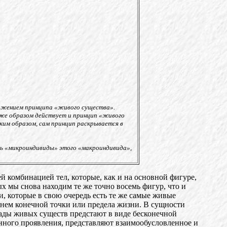
ражением принципа «живого существа».
м же образом действует и принцип «живого
ким образом, сам принцип раскрывается в
ть «микроиндивиды» этого «макроиндивида»,
 комбинацией тел, которые, как и на основной фигуре,
х мы снова находим те же точно восемь фигур, что и
и, которые в свою очередь есть те же самые живые
игнем конечной точки или предела жизни. В сущности
иады живых существ предстают в виде бесконечной
онного проявления, представляют взаимообусловленное и