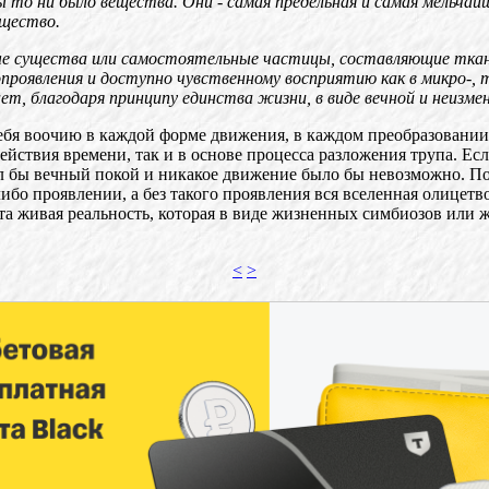
бы то ни было вещества. Они
-
самая предельная и самая мельча
ещество.
ые существа или самостоятельные частицы, составляющие ткань
роявления и доступно чувственному восприятию как в микро-, та
, благодаря принципу единства жизни, в виде вечной и неизме
ебя воочию в каждой форме движения, в каждом преобразовании,
действия времени, так и в основе процесса разложения трупа. Ес
л бы вечный покой и никакое движение было бы невозможно. По
ибо проявлении, а без такого проявления вся вселенная олицет
 та живая реальность, которая в виде жизненных симбиозов или ж
<
>