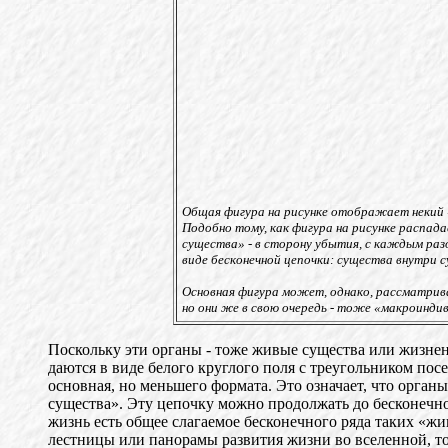
Общая фигура на рисунке отображает некий 
Подобно тому, как фигура на рисунке распад
существа» - в сторону убытия, с каждым раз
виде бесконечной цепочки: существа внутри 
Основная фигура может, однако, рассматрив
но они же в свою очередь - тоже «макроиндив
Поскольку эти органы - тоже живые существа или жизнен
даются в виде белого круглого поля с треугольником пос
основная, но меньшего формата. Это означает, что орган
существа». Эту цепочку можно продолжать до бесконечно
жизнь есть общее слагаемое бесконечного ряда таких «ж
лестницы или панорамы развития жизни во вселенной, то