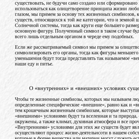
существовать, не будучи само создано или сформировано
использоваться как олицетворение принципа жизни любог
глазом, мы примем за основу тех жизненных симбиозов, 
существ, относящихся к той же категории, что и земной 
Солнечной системы, тогда как круги еще большего разме
основную фигуру. Полученный символ в таком случае буд
всего лишь отдельным органом в череде ему подобных.
Если же рассматриваемый символ мы примем за олицетвор
символизировать его органы, тогда как фигуры меньшего 
уменьшения будут тогда представлять так называемое «в
наши еду и питье.
О «внутренних» и «внешних» условиях сущес
Чтобы те жизненные симбиозы, которых мы называем люд
определенные специфические «внешние», равно как и «в
тем крошечным жизненным симбиозам, которые выступают
«внешними» условиями будут та вселенная и та природа, 
окружены, а также климат, духовная атмосфера и все про
«Внутренними» условиями для этих же существ будет явл
осуществляют процесс жизне-деятельнсоти в нашем собс
которые в форме вещества или материи могут служить ес