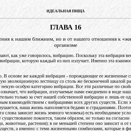
ИДЕАЛЬНАЯ ПИЩА
ГЛАВА 16
шения к нашим ближним, но и от нашего отношения к «
организме
ают, как уже говорилось, вибрацию. Поскольку эта вибрация вес
а вибрации, которую каждый из них излучает. Именно эта взаим
ию. В основе же каждой вибрации - порождающие ее жизненные 
чную эволюционную лестницу со столь же бесконечной шкалой р
т некую особую категорию вибрации. Все эти различные по сво
 означает, что вибрации, излучаемые нами ежедневно в виде на
ельно только за счет нашей собственной вибрации и лишь ее од
ным взаимодействием с вибрациями всех других существ. Если 
рушается, наша жизнь наполняется бедами и страданиями. Поэто
о слова зависит жизнь земного человека) есть необходимое усло
е существование покоится, таким образом, не только на согла
, животные, растения); в не меньшей степени оно зависит и о
уществ, а именно: с теми жизненными симбиозами, которые в ф