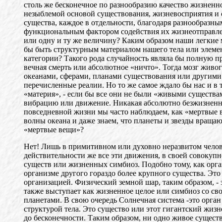
столь же бесконечное по разнообразию качество жизненн
незыблемой основой существования, жизневосприятия и 
существа, каждое в отдельности, благодаря разнообразн
функциональным фактором содействия их жизнеотправлен
или одну и ту же величину? Каким образом наши легкие 
бы быть структурным материалом нашего тела или элеме
категории? Такого рода случайность являла бы полную п
вечная смерть или абсолютное «ничто». Тогда мозг живог
океанами, сферами, планами существования или другими 
перечисленные реалии. Но то же самое ждало бы нас и в то
«материя», - если бы все они не были «живыми существа
вибрацию или движение. Никакая абсолютно безжизненная 
повседневной жизни мы часто наблюдаем, как «мертвые в
волны океана и даже знаем, что планеты и звезды вращаю
«мертвые вещи»?
Нет! Лишь в примитивном или духовно неразвитом челове
действительности же все эти движения, в своей совокуп
существ или жизненных симбиоз. Подобно тому, как орга
организме другого гораздо более крупного существа. Это
организацией. Физический земной шар, таким образом, - 
также выступает как жизненное целое или симбиоз со 
планетами. В свою очередь Солнечная система -это орга
структурой тела. Это существо или этот гигантский жизн
до бесконечности. Таким образом, ни одно живое существ