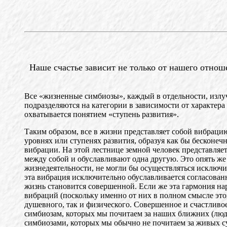
Наше счастье зависит не только от нашего отно
Все «жизненные симбиозы», каждый в отдельности, излуч
подразделяются на категории в зависимости от характер
охватывается понятием «ступень развития».
Таким образом, все в жизни представляет собой вибрац
уровнях или ступенях развития, образуя как бы бесконе
вибрации. На этой лестнице земной человек представляе
между собой и обуславливают одна другую. Это опять же
жизнедеятельности, не могли бы осуществляться исключит
эта вибрация исключительно обуславливается согласован
жизнь становится совершенной. Если же эта гармония на
вибраций (поскольку именно от них в полном смысле этог
душевного, так и физического. Совершенное и счастливо
симбиозам, которых мы почитаем за наших ближних (люди
симбиозами, которых мы обычно не почитаем за живых с