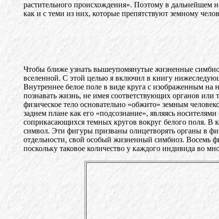
растительного происхождения». Поэтому в дальнейшем на
как и с теми из них, которые препятствуют земному чел
Чтобы ближе узнать вышеупомянутые жизненные симбиоз
вселенной. С этой целью я включил в книгу нижеследую
Внутреннее белое поле в виде круга с изображенным на
познавать жизнь, не имея соответствующих органов или т
физическое тело основательно «обжито» земным человеко
заднем плане как его «подсознание», являясь носителями
соприкасающихся темных кругов вокруг белого поля. В к
символ. Эти фигуры призваны олицетворять органы в физ
отдельности, свой особый жизненный симбиоз. Восемь фи
поскольку таковое количество у каждого индивида во мно