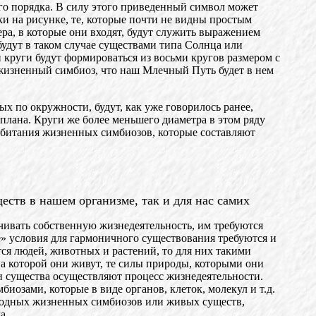
го порядка. В силу этого приведенный символ может
и на рисунке, те, которые почти не видны простым
ра, в которые они входят, будут служить выражением
 будут в таком случае существами типа Солнца или
круги будут формироваться из восьми кругов размером с
 жизненный симбиоз, что наш Млечный Путь будет в нем
х по окружности, будут, как уже говорилось ранее,
 плана. Круги же более меньшего диаметра в этом ряду
 обитания жизненных симбиозов, которые составляют
ств в нашем организме, так и для нас самих
ивать собственную жизнедеятельность, им требуются
» условия для гармоничного существования требуются и
ся людей, животных и растений, то для них такими
на которой они живут, те силы природы, которыми они
ти существа осуществляют процесс жизнедеятельности.
озами, которые в виде органов, клеток, молекул и т.д.
иродных жизненных симбиозов или живых существ,
а.