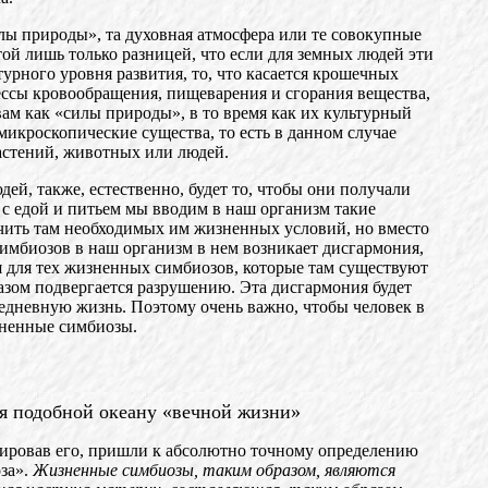
лы природы», та духовная атмосфера или те совокупные
ой лишь только разницей, что если для земных людей эти
рного уровня развития, то, что касается крошечных
цессы кровообращения, пищеварения и сгорания вещества,
ам как «силы природы», в то время как их культурный
микроскопические существа, то есть в данном случае
растений, животных или людей.
й, также, естественно, будет то, чтобы они получали
а с едой и питьем мы вводим в наш организм такие
учить там необходимых им жизненных условий, но вместо
имбиозов в наш организм в нем возникает дисгармония,
ья для тех жизненных симбиозов, которые там существуют
азом подвергается разрушению. Эта дисгармония будет
едневную жизнь. Поэтому очень важно, чтобы человек в
зненные симбиозы.
ся подобной океану «вечной жизни»
ировав его, пришли к абсолютно точному определению
оза».
Жизненные симби
озы, таким образом, являются