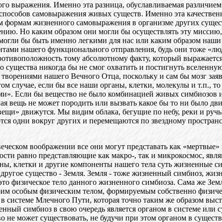
ого выражения. Именно эта разница, обуславливаемая различием 
способов самовыражения живых существ. Именно эта качественн
ым формам жизненного самовыражения в организме других сущест
ию. Но каким образом они могли бы осуществлять эту миссию, б
могли бы быть именно легкими для нас или каким образом наши п
нтами нашего функционального отправления, будь они тоже «лю
ротивоположность тому абсолютному факту, который выражается
о существа никогда бы не смог охватить и постигнуть вселенную
творениями нашего Вечного Отца, поскольку и сам бы мозг заявл
м случае, если бы все наши органы, клетки, молекулы и т.п., то
ми». Если бы вещество не было комбинацией живых симбиозов и
вещь не может породить или вызвать какое бы то ни было движе
ещи» движутся. Мы видим облака, бегущие по небу, реки и руч
тся одни вокруг других и перемещаются по звездному пространст
ческом воображении все они могут представать как «мертвые» и
ности равно представляющие как макро-, так и микрокосмос, я
ны, клетки и другие компоненты нашего тела суть жизненные сим
 другое существо - Земля. Земля - тоже жизненный симбиоз, жиз
это физическое тело данного жизненного симбиоза. Сама же Земл
своим особым физическим телом, формируемым собственно физич
н в системе Млечного Пути, которая точно таким же образом выс
енный симбиоз в свою очередь является органом в системе или с
о не может существовать, не будучи при этом органом в существе