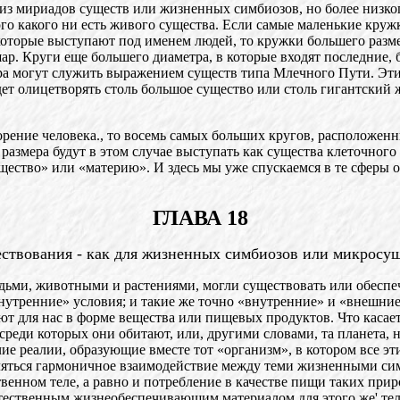
 из мириадов существ или жизненных симбиозов, но более низко
о какого ни есть живого существа. Если самые маленькие кружк
которые выступают под именем людей, то кружки большего разме
шар. Круги еще большего диаметра, в которые входят последние,
ра могут служить выражением существ типа Млечного Пути. Эти 
ет олицетворять столь большое существо или столь гигантский
ение человека., то восемь самых больших кругов, расположенны
размера будут в этом случае выступать как существа клеточного
ещество» или «материю». И здесь мы уже спускаемся в те сферы
ГЛАВА 18
твования - как для жизненных симбиозов или микросуще
ьми, животными и растениями, могли существовать или обеспеч
нутренние» условия; и такие же точно «внутренние» и «внешние
 для нас в форме вещества или пищевых продуктов. Что касает
среди которых они обитают, или, другими словами, та планета, 
чие реалии, образующие вместе тот «организм», в котором все э
яться гармоничное взаимодействие между теми жизненными симби
твенном теле, а равно и потребление в качестве пищи таких пр
тественным жизнеобеспечивающим материалом для этого же' тел