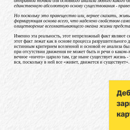
отправной точкой для основного анализа любого какого 
единственную абсолютную основу существования - прав
Но поскольку это правещество или, вернее сказать, жив
формирующая основа всего, что наделено свойством самоп
олицетворение всеохватывающего океана жизни предстает
Именно эта реальность, этот непреложный факт являют с
этот факт лежат как в основе процесса разрушительного 
истинным критерием вселенной и основой ее анализа бы
при отсутствии движения не может быть и речи о каком-л
вечное «ничто» царило там, где ныне существует жизнь -
вся, поскольку в ней все «живет, движется и существует».