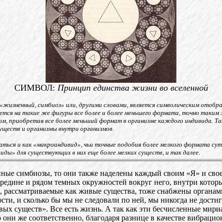
СИМВОЛ:
Принцип единства жизни во вселенной
«жизненный, симбиоз» или, другими словами, является символическим отоб
ается на такие же фигуры все более и более меньшего формата, точно таки
ом, приобретая все более меньший формат в организме каждого индивида. Та
существ и организмы внутри организмов.
аться и как «макроиндивид», чьи точные подобия более мелкого формата су
иды» для существующих в них еще более мелких существ, и так далее.
ные симбиозы, то они также наделены каждый своим «Я» и своей
ередине и рядом темных окружностей вокруг него, внутри которы
ы, рассматриваемые как живые существа, тоже снабжены органам
сти, и сколько бы мы не следовали по ней, мы никогда не дост
ивых существ». Все есть жизнь. А так как эти бесчисленные мир
 они же соответственно, благодаря разнице в качестве вибраци