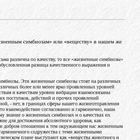
жизненным симбиозам» или «веществу» в нашем же
ьма различна по качеству, то все «жизненные симбиозы»
ообусловленная разница качественного выражения и
симбиозы. Эти жизненные симбиозы стоят на различных
азличных более или менее ярко проявленных уровней
йствам и качествам уровни вибрации взаимосвязаны
ших поступков, действий и прочих проявлений
ной, - нет, в границах сферы нашего жизнеотправления
это взаимодействие согласованно и гармонично, наша
му знание о жизненных симбиозах и о качествах их
вие для достижения абсолютного здоровья, как
сии и добром отношении к тем окружающим нас жизненным
т гармоничного содружества с теми жизненными
изическом плане выступают как «вещества животного и