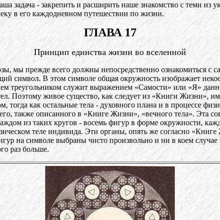
ша задача - закрепить и расширить наше знакомство с теми из 
овеку в его каждодневном путешествии по жизни.
ГЛАВА 17
Принцип единства жизни во вселенной
ы, мы прежде всего должны непосредственно ознакомиться с 
щий символ. В этом символе общая окружность изображает нек
 нем треугольником служит выражением «Самости» или «Я» данн
ел. Поэтому живое существо, как следует из «Книги Жизни», име
м, тогда как остальные тела - духовного плана и в процессе фи
 его, также описанного в «Книге Жизни», «вечного тела». Эта со
аждом из таких кругов - восемь фигур в форме окружности, каж
ическом теле индивида. Эти органы, опять же согласно «Книге
гур на символе выбраны чисто произвольно и ни в коем случае
го раз больше.